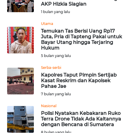
AKP Hizkia Siagian
Informasi
1 bulan yang lalu
INDEKS
Utama
BERITA
Temukan Tas Berisi Uang Rp17
Juta, Pria di Tapteng Pakai untuk
Bayar Utang hingga Terjaring
KONTAK
Hukum
KAMI
5 bulan yang lalu
INFO
Serba-serbi
IKLAN
Kapolres Taput Pimpin Sertijab
Kasat Reskrim dan Kapolsek
Pahae Jae
TENTANG
7 bulan yang lalu
KAMI
Nasional
PEDOMAN
Polisi Nyatakan Kebakaran Ruko
MEDIA
Terra Drone Tidak Ada Kaitannya
SIBER
dengan Bencana di Sumatera
8 bulan yang lalu