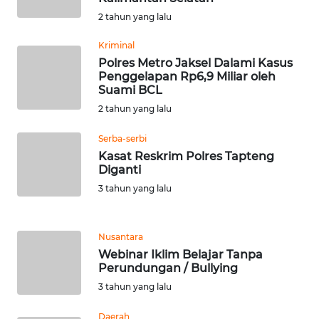
SULBAR
2 tahun yang lalu
WN
Kriminal
BABEL
Polres Metro Jaksel Dalami Kasus
Penggelapan Rp6,9 Miliar oleh
Suami BCL
WN
SUMBAR
2 tahun yang lalu
Serba-serbi
WN
Kasat Reskrim Polres Tapteng
SUMSEL
Diganti
3 tahun yang lalu
WN
BENGKULU
Nusantara
WN
Webinar Iklim Belajar Tanpa
LAMPUNG
Perundungan / Bullying
3 tahun yang lalu
WN
Daerah
JATENG