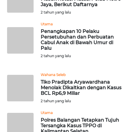
RIAU
Jaya, Berikut Daftarnya
2 tahun yang lalu
WN
SERAMBI
Utama
Penangkapan 10 Pelaku
Persetubuhan dan Perbuatan
WN
Cabul Anak di Bawah Umur di
JAMBI
Palu
2 tahun yang lalu
WN
SULTRA
Wahana Seleb
Tiko Pradipta Aryawardhana
WN
Menolak Dikaitkan dengan Kasus
NTB
BCL Rp6,9 Miliar
2 tahun yang lalu
WN
SULTENG
Utama
Polres Balangan Tetapkan Tujuh
Tersangka Kasus TPPO di
WN
Kalimantan Selatan