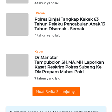
4 tahun yang lalu
WN
TAPANULI
Utama
TENGAH
Polres Binjai Tangkap Kakek 63
Tahun Pelaku Pencabulan Anak 13
Tahun Disemak - Semak
WN DELI
SERDANG
4 tahun yang lalu
WN
Kabar
TEBING
Dr.Manotar
TINGGI
Tampubolon,SH,MA,MH Laporkan
Kasat Reskrim Polres Subang Ke
Div Propam Mabes Polri
WN
PAKPAK
7 tahun yang lalu
WN
Muat Berita Selanjutnya
KARAWANG
WN