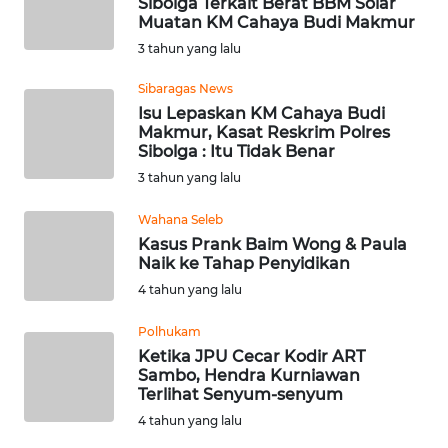
Sibolga Terkait Berat BBM Solar
Muatan KM Cahaya Budi Makmur
WN
3 tahun yang lalu
KALTARA
Sibaragas News
Isu Lepaskan KM Cahaya Budi
WN
Makmur, Kasat Reskrim Polres
KALSEL
Sibolga : Itu Tidak Benar
3 tahun yang lalu
WN
KALTIM
Wahana Seleb
Kasus Prank Baim Wong & Paula
Naik ke Tahap Penyidikan
WN
SULSEL
4 tahun yang lalu
Polhukam
WN
Ketika JPU Cecar Kodir ART
GORONTALO
Sambo, Hendra Kurniawan
Terlihat Senyum-senyum
WN
4 tahun yang lalu
SULUT