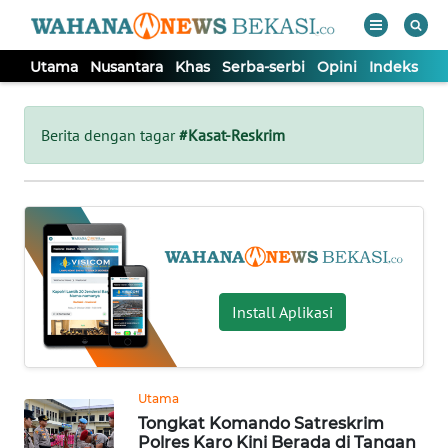
Utama
Nusantara
Khas
Serba-serbi
Opini
Indeks
WAHANA
Tutup
TV
Berita dengan tagar
#Kasat-Reskrim
UTAMA
NUSANTARA
KHAS
Install Aplikasi
SERBA-
SERBI
Utama
Tongkat Komando Satreskrim
OPINI
Polres Karo Kini Berada di Tangan