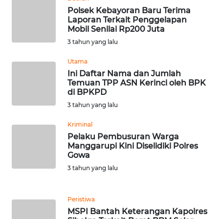
Polsek Kebayoran Baru Terima
Laporan Terkait Penggelapan
WN
Mobil Senilai Rp200 Juta
NUSANTARA
3 tahun yang lalu
WN
Utama
JOGJA
Ini Daftar Nama dan Jumlah
Temuan TPP ASN Kerinci oleh BPK
di BPKPD
WN
3 tahun yang lalu
JATIM
Kriminal
WN
Pelaku Pembusuran Warga
BALI
Manggarupi Kini Diselidiki Polres
Gowa
3 tahun yang lalu
WN
KALBAR
Peristiwa
WN
MSPI Bantah Keterangan Kapolres
KALTENG