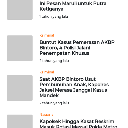
Ini Pesan Maruli untuk Putra
Ketiganya
WN
1 tahun yang lalu
BANTEN
WN
Kriminal
NTT
Buntut Kasus Pemerasan AKBP
Bintoro, 4 Polisi Jalani
Penempatan Khusus
WN
KEPRI
2 tahun yang lalu
Kriminal
WN
Saat AKBP Bintoro Usut
PAPUA
Pembunuhan Anak, Kapolres
Jaksel Merasa Janggal Kasus
Mandek
WN
PAPUA
2 tahun yang lalu
BARAT
Nasional
Kapolsek Hingga Kasat Reskrim
WN
Masuk Rotasi Massal Polda Metro