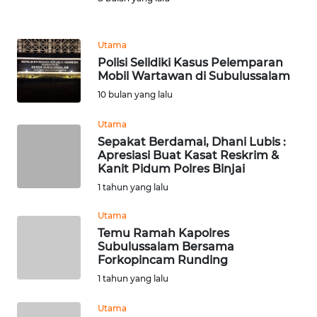
REDAKSI
Utama
KARIR
Polisi Selidiki Kasus Pelemparan
Mobil Wartawan di Subulussalam ‎
DISCLAIMER
10 bulan yang lalu
Utama
Wahana
News
Sepakat Berdamai, Dhani Lubis :
Regional
Apresiasi Buat Kasat Reskrim &
Kanit Pidum Polres Binjai
1 tahun yang lalu
WN
SUMUT
Utama
Temu Ramah Kapolres
WN
Subulussalam Bersama
JAKARTA
Forkopincam Runding
1 tahun yang lalu
WN
Utama
JABAR