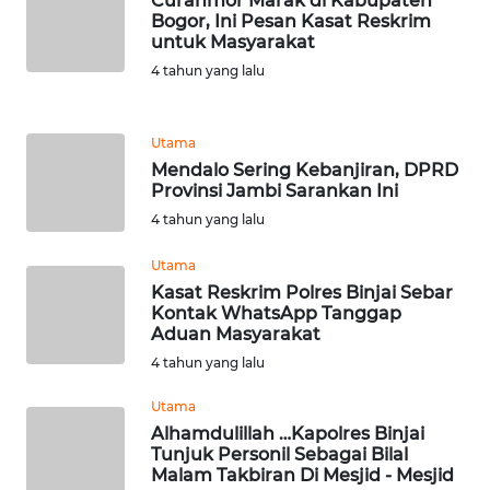
Curanmor Marak di Kabupaten
LANGKAT
Bogor, Ini Pesan Kasat Reskrim
untuk Masyarakat
WN
4 tahun yang lalu
TAPANULI
SELATAN
Utama
Mendalo Sering Kebanjiran, DPRD
WN
Provinsi Jambi Sarankan Ini
TANJUNG
LESUNG
4 tahun yang lalu
Utama
WN
Kasat Reskrim Polres Binjai Sebar
KARO
Kontak WhatsApp Tanggap
Aduan Masyarakat
WN
4 tahun yang lalu
SIMALUNGUN
Utama
Alhamdulillah …Kapolres Binjai
WN
Tunjuk Personil Sebagai Bilal
LABUHANBATU
Malam Takbiran Di Mesjid - Mesjid