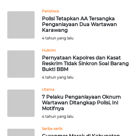
Peristiwa
WN
Polisi Tetapkan AA Tersangka
MALUKU
Penganiayaan Dua Wartawan
Karawang
WN
4 tahun yang lalu
MALUT
Hukrim
Pernyataan Kapolres dan Kasat
WN
Reskrim Tidak Sinkron Soal Barang
DAIRI
Bukti BBM
4 tahun yang lalu
WN
DANAU
Utama
TOBA
7 Pelaku Penganiayaan Oknum
Wartawan Ditangkap Polisi, Ini
Motifnya
WN
NIAS
4 tahun yang lalu
Serba-serbi
WN