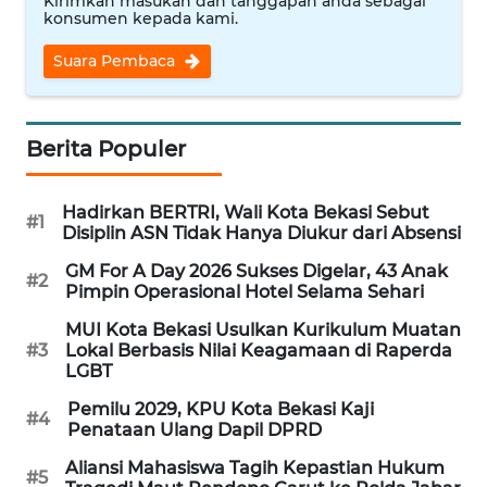
Kirimkan masukan dan tanggapan anda sebagai
BEKASI
konsumen kepada kami.
Suara Pembaca
WN
BOGOR
Berita Populer
WN
DEPOK
Hadirkan BERTRI, Wali Kota Bekasi Sebut
#1
WN
Disiplin ASN Tidak Hanya Diukur dari Absensi
TAPANULI
GM For A Day 2026 Sukses Digelar, 43 Anak
UTARA
#2
Pimpin Operasional Hotel Selama Sehari
MUI Kota Bekasi Usulkan Kurikulum Muatan
WN
#3
Lokal Berbasis Nilai Keagamaan di Raperda
SAMOSIR
LGBT
Pemilu 2029, KPU Kota Bekasi Kaji
WN
#4
Penataan Ulang Dapil DPRD
PADANG
LAWAS
Aliansi Mahasiswa Tagih Kepastian Hukum
#5