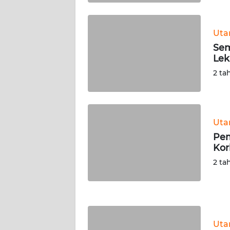
WN
KALTARA
Ut
WN
Sem
KALSEL
Lek
2 ta
WN
KALTIM
WN
Ut
SULSEL
Pem
Kor
WN
2 ta
GORONTALO
WN
SULUT
Ut