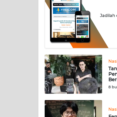
INDEKS
Jadilah
BERITA
KONTAK
KAMI
INFO
IKLAN
Nas
Tan
TENTANG
Pen
KAMI
Ber
8 bu
PEDOMAN
MEDIA
SIBER
Nas
REDAKSI
Fer