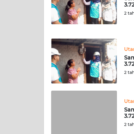
3.7
WN
NUSANTARA
2 ta
WN
JOGJA
Ut
WN
JATIM
Sam
3.7
WN
2 ta
BALI
WN
KALBAR
Ut
Sam
3.7
WN
KALTENG
2 ta