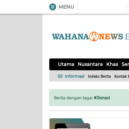
MENU
WAHANA
Tutup
TV
UTAMA
NUSANTARA
Utama
Nusantara
Khas
Ser
KHAS
Informasi
Indeks Berita
Kontak 
SERBA-
SERBI
Berita dengan tagar
#Donasi
OPINI
Informasi