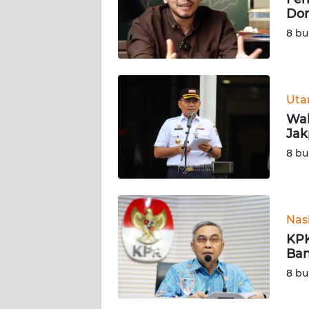
Don
KARIR
8 bu
DISCLAIMER
Wahana
Ut
News
Wal
Regional
Jak
8 bu
WN
SUMUT
WN
Nas
JAKARTA
KPK
Ban
WN
8 bu
JABAR