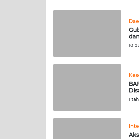
WN
BANTEN
Dae
WN
Gub
NTT
dan
10 b
WN
KEPRI
WN
Kes
PAPUA
BAF
Dis
WN
1 ta
PAPUA
BARAT
WN
Int
RIAU
Aks