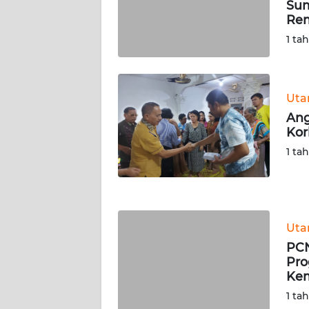
Sum
WN
Re
SERAMBI
1 ta
WN
JAMBI
Ut
Ang
WN
Kor
SULTRA
1 ta
WN
NTB
WN
Ut
SULTENG
PCN
Pro
WN
Kem
SULBAR
1 ta