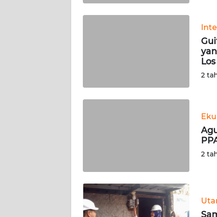
WN
BABEL
Int
Gui
WN
yan
SUMBAR
Los
2 ta
WN
SUMSEL
Eku
WN
BENGKULU
Agu
PPA
WN
2 ta
LAMPUNG
WN
JATENG
Ut
Sam