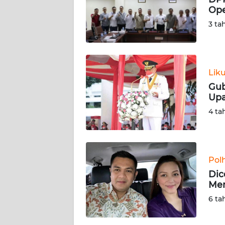
Ope
KARIR
3 ta
DISCLAIMER
Wahana
Lik
News
Gub
Regional
Upa
4 ta
WN
SUMUT
WN
Pol
JAKARTA
Dic
Mer
WN
6 ta
JABAR