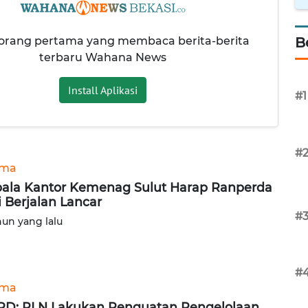
 orang pertama yang membaca berita-berita
B
terbaru Wahana News
Install Aplikasi
#1
#
ama
ala Kantor Kemenag Sulut Harap Ranperda
i Berjalan Lancar
#
hun yang lalu
#
ama
D: PLN Lakukan Penguatan Pengelolaan