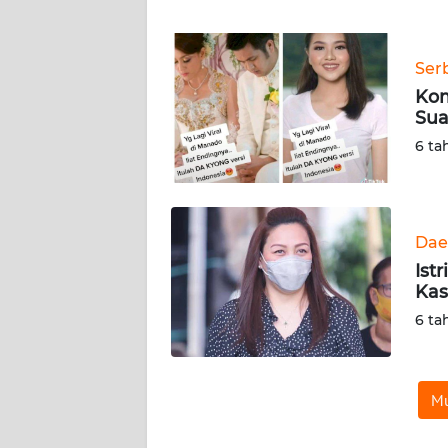
WN
BANTEN
Ser
WN
Kom
NTT
Sua
6 ta
WN
KEPRI
WN
Dae
PAPUA
Ist
Kas
WN
6 ta
PAPUA
BARAT
WN
Mu
RIAU