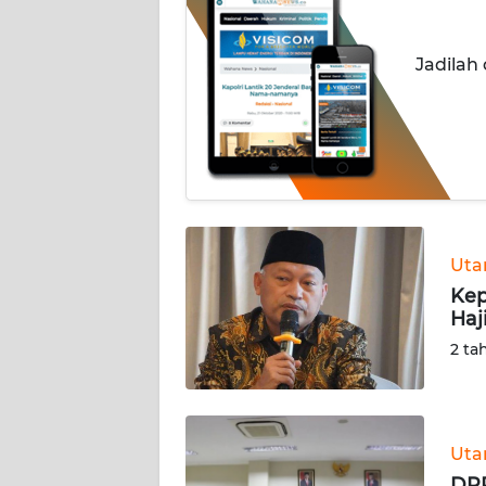
INDEKS
Jadilah
BERITA
KONTAK
KAMI
INFO
IKLAN
Ut
TENTANG
Kep
KAMI
Haj
2 ta
PEDOMAN
MEDIA
SIBER
Ut
REDAKSI
DPR