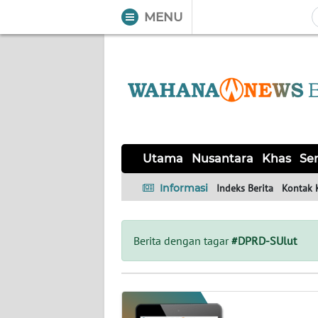
MENU
WAHANA
Tutup
TV
UTAMA
NUSANTARA
Utama
Nusantara
Khas
Ser
KHAS
Informasi
Indeks Berita
Kontak 
SERBA-
SERBI
Berita dengan tagar
#DPRD-SUlut
OPINI
Informasi