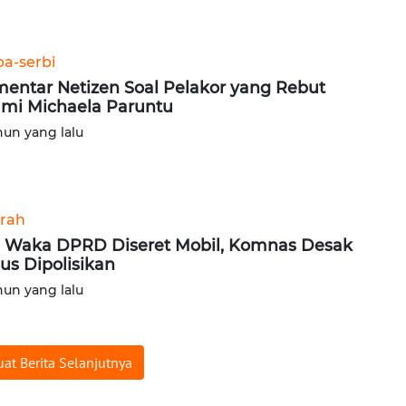
ba-serbi
entar Netizen Soal Pelakor yang Rebut
mi Michaela Paruntu
hun yang lalu
rah
ri Waka DPRD Diseret Mobil, Komnas Desak
us Dipolisikan
hun yang lalu
at Berita Selanjutnya