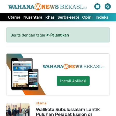
Utama
Nusantara
Khas
Serba-serbi
Opini
Indeks
WAHANA
Tutup
TV
Berita dengan tagar
#-Pelantikan
UTAMA
NUSANTARA
KHAS
Install Aplikasi
SERBA-
SERBI
Utama
Walikota Subulussalam Lantik
OPINI
Puluhan Pejabat Eselon di