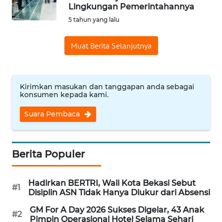
Lingkungan Pemerintahannya
Informasi
5 tahun yang lalu
INDEKS
Muat Berita Selanjutnya
BERITA
KONTAK
KAMI
Kirimkan masukan dan tanggapan anda sebagai
konsumen kepada kami.
INFO
Suara Pembaca
IKLAN
TENTANG
Berita Populer
KAMI
Hadirkan BERTRI, Wali Kota Bekasi Sebut
PEDOMAN
#1
Disiplin ASN Tidak Hanya Diukur dari Absensi
MEDIA
SIBER
GM For A Day 2026 Sukses Digelar, 43 Anak
#2
Pimpin Operasional Hotel Selama Sehari