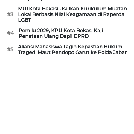
REDAKSI
MUI Kota Bekasi Usulkan Kurikulum Muatan
#3
Lokal Berbasis Nilai Keagamaan di Raperda
LGBT
KARIR
Pemilu 2029, KPU Kota Bekasi Kaji
#4
Penataan Ulang Dapil DPRD
DISCLAIMER
Aliansi Mahasiswa Tagih Kepastian Hukum
#5
Tragedi Maut Pendopo Garut ke Polda Jabar
Wahana
News
Regional
WN
SUMUT
WN
JAKARTA
WN
JABAR