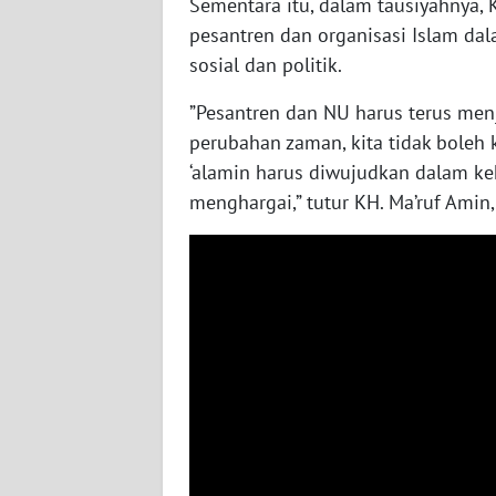
Sementara itu, dalam tausiyahnya,
WN
pesantren dan organisasi Islam da
NUSANTARA
sosial dan politik.
WN
”Pesantren dan NU harus terus men
JOGJA
perubahan zaman, kita tidak boleh k
‘alamin harus diwujudkan dalam keh
WN
menghargai,” tutur KH. Ma’ruf Amin,
JATIM
WN
BALI
WN
KALBAR
WN
KALTENG