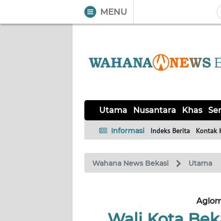
MENU
WAHANA
Tutup
TV
UTAMA
NUSANTARA
Utama
Nusantara
Khas
Ser
KHAS
Informasi
Indeks Berita
Kontak 
SERBA-
Wahana News Bekasi
Utama
SERBI
OPINI
Aglom
Wali Kota Beka
Informasi