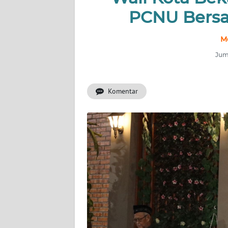
PCNU Bersa
INDEKS
BERITA
M
Juma
KONTAK
KAMI
Komentar
INFO
IKLAN
TENTANG
KAMI
PEDOMAN
MEDIA
SIBER
REDAKSI