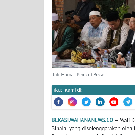
KARIR
DISCLAIMER
Wahana
News
Regional
WN
dok. Humas Pemkot Bekasi.
SUMUT
Ikuti Kami di:
WN
JAKARTA
WN
BEKASI.WAHANANEWS.CO
—
Wali K
JABAR
Bihalal yang diselenggarakan oleh