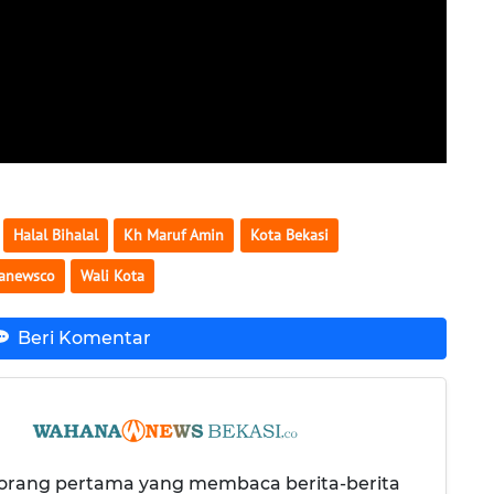
Halal Bihalal
Kh Maruf Amin
Kota Bekasi
anewsco
Wali Kota
Beri Komentar
 orang pertama yang membaca berita-berita