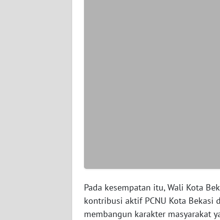
WN
SERAMBI
WN
JAMBI
WN
SULTRA
WN
NTB
WN
SULTENG
Pada kesempatan itu, Wali Kota Bek
WN
kontribusi aktif PCNU Kota Bekasi
SULBAR
membangun karakter masyarakat ya