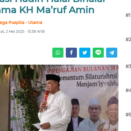
ma KH Ma’ruf Amin
#1
ega Puspita - Utama
t, 2 Mei 2025 - 13:38 WIB
#
#
#
#