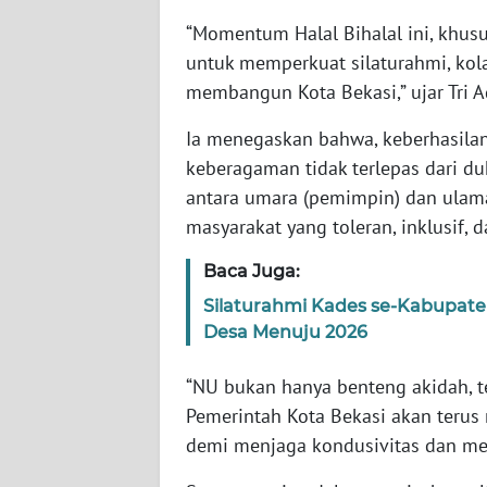
WN
“Momentum Halal Bihalal ini, khu
BABEL
untuk memperkuat silaturahmi, ko
membangun Kota Bekasi,” ujar Tri A
WN
SUMBAR
Ia menegaskan bahwa, keberhasila
keberagaman tidak terlepas dari d
WN
antara umara (pemimpin) dan ulam
SUMSEL
masyarakat yang toleran, inklusif,
WN
Baca Juga:
BENGKULU
Silaturahmi Kades se-Kabupa
Desa Menuju 2026
WN
LAMPUNG
“NU bukan hanya benteng akidah, te
Pemerintah Kota Bekasi akan teru
WN
demi menjaga kondusivitas dan me
JATENG