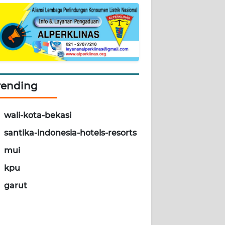
rending
wali-kota-bekasi
santika-indonesia-hotels-resorts
mui
kpu
garut