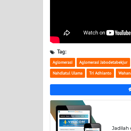
WN
KALTARA
WN
KALSEL
WN
Tag:
KALTIM
Aglomerasi
Aglomerasi Jabodetabekjur
WN
Nahdlatul Ulama
Tri Adhianto
Wahan
SULSEL
WN
GORONTALO
WN
SULUT
Jadilah