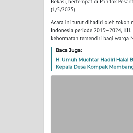
Bekasi, bertempat di Pondok Pesan
WN
BANTEN
(1/5/2025).
Acara ini turut dihadiri oleh tokoh
WN
Indonesia periode 2019–2024, KH. 
NTT
kehormatan tersendiri bagi warga 
WN
Baca Juga:
KEPRI
H. Umuh Muchtar Hadiri Halal 
Kepala Desa Kompak Memban
WN
PAPUA
WN
PAPUA
BARAT
WN
RIAU