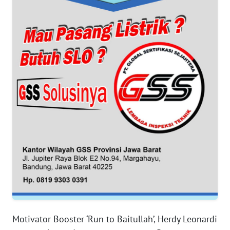
WN
BANTEN
WN
NTT
WN
KEPRI
WN
PAPUA
WN
PAPUA
BARAT
Motivator Booster ‘Run to Baitullah’, Herdy Leonardi
WN