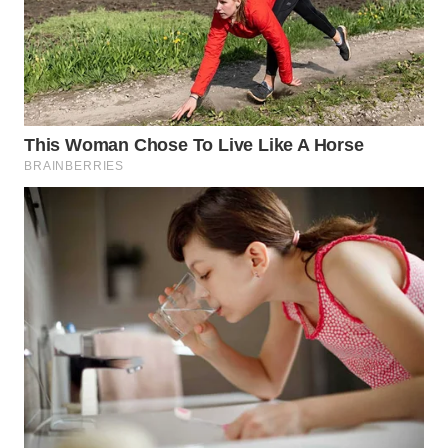
Wahana
Media
Group
WAHANA
NEWS
WAHANA
TANI
WAHANA
ADVOKAT
WAHANA
INFRASTRUKTUR
WAHANA