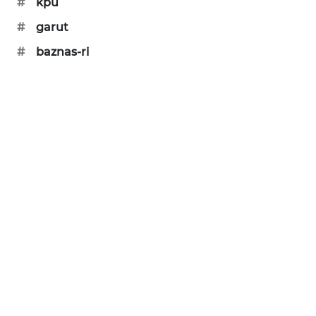
#
kpu
SONYA
#
garut
ASA
NEWS
#
baznas-ri