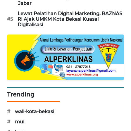
Jabar
CILEUNGSI
Lewat Pelatihan Digital Marketing, BAZNAS
NEWS
#5
RI Ajak UMKM Kota Bekasi Kuasai
Digitalisasi
BERKAT
NEWS
BERAMPU
NEWS
ANUGERAH
NEWS
Trending
AKHLAK
ID
#
wali-kota-bekasi
PERAPKI
#
mui
NEWS