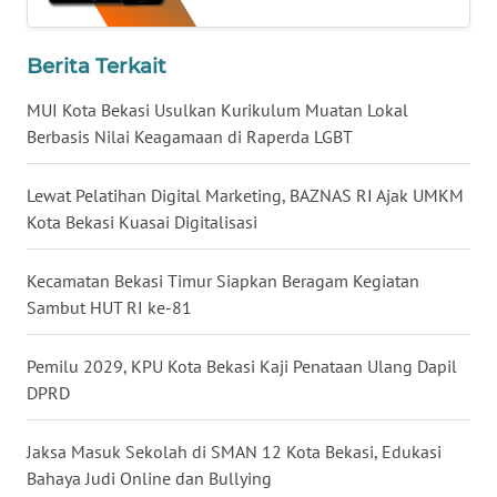
WN
Berita Terkait
KALTARA
MUI Kota Bekasi Usulkan Kurikulum Muatan Lokal
WN
Berbasis Nilai Keagamaan di Raperda LGBT
KALSEL
Lewat Pelatihan Digital Marketing, BAZNAS RI Ajak UMKM
WN
Kota Bekasi Kuasai Digitalisasi
KALTIM
Kecamatan Bekasi Timur Siapkan Beragam Kegiatan
WN
Sambut HUT RI ke-81
SULSEL
Pemilu 2029, KPU Kota Bekasi Kaji Penataan Ulang Dapil
WN
DPRD
GORONTALO
Jaksa Masuk Sekolah di SMAN 12 Kota Bekasi, Edukasi
WN
Bahaya Judi Online dan Bullying
SULUT