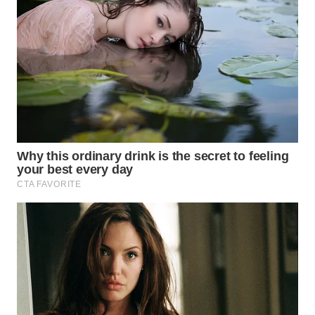
WN
SUMEDANG
WN
CIANJUR
WN
KEPULAUAN
SERIBU
WN
TANGERANG
WN
BINJAI
WN
CIREBON