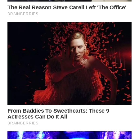
WN
PRIANGAN
TIMUR
WN
SEMARANG
WN
SOLO
WN
BOROBUDUR
WN
MADURA
WN