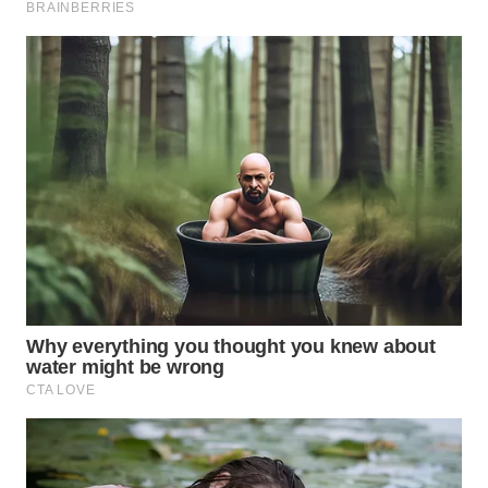
BEKASI
WN
BOGOR
WN
DEPOK
WN
TAPANULI
UTARA
WN
SAMOSIR
WN
PADANG
LAWAS