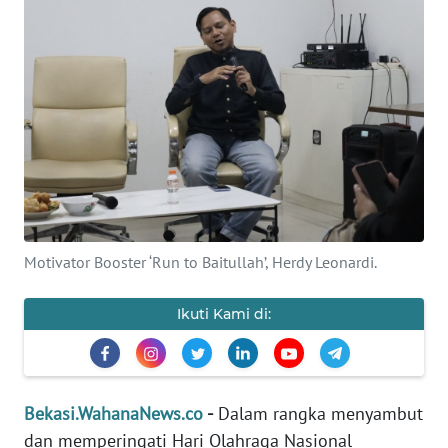
Informasi
INDEKS
BERITA
KONTAK
KAMI
INFO
IKLAN
Motivator Booster ‘Run to Baitullah’, Herdy Leonardi.
TENTANG
Ikuti Kami di:
KAMI
PEDOMAN
MEDIA
Bekasi.WahanaNews.co
-
Dalam rangka menyambut
SIBER
dan memperingati Hari Olahraga Nasional