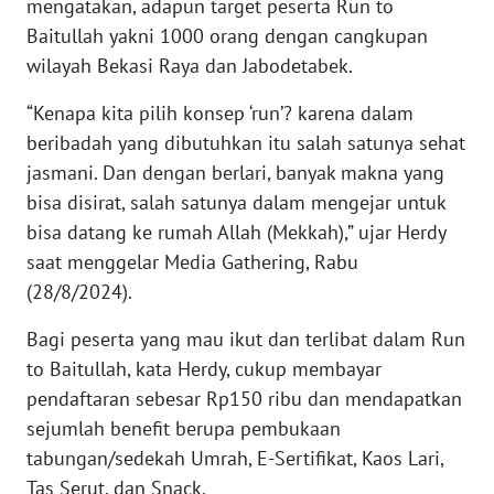
mengatakan, adapun target peserta Run to
RIAU
Baitullah yakni 1000 orang dengan cangkupan
wilayah Bekasi Raya dan Jabodetabek.
WN
SERAMBI
“Kenapa kita pilih konsep ‘run’? karena dalam
beribadah yang dibutuhkan itu salah satunya sehat
WN
jasmani. Dan dengan berlari, banyak makna yang
JAMBI
bisa disirat, salah satunya dalam mengejar untuk
WN
bisa datang ke rumah Allah (Mekkah),” ujar Herdy
SULTRA
saat menggelar Media Gathering, Rabu
(28/8/2024).
WN
NTB
Bagi peserta yang mau ikut dan terlibat dalam Run
to Baitullah, kata Herdy, cukup membayar
WN
pendaftaran sebesar Rp150 ribu dan mendapatkan
SULTENG
sejumlah benefit berupa pembukaan
tabungan/sedekah Umrah, E-Sertifikat, Kaos Lari,
WN
Tas Serut, dan Snack.