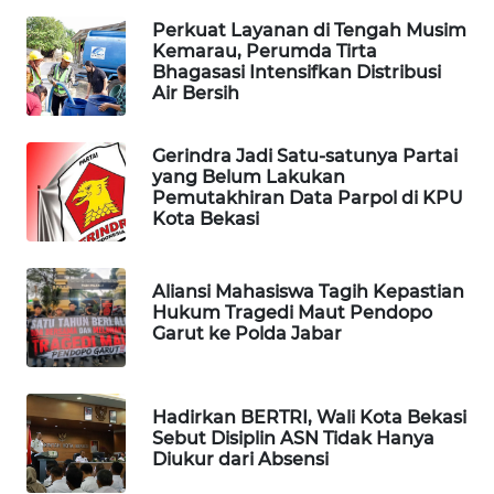
Perkuat Layanan di Tengah Musim
Kemarau, Perumda Tirta
PORTAL
Bhagasasi Intensifkan Distribusi
KONSUMEN
Air Bersih
FORWAMKI
Gerindra Jadi Satu-satunya Partai
yang Belum Lakukan
ALPERKLINAS
Pemutakhiran Data Parpol di KPU
Kota Bekasi
FORJASIDA
Aliansi Mahasiswa Tagih Kepastian
TAMBANG
Hukum Tragedi Maut Pendopo
NEWS
Garut ke Polda Jabar
SITUNGIR
NEWS
Hadirkan BERTRI, Wali Kota Bekasi
Sebut Disiplin ASN Tidak Hanya
Diukur dari Absensi
SIDIKALANG