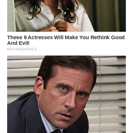
WN
INDRAMAYU
WN
KUNINGAN
WN
MAJALENGKA
WN
SUBANG
WN
SUKABUMI
WN
PURWAKARTA