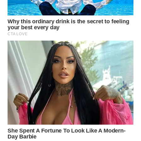
WN
TAPANULI
TENGAH
WN DELI
SERDANG
WN
TEBING
TINGGI
WN
PAKPAK
WN
KARAWANG
WN