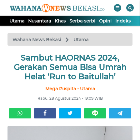
Utama
Nusantara
Khas
Serba-serbi
Opini
Indeks
WAHANA
Tutup
TV
Wahana News Bekasi
Utama
Sambut HAORNAS 2024,
UTAMA
Gerakan Semua Bisa Umrah
NUSANTARA
Helat ‘Run to Baitullah’
Mega Puspita - Utama
KHAS
Rabu, 28 Agustus 2024 - 19:09 WIB
SERBA-
SERBI
OPINI