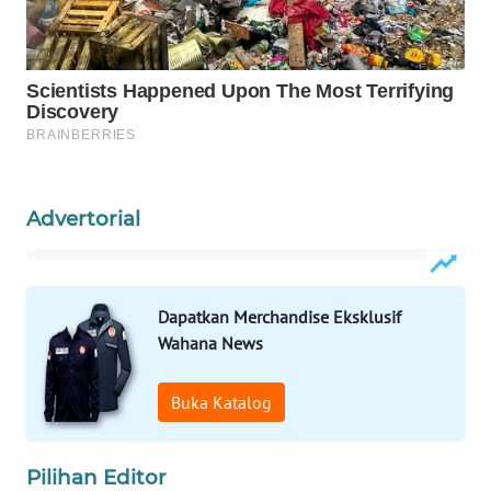
ID
MAWAKA
ID
MARTABAT
NET
Advertorial
PLN
WATCH
MKLI
Dapatkan Merchandise Eksklusif
Wahana News
LPKKI
Buka Katalog
LKKI
Pilihan Editor
KOPEKLIN