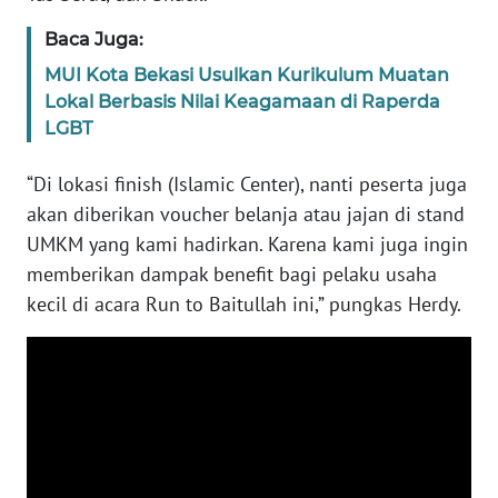
SULBAR
Baca Juga:
WN
MUI Kota Bekasi Usulkan Kurikulum Muatan
BABEL
Lokal Berbasis Nilai Keagamaan di Raperda
LGBT
WN
SUMBAR
“Di lokasi finish (Islamic Center), nanti peserta juga
akan diberikan voucher belanja atau jajan di stand
WN
UMKM yang kami hadirkan. Karena kami juga ingin
SUMSEL
memberikan dampak benefit bagi pelaku usaha
kecil di acara Run to Baitullah ini,” pungkas Herdy.
WN
BENGKULU
WN
LAMPUNG
WN
JATENG