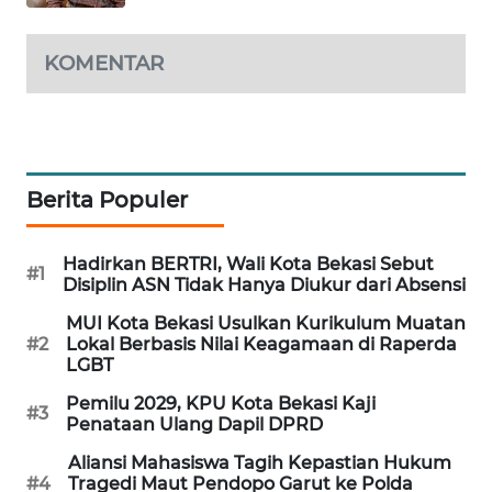
KARING
KOMENTAR
NEWS
JURNAL
MARITIM
Berita Populer
HUMBANG
NEWS
Hadirkan BERTRI, Wali Kota Bekasi Sebut
#1
Disiplin ASN Tidak Hanya Diukur dari Absensi
GARONGGANG
NEWS
MUI Kota Bekasi Usulkan Kurikulum Muatan
#2
Lokal Berbasis Nilai Keagamaan di Raperda
LGBT
FISUELRI
ID
Pemilu 2029, KPU Kota Bekasi Kaji
#3
Penataan Ulang Dapil DPRD
ENERGI
Aliansi Mahasiswa Tagih Kepastian Hukum
NEWS
#4
Tragedi Maut Pendopo Garut ke Polda