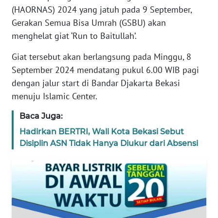
(HAORNAS) 2024 yang jatuh pada 9 September,
REDAKSI
Gerakan Semua Bisa Umrah (GSBU) akan
menghelat giat ‘Run to Baitullah’.
KARIR
Giat tersebut akan berlangsung pada Minggu, 8
DISCLAIMER
September 2024 mendatang pukul 6.00 WIB pagi
dengan jalur start di Bandar Djakarta Bekasi
Wahana
menuju Islamic Center.
News
Regional
Baca Juga:
WN
Hadirkan BERTRI, Wali Kota Bekasi Sebut
SUMUT
Disiplin ASN Tidak Hanya Diukur dari Absensi
WN
JAKARTA
WN
JABAR