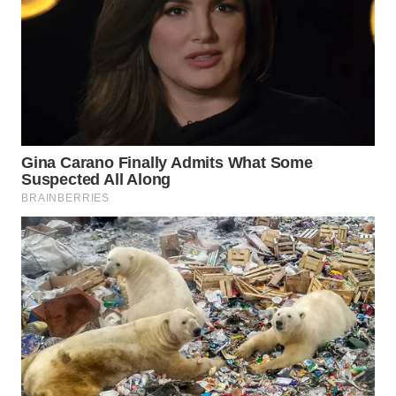
WAHANA
DESA
WISATA
LAPAK
WAHANA
Wahana
Network
KONSUMEN
LISTRIK
MASYARAKAT
KELISTRIKAN
WALINKI