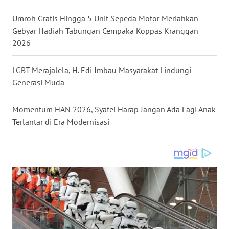
Umroh Gratis Hingga 5 Unit Sepeda Motor Meriahkan
WN
Gebyar Hadiah Tabungan Cempaka Koppas Kranggan
MALUKU
2026
WN
LGBT Merajalela, H. Edi Imbau Masyarakat Lindungi
MALUT
Generasi Muda
WN
DAIRI
Momentum HAN 2026, Syafei Harap Jangan Ada Lagi Anak
Terlantar di Era Modernisasi
WN
DANAU
TOBA
WN
NIAS
WN