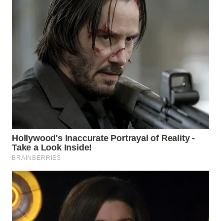
WAHANA
SPORT
WAHANA
UMKM
WAHANA
SELEB
WAHANA
PERSONA
WAHANA
OTOMOTIF
WAHANA
HEALTH