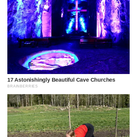
SURABAYA
WN
NATUNA
WN
BINTAN
WN
MANDALIKA
WN
LIKUPANG
WN
LABUANBAJO
WN
BORNEO