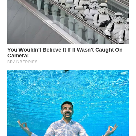
LANGKAT
WN
TAPANULI
SELATAN
WN
TANJUNG
LESUNG
WN
KARO
WN
SIMALUNGUN
WN
LABUHANBATU