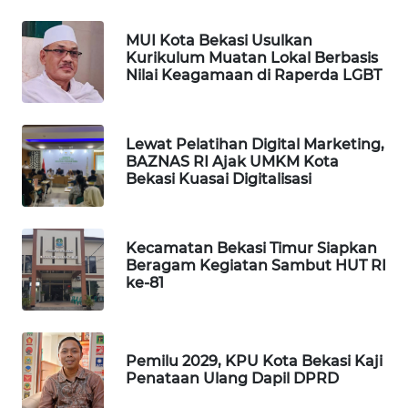
NEWS
MUI Kota Bekasi Usulkan
SIBARAGAS
Kurikulum Muatan Lokal Berbasis
NEWS
Nilai Keagamaan di Raperda LGBT
METRO
SIANTAR
Lewat Pelatihan Digital Marketing,
NEWS
BAZNAS RI Ajak UMKM Kota
Bekasi Kuasai Digitalisasi
METRO
MEDAN
NEWS
Kecamatan Bekasi Timur Siapkan
Beragam Kegiatan Sambut HUT RI
ke-81
METRO
JAKARTA
NEWS
Pemilu 2029, KPU Kota Bekasi Kaji
KRT
Penataan Ulang Dapil DPRD
NEWS