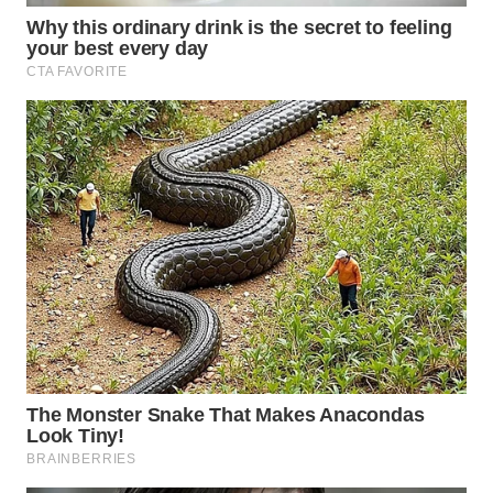
KONSUMEN
WAHANA
LISTRIK
WAHANA
TRAVEL
WAHANA
TV
WAHANANEWS
ID
WAHANANEWS
CO ID
WAHANANEWS
NET