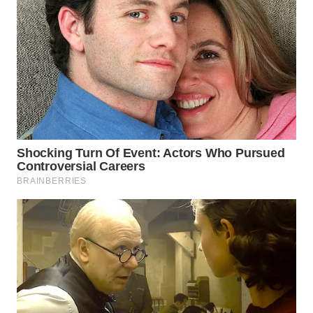
WN
SUMEDANG
WN
CIANJUR
WN
KEPULAUAN
SERIBU
WN
TANGERANG
WN
BINJAI
WN
CIREBON