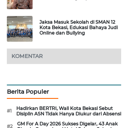
KARING
NEWS
Jaksa Masuk Sekolah di SMAN 12
Kota Bekasi, Edukasi Bahaya Judi
JURNAL
Online dan Bullying
MARITIM
HUMBANG
KOMENTAR
NEWS
GARONGGANG
NEWS
Berita Populer
FISUELRI
ID
Hadirkan BERTRI, Wali Kota Bekasi Sebut
#1
Disiplin ASN Tidak Hanya Diukur dari Absensi
ENERGI
NEWS
GM For A Day 2026 Sukses Digelar, 43 Anak
#2