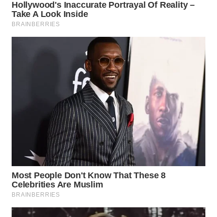
SURABAYA
WN
NATUNA
WN
BINTAN
WN
MANDALIKA
WN
LIKUPANG
WN
LABUANBAJO
WN
BORNEO