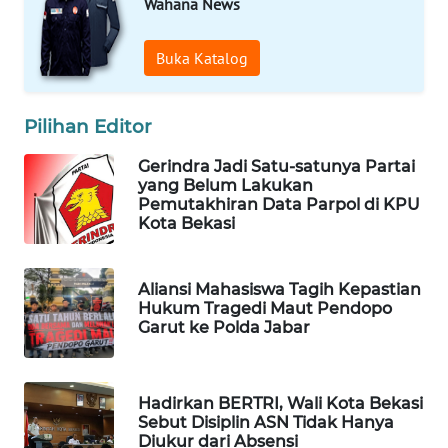
Wahana News
PORTAL
Buka Katalog
KONSUMEN
FORWAMKI
Pilihan Editor
Gerindra Jadi Satu-satunya Partai
ALPERKLINAS
yang Belum Lakukan
Pemutakhiran Data Parpol di KPU
Kota Bekasi
FORJASIDA
TAMBANG
Aliansi Mahasiswa Tagih Kepastian
NEWS
Hukum Tragedi Maut Pendopo
Garut ke Polda Jabar
SITUNGIR
NEWS
Hadirkan BERTRI, Wali Kota Bekasi
Sebut Disiplin ASN Tidak Hanya
SIDIKALANG
Diukur dari Absensi