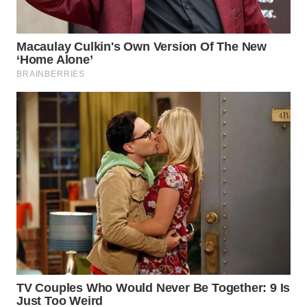
WAHANA
SPORT
WAHANA
UMKM
WAHANA
SELEB
WAHANA
PERSONA
WAHANA
OTOMOTIF
WAHANA
HEALTH