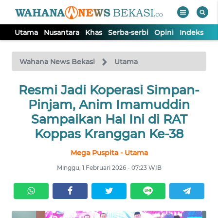
Utama
Nusantara
Khas
Serba-serbi
Opini
Indeks
WAHANA
Tutup
TV
Wahana News Bekasi
Utama
Resmi Jadi Koperasi Simpan-
UTAMA
Pinjam, Anim Imamuddin
NUSANTARA
Sampaikan Hal Ini di RAT
Koppas Kranggan Ke-38
KHAS
Mega Puspita - Utama
Minggu, 1 Februari 2026 - 07:23 WIB
SERBA-
SERBI
OPINI