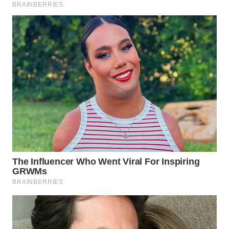
BEKASI
WN
BOGOR
WN
DEPOK
WN
TAPANULI
UTARA
WN
SAMOSIR
WN
PADANG
LAWAS