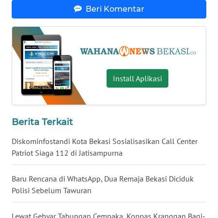
Beri Komentar
WN
MALUKU
WN
MALUT
Install Aplikasi
WN
DAIRI
Berita Terkait
WN
DANAU
Diskominfostandi Kota Bekasi Sosialisasikan Call Center
TOBA
Patriot Siaga 112 di Jatisampurna
WN
Baru Rencana di WhatsApp, Dua Remaja Bekasi Diciduk
NIAS
Polisi Sebelum Tawuran
WN
Lewat Gebyar Tabungan Cempaka, Koppas Kranggan Bagi-