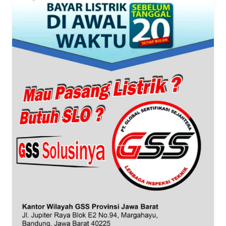
WN
BANTEN
WN
NTT
WN
KEPRI
WN
PAPUA
WN
PAPUA
BARAT
WN