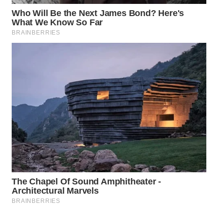
WN
PRIANGAN
TIMUR
WN
SEMARANG
WN
SOLO
WN
BOROBUDUR
WN
MADURA
WN