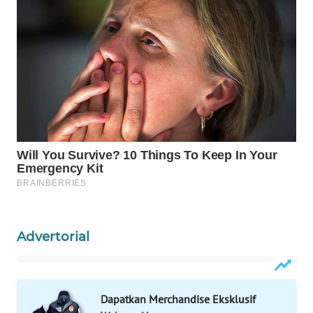
ID
MAWAKA
ID
MARTABAT
NET
PLN
WATCH
MKLI
LPKKI
Advertorial
LKKI
Dapatkan Merchandise Eksklusif
KOPEKLIN