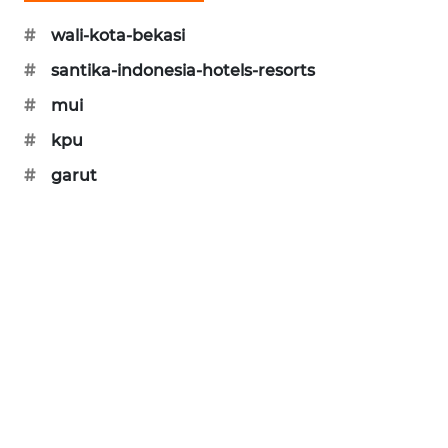
SONYA
#
wali-kota-bekasi
ASA
#
santika-indonesia-hotels-resorts
NEWS
#
mui
#
kpu
#
garut