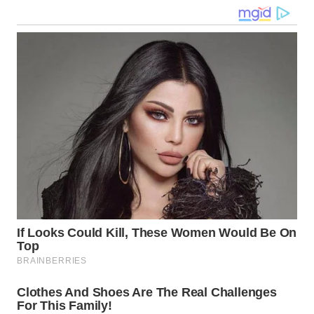
WN
TAPANULI
TENGAH
WN DELI
SERDANG
WN
TEBING
TINGGI
WN
PAKPAK
WN
KARAWANG
WN