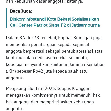
SULBAR
dan kebutuhan dasar anggota,” katanya.
Baca Juga:
WN
BABEL
Diskominfostandi Kota Bekasi Sosialisasikan
Call Center Patriot Siaga 112 di Jatisampurna
WN
Dalam RAT ke-38 tersebut, Koppas Kranggan juga
SUMBAR
memberikan penghargaan kepada sejumlah
WN
anggota berprestasi sebagai bentuk apresiasi atas
SUMSEL
kontribusi dan dedikasi mereka. Selain itu,
koperasi menyerahkan santunan Jaminan Kematian
WN
(JKM) sebesar Rp42 juta kepada salah satu
BENGKULU
anggota.
WN
Menjelang Idul Fitri 2026, Koppas Kranggan
LAMPUNG
menegaskan komitmennya untuk memenuhi hak-
hak anggota dan memprioritaskan kebutuhan
WN
anggota.
JATENG