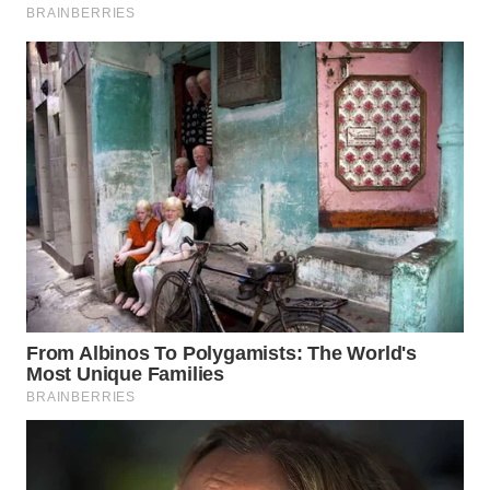
WAHANA
DESA
WISATA
LAPAK
WAHANA
Wahana
Network
KONSUMEN
LISTRIK
MASYARAKAT
KELISTRIKAN
WALINKI