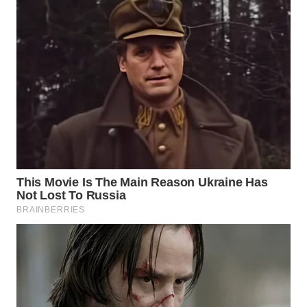
Wahana
Media
Group
WAHANA
NEWS
WAHANA
TANI
WAHANA
ADVOKAT
WAHANA
INFRASTRUKTUR
WAHANA