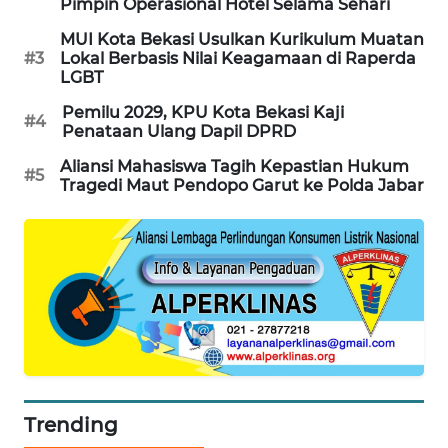
Pimpin Operasional Hotel Selama Sehari
CILEUNGSI
MUI Kota Bekasi Usulkan Kurikulum Muatan
NEWS
#3
Lokal Berbasis Nilai Keagamaan di Raperda
LGBT
BERKAT
Pemilu 2029, KPU Kota Bekasi Kaji
#4
NEWS
Penataan Ulang Dapil DPRD
Aliansi Mahasiswa Tagih Kepastian Hukum
#5
BERAMPU
Tragedi Maut Pendopo Garut ke Polda Jabar
NEWS
ANUGERAH
NEWS
AKHLAK
ID
PERAPKI
Trending
NEWS