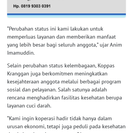
RIAU
WN
SERAMBI
“Perubahan status ini kami lakukan untuk
memperluas layanan dan memberikan manfaat
WN
yang lebih besar bagi seluruh anggota,” ujar Anim
JAMBI
Imamuddin.
WN
Selain perubahan status kelembagaan, Koppas
SULTRA
Kranggan juga berkomitmen meningkatkan
kesejahteraan anggota melalui berbagai program
WN
sosial dan pelayanan. Salah satunya adalah
NTB
rencana menghadirkan fasilitas kesehatan berupa
layanan cuci darah.
WN
SULTENG
“Kami ingin koperasi hadir tidak hanya dalam
urusan ekonomi, tetapi juga peduli pada kesehatan
WN