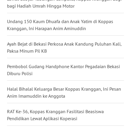
LANGKAT
bagi Hadiah Umrah Hingga Motor
WN
Undang 150 Kaum Dhuafa dan Anak Yatim di Koppas
TAPANULI
Kranggan, Ini Harapan Anim Aminuddin
SELATAN
Ayah Bejat di Bekasi Perkosa Anak Kandung Puluhan Kali,
WN
Paksa Minum Pil KB
TANJUNG
LESUNG
Pembobol Gudang Handphone Kantor Pegadaian Bekasi
WN
Diburu Polisi
KARO
Halal Bihalal Keluarga Besar Koppas Kranggan, Ini Pesan
WN
Anim Imamuddin ke Anggota
SIMALUNGUN
RAT Ke-36, Koppas Kranggan Fasilitasi Beasiswa
WN
Pendidikan Lewat Aplikasi Koperasi
LABUHANBATU