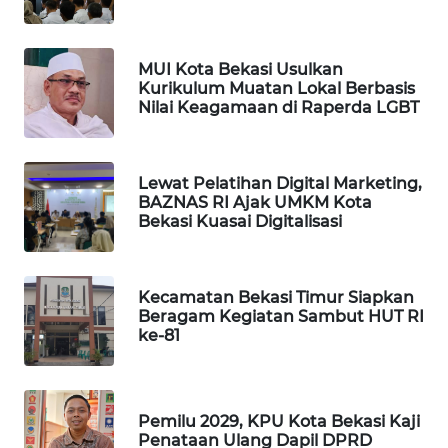
NEWS
SIBARAGAS
MUI Kota Bekasi Usulkan
NEWS
Kurikulum Muatan Lokal Berbasis
Nilai Keagamaan di Raperda LGBT
METRO
SIANTAR
NEWS
Lewat Pelatihan Digital Marketing,
BAZNAS RI Ajak UMKM Kota
Bekasi Kuasai Digitalisasi
METRO
MEDAN
NEWS
Kecamatan Bekasi Timur Siapkan
Beragam Kegiatan Sambut HUT RI
METRO
ke-81
JAKARTA
NEWS
KRT
Pemilu 2029, KPU Kota Bekasi Kaji
NEWS
Penataan Ulang Dapil DPRD