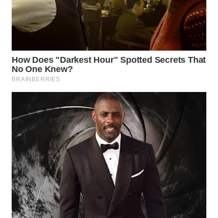
WN
INDRAMAYU
WN
KUNINGAN
WN
MAJALENGKA
WN
SUBANG
WN
SUKABUMI
WN
PURWAKARTA