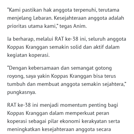
“Kami pastikan hak anggota terpenuhi, terutama
WN
menjelang Lebaran. Kesejahteraan anggota adalah
NUSANTARA
prioritas utama kami,” tegas Anim.
WN
Ia berharap, melalui RAT ke-38 ini, seluruh anggota
JOGJA
Koppas Kranggan semakin solid dan aktif dalam
kegiatan koperasi.
WN
JATIM
“Dengan kebersamaan dan semangat gotong
royong, saya yakin Koppas Kranggan bisa terus
WN
tumbuh dan membuat anggota semakin sejahtera,”
BALI
pungkasnya.
WN
RAT ke-38 ini menjadi momentum penting bagi
KALBAR
Koppas Kranggan dalam memperkuat peran
koperasi sebagai pilar ekonomi kerakyatan serta
WN
meningkatkan kesejahteraan anggota secara
KALTENG