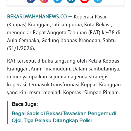
REDAKSI
BEKASI.WAHANANEWS.CO
—
Koperasi Pasar
KARIR
(Koppas) Kranggan, Jatisampurna, Kota Bekasi,
menggelar Rapat Anggota Tahunan (RAT) ke-38 di
DISCLAIMER
Aula Cempaka, Gedung Koppas Kranggan, Sabtu
(31/1/2026).
Wahana
News
RAT tersebut dibuka langsung oleh Ketua Koppas
Regional
Kranggan, Anim Imamuddin. Dalam sambutannya,
ia menyampaikan sejumlah agenda strategis
WN
koperasi, termasuk transformasi Koppas Kranggan
SUMUT
yang kini resmi menjadi Koperasi Simpan Pinjam.
WN
Baca Juga:
JAKARTA
Begal Sadis di Bekasi Tewaskan Pengemudi
Ojol, Tiga Pelaku Ditangkap Polisi
WN
JABAR