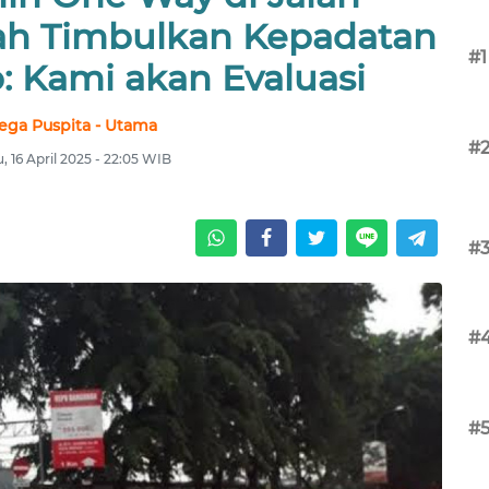
ah Timbulkan Kepadatan
#1
: Kami akan Evaluasi
ega Puspita - Utama
#
, 16 April 2025 - 22:05 WIB
#
#
#