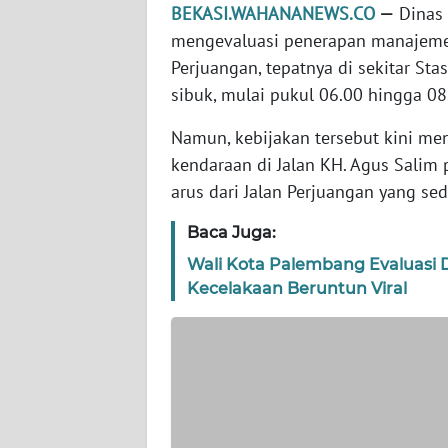
WN
BEKASI.WAHANANEWS.CO
—
Dinas 
BANTEN
mengevaluasi penerapan manajemen r
Perjuangan, tepatnya di sekitar Sta
WN
sibuk, mulai pukul 06.00 hingga 08
NTT
Namun, kebijakan tersebut kini m
WN
kendaraan di Jalan KH. Agus Salim 
KEPRI
arus dari Jalan Perjuangan yang se
WN
Baca Juga:
PAPUA
Wali Kota Palembang Evaluasi D
Kecelakaan Beruntun Viral
WN
PAPUA
BARAT
WN
RIAU