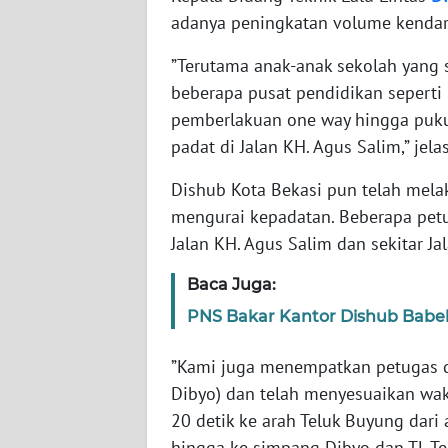
adanya peningkatan volume kendara
WN
BABEL
”Terutama anak-anak sekolah yang 
beberapa pusat pendidikan seperti 
WN
SUMBAR
pemberlakuan one way hingga pukul
padat di Jalan KH. Agus Salim,” je
WN
Dishub Kota Bekasi pun telah mela
SUMSEL
mengurai kepadatan. Beberapa petuga
Jalan KH. Agus Salim dan sekitar Ja
WN
BENGKULU
Baca Juga:
PNS Bakar Kantor Dishub Babel
WN
LAMPUNG
”Kami juga menempatkan petugas di
WN
Dibyo) dan telah menyesuaikan wakt
JATENG
20 detik ke arah Teluk Buyung dari 
hingga ke simpang Dibyo dan TL Te