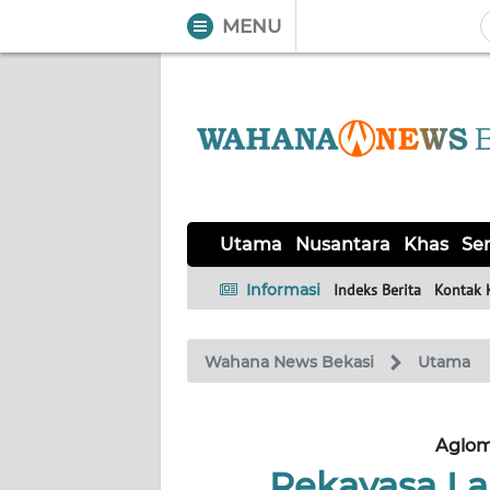
MENU
WAHANA
Tutup
TV
UTAMA
NUSANTARA
Utama
Nusantara
Khas
Ser
KHAS
Informasi
Indeks Berita
Kontak 
SERBA-
Wahana News Bekasi
Utama
SERBI
OPINI
Aglom
Rekayasa La
Informasi