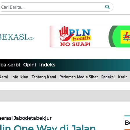
ba-serbi
Opini
Indeks
Kami
Info Iklan
Tentang Kami
Pedoman Media Siber
Redaksi
Karir
erasi Jabodetabekjur
B
lin One Way di Jalan