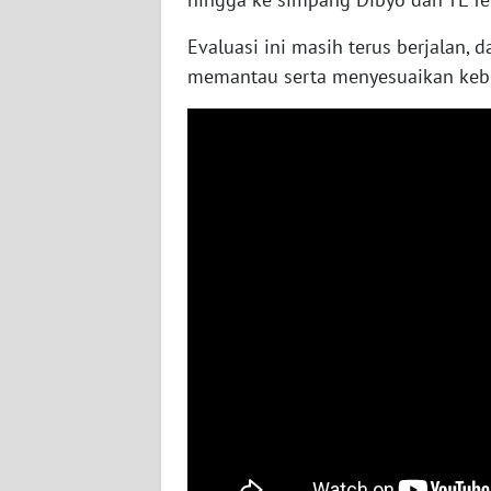
WN
NUSANTARA
Evaluasi ini masih terus berjalan,
memantau serta menyesuaikan kebij
WN
JOGJA
WN
JATIM
WN
BALI
WN
KALBAR
WN
KALTENG