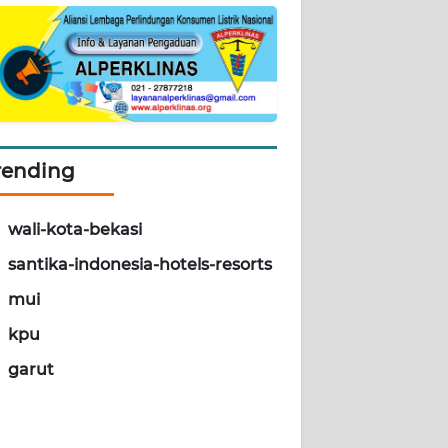
rending
wali-kota-bekasi
santika-indonesia-hotels-resorts
mui
kpu
garut