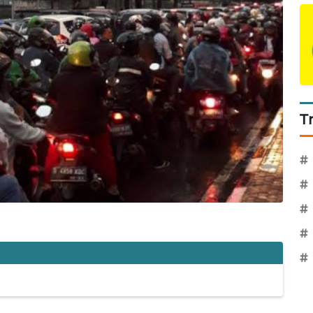
T
#
#
#
#
#