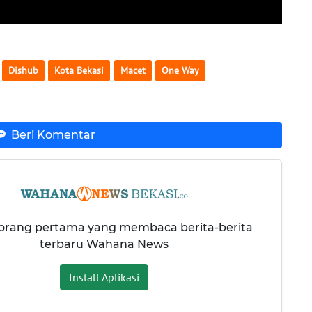
Dishub
Kota Bekasi
Macet
One Way
Beri Komentar
 orang pertama yang membaca berita-berita
terbaru Wahana News
Install Aplikasi