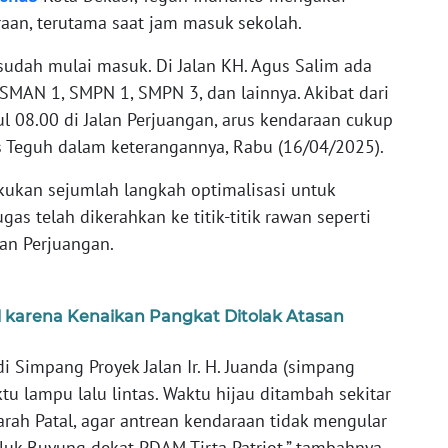
an, terutama saat jam masuk sekolah.
sudah mulai masuk. Di Jalan KH. Agus Salim ada
SMAN 1, SMPN 1, SMPN 3, dan lainnya. Akibat dari
 08.00 di Jalan Perjuangan, arus kendaraan cukup
las Teguh dalam keterangannya, Rabu (16/04/2025).
kukan sejumlah langkah optimalisasi untuk
s telah dikerahkan ke titik-titik rawan seperti
lan Perjuangan.
 karena Kenaikan Pangkat Ditolak Atasan
 Simpang Proyek Jalan Ir. H. Juanda (simpang
u lampu lalu lintas. Waktu hijau ditambah sekitar
arah Patal, agar antrean kendaraan tidak mengular
luk Buyung dekat PDAM Tirta Patriot,” tambahnya.