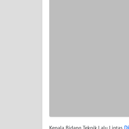
WN
SERAMBI
WN
JAMBI
WN
SULTRA
WN
NTB
WN
SULTENG
WN
SULBAR
Kepala Bidang Teknik Lalu Lintas
D