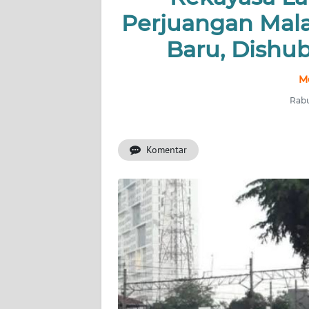
Perjuangan Mal
INDEKS
Baru, Dishub
BERITA
M
KONTAK
KAMI
Rabu
INFO
IKLAN
Komentar
TENTANG
KAMI
PEDOMAN
MEDIA
SIBER
REDAKSI