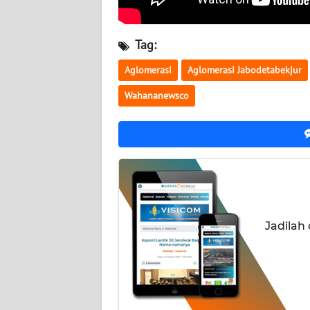
WN
KALTARA
Tag:
WN
Aglomerasi
Aglomerasi Jabodetabekjur
KALSEL
Wahananewsco
WN
KALTIM
WN
SULSEL
WN
Jadilah
GORONTALO
WN
SULUT