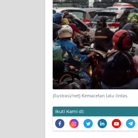
KARIR
DISCLAIMER
Wahana
News
Regional
WN
SUMUT
WN
(ilustrasi/net) Kemacetan lalu lintas.
JAKARTA
Ikuti Kami di:
WN
JABAR