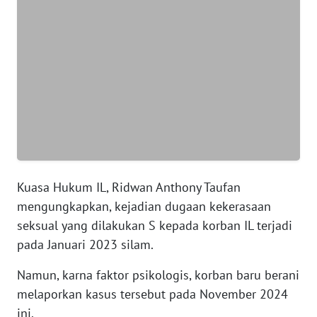
WN
BANTEN
WN
NTT
WN
KEPRI
Kuasa Hukum IL, Ridwan Anthony Taufan
WN
PAPUA
mengungkapkan, kejadian dugaan kekerasaan
seksual yang dilakukan S kepada korban IL terjadi
WN
pada Januari 2023 silam.
PAPUA
BARAT
Namun, karna faktor psikologis, korban baru berani
melaporkan kasus tersebut pada November 2024
WN
ini.