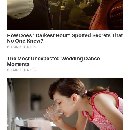
WN
INDRAMAYU
WN
KUNINGAN
WN
MAJALENGKA
WN
SUBANG
WN
SUKABUMI
WN
PURWAKARTA