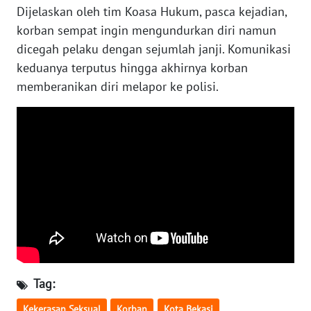
Dijelaskan oleh tim Koasa Hukum, pasca kejadian,
korban sempat ingin mengundurkan diri namun
WN
dicegah pelaku dengan sejumlah janji. Komunikasi
NUSANTARA
keduanya terputus hingga akhirnya korban
memberanikan diri melapor ke polisi.
WN
JOGJA
WN
JATIM
WN
BALI
WN
KALBAR
Tag:
WN
KALTENG
Kekerasan Seksual
Korban
Kota Bekasi