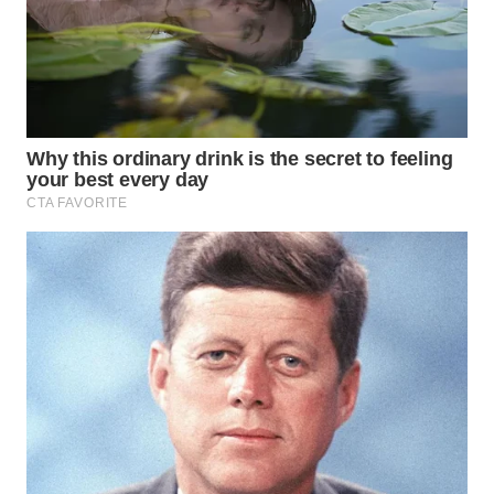
KONSUMEN
WAHANA
LISTRIK
WAHANA
TRAVEL
WAHANA
TV
WAHANANEWS
ID
WAHANANEWS
CO ID
WAHANANEWS
NET