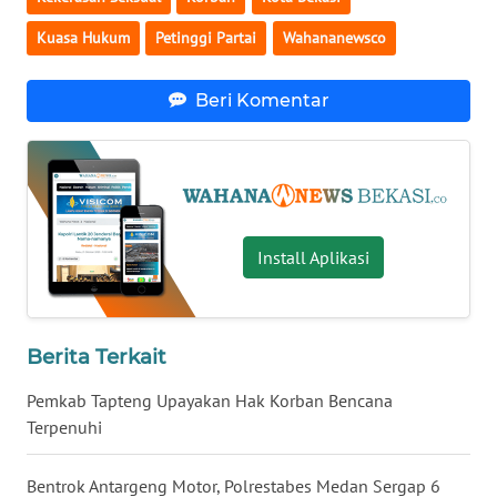
Kuasa Hukum
Petinggi Partai
Wahananewsco
WN
KALTARA
Beri Komentar
WN
KALSEL
WN
KALTIM
Install Aplikasi
WN
SULSEL
Berita Terkait
WN
Pemkab Tapteng Upayakan Hak Korban Bencana
GORONTALO
Terpenuhi
WN
Bentrok Antargeng Motor, Polrestabes Medan Sergap 6
SULUT