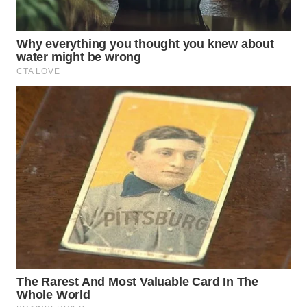
WN
TAPANULI
TENGAH
WN DELI
SERDANG
WN
TEBING
TINGGI
WN
PAKPAK
WN
KARAWANG
WN