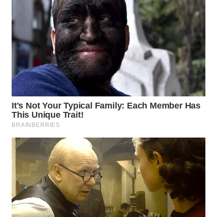
WN
SUMEDANG
WN
CIANJUR
WN
KEPULAUAN
SERIBU
WN
TANGERANG
WN
BINJAI
WN
CIREBON