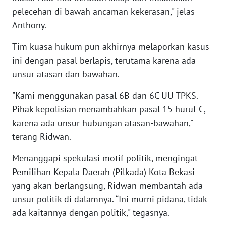
SULBAR
pelecehan di bawah ancaman kekerasan," jelas
Anthony.
WN
BABEL
Tim kuasa hukum pun akhirnya melaporkan kasus
ini dengan pasal berlapis, terutama karena ada
WN
unsur atasan dan bawahan.
SUMBAR
"Kami menggunakan pasal 6B dan 6C UU TPKS.
WN
Pihak kepolisian menambahkan pasal 15 huruf C,
SUMSEL
karena ada unsur hubungan atasan-bawahan,"
terang Ridwan.
WN
BENGKULU
Menanggapi spekulasi motif politik, mengingat
Pemilihan Kepala Daerah (Pilkada) Kota Bekasi
WN
yang akan berlangsung, Ridwan membantah ada
LAMPUNG
unsur politik di dalamnya. “Ini murni pidana, tidak
ada kaitannya dengan politik," tegasnya.
WN
JATENG