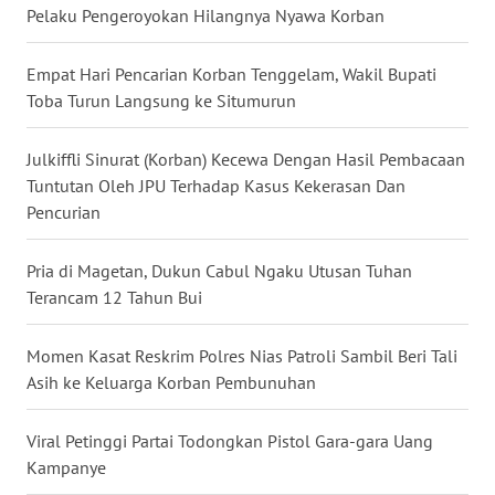
Pelaku Pengeroyokan Hilangnya Nyawa Korban
WN
MALUKU
Empat Hari Pencarian Korban Tenggelam, Wakil Bupati
Toba Turun Langsung ke Situmurun
WN
MALUT
Julkiffli Sinurat (Korban) Kecewa Dengan Hasil Pembacaan
Tuntutan Oleh JPU Terhadap Kasus Kekerasan Dan
WN
Pencurian
DAIRI
Pria di Magetan, Dukun Cabul Ngaku Utusan Tuhan
WN
Terancam 12 Tahun Bui
DANAU
TOBA
Momen Kasat Reskrim Polres Nias Patroli Sambil Beri Tali
Asih ke Keluarga Korban Pembunuhan
WN
NIAS
Viral Petinggi Partai Todongkan Pistol Gara-gara Uang
Kampanye
WN