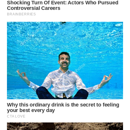
SURABAYA
WN
NATUNA
WN
BINTAN
WN
MANDALIKA
WN
LIKUPANG
WN
LABUANBAJO
WN
BORNEO