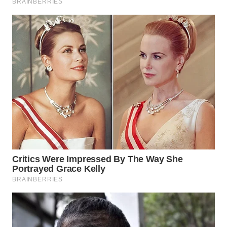
BEKASI
WN
BOGOR
WN
DEPOK
WN
TAPANULI
UTARA
WN
SAMOSIR
WN
PADANG
LAWAS