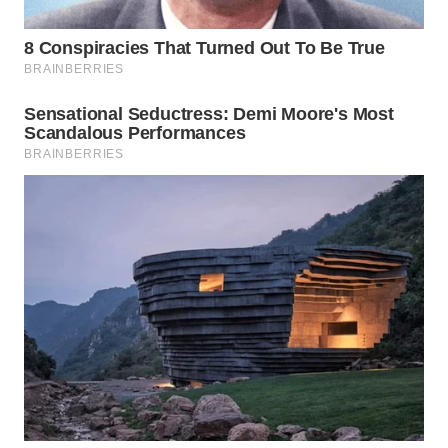
WAHANA
SPORT
WAHANA
UMKM
WAHANA
SELEB
WAHANA
PERSONA
WAHANA
OTOMOTIF
WAHANA
HEALTH