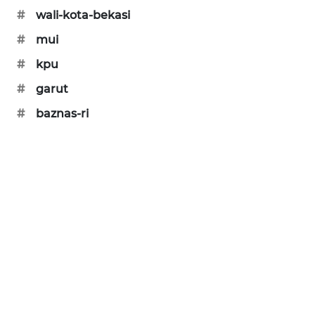
#
wali-kota-bekasi
CILEUNGSI
NEWS
#
mui
#
kpu
BERKAT
#
garut
NEWS
#
baznas-ri
BERAMPU
NEWS
ANUGERAH
NEWS
AKHLAK
ID
PERAPKI
NEWS