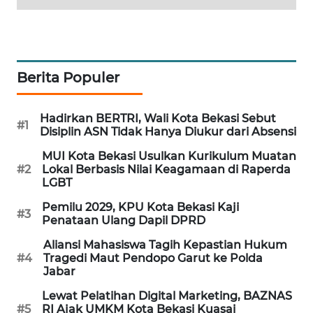
NEWS
SIBARAGAS
NEWS
Berita Populer
METRO
SIANTAR
NEWS
Hadirkan BERTRI, Wali Kota Bekasi Sebut
#1
Disiplin ASN Tidak Hanya Diukur dari Absensi
METRO
MUI Kota Bekasi Usulkan Kurikulum Muatan
#2
Lokal Berbasis Nilai Keagamaan di Raperda
MEDAN
LGBT
NEWS
Pemilu 2029, KPU Kota Bekasi Kaji
#3
Penataan Ulang Dapil DPRD
METRO
JAKARTA
Aliansi Mahasiswa Tagih Kepastian Hukum
NEWS
#4
Tragedi Maut Pendopo Garut ke Polda
Jabar
KRT
Lewat Pelatihan Digital Marketing, BAZNAS
NEWS
#5
RI Ajak UMKM Kota Bekasi Kuasai