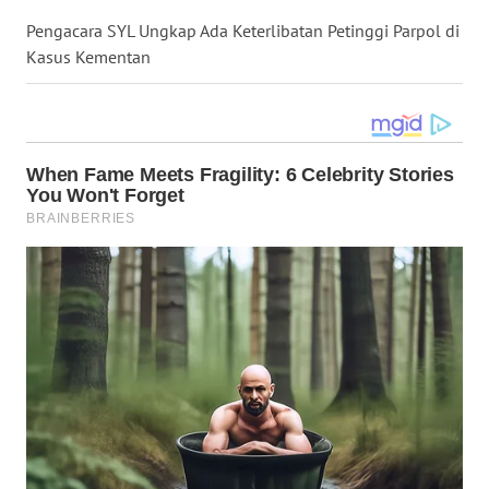
LANGKAT
Pengacara SYL Ungkap Ada Keterlibatan Petinggi Parpol di
Kasus Kementan
WN
TAPANULI
SELATAN
WN
TANJUNG
LESUNG
WN
KARO
WN
SIMALUNGUN
WN
LABUHANBATU