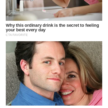
WN
PRIANGAN
TIMUR
WN
SEMARANG
WN
SOLO
WN
BOROBUDUR
WN
MADURA
WN