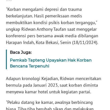
RIAU
"Korban mengalami depresi dan trauma
WN
berkelanjutan. Hasil pemeriksaan medis
SERAMBI
membuktikan kondisi psikis korban terganggu,"
ungkap Ridwan Anthony Taufan saat menggelar
WN
konferensi pers bersama awak media dibilangan
JAMBI
Harapan Indah, Kota Bekasi, Senin (18/11/2024).
WN
Baca Juga:
SULTRA
Pemkab Tapteng Upayakan Hak Korban
Bencana Terpenuhi
WN
NTB
Adapun kronologi Kejadian, Ridwan menceritakan
bermula pada Januari 2023, saat korban diminta
WN
menyewa kamar hotel untuk kegiatan partai.
SULTENG
"Pelaku datang ke kamar, awalnya berbincang
WN
biasa. Tiba-tiba berubah sikap dan melakukan