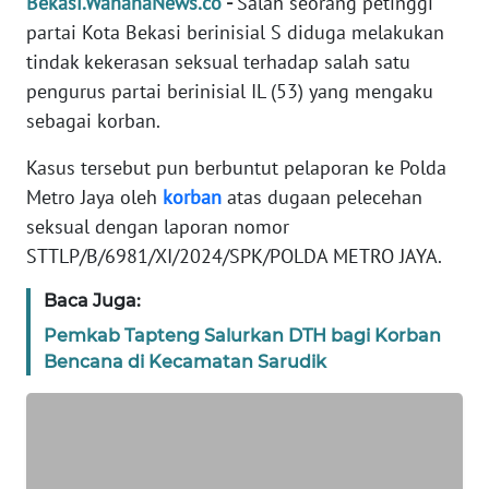
Bekasi.WahanaNews.co
-
Salah seorang petinggi
REDAKSI
partai Kota Bekasi berinisial S diduga melakukan
tindak kekerasan seksual terhadap salah satu
KARIR
pengurus partai berinisial IL (53) yang mengaku
sebagai korban.
DISCLAIMER
Kasus tersebut pun berbuntut pelaporan ke Polda
Wahana
Metro Jaya oleh
korban
atas dugaan pelecehan
News
seksual dengan laporan nomor
Regional
STTLP/B/6981/XI/2024/SPK/POLDA METRO JAYA.
WN
Baca Juga:
SUMUT
Pemkab Tapteng Salurkan DTH bagi Korban
Bencana di Kecamatan Sarudik
WN
JAKARTA
WN
JABAR