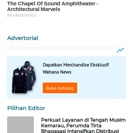
WAHANA
DESA
WISATA
Advertorial
LAPAK
WAHANA
Wahana
Dapatkan Merchandise Eksklusif
Network
Wahana News
KONSUMEN
Buka Katalog
LISTRIK
MASYARAKAT
Pilihan Editor
KELISTRIKAN
Perkuat Layanan di Tengah Musim
Kemarau, Perumda Tirta
WALINKI
Bhagasasi Intensifkan Distribusi