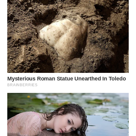
Wahana
Media
Group
WAHANA
NEWS
WAHANA
TANI
WAHANA
ADVOKAT
WAHANA
INFRASTRUKTUR
WAHANA