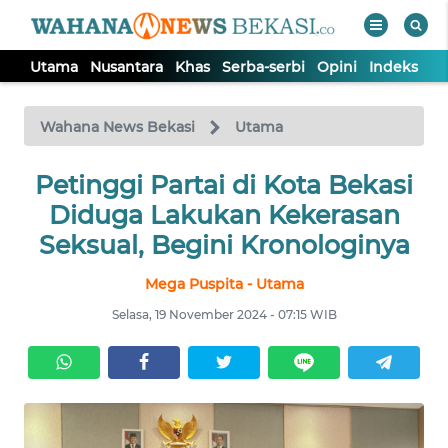
Utama
Nusantara
Khas
Serba-serbi
Opini
Indeks
WAHANA
Tutup
TV
Wahana News Bekasi
Utama
Petinggi Partai di Kota Bekasi
UTAMA
Diduga Lakukan Kekerasan
NUSANTARA
Seksual, Begini Kronologinya
Mega Puspita - Utama
KHAS
Selasa, 19 November 2024 - 07:15 WIB
SERBA-
SERBI
OPINI