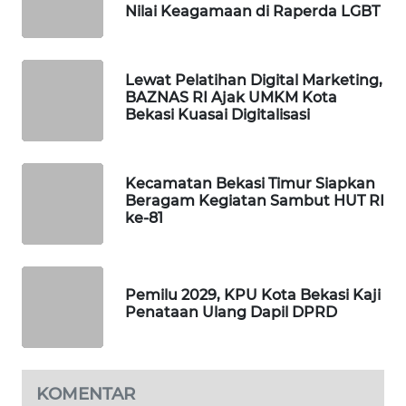
Nilai Keagamaan di Raperda LGBT
PORTAL
KONSUMEN
Lewat Pelatihan Digital Marketing,
BAZNAS RI Ajak UMKM Kota
FORWAMKI
Bekasi Kuasai Digitalisasi
ALPERKLINAS
Kecamatan Bekasi Timur Siapkan
Beragam Kegiatan Sambut HUT RI
FORJASIDA
ke-81
TAMBANG
NEWS
Pemilu 2029, KPU Kota Bekasi Kaji
Penataan Ulang Dapil DPRD
SITUNGIR
NEWS
SIDIKALANG
KOMENTAR