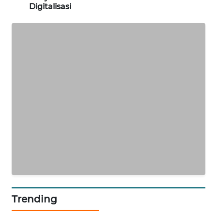
Digitalisasi
KARING
NEWS
JURNAL
MARITIM
HUMBANG
NEWS
GARONGGANG
NEWS
FISUELRI
ID
ENERGI
Trending
NEWS