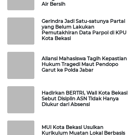
ID
Air Bersih
MAWAKA
Gerindra Jadi Satu-satunya Partai
ID
yang Belum Lakukan
Pemutakhiran Data Parpol di KPU
Kota Bekasi
MARTABAT
NET
Aliansi Mahasiswa Tagih Kepastian
PLN
Hukum Tragedi Maut Pendopo
WATCH
Garut ke Polda Jabar
MKLI
Hadirkan BERTRI, Wali Kota Bekasi
Sebut Disiplin ASN Tidak Hanya
LPKKI
Diukur dari Absensi
LKKI
MUI Kota Bekasi Usulkan
Kurikulum Muatan Lokal Berbasis
KOPEKLIN