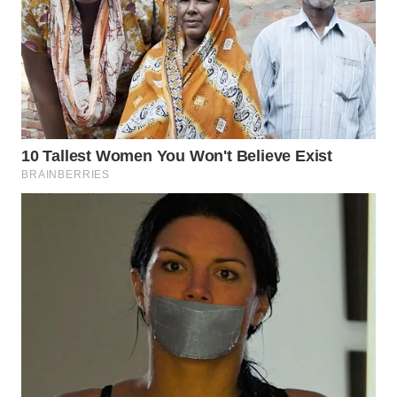
WN
TAPANULI
TENGAH
WN DELI
SERDANG
WN
TEBING
TINGGI
WN
PAKPAK
WN
KARAWANG
WN