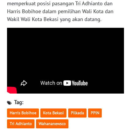
memperkuat posisi pasangan Tri Adhianto dan
Harris Bobihoe dalam pemilihan Wali Kota dan
WN
Wakil Wali Kota Bekasi yang akan datang.
NUSANTARA
WN
JOGJA
WN
JATIM
WN
BALI
WN
Tag:
KALBAR
Harris Bobihoe
Kota Bekasi
Pilkada
PPIN
WN
Tri Adhianto
Wahananewsco
KALTENG