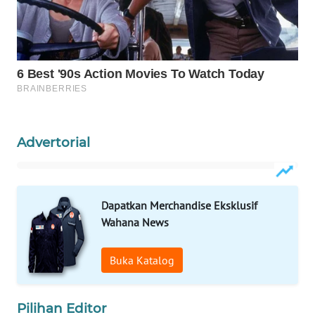
WAHANA
DESA
WISATA
LAPAK
WAHANA
Advertorial
Wahana
Network
KONSUMEN
Dapatkan Merchandise Eksklusif
LISTRIK
Wahana News
MASYARAKAT
Buka Katalog
KELISTRIKAN
WALINKI
Pilihan Editor