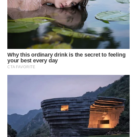
WN
PRIANGAN
TIMUR
WN
SEMARANG
WN
SOLO
WN
BOROBUDUR
WN
MADURA
WN