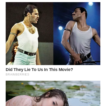
WN
INDRAMAYU
WN
KUNINGAN
WN
MAJALENGKA
WN
SUBANG
WN
SUKABUMI
WN
PURWAKARTA