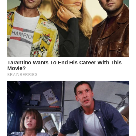
WAHANA
SPORT
WAHANA
UMKM
WAHANA
SELEB
WAHANA
PERSONA
WAHANA
OTOMOTIF
WAHANA
HEALTH