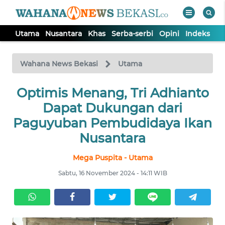
Utama
Nusantara
Khas
Serba-serbi
Opini
Indeks
WAHANA
Tutup
TV
Wahana News Bekasi
Utama
Optimis Menang, Tri Adhianto
UTAMA
Dapat Dukungan dari
NUSANTARA
Paguyuban Pembudidaya Ikan
Nusantara
KHAS
Mega Puspita - Utama
Sabtu, 16 November 2024 - 14:11 WIB
SERBA-
SERBI
OPINI