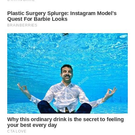
WN
SUMEDANG
WN
CIANJUR
WN
KEPULAUAN
SERIBU
WN
TANGERANG
WN
BINJAI
WN
CIREBON