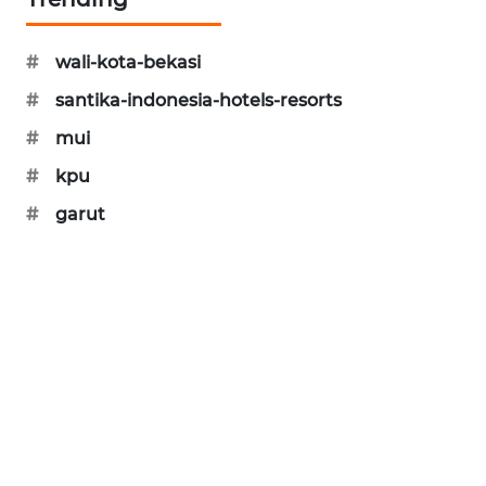
CILEUNGSI
NEWS
#
wali-kota-bekasi
#
santika-indonesia-hotels-resorts
BERKAT
#
mui
NEWS
#
kpu
BERAMPU
#
garut
NEWS
ANUGERAH
NEWS
AKHLAK
ID
PERAPKI
NEWS