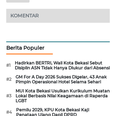
NEWS
SIBARAGAS
KOMENTAR
NEWS
METRO
SIANTAR
NEWS
Berita Populer
METRO
Hadirkan BERTRI, Wali Kota Bekasi Sebut
MEDAN
#1
Disiplin ASN Tidak Hanya Diukur dari Absensi
NEWS
GM For A Day 2026 Sukses Digelar, 43 Anak
#2
Pimpin Operasional Hotel Selama Sehari
METRO
JAKARTA
MUI Kota Bekasi Usulkan Kurikulum Muatan
NEWS
#3
Lokal Berbasis Nilai Keagamaan di Raperda
LGBT
KRT
Pemilu 2029, KPU Kota Bekasi Kaji
NEWS
#4
Penataan Ulang Dapil DPRD