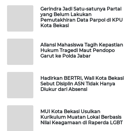
ID
Gerindra Jadi Satu-satunya Partai
yang Belum Lakukan
MAWAKA
Pemutakhiran Data Parpol di KPU
ID
Kota Bekasi
MARTABAT
Aliansi Mahasiswa Tagih Kepastian
NET
Hukum Tragedi Maut Pendopo
Garut ke Polda Jabar
PLN
WATCH
Hadirkan BERTRI, Wali Kota Bekasi
MKLI
Sebut Disiplin ASN Tidak Hanya
Diukur dari Absensi
LPKKI
MUI Kota Bekasi Usulkan
LKKI
Kurikulum Muatan Lokal Berbasis
Nilai Keagamaan di Raperda LGBT
KOPEKLIN