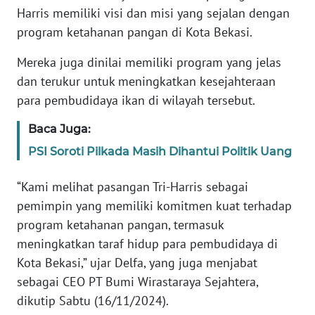
RIAU
Harris memiliki visi dan misi yang sejalan dengan
program ketahanan pangan di Kota Bekasi.
WN
SERAMBI
Mereka juga dinilai memiliki program yang jelas
dan terukur untuk meningkatkan kesejahteraan
WN
para pembudidaya ikan di wilayah tersebut.
JAMBI
Baca Juga:
WN
PSI Soroti Pilkada Masih Dihantui Politik Uang
SULTRA
“Kami melihat pasangan Tri-Harris sebagai
WN
pemimpin yang memiliki komitmen kuat terhadap
NTB
program ketahanan pangan, termasuk
meningkatkan taraf hidup para pembudidaya di
WN
Kota Bekasi,” ujar Delfa, yang juga menjabat
SULTENG
sebagai CEO PT Bumi Wirastaraya Sejahtera,
dikutip Sabtu (16/11/2024).
WN