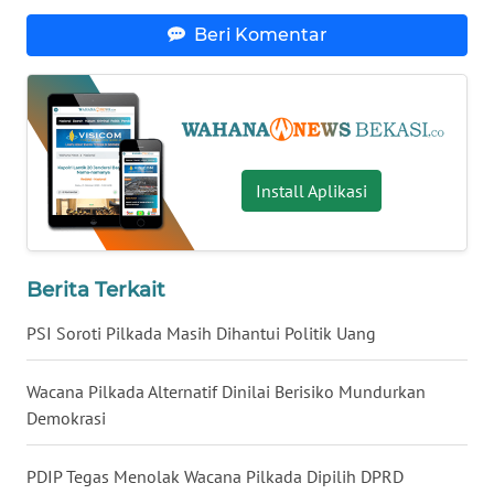
Beri Komentar
WN
KALTARA
WN
KALSEL
Install Aplikasi
WN
KALTIM
Berita Terkait
WN
SULSEL
PSI Soroti Pilkada Masih Dihantui Politik Uang
WN
Wacana Pilkada Alternatif Dinilai Berisiko Mundurkan
GORONTALO
Demokrasi
WN
PDIP Tegas Menolak Wacana Pilkada Dipilih DPRD
SULUT