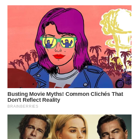
KONSUMEN
WAHANA
LISTRIK
WAHANA
TRAVEL
WAHANA
TV
WAHANANEWS
ID
WAHANANEWS
CO ID
WAHANANEWS
NET