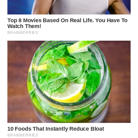
Wahana
Media
Group
WAHANA
NEWS
WAHANA
TANI
WAHANA
ADVOKAT
WAHANA
INFRASTRUKTUR
WAHANA