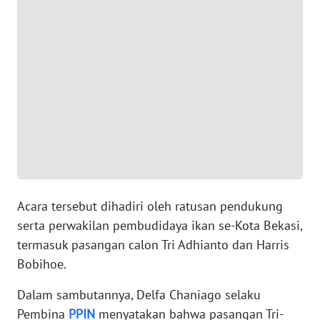
WN
BANTEN
WN
NTT
WN
KEPRI
WN
PAPUA
Acara tersebut dihadiri oleh ratusan pendukung
serta perwakilan pembudidaya ikan se-Kota Bekasi,
WN
termasuk pasangan calon Tri Adhianto dan Harris
PAPUA
Bobihoe.
BARAT
Dalam sambutannya, Delfa Chaniago selaku
WN
Pembina
PPIN
menyatakan bahwa pasangan Tri-