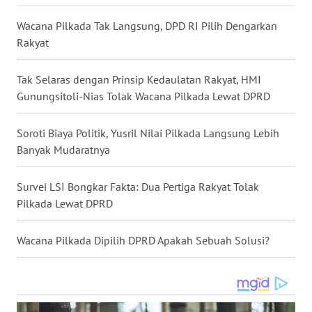
Wacana Pilkada Tak Langsung, DPD RI Pilih Dengarkan
WN
Rakyat
MALUKU
Tak Selaras dengan Prinsip Kedaulatan Rakyat, HMI
WN
Gunungsitoli-Nias Tolak Wacana Pilkada Lewat DPRD
MALUT
Soroti Biaya Politik, Yusril Nilai Pilkada Langsung Lebih
WN
DAIRI
Banyak Mudaratnya
WN
Survei LSI Bongkar Fakta: Dua Pertiga Rakyat Tolak
DANAU
Pilkada Lewat DPRD
TOBA
Wacana Pilkada Dipilih DPRD Apakah Sebuah Solusi?
WN
NIAS
WN