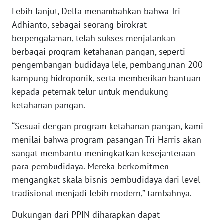
SULBAR
Lebih lanjut, Delfa menambahkan bahwa Tri
Adhianto, sebagai seorang birokrat
WN
berpengalaman, telah sukses menjalankan
BABEL
berbagai program ketahanan pangan, seperti
pengembangan budidaya lele, pembangunan 200
WN
SUMBAR
kampung hidroponik, serta memberikan bantuan
kepada peternak telur untuk mendukung
WN
ketahanan pangan.
SUMSEL
“Sesuai dengan program ketahanan pangan, kami
WN
menilai bahwa program pasangan Tri-Harris akan
BENGKULU
sangat membantu meningkatkan kesejahteraan
para pembudidaya. Mereka berkomitmen
WN
mengangkat skala bisnis pembudidaya dari level
LAMPUNG
tradisional menjadi lebih modern,” tambahnya.
WN
Dukungan dari PPIN diharapkan dapat
JATENG