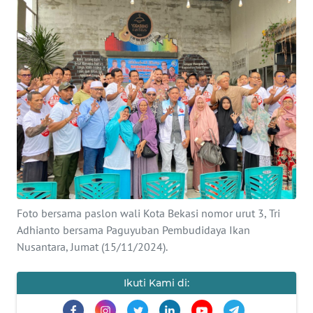
Informasi
INDEKS
BERITA
KONTAK
KAMI
INFO
IKLAN
TENTANG
Foto bersama paslon wali Kota Bekasi nomor urut 3, Tri
KAMI
Adhianto bersama Paguyuban Pembudidaya Ikan
Nusantara, Jumat (15/11/2024).
PEDOMAN
MEDIA
Ikuti Kami di:
SIBER