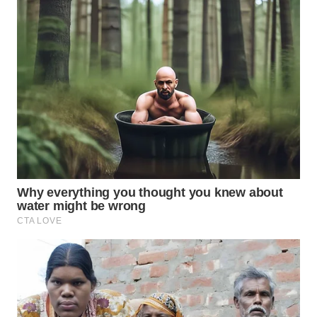
LANGKAT
WN
TAPANULI
SELATAN
WN
TANJUNG
LESUNG
WN
KARO
WN
SIMALUNGUN
WN
LABUHANBATU