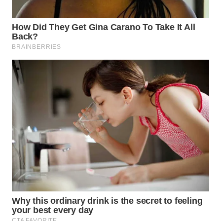
BEKASI
WN
BOGOR
WN
DEPOK
WN
TAPANULI
UTARA
WN
SAMOSIR
WN
PADANG
LAWAS