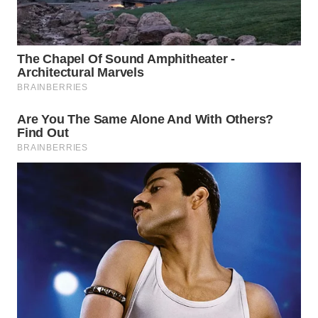
SURABAYA
WN
NATUNA
WN
BINTAN
WN
MANDALIKA
WN
LIKUPANG
WN
LABUANBAJO
WN
BORNEO