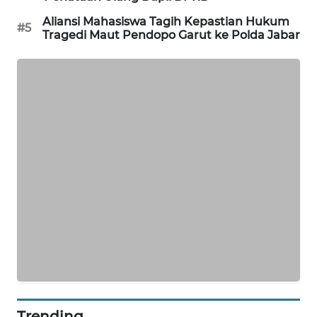
Aliansi Mahasiswa Tagih Kepastian Hukum
KARING
#5
Tragedi Maut Pendopo Garut ke Polda Jabar
NEWS
JURNAL
MARITIM
HUMBANG
NEWS
GARONGGANG
NEWS
FISUELRI
ID
ENERGI
NEWS
Trending