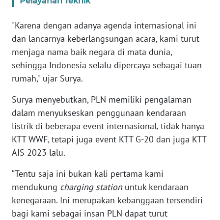
Pelayanan Teknik
SULBAR
"Karena dengan adanya agenda internasional ini
WN
BABEL
dan lancarnya keberlangsungan acara, kami turut
menjaga nama baik negara di mata dunia,
WN
sehingga Indonesia selalu dipercaya sebagai tuan
SUMBAR
rumah," ujar Surya.
Surya menyebutkan, PLN memiliki pengalaman
WN
SUMSEL
dalam menyukseskan penggunaan kendaraan
listrik di beberapa event internasional, tidak hanya
WN
KTT WWF, tetapi juga event KTT G-20 dan juga KTT
BENGKULU
AIS 2023 lalu.
WN
“Tentu saja ini bukan kali pertama kami
LAMPUNG
mendukung
charging station
untuk kendaraan
kenegaraan. Ini merupakan kebanggaan tersendiri
WN
bagi kami sebagai insan PLN dapat turut
JATENG