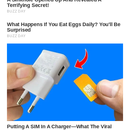
Wahana
Media
Group
WAHANA
NEWS
WAHANA
TANI
WAHANA
ADVOKAT
WAHANA
INFRASTRUKTUR
WAHANA