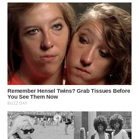
WN
INDRAMAYU
WN
KUNINGAN
WN
MAJALENGKA
WN
SUBANG
WN
SUKABUMI
WN
PURWAKARTA