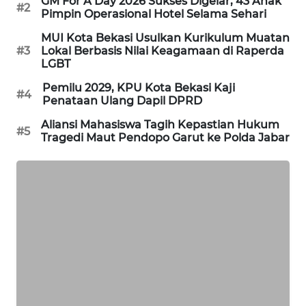
NEWS
GM For A Day 2026 Sukses Digelar, 43 Anak
#2
Pimpin Operasional Hotel Selama Sehari
SIBARAGAS
MUI Kota Bekasi Usulkan Kurikulum Muatan
NEWS
#3
Lokal Berbasis Nilai Keagamaan di Raperda
LGBT
METRO
Pemilu 2029, KPU Kota Bekasi Kaji
#4
Penataan Ulang Dapil DPRD
SIANTAR
NEWS
Aliansi Mahasiswa Tagih Kepastian Hukum
#5
Tragedi Maut Pendopo Garut ke Polda Jabar
METRO
MEDAN
NEWS
METRO
JAKARTA
NEWS
KRT
NEWS