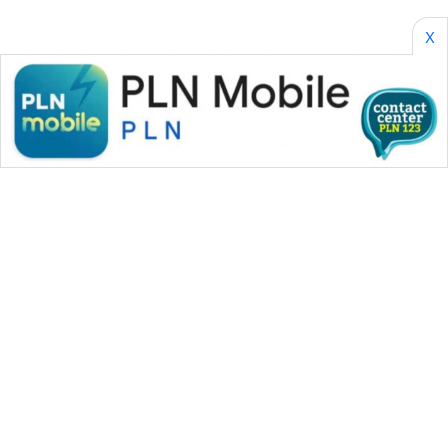
X
WAHANA MEDIA GROUP
|
|
|
WAHANA NEWS co
WAHANA TANI
WAHANA ADVOKAT