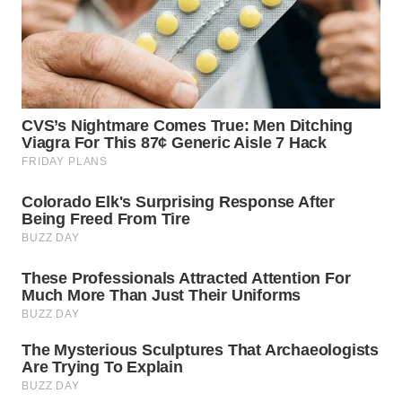
WN
SUMEDANG
WN
CIANJUR
WN
KEPULAUAN
SERIBU
WN
TANGERANG
WN
BINJAI
WN
CIREBON