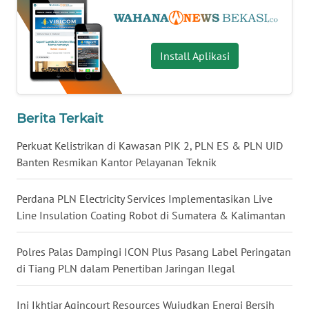
WN
MALUKU
Install Aplikasi
WN
MALUT
Berita Terkait
WN
Perkuat Kelistrikan di Kawasan PIK 2, PLN ES & PLN UID
DAIRI
Banten Resmikan Kantor Pelayanan Teknik
WN
DANAU
Perdana PLN Electricity Services Implementasikan Live
TOBA
Line Insulation Coating Robot di Sumatera & Kalimantan
WN
Polres Palas Dampingi ICON Plus Pasang Label Peringatan
NIAS
di Tiang PLN dalam Penertiban Jaringan Ilegal
WN
Ini Ikhtiar Agincourt Resources Wujudkan Energi Bersih