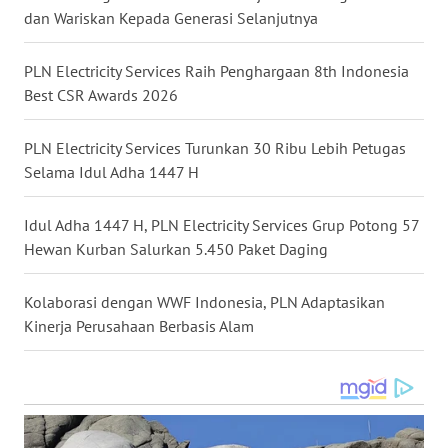
LANGKAT
dan Wariskan Kepada Generasi Selanjutnya
WN
PLN Electricity Services Raih Penghargaan 8th Indonesia
TAPANULI
Best CSR Awards 2026
SELATAN
PLN Electricity Services Turunkan 30 Ribu Lebih Petugas
WN
Selama Idul Adha 1447 H
TANJUNG
LESUNG
Idul Adha 1447 H, PLN Electricity Services Grup Potong 57
Hewan Kurban Salurkan 5.450 Paket Daging
WN
KARO
Kolaborasi dengan WWF Indonesia, PLN Adaptasikan
WN
Kinerja Perusahaan Berbasis Alam
SIMALUNGUN
WN
LABUHANBATU