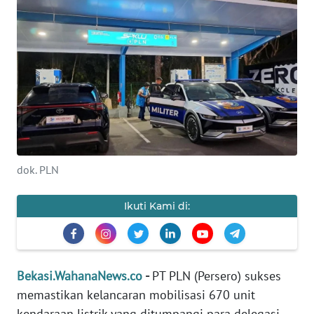
Informasi
INDEKS
BERITA
KONTAK
KAMI
INFO
dok. PLN
IKLAN
Ikuti Kami di:
TENTANG
KAMI
PEDOMAN
Bekasi.WahanaNews.co
-
PT PLN (Persero) sukses
MEDIA
SIBER
memastikan kelancaran mobilisasi 670 unit
kendaraan listrik yang ditumpangi para delegasi