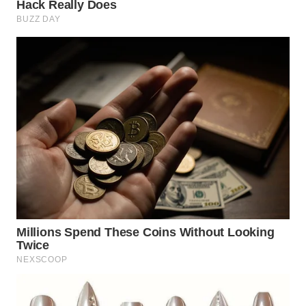
KONSUMEN
WAHANA
LISTRIK
WAHANA
TRAVEL
WAHANA
TV
WAHANANEWS
ID
WAHANANEWS
CO ID
WAHANANEWS
NET