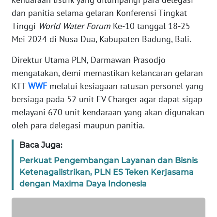
REDAKSI
dan panitia selama gelaran Konferensi Tingkat
Tinggi
World Water Forum
Ke-10 tanggal 18-25
KARIR
Mei 2024 di Nusa Dua, Kabupaten Badung, Bali.
Direktur Utama PLN, Darmawan Prasodjo
DISCLAIMER
mengatakan, demi memastikan kelancaran gelaran
KTT
WWF
melalui kesiagaan ratusan personel yang
Wahana
News
bersiaga pada 52 unit EV Charger agar dapat sigap
Regional
melayani 670 unit kendaraan yang akan digunakan
oleh para delegasi maupun panitia.
WN
SUMUT
Baca Juga:
Perkuat Pengembangan Layanan dan Bisnis
WN
Ketenagalistrikan, PLN ES Teken Kerjasama
JAKARTA
dengan Maxima Daya Indonesia
WN
JABAR