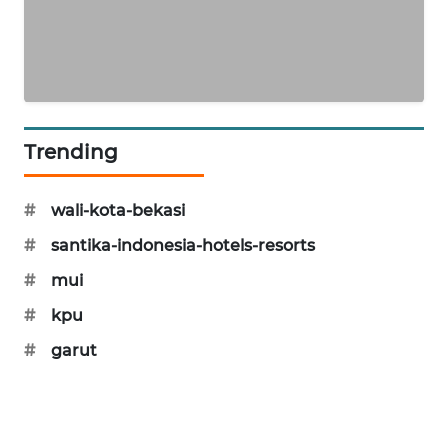
KARING
NEWS
JURNAL
MARITIM
Trending
HUMBANG
NEWS
#
wali-kota-bekasi
#
santika-indonesia-hotels-resorts
GARONGGANG
#
mui
NEWS
#
kpu
FISUELRI
#
garut
ID
ENERGI
NEWS