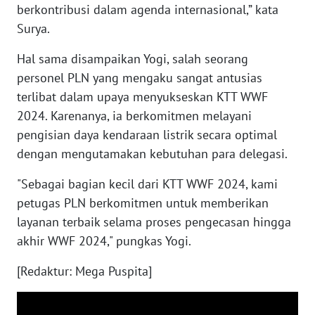
berkontribusi dalam agenda internasional,” kata
Surya.
WN
NUSANTARA
Hal sama disampaikan Yogi, salah seorang
personel PLN yang mengaku sangat antusias
WN
terlibat dalam upaya menyukseskan KTT WWF
JOGJA
2024. Karenanya, ia berkomitmen melayani
pengisian daya kendaraan listrik secara optimal
WN
dengan mengutamakan kebutuhan para delegasi.
JATIM
"Sebagai bagian kecil dari KTT WWF 2024, kami
WN
petugas PLN berkomitmen untuk memberikan
BALI
layanan terbaik selama proses pengecasan hingga
akhir WWF 2024," pungkas Yogi.
WN
KALBAR
[Redaktur: Mega Puspita]
WN
KALTENG