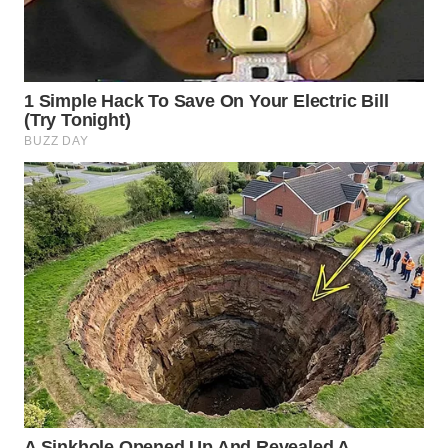
SURABAYA
WN
NATUNA
WN
BINTAN
WN
MANDALIKA
WN
LIKUPANG
WN
LABUANBAJO
WN
BORNEO