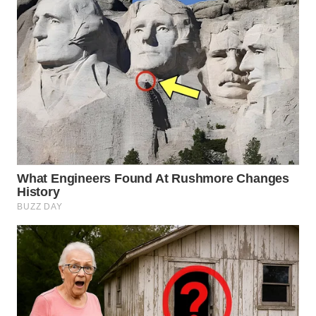
WN
TAPANULI
TENGAH
WN DELI
SERDANG
WN
TEBING
TINGGI
WN
PAKPAK
WN
KARAWANG
WN