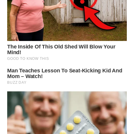
BEKASI
WN
BOGOR
WN
DEPOK
WN
TAPANULI
UTARA
WN
SAMOSIR
WN
PADANG
LAWAS