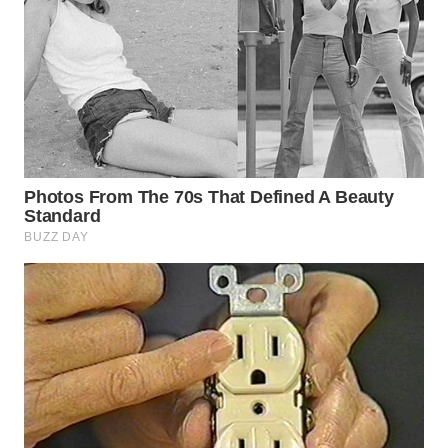
WN
PRIANGAN
TIMUR
WN
SEMARANG
WN
SOLO
WN
BOROBUDUR
WN
MADURA
WN