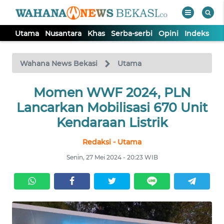
Utama
Nusantara
Khas
Serba-serbi
Opini
Indeks
WAHANA
Tutup
TV
Wahana News Bekasi
Utama
Momen WWF 2024, PLN
UTAMA
Lancarkan Mobilisasi 670 Unit
NUSANTARA
Kendaraan Listrik
Redaksi - Utama
KHAS
Senin, 27 Mei 2024 - 20:23 WIB
SERBA-
SERBI
OPINI