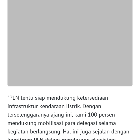
WN
BANTEN
WN
NTT
WN
KEPRI
WN
PAPUA
"PLN tentu siap mendukung ketersediaan
infrastruktur kendaraan listrik. Dengan
WN
PAPUA
terselenggaranya ajang ini, kami 100 persen
BARAT
mendukung mobilisasi para delegasi selama
kegiatan berlangsung. Hal ini juga sejalan dengan
WN
komitmen PLN dalam mendorong ekosistem