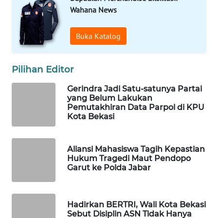
Wahana News
WAHANA
DESA
Buka Katalog
WISATA
Pilihan Editor
LAPAK
WAHANA
Gerindra Jadi Satu-satunya Partai
yang Belum Lakukan
Wahana
Pemutakhiran Data Parpol di KPU
Network
Kota Bekasi
KONSUMEN
Aliansi Mahasiswa Tagih Kepastian
LISTRIK
Hukum Tragedi Maut Pendopo
Garut ke Polda Jabar
MASYARAKAT
KELISTRIKAN
Hadirkan BERTRI, Wali Kota Bekasi
WALINKI
Sebut Disiplin ASN Tidak Hanya