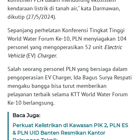
RIAU
kendaraan listrik di tanah air," kata Darmawan,
dikutip (27/5/2024).
WN
SERAMBI
Sepanjang perhelatan Konferensi Tingkat Tinggi
World Water Forum Ke-10, PLN menyiagakan 104
WN
personel yang mengoperasikan 52 unit
Electric
JAMBI
Vehicle
(EV)
Charger.
WN
Salah seorang personel PLN yang bersiaga dalam
SULTRA
pengoperasian EV Charger, Ida Bagus Surya Respati
mengaku bangga bisa turut memberikan
WN
pelayanan terbaik selama KTT World Water Forum
NTB
Ke-10 berlangsung.
WN
Baca Juga:
SULTENG
Perkuat Kelistrikan di Kawasan PIK 2, PLN ES
& PLN UID Banten Resmikan Kantor
WN