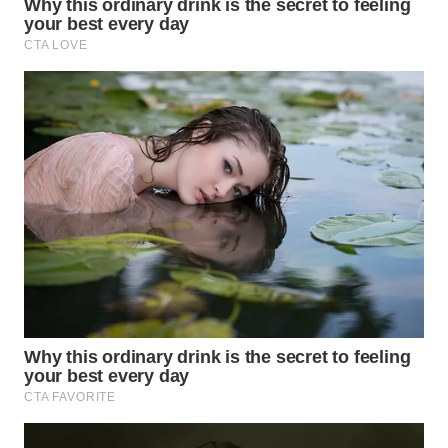
WAHANA
SPORT
WAHANA
UMKM
WAHANA
SELEB
WAHANA
PERSONA
WAHANA
OTOMOTIF
WAHANA
HEALTH