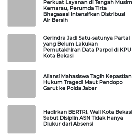
NEWS
Perkuat Layanan di Tengah Musim
Kemarau, Perumda Tirta
Bhagasasi Intensifkan Distribusi
SIBARAGAS
Air Bersih
NEWS
Gerindra Jadi Satu-satunya Partai
METRO
yang Belum Lakukan
SIANTAR
Pemutakhiran Data Parpol di KPU
NEWS
Kota Bekasi
METRO
MEDAN
Aliansi Mahasiswa Tagih Kepastian
Hukum Tragedi Maut Pendopo
NEWS
Garut ke Polda Jabar
METRO
JAKARTA
Hadirkan BERTRI, Wali Kota Bekasi
NEWS
Sebut Disiplin ASN Tidak Hanya
Diukur dari Absensi
KRT
NEWS