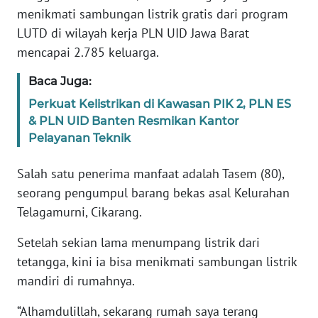
RIAU
menikmati sambungan listrik gratis dari program
LUTD di wilayah kerja PLN UID Jawa Barat
WN
mencapai 2.785 keluarga.
SERAMBI
Baca Juga:
WN
Perkuat Kelistrikan di Kawasan PIK 2, PLN ES
JAMBI
& PLN UID Banten Resmikan Kantor
Pelayanan Teknik
WN
SULTRA
Salah satu penerima manfaat adalah Tasem (80),
seorang pengumpul barang bekas asal Kelurahan
WN
Telagamurni, Cikarang.
NTB
Setelah sekian lama menumpang listrik dari
WN
tetangga, kini ia bisa menikmati sambungan listrik
SULTENG
mandiri di rumahnya.
WN
“Alhamdulillah, sekarang rumah saya terang