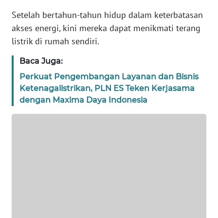
REDAKSI
Setelah bertahun-tahun hidup dalam keterbatasan
akses energi, kini mereka dapat menikmati terang
KARIR
listrik di rumah sendiri.
Baca Juga:
DISCLAIMER
Perkuat Pengembangan Layanan dan Bisnis
Wahana
Ketenagalistrikan, PLN ES Teken Kerjasama
News
dengan Maxima Daya Indonesia
Regional
WN
SUMUT
WN
JAKARTA
WN
JABAR