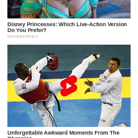
WN
INDRAMAYU
WN
KUNINGAN
WN
MAJALENGKA
WN
SUBANG
WN
SUKABUMI
WN
PURWAKARTA