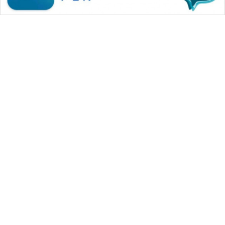
WAHANA MEDIA GROUP
|
|
|
WAHANA NEWS co
WAHANA TANI
WAHANA ADVOKAT
|
|
WAHANA INFRASTRUKTUR
WAHANA KONSUMEN
|
|
|
WAHANA LISTRIK
WAHANA TRAVEL
WAHANA TV
|
|
|
WAHANANEWS id
WAHANANEWS CO ID
WAHANANEWS NET
|
|
|
WAHANA SPORT ID
Wahana UMKM
Wahana Seleb
|
|
|
Wahana Persona
Wahana Otomotif
Wahana Health
|
Wahana Desa Wisata
Lapak Wahana