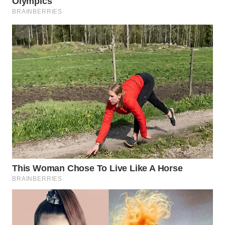
WN
PRIANGAN
TIMUR
WN
SEMARANG
WN
SOLO
WN
BOROBUDUR
WN
MADURA
WN