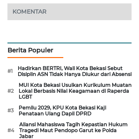
CILEUNGSI
KOMENTAR
NEWS
BERKAT
NEWS
Berita Populer
BERAMPU
NEWS
Hadirkan BERTRI, Wali Kota Bekasi Sebut
#1
Disiplin ASN Tidak Hanya Diukur dari Absensi
ANUGERAH
MUI Kota Bekasi Usulkan Kurikulum Muatan
NEWS
#2
Lokal Berbasis Nilai Keagamaan di Raperda
LGBT
AKHLAK
Pemilu 2029, KPU Kota Bekasi Kaji
ID
#3
Penataan Ulang Dapil DPRD
Aliansi Mahasiswa Tagih Kepastian Hukum
PERAPKI
#4
Tragedi Maut Pendopo Garut ke Polda
NEWS
Jabar