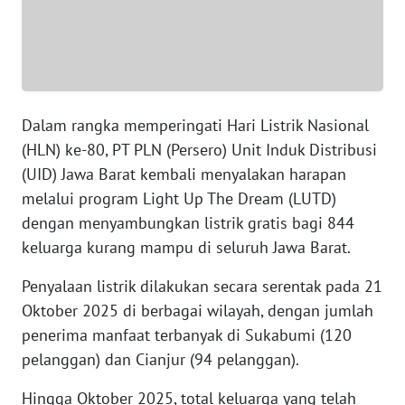
WN
BANTEN
WN
Dalam rangka memperingati Hari Listrik Nasional
NTT
(HLN) ke-80, PT PLN (Persero) Unit Induk Distribusi
WN
(UID) Jawa Barat kembali menyalakan harapan
KEPRI
melalui program Light Up The Dream (LUTD)
dengan menyambungkan listrik gratis bagi 844
WN
keluarga kurang mampu di seluruh Jawa Barat.
PAPUA
Penyalaan listrik dilakukan secara serentak pada 21
WN
Oktober 2025 di berbagai wilayah, dengan jumlah
PAPUA
penerima manfaat terbanyak di Sukabumi (120
BARAT
pelanggan) dan Cianjur (94 pelanggan).
WN
Hingga Oktober 2025, total keluarga yang telah