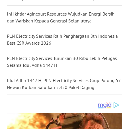
WN
TAPANULI
Ini Ikhtiar Agincourt Resources Wujudkan Energi Bersih
TENGAH
dan Wariskan Kepada Generasi Selanjutnya
WN DELI
PLN Electricity Services Raih Penghargaan 8th Indonesia
SERDANG
Best CSR Awards 2026
WN
PLN Electricity Services Turunkan 30 Ribu Lebih Petugas
TEBING
Selama Idul Adha 1447 H
TINGGI
Idul Adha 1447 H, PLN Electricity Services Grup Potong 57
WN
Hewan Kurban Salurkan 5.450 Paket Daging
PAKPAK
WN
KARAWANG
WN