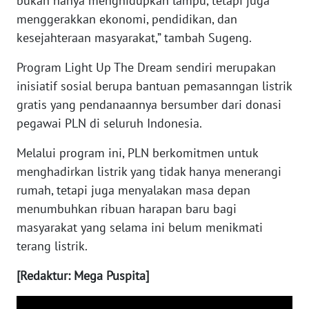
bukan hanya menghidupkan lampu, tetapi juga
menggerakkan ekonomi, pendidikan, dan
WN
kesejahteraan masyarakat,” tambah Sugeng.
KALTARA
Program Light Up The Dream sendiri merupakan
WN
inisiatif sosial berupa bantuan pemasanngan listrik
KALSEL
gratis yang pendanaannya bersumber dari donasi
pegawai PLN di seluruh Indonesia.
WN
KALTIM
Melalui program ini, PLN berkomitmen untuk
menghadirkan listrik yang tidak hanya menerangi
WN
rumah, tetapi juga menyalakan masa depan
SULSEL
menumbuhkan ribuan harapan baru bagi
masyarakat yang selama ini belum menikmati
WN
terang listrik.
GORONTALO
[Redaktur: Mega Puspita]
WN
SULUT