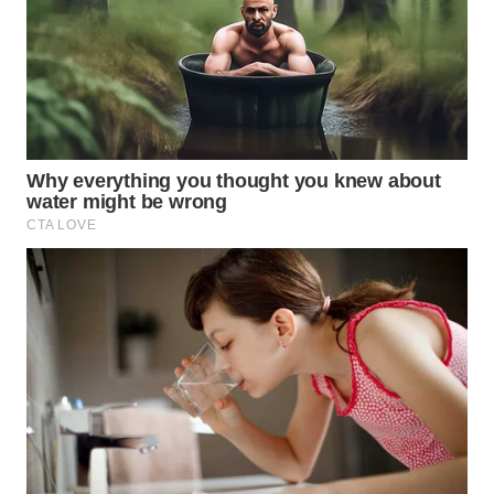
ID
MAWAKA
ID
MARTABAT
NET
PLN
WATCH
MKLI
LPKKI
LKKI
KOPEKLIN