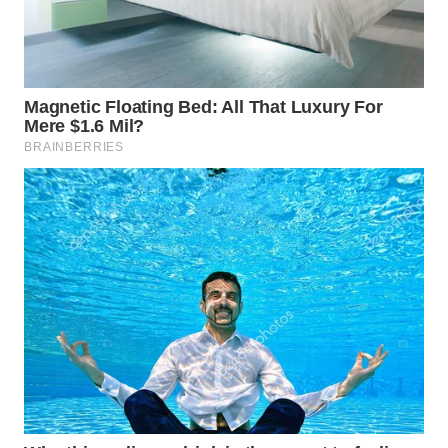
KONSUMEN
WAHANA
LISTRIK
WAHANA
TRAVEL
WAHANA
TV
WAHANANEWS
ID
WAHANANEWS
CO ID
WAHANANEWS
NET