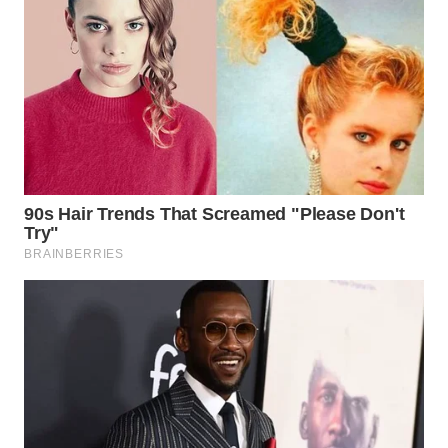
SURABAYA
WN
NATUNA
WN
BINTAN
WN
MANDALIKA
WN
LIKUPANG
WN
LABUANBAJO
WN
BORNEO