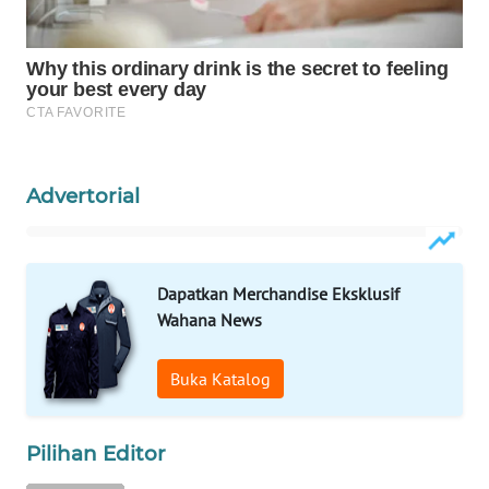
PORTAL
KONSUMEN
FORWAMKI
ALPERKLINAS
Advertorial
FORJASIDA
Dapatkan Merchandise Eksklusif
TAMBANG
Wahana News
NEWS
Buka Katalog
SITUNGIR
NEWS
Pilihan Editor
SIDIKALANG