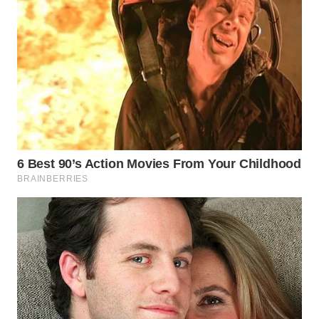
BEKASI
WN
BOGOR
WN
DEPOK
WN
TAPANULI
UTARA
WN
SAMOSIR
WN
PADANG
LAWAS