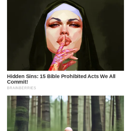
WAHANA
DESA
WISATA
LAPAK
WAHANA
Wahana
Network
KONSUMEN
LISTRIK
MASYARAKAT
KELISTRIKAN
WALINKI