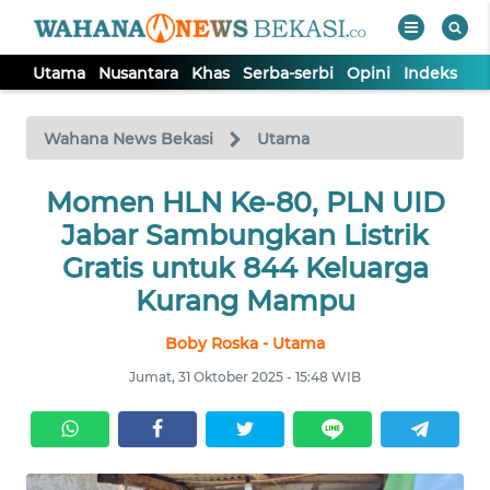
Utama
Nusantara
Khas
Serba-serbi
Opini
Indeks
WAHANA
Tutup
TV
Wahana News Bekasi
Utama
Momen HLN Ke-80, PLN UID
UTAMA
Jabar Sambungkan Listrik
NUSANTARA
Gratis untuk 844 Keluarga
Kurang Mampu
KHAS
Boby Roska - Utama
Jumat, 31 Oktober 2025 - 15:48 WIB
SERBA-
SERBI
OPINI