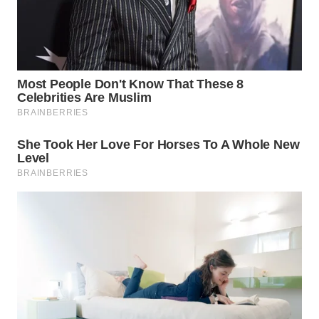
Wahana
Media
Group
WAHANA
NEWS
WAHANA
TANI
WAHANA
ADVOKAT
WAHANA
INFRASTRUKTUR
WAHANA