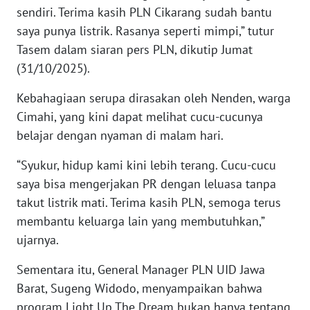
SULBAR
sendiri. Terima kasih PLN Cikarang sudah bantu
saya punya listrik. Rasanya seperti mimpi,” tutur
WN
Tasem dalam siaran pers PLN, dikutip Jumat
BABEL
(31/10/2025).
WN
Kebahagiaan serupa dirasakan oleh Nenden, warga
SUMBAR
Cimahi, yang kini dapat melihat cucu-cucunya
belajar dengan nyaman di malam hari.
WN
SUMSEL
“Syukur, hidup kami kini lebih terang. Cucu-cucu
saya bisa mengerjakan PR dengan leluasa tanpa
WN
takut listrik mati. Terima kasih PLN, semoga terus
BENGKULU
membantu keluarga lain yang membutuhkan,”
ujarnya.
WN
LAMPUNG
Sementara itu, General Manager PLN UID Jawa
Barat, Sugeng Widodo, menyampaikan bahwa
WN
program Light Up The Dream bukan hanya tentang
JATENG