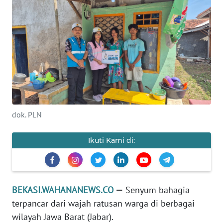
Informasi
INDEKS
BERITA
KONTAK
KAMI
INFO
dok. PLN
IKLAN
Ikuti Kami di:
TENTANG
KAMI
PEDOMAN
BEKASI.WAHANANEWS.CO
—
Senyum bahagia
MEDIA
terpancar dari wajah ratusan warga di berbagai
SIBER
wilayah Jawa Barat (Jabar).