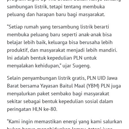
sambungan listrik, tetapi tentang membuka
peluang dan harapan baru bagi masyarakat.
WN
NUSANTARA
“Setiap rumah yang tersambung listrik berarti
membuka peluang baru seperti anak-anak bisa
WN
belajar lebih baik, keluarga bisa berusaha lebih
JOGJA
produktif, dan masyarakat menjadi lebih mandiri.
Ini adalah bentuk kepedulian PLN untuk
WN
JATIM
menyalakan kehidupan,” ujar Sugeng.
Selain penyambungan listrik gratis, PLN UID Jawa
WN
BALI
Barat bersama Yayasan Baitul Maal (YBM) PLN juga
menyalurkan paket sembako bagi masyarakat
WN
sekitar sebagai bentuk kepedulian sosial dalam
KALBAR
peringatan HLN ke-80.
“Kami ingin memastikan energi yang kami salurkan
WN
KALTENG