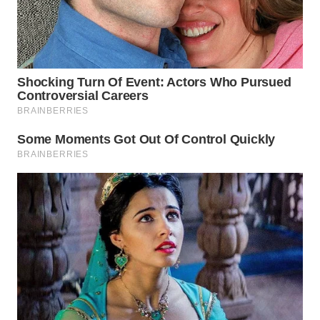
WN
SUMEDANG
WN
CIANJUR
WN
KEPULAUAN
SERIBU
WN
TANGERANG
WN
BINJAI
WN
CIREBON