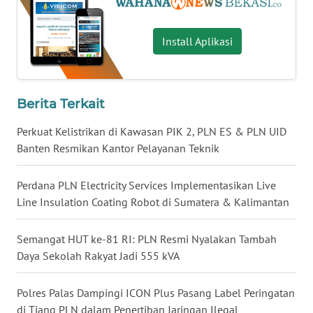
LANGKAT
Install Aplikasi
WN
TAPANULI
SELATAN
Berita Terkait
WN
TANJUNG
Perkuat Kelistrikan di Kawasan PIK 2, PLN ES & PLN UID
LESUNG
Banten Resmikan Kantor Pelayanan Teknik
WN
Perdana PLN Electricity Services Implementasikan Live
KARO
Line Insulation Coating Robot di Sumatera & Kalimantan
WN
Semangat HUT ke-81 RI: PLN Resmi Nyalakan Tambah
SIMALUNGUN
Daya Sekolah Rakyat Jadi 555 kVA
WN
Polres Palas Dampingi ICON Plus Pasang Label Peringatan
LABUHANBATU
di Tiang PLN dalam Penertiban Jaringan Ilegal