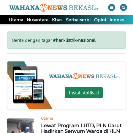
Utama
Nusantara
Khas
Serba-serbi
Opini
Indeks
WAHANA
Tutup
TV
Berita dengan tagar
#hari-listrik-nasional
UTAMA
NUSANTARA
KHAS
Install Aplikasi
SERBA-
SERBI
Utama
Lewat Program LUTD, PLN Garut
OPINI
Hadirkan Senyum Warga di HLN