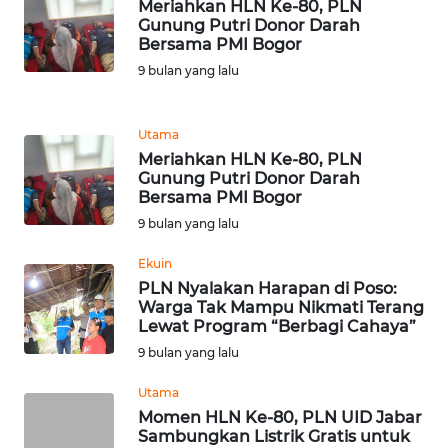
Meriahkan HLN Ke-80, PLN
Gunung Putri Donor Darah
WN
Bersama PMI Bogor
BANTEN
9 bulan yang lalu
WN
Utama
NTT
Meriahkan HLN Ke-80, PLN
Gunung Putri Donor Darah
WN
Bersama PMI Bogor
KEPRI
9 bulan yang lalu
WN
Ekuin
PAPUA
PLN Nyalakan Harapan di Poso:
Warga Tak Mampu Nikmati Terang
Lewat Program “Berbagi Cahaya”
WN
9 bulan yang lalu
PAPUA
BARAT
Utama
Momen HLN Ke-80, PLN UID Jabar
WN
Sambungkan Listrik Gratis untuk