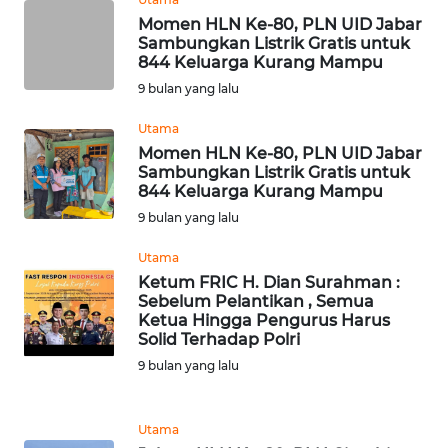
Momen HLN Ke-80, PLN UID Jabar
Sambungkan Listrik Gratis untuk
WN
844 Keluarga Kurang Mampu
NUSANTARA
9 bulan yang lalu
WN
Utama
JOGJA
Momen HLN Ke-80, PLN UID Jabar
Sambungkan Listrik Gratis untuk
844 Keluarga Kurang Mampu
WN
9 bulan yang lalu
JATIM
Utama
WN
Ketum FRIC H. Dian Surahman :
BALI
Sebelum Pelantikan , Semua
Ketua Hingga Pengurus Harus
Solid Terhadap Polri
WN
9 bulan yang lalu
KALBAR
WN
Utama
KALTENG