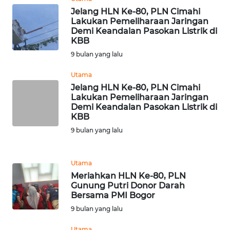
LANGKAT
Jelang HLN Ke-80, PLN Cimahi
Lakukan Pemeliharaan Jaringan
Demi Keandalan Pasokan Listrik di
WN
KBB
TAPANULI
SELATAN
9 bulan yang lalu
Utama
WN
Jelang HLN Ke-80, PLN Cimahi
TANJUNG
Lakukan Pemeliharaan Jaringan
LESUNG
Demi Keandalan Pasokan Listrik di
KBB
WN
9 bulan yang lalu
KARO
Utama
WN
Meriahkan HLN Ke-80, PLN
SIMALUNGUN
Gunung Putri Donor Darah
Bersama PMI Bogor
WN
9 bulan yang lalu
LABUHANBATU
Utama