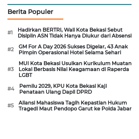
Berita Populer
WN
PRIANGAN
TIMUR
Hadirkan BERTRI, Wali Kota Bekasi Sebut
#1
Disiplin ASN Tidak Hanya Diukur dari Absensi
WN
GM For A Day 2026 Sukses Digelar, 43 Anak
SEMARANG
#2
Pimpin Operasional Hotel Selama Sehari
MUI Kota Bekasi Usulkan Kurikulum Muatan
WN
#3
Lokal Berbasis Nilai Keagamaan di Raperda
SOLO
LGBT
Pemilu 2029, KPU Kota Bekasi Kaji
WN
#4
Penataan Ulang Dapil DPRD
BOROBUDUR
Aliansi Mahasiswa Tagih Kepastian Hukum
#5
Tragedi Maut Pendopo Garut ke Polda Jabar
WN
MADURA
WN