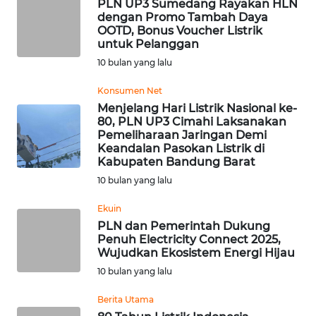
PLN UP3 Sumedang Rayakan HLN
BEKASI
dengan Promo Tambah Daya
OOTD, Bonus Voucher Listrik
untuk Pelanggan
WN
BOGOR
10 bulan yang lalu
Konsumen Net
WN
Menjelang Hari Listrik Nasional ke-
DEPOK
80, PLN UP3 Cimahi Laksanakan
Pemeliharaan Jaringan Demi
Keandalan Pasokan Listrik di
WN
Kabupaten Bandung Barat
TAPANULI
UTARA
10 bulan yang lalu
Ekuin
WN
PLN dan Pemerintah Dukung
SAMOSIR
Penuh Electricity Connect 2025,
Wujudkan Ekosistem Energi Hijau
WN
10 bulan yang lalu
PADANG
LAWAS
Berita Utama