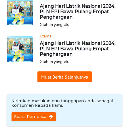
Ajang Hari Listrik Nasional 2024,
PLN EPI Bawa Pulang Empat
WN
Penghargaan
INDRAMAYU
2 tahun yang lalu
WN
Utama
KUNINGAN
Ajang Hari Listrik Nasional 2024,
PLN EPI Bawa Pulang Empat
Penghargaan
WN
MAJALENGKA
2 tahun yang lalu
WN
Muat Berita Selanjutnya
SUBANG
WN
Kirimkan masukan dan tanggapan anda sebagai
SUKABUMI
konsumen kepada kami.
Suara Pembaca
WN
PURWAKARTA