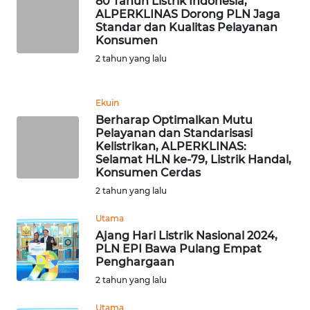
80 Tahun Listrik Indonesia,
ALPERKLINAS Dorong PLN Jaga
WN
Standar dan Kualitas Pelayanan
SUMEDANG
Konsumen
2 tahun yang lalu
WN
CIANJUR
Ekuin
Berharap Optimalkan Mutu
WN
Pelayanan dan Standarisasi
KEPULAUAN
Kelistrikan, ALPERKLINAS:
SERIBU
Selamat HLN ke-79, Listrik Handal,
Konsumen Cerdas
WN
2 tahun yang lalu
TANGERANG
Utama
Ajang Hari Listrik Nasional 2024,
WN
PLN EPI Bawa Pulang Empat
BINJAI
Penghargaan
2 tahun yang lalu
WN
CIREBON
Utama