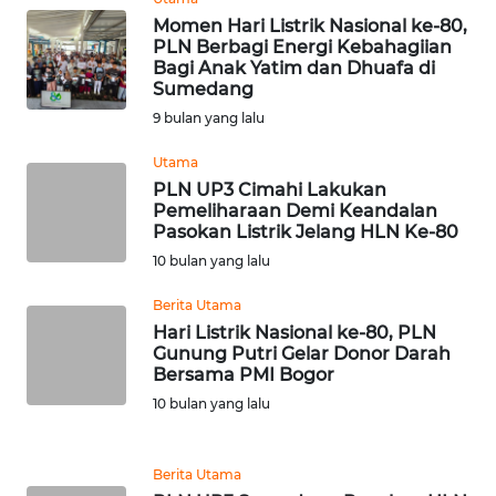
Momen Hari Listrik Nasional ke-80,
WN
PLN Berbagi Energi Kebahagiian
TAPANULI
Bagi Anak Yatim dan Dhuafa di
TENGAH
Sumedang
9 bulan yang lalu
WN DELI
SERDANG
Utama
PLN UP3 Cimahi Lakukan
Pemeliharaan Demi Keandalan
WN
Pasokan Listrik Jelang HLN Ke-80
TEBING
TINGGI
10 bulan yang lalu
Berita Utama
WN
Hari Listrik Nasional ke-80, PLN
PAKPAK
Gunung Putri Gelar Donor Darah
Bersama PMI Bogor
WN
10 bulan yang lalu
KARAWANG
Berita Utama
WN