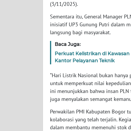
(3/11/2025).
WN
BABEL
Sementara itu, General Manager PL
inisiatif UP3 Gunung Putri dalam 
WN
langsung bagi masyarakat.
SUMBAR
Baca Juga:
WN
Perkuat Kelistrikan di Kawasa
SUMSEL
Kantor Pelayanan Teknik
WN
“Hari Listrik Nasional bukan hany
BENGKULU
untuk memperkuat nilai kepedulian
ini menunjukkan bahwa insan PLN ti
WN
juga menyalakan semangat kemanu
LAMPUNG
Perwakilan PMI Kabupaten Bogor t
WN
kolaborasi yang telah terjalin. Keg
JATENG
dalam membantu memenuhi stok dar