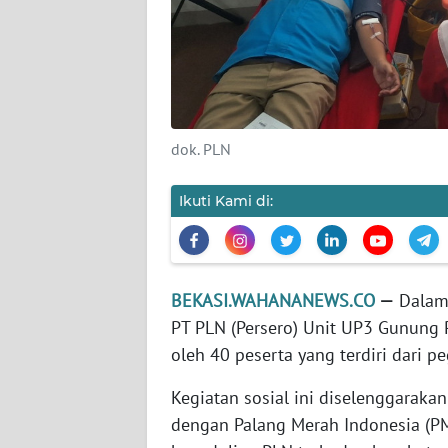
KARIR
DISCLAIMER
Wahana
dok. PLN
News
Regional
Ikuti Kami di:
WN
SUMUT
BEKASI.WAHANANEWS.CO
—
Dalam 
WN
PT PLN (Persero) Unit UP3 Gunung P
JAKARTA
oleh 40 peserta yang terdiri dari pe
WN
Kegiatan sosial ini diselenggaraka
JABAR
dengan Palang Merah Indonesia (PM