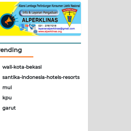
rending
wali-kota-bekasi
santika-indonesia-hotels-resorts
mui
kpu
garut