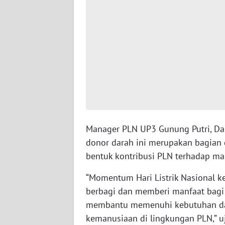
WN
SERAMBI
WN
JAMBI
WN
SULTRA
WN
Manager PLN UP3 Gunung Putri, D
NTB
donor darah ini merupakan bagian 
bentuk kontribusi PLN terhadap ma
WN
SULTENG
“Momentum Hari Listrik Nasional ke
berbagi dan memberi manfaat bagi 
WN
membantu memenuhi kebutuhan da
SULBAR
kemanusiaan di lingkungan PLN,” u