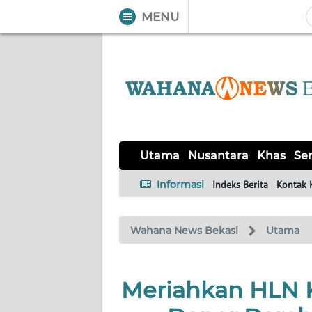
MENU
WAHANA
Tutup
TV
UTAMA
NUSANTARA
Utama
Nusantara
Khas
Ser
KHAS
Informasi
Indeks Berita
Kontak 
SERBA-
Wahana News Bekasi
Utama
SERBI
OPINI
Meriahkan HLN K
Informasi