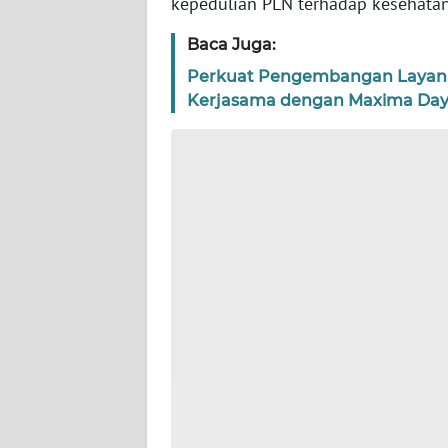
kepedulian PLN terhadap kesehata
WN
BANTEN
Baca Juga:
Perkuat Pengembangan Layanan 
WN
Kerjasama dengan Maxima Day
NTT
WN
KEPRI
WN
PAPUA
WN
PAPUA
BARAT
WN
RIAU