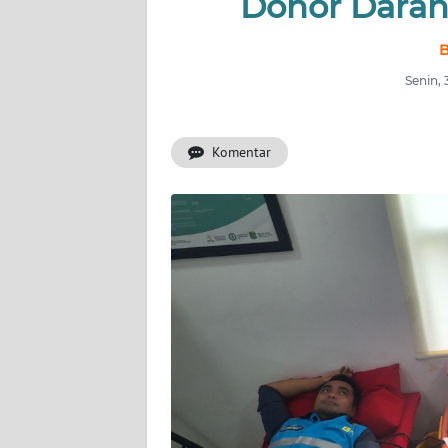
Donor Darah
INDEKS
B
BERITA
Senin,
KONTAK
KAMI
Komentar
INFO
IKLAN
TENTANG
KAMI
PEDOMAN
MEDIA
SIBER
REDAKSI