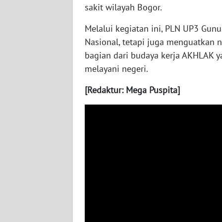
sakit wilayah Bogor.
WN
NUSANTARA
Melalui kegiatan ini, PLN UP3 Gunu
Nasional, tetapi juga menguatkan ni
WN
bagian dari budaya kerja AKHLAK 
JOGJA
melayani negeri.
WN
[Redaktur: Mega Puspita]
JATIM
WN
BALI
WN
KALBAR
WN
KALTENG