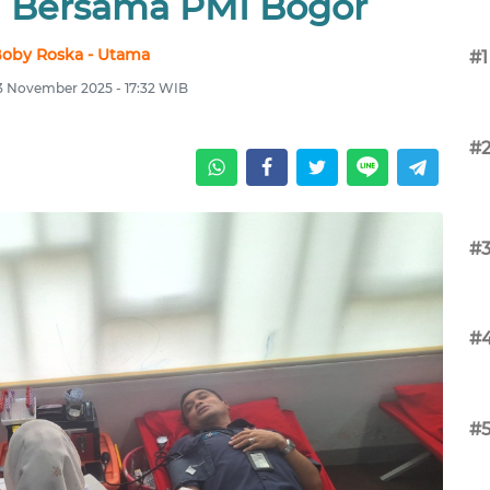
 Bersama PMI Bogor
oby Roska - Utama
#1
 3 November 2025 - 17:32 WIB
#
#
#
#