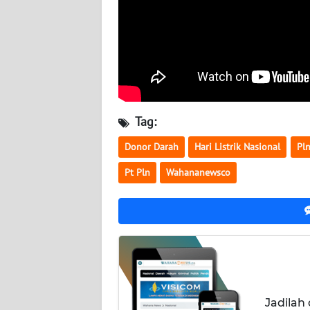
WN
KALTARA
WN
KALSEL
WN
Tag:
KALTIM
Donor Darah
Hari Listrik Nasional
Pln
WN
Pt Pln
Wahananewsco
SULSEL
WN
GORONTALO
WN
SULUT
Jadilah