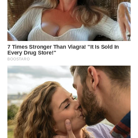
WAHANA
SPORT
WAHANA
UMKM
WAHANA
SELEB
WAHANA
PERSONA
WAHANA
OTOMOTIF
WAHANA
HEALTH