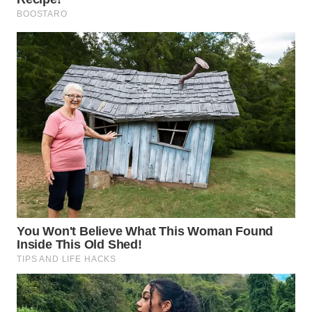
WN
TAPANULI
TENGAH
WN DELI
SERDANG
WN
TEBING
TINGGI
WN
PAKPAK
WN
KARAWANG
WN