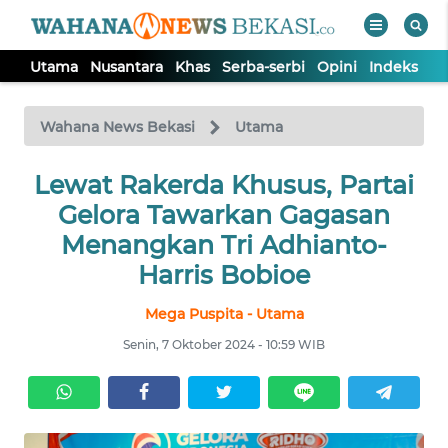
Utama
Nusantara
Khas
Serba-serbi
Opini
Indeks
WAHANA
Tutup
TV
Wahana News Bekasi
Utama
Lewat Rakerda Khusus, Partai
UTAMA
Gelora Tawarkan Gagasan
NUSANTARA
Menangkan Tri Adhianto-
Harris Bobioe
KHAS
Mega Puspita - Utama
Senin, 7 Oktober 2024 - 10:59 WIB
SERBA-
SERBI
OPINI