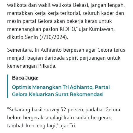
RIAU
walikota dan wakil walikota Bekasi, jangan lengah,
mantabkan kerja-kerja teritorial, seluruh kader dan
WN
mesin partai Gelora akan bekerja keras untuk
SERAMBI
memenangkan paslon RIDHO,” ujar Kurniawan,
dikutip Senin (7/10/2024).
WN
JAMBI
Sementara, Tri Adhianto berpesan agar Gelora terus
menjadi bagian daripada spirit perjuangan untuk
WN
kemenangan Pilkada.
SULTRA
Baca Juga:
WN
Optimis Menangkan Tri Adhianto, Partai
NTB
Gelora Keluarkan Surat Rekomendasi
WN
”Sekarang hasil survey 52 persen, padahal Gelora
SULTENG
belom bergerak, apalagi kalo sudah bergerak,
tambah kenceng lagi,” ujar Tri.
WN