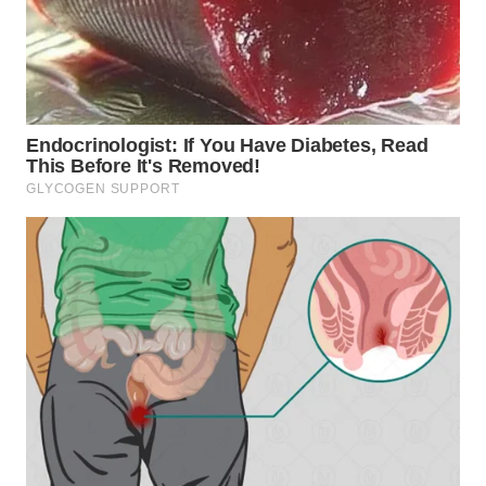
WN
SUMEDANG
WN
CIANJUR
WN
KEPULAUAN
SERIBU
WN
TANGERANG
WN
BINJAI
WN
CIREBON