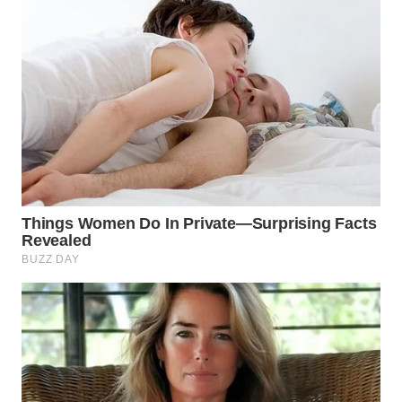
KONSUMEN
WAHANA
LISTRIK
WAHANA
TRAVEL
WAHANA
TV
WAHANANEWS
ID
WAHANANEWS
CO ID
WAHANANEWS
NET