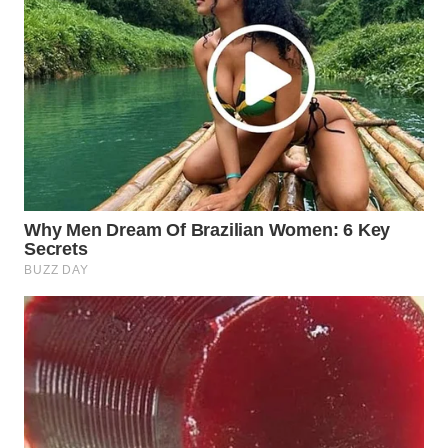
BEKASI
WN
BOGOR
WN
DEPOK
WN
TAPANULI
UTARA
WN
SAMOSIR
WN
PADANG
LAWAS