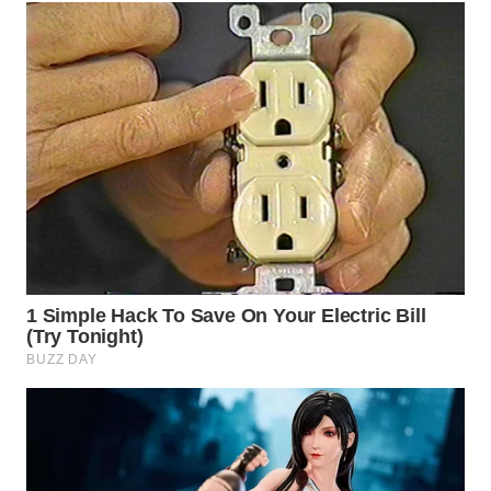
WN
PRIANGAN
TIMUR
WN
SEMARANG
WN
SOLO
WN
BOROBUDUR
WN
MADURA
WN