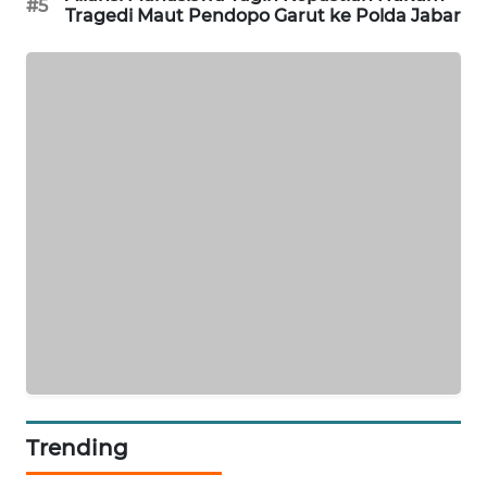
#5
Tragedi Maut Pendopo Garut ke Polda Jabar
KARING
NEWS
JURNAL
MARITIM
HUMBANG
NEWS
GARONGGANG
NEWS
FISUELRI
ID
ENERGI
Trending
NEWS