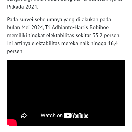
Pilkada 2024.
WN
Pada survei sebelumnya yang dilakukan pada
NUSANTARA
bulan Mei 2024, Tri Adhianto-Harris Bobihoe
memiliki tingkat elektabilitas sekitar 35,2 persen.
WN
Ini artinya elektabilitas mereka naik hingga 16,4
JOGJA
persen.
WN
JATIM
WN
BALI
WN
KALBAR
WN
KALTENG