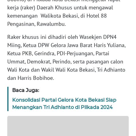
REDAKSI
kerja (raker) Daerah Khusus untuk mengawal
kemenangan Walikota Bekasi, di Hotel 88
KARIR
Pengasinan, Rawalumbu.
Raker khusus ini dihadiri oleh Wasekjen DPN4
DISCLAIMER
Miing, Ketua DPW Gelora Jawa Barat Haris Yuliana,
Ketua PKB, Gerindra, PDI-Perjuangan, Partai
Wahana
News
Ummat, Demokrat, Perindo, serta pasangan calon
Regional
Wali Kota dan Wakil Wali Kota Bekasi, Tri Adhianto
dan Harris Bobihoe.
WN
SUMUT
Baca Juga:
Konsolidasi Partai Gelora Kota Bekasi Siap
WN
Menangkan Tri Adhianto di Pilkada 2024
JAKARTA
WN
JABAR