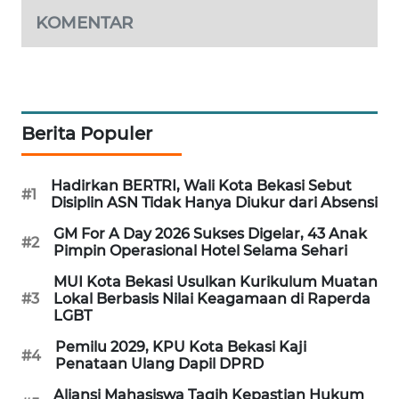
NEWS
KOMENTAR
SIBARAGAS
NEWS
METRO
Berita Populer
SIANTAR
NEWS
Hadirkan BERTRI, Wali Kota Bekasi Sebut
#1
METRO
Disiplin ASN Tidak Hanya Diukur dari Absensi
MEDAN
GM For A Day 2026 Sukses Digelar, 43 Anak
NEWS
#2
Pimpin Operasional Hotel Selama Sehari
MUI Kota Bekasi Usulkan Kurikulum Muatan
METRO
#3
Lokal Berbasis Nilai Keagamaan di Raperda
JAKARTA
LGBT
NEWS
Pemilu 2029, KPU Kota Bekasi Kaji
#4
Penataan Ulang Dapil DPRD
KRT
NEWS
Aliansi Mahasiswa Tagih Kepastian Hukum