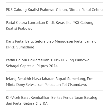
PKS Gabung Koalisi Prabowo-Gibran, Ditolak Partai Gelora
WN
MALUKU
Partai Gelora Lancarkan Kritik Keras jika PKS Gabung
Koalisi Prabowo
WN
MALUT
Kans Partai Baru, Gelora Siap Menggeser Partai Lama di
WN
DPRD Sumedang
DAIRI
Partai Gelora Deklarasikan 100% Dukung Prabowo
WN
Sebagai Capres di Pilpres 2024
DANAU
TOBA
Jelang Berakhir Masa Jabatan Bupati Sumedang, Ermi
Minta Dony Selesaikan Persoalan Tol Cisumdawu
WN
NIAS
KIP Aceh Barat Kembalikan Berkas Pendaftaran Bacaleg
dari Partai Gelora & SIRA
WN