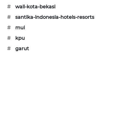
#
wali-kota-bekasi
CILEUNGSI
NEWS
#
santika-indonesia-hotels-resorts
#
mui
BERKAT
#
kpu
NEWS
#
garut
BERAMPU
NEWS
ANUGERAH
NEWS
AKHLAK
ID
PERAPKI
NEWS