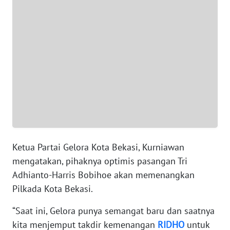
WN
BANTEN
WN
NTT
WN
KEPRI
WN
Ketua Partai Gelora Kota Bekasi, Kurniawan
PAPUA
mengatakan, pihaknya optimis pasangan Tri
WN
Adhianto-Harris Bobihoe akan memenangkan
PAPUA
Pilkada Kota Bekasi.
BARAT
“Saat ini, Gelora punya semangat baru dan saatnya
WN
kita menjemput takdir kemenangan
RIDHO
untuk