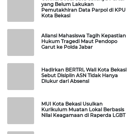
ID
yang Belum Lakukan
Pemutakhiran Data Parpol di KPU
Kota Bekasi
MAWAKA
ID
Aliansi Mahasiswa Tagih Kepastian
MARTABAT
Hukum Tragedi Maut Pendopo
NET
Garut ke Polda Jabar
PLN
WATCH
Hadirkan BERTRI, Wali Kota Bekasi
Sebut Disiplin ASN Tidak Hanya
Diukur dari Absensi
MKLI
LPKKI
MUI Kota Bekasi Usulkan
Kurikulum Muatan Lokal Berbasis
Nilai Keagamaan di Raperda LGBT
LKKI
KOPEKLIN