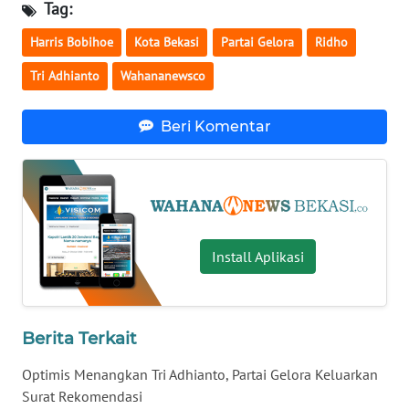
Tag:
Harris Bobihoe
Kota Bekasi
Partai Gelora
Ridho
WN
KALTARA
Tri Adhianto
Wahananewsco
WN
Beri Komentar
KALSEL
WN
KALTIM
WN
Install Aplikasi
SULSEL
WN
GORONTALO
Berita Terkait
Optimis Menangkan Tri Adhianto, Partai Gelora Keluarkan
WN
Surat Rekomendasi
SULUT