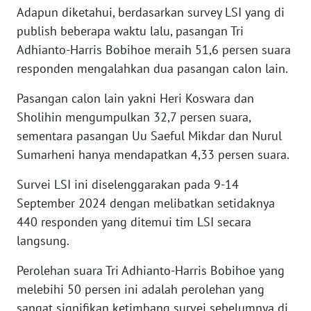
SULBAR
Adapun diketahui, berdasarkan survey LSI yang di
publish beberapa waktu lalu, pasangan Tri
WN
Adhianto-Harris Bobihoe meraih 51,6 persen suara
BABEL
responden mengalahkan dua pasangan calon lain.
WN
Pasangan calon lain yakni Heri Koswara dan
SUMBAR
Sholihin mengumpulkan 32,7 persen suara,
sementara pasangan Uu Saeful Mikdar dan Nurul
WN
Sumarheni hanya mendapatkan 4,33 persen suara.
SUMSEL
Survei LSI ini diselenggarakan pada 9-14
WN
September 2024 dengan melibatkan setidaknya
BENGKULU
440 responden yang ditemui tim LSI secara
langsung.
WN
LAMPUNG
Perolehan suara Tri Adhianto-Harris Bobihoe yang
melebihi 50 persen ini adalah perolehan yang
WN
sangat signifikan ketimbang survei sebelumnya di
JATENG