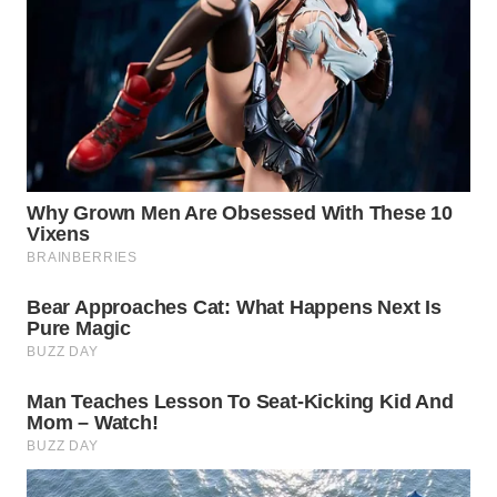
SURABAYA
WN
NATUNA
WN
BINTAN
WN
MANDALIKA
WN
LIKUPANG
WN
LABUANBAJO
WN
BORNEO