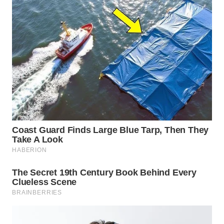
Wahana
Media
Group
WAHANA
NEWS
WAHANA
TANI
WAHANA
ADVOKAT
WAHANA
INFRASTRUKTUR
WAHANA