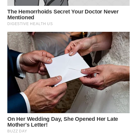
WN
INDRAMAYU
WN
KUNINGAN
WN
MAJALENGKA
WN
SUBANG
WN
SUKABUMI
WN
PURWAKARTA