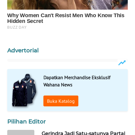
WAHANA
DESA
WISATA
LAPAK
WAHANA
Advertorial
Wahana
Network
Dapatkan Merchandise Eksklusif
Wahana News
KONSUMEN
LISTRIK
Buka Katalog
MASYARAKAT
KELISTRIKAN
Pilihan Editor
WALINKI
Gerindra Jadi Satu-satunya Partai