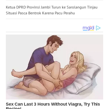
LANGKAT
Ketua DPRD Provinsi Jambi Turun ke Sarolangun Tinjau
Situasi Pasca Bentrok Karena Pacu Perahu
WN
TAPANULI
SELATAN
WN
TANJUNG
LESUNG
WN
KARO
WN
SIMALUNGUN
WN
LABUHANBATU