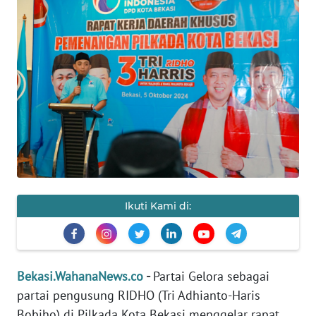
Informasi
INDEKS
BERITA
KONTAK
KAMI
INFO
IKLAN
Ikuti Kami di:
TENTANG
KAMI
PEDOMAN
Bekasi.WahanaNews.co
-
Partai Gelora sebagai
MEDIA
SIBER
partai pengusung RIDHO (Tri Adhianto-Haris
Bobiho) di Pilkada Kota Bekasi menggelar rapat