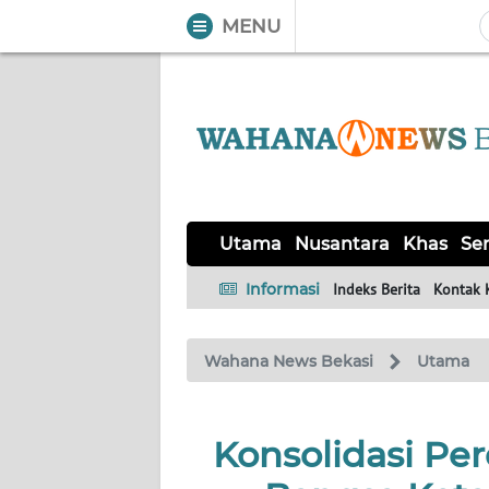
MENU
WAHANA
Tutup
TV
UTAMA
NUSANTARA
Utama
Nusantara
Khas
Ser
KHAS
Informasi
Indeks Berita
Kontak 
SERBA-
Wahana News Bekasi
Utama
SERBI
OPINI
Konsolidasi Pe
Informasi