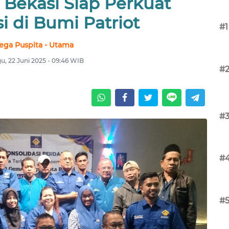
 Bekasi Siap Perkuat
i di Bumi Patriot
#1
ega Puspita - Utama
u, 22 Juni 2025 - 09:46 WIB
#
#
#
#