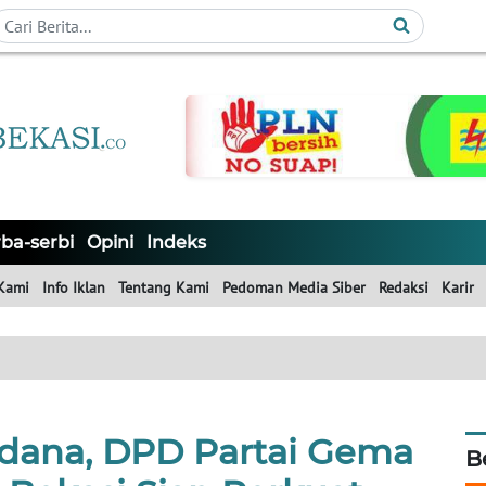
ba-serbi
Opini
Indeks
Kami
Info Iklan
Tentang Kami
Pedoman Media Siber
Redaksi
Karir
rdana, DPD Partai Gema
B