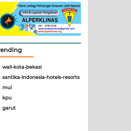
rending
wali-kota-bekasi
santika-indonesia-hotels-resorts
mui
kpu
garut