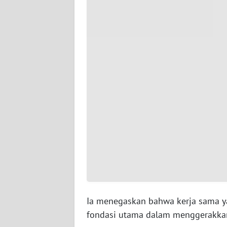
WN
SERAMBI
WN
JAMBI
WN
SULTRA
WN
NTB
WN
SULTENG
Ia menegaskan bahwa kerja sama y
WN
SULBAR
fondasi utama dalam menggerakkan 