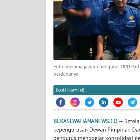
KARIR
DISCLAIMER
Wahana
News
Regional
Foto bersama jajaran pengurus DPD Part
WN
perdananya.
SUMUT
Ikuti Kami di:
WN
JAKARTA
WN
BEKASI.WAHANANEWS.CO
—
Setela
JABAR
kepengurusan Dewan Pimpinan Daer
pengurus menggelar konsolidasi p