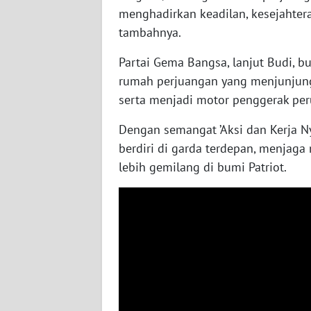
WN
menghadirkan keadilan, kesejahtera
NUSANTARA
tambahnya.
Partai Gema Bangsa, lanjut Budi, b
WN
JOGJA
rumah perjuangan yang menjunjung
serta menjadi motor penggerak per
WN
Dengan semangat ’Aksi dan Kerja Ny
JATIM
berdiri di garda terdepan, menja
lebih gemilang di bumi Patriot.
WN
BALI
WN
KALBAR
WN
KALTENG