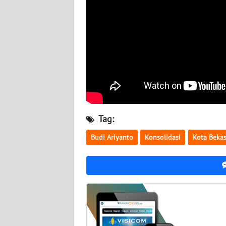
WN
KALTARA
WN
KALSEL
WN
KALTIM
Tag:
WN
SULSEL
Budi Ariyanto
Konsolidasi
Kota Bekas
WN
GORONTALO
WN
SULUT