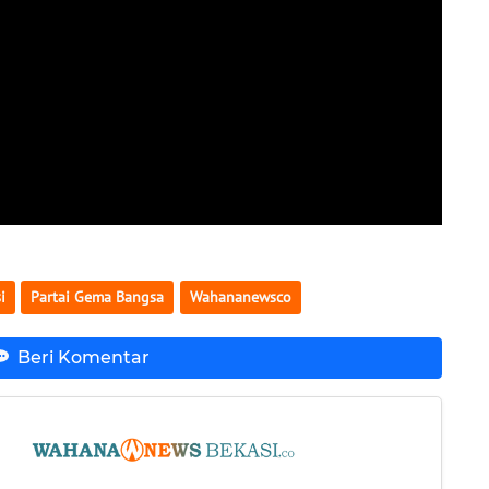
i
Partai Gema Bangsa
Wahananewsco
Beri Komentar