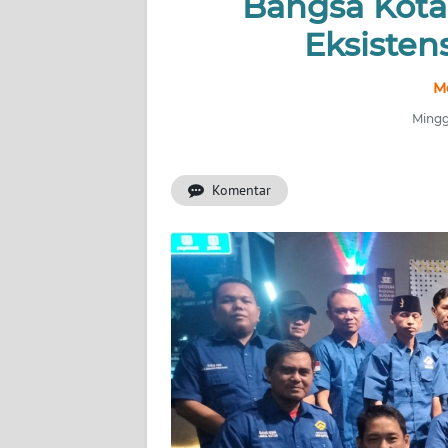
Bangsa Kota
Eksistens
INDEKS
BERITA
M
KONTAK
Mingg
KAMI
Komentar
INFO
IKLAN
TENTANG
KAMI
PEDOMAN
MEDIA
SIBER
REDAKSI