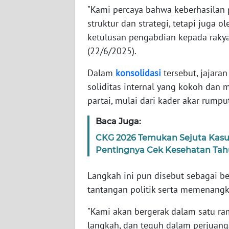
"Kami percaya bahwa keberhasilan p
WN
BABEL
struktur dan strategi, tetapi juga o
ketulusan pengabdian kepada rakya
WN
(22/6/2025).
SUMBAR
Dalam
konsolidasi
tersebut, jajar
soliditas internal yang kokoh dan 
WN
SUMSEL
partai, mulai dari kader akar rump
Baca Juga:
WN
BENGKULU
CKG 2026 Temukan Sejuta Kasu
Pentingnya Cek Kesehatan Ta
WN
LAMPUNG
Langkah ini pun disebut sebagai 
tantangan politik serta memenangk
WN
"Kami akan bergerak dalam satu ra
JATENG
langkah, dan teguh dalam perjuang