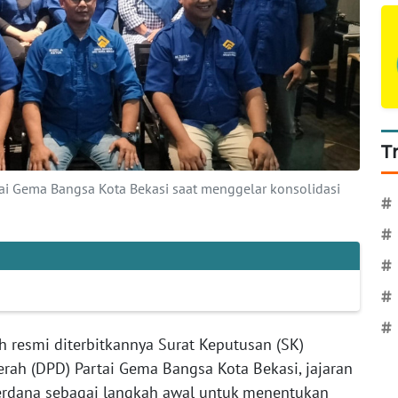
T
ai Gema Bangsa Kota Bekasi saat menggelar konsolidasi
#
#
#
#
#
h resmi diterbitkannya Surat Keputusan (SK)
ah (DPD) Partai Gema Bangsa Kota Bekasi, jajaran
erdana sebagai langkah awal untuk menentukan