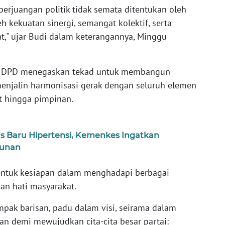
erjuangan politik tidak semata ditentukan oleh
leh kekuatan sinergi, semangat kolektif, serta
t," ujar Budi dalam keterangannya, Minggu
an DPD menegaskan tekad untuk membangun
menjalin harmonisasi gerak dengan seluruh elemen
ut hingga pimpinan.
s Baru Hipertensi, Kemenkes Ingatkan
hunan
bentuk kesiapan dalam menghadapi berbagai
an hati masyarakat.
mpak barisan, padu dalam visi, seirama dalam
an demi mewujudkan cita-cita besar partai: