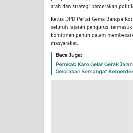
WN
arah dan strategi pergerakan politik
BANTEN
Ketua DPD Partai Gema Bangsa Kot
WN
seluruh jajaran pengurus, termasuk
NTT
komitmen penuh dalam membesarkan
masyarakat.
WN
KEPRI
Baca Juga:
Pemkab Karo Gelar Gerak Jalan
WN
Gelorakan Semangat Kemerde
PAPUA
WN
PAPUA
BARAT
WN
RIAU