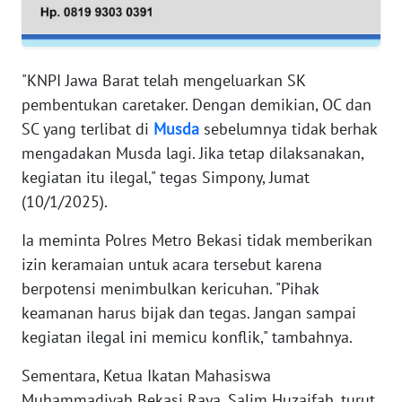
RIAU
WN
SERAMBI
"KNPI Jawa Barat telah mengeluarkan SK
pembentukan caretaker. Dengan demikian, OC dan
WN
SC yang terlibat di
Musda
sebelumnya tidak berhak
JAMBI
mengadakan Musda lagi. Jika tetap dilaksanakan,
kegiatan itu ilegal," tegas Simpony, Jumat
WN
(10/1/2025).
SULTRA
Ia meminta Polres Metro Bekasi tidak memberikan
WN
izin keramaian untuk acara tersebut karena
NTB
berpotensi menimbulkan kericuhan. "Pihak
keamanan harus bijak dan tegas. Jangan sampai
WN
kegiatan ilegal ini memicu konflik," tambahnya.
SULTENG
Sementara, Ketua Ikatan Mahasiswa
WN
Muhammadiyah Bekasi Raya, Salim Huzaifah, turut