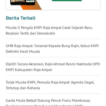
WN
MALUKU
Berita Terkait
Musda II Pengda KNPI Raja Ampat Catat Sejarah Baru,
WN
MALUT
Berjalan Tertib dan Demokratis
WN
GMB Raja Ampat: Selamat Kepada Bung Rajiv, Ketua KNPI
DAIRI
Definitiv Hasil Musda
WN
Dipilih Secara Aklamasi, Rajiv Ahmad Resmi Nakhodai DPD
DANAU
KNPI Kabupaten Raja Ampat
TOBA
Tolak Musda KNPI, Pemuda Raja Ampat: Agenda Ilegal,
WN
Tertutup dan Rahasia
NIAS
Garda Muda Betkaf Dukung Penuh Frans Mambrasar,
WN
Dualisme Jangan Pernah Lagi Menghantui KNPI