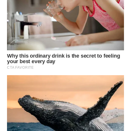
WN
INDRAMAYU
WN
KUNINGAN
WN
MAJALENGKA
WN
SUBANG
WN
SUKABUMI
WN
PURWAKARTA