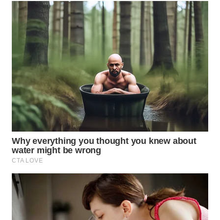
WN
SUMEDANG
WN
CIANJUR
WN
KEPULAUAN
SERIBU
WN
TANGERANG
WN
BINJAI
WN
CIREBON