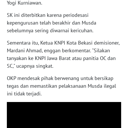
Yogi Kurniawan.
SK ini diterbitkan karena periodesasi
WN
NUSANTARA
kepengurusan telah berakhir dan Musda
sebelumnya sering diwarnai kericuhan.
WN
JOGJA
Sementara itu, Ketua KNPI Kota Bekasi demisioner,
Mardani Ahmad, enggan berkomentar. "Silakan
WN
tanyakan ke KNPI Jawa Barat atau panitia OC dan
JATIM
SC," ucapnya singkat.
OKP mendesak pihak berwenang untuk bersikap
WN
BALI
tegas dan memastikan pelaksanaan Musda ilegal
ini tidak terjadi.
WN
KALBAR
WN
KALTENG