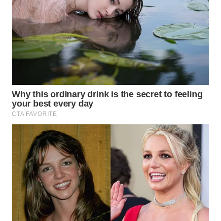
ID
MAWAKA
ID
MARTABAT
NET
PLN
WATCH
MKLI
LPKKI
LKKI
KOPEKLIN