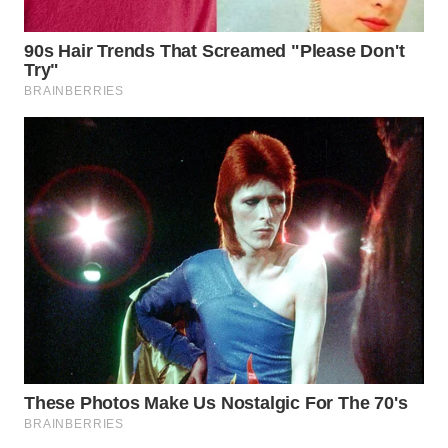
WAHANA
SPORT
WAHANA
UMKM
WAHANA
SELEB
WAHANA
PERSONA
WAHANA
OTOMOTIF
WAHANA
HEALTH