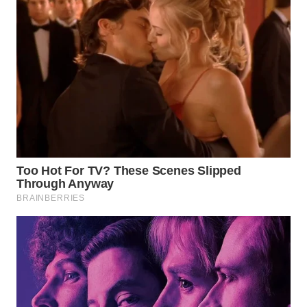
Wahana
Media
Group
WAHANA
NEWS
WAHANA
TANI
WAHANA
ADVOKAT
WAHANA
INFRASTRUKTUR
WAHANA