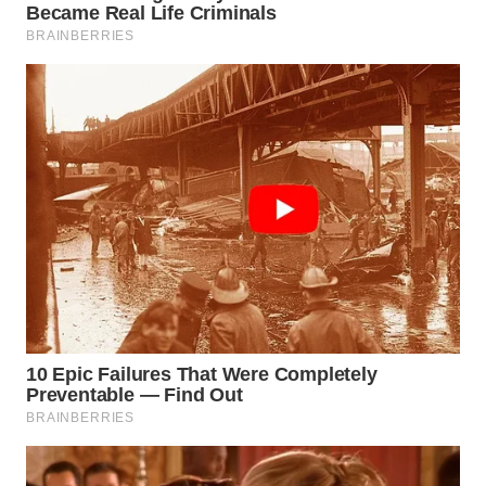
SURABAYA
WN
NATUNA
WN
BINTAN
WN
MANDALIKA
WN
LIKUPANG
WN
LABUANBAJO
WN
BORNEO