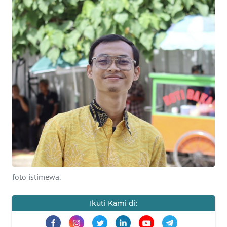
Informasi
INDEKS
BERITA
KONTAK
KAMI
INFO
IKLAN
TENTANG
KAMI
foto istimewa.
PEDOMAN
MEDIA
Ikuti Kami di:
SIBER