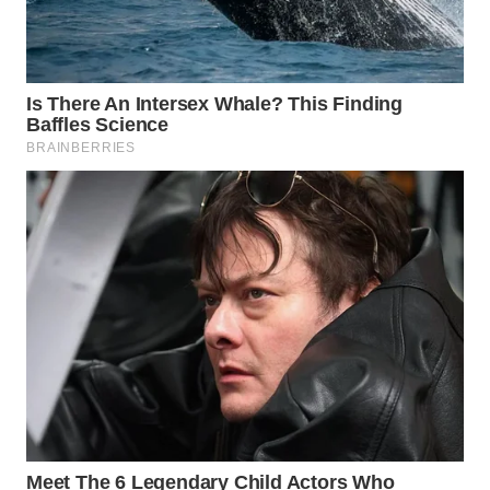
WN
PRIANGAN
TIMUR
WN
SEMARANG
WN
SOLO
WN
BOROBUDUR
WN
MADURA
WN