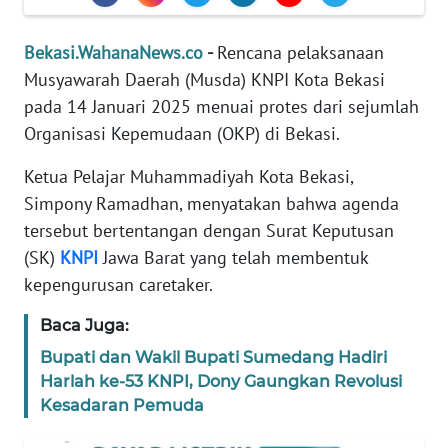
REDAKSI
Bekasi.WahanaNews.co
-
Rencana pelaksanaan
KARIR
Musyawarah Daerah (Musda) KNPI Kota Bekasi
pada 14 Januari 2025 menuai protes dari sejumlah
DISCLAIMER
Organisasi Kepemudaan (OKP) di Bekasi.
Ketua Pelajar Muhammadiyah Kota Bekasi,
Wahana
News
Simpony Ramadhan, menyatakan bahwa agenda
Regional
tersebut bertentangan dengan Surat Keputusan
(SK)
KNPI
Jawa Barat yang telah membentuk
WN
kepengurusan caretaker.
SUMUT
Baca Juga:
WN
Bupati dan Wakil Bupati Sumedang Hadiri
JAKARTA
Harlah ke-53 KNPI, Dony Gaungkan Revolusi
Kesadaran Pemuda
WN
JABAR