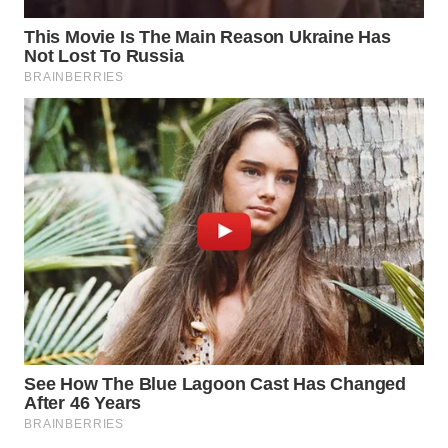
BEKASI
WN
BOGOR
WN
DEPOK
WN
TAPANULI
UTARA
WN
SAMOSIR
WN
PADANG
LAWAS