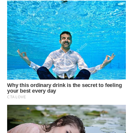
WAHANA
DESA
WISATA
LAPAK
WAHANA
Wahana
Network
KONSUMEN
LISTRIK
MASYARAKAT
KELISTRIKAN
WALINKI