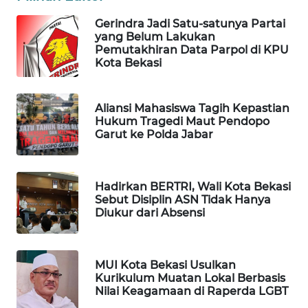
NEWS
Gerindra Jadi Satu-satunya Partai
yang Belum Lakukan
SIBARAGAS
Pemutakhiran Data Parpol di KPU
NEWS
Kota Bekasi
METRO
SIANTAR
Aliansi Mahasiswa Tagih Kepastian
NEWS
Hukum Tragedi Maut Pendopo
Garut ke Polda Jabar
METRO
MEDAN
NEWS
Hadirkan BERTRI, Wali Kota Bekasi
Sebut Disiplin ASN Tidak Hanya
Diukur dari Absensi
METRO
JAKARTA
NEWS
MUI Kota Bekasi Usulkan
Kurikulum Muatan Lokal Berbasis
KRT
Nilai Keagamaan di Raperda LGBT
NEWS