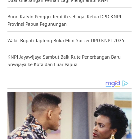
LANGKAT
Bung Kalvin Penggu Terpilih sebagai Ketua DPD KNPI
WN
Provinsi Papua Pegunungan
TAPANULI
SELATAN
Wakil Bupati Tapteng Buka Mini Soccer DPD KNPI 2025
WN
TANJUNG
KNPI Jayawijaya Sambut Baik Rute Penerbangan Baru
LESUNG
Sriwijaya ke Kota dan Luar Papua
WN
KARO
WN
SIMALUNGUN
WN
LABUHANBATU