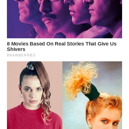
KONSUMEN
WAHANA
LISTRIK
WAHANA
TRAVEL
WAHANA
TV
WAHANANEWS
ID
WAHANANEWS
CO ID
WAHANANEWS
NET