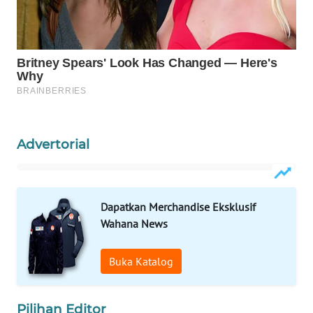
PORTAL
KONSUMEN
FORWAMKI
ALPERKLINAS
Advertorial
FORJASIDA
TAMBANG
Dapatkan Merchandise Eksklusif
NEWS
Wahana News
SITUNGIR
Buka Katalog
NEWS
SIDIKALANG
Pilihan Editor