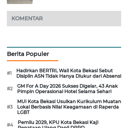
CILEUNGSI
NEWS
KOMENTAR
BERKAT
NEWS
BERAMPU
Berita Populer
NEWS
Hadirkan BERTRI, Wali Kota Bekasi Sebut
ANUGERAH
#1
Disiplin ASN Tidak Hanya Diukur dari Absensi
NEWS
GM For A Day 2026 Sukses Digelar, 43 Anak
#2
Pimpin Operasional Hotel Selama Sehari
AKHLAK
ID
MUI Kota Bekasi Usulkan Kurikulum Muatan
#3
Lokal Berbasis Nilai Keagamaan di Raperda
LGBT
PERAPKI
NEWS
Pemilu 2029, KPU Kota Bekasi Kaji
#4
Penataan Ulang Dapil DPRD