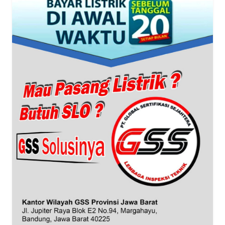
WN
BANTEN
WN
NTT
WN
KEPRI
WN
PAPUA
WN
PAPUA
BARAT
WN