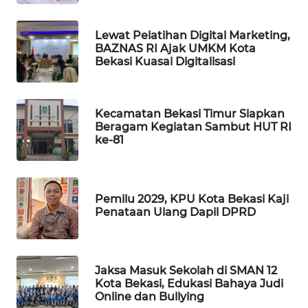
KARING
Lewat Pelatihan Digital Marketing,
NEWS
BAZNAS RI Ajak UMKM Kota
Bekasi Kuasai Digitalisasi
JURNAL
MARITIM
Kecamatan Bekasi Timur Siapkan
Beragam Kegiatan Sambut HUT RI
HUMBANG
ke-81
NEWS
GARONGGANG
NEWS
Pemilu 2029, KPU Kota Bekasi Kaji
Penataan Ulang Dapil DPRD
FISUELRI
ID
Jaksa Masuk Sekolah di SMAN 12
ENERGI
Kota Bekasi, Edukasi Bahaya Judi
NEWS
Online dan Bullying