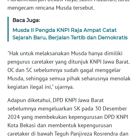
SULBAR
mengecam rencana Musda tersebut.
WN
Baca Juga:
BABEL
Musda II Pengda KNPI Raja Ampat Catat
Sejarah Baru, Berjalan Tertib dan Demokratis
WN
SUMBAR
"Hak untuk melaksanakan Musda hanya dimiliki
pengurus caretaker yang ditunjuk KNPI Jawa Barat.
WN
OC dan SC sebelumnya sudah gagal menggelar
SUMSEL
Musda, sehingga semua pihak seharusnya menolak
kegiatan ilegal ini," ujarnya.
WN
BENGKULU
Adapun diketahui, DPD KNPI Jawa Barat
sebelumnya mengeluarkan SK pada 30 Desember
WN
LAMPUNG
2024 yang membekukan kepengurusan DPD KNPI
Kota Bekasi dan membentuk kepengurusan
WN
caretaker di bawah Teguh Panjireza Rosrendra dan
JATENG