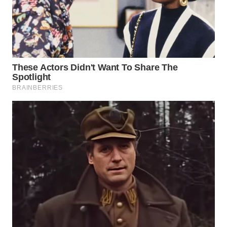
WN
TAPANULI
TENGAH
WN DELI
SERDANG
WN
TEBING
TINGGI
WN
PAKPAK
WN
KARAWANG
WN