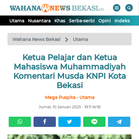
Utama
Nusantara
Khas
Serba-serbi
Opini
Indeks
WAHANA
Tutup
TV
Wahana News Bekasi
Utama
Ketua Pelajar dan Ketua
UTAMA
Mahasiswa Muhammadiyah
NUSANTARA
Komentari Musda KNPI Kota
Bekasi
KHAS
Mega Puspita - Utama
Jumat, 10 Januari 2025 - 19:11 WIB
SERBA-
SERBI
OPINI