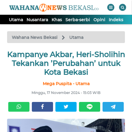
Utama
Nusantara
Khas
Serba-serbi
Opini
Indeks
WAHANA
Tutup
TV
Wahana News Bekasi
Utama
Kampanye Akbar, Heri-Sholihin
UTAMA
Tekankan ’Perubahan’ untuk
NUSANTARA
Kota Bekasi
Mega Puspita - Utama
KHAS
Minggu, 17 November 2024 - 15:03 WIB
SERBA-
SERBI
OPINI