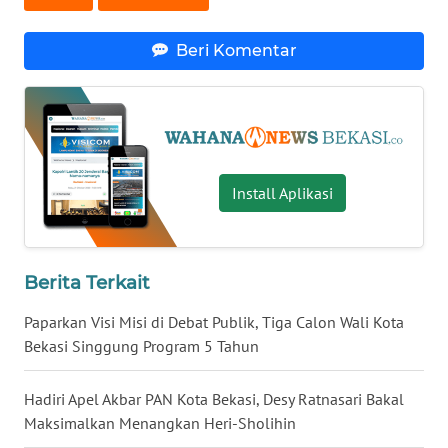
WN
Beri Komentar
MALUKU
WN
MALUT
WN
Install Aplikasi
DAIRI
WN
Berita Terkait
DANAU
TOBA
Paparkan Visi Misi di Debat Publik, Tiga Calon Wali Kota
Bekasi Singgung Program 5 Tahun
WN
NIAS
Hadiri Apel Akbar PAN Kota Bekasi, Desy Ratnasari Bakal
Maksimalkan Menangkan Heri-Sholihin
WN