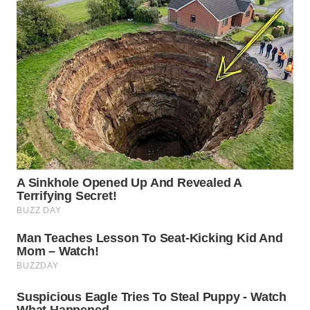
WN
INDRAMAYU
WN
KUNINGAN
WN
MAJALENGKA
WN
SUBANG
WN
SUKABUMI
WN
PURWAKARTA