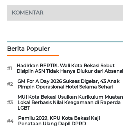
KOMENTAR
PORTAL
KONSUMEN
FORWAMKI
Berita Populer
ALPERKLINAS
FORJASIDA
Hadirkan BERTRI, Wali Kota Bekasi Sebut
#1
Disiplin ASN Tidak Hanya Diukur dari Absensi
TAMBANG
GM For A Day 2026 Sukses Digelar, 43 Anak
#2
Pimpin Operasional Hotel Selama Sehari
NEWS
MUI Kota Bekasi Usulkan Kurikulum Muatan
SITUNGIR
#3
Lokal Berbasis Nilai Keagamaan di Raperda
LGBT
NEWS
Pemilu 2029, KPU Kota Bekasi Kaji
#4
Penataan Ulang Dapil DPRD
SIDIKALANG