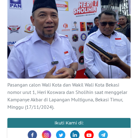
Informasi
INDEKS
BERITA
KONTAK
KAMI
INFO
IKLAN
Pasangan calon Wali Kota dan Wakil Wali Kota Bekasi
nomor urut 1, Heri Koswara dan Sholihin saat menggelar
TENTANG
KAMI
Kampanye Akbar di Lapangan Multiguna, Bekasi Timur,
Minggu (17/11/2024).
PEDOMAN
MEDIA
Ikuti Kami di:
SIBER