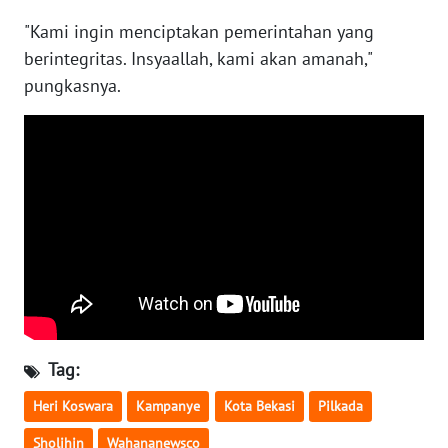
"Kami ingin menciptakan pemerintahan yang
WN
berintegritas. Insyaallah, kami akan amanah,"
KALTARA
pungkasnya.
WN
KALSEL
WN
KALTIM
WN
SULSEL
WN
GORONTALO
Tag:
Heri Koswara
Kampanye
Kota Bekasi
Pilkada
WN
SULUT
Sholihin
Wahananewsco