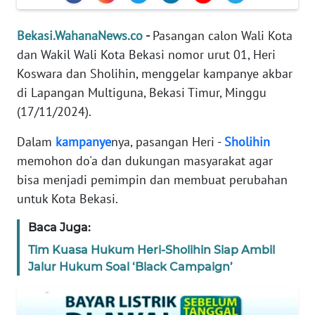
REDAKSI
Bekasi.WahanaNews.co
-
Pasangan calon Wali Kota
KARIR
dan Wakil Wali Kota Bekasi nomor urut 01, Heri
Koswara dan Sholihin, menggelar kampanye akbar
DISCLAIMER
di Lapangan Multiguna, Bekasi Timur, Minggu
(17/11/2024).
Wahana
News
Dalam
kampanye
nya, pasangan Heri -
Sholihin
Regional
memohon do'a dan dukungan masyarakat agar
bisa menjadi pemimpin dan membuat perubahan
WN
untuk Kota Bekasi.
SUMUT
Baca Juga:
WN
Tim Kuasa Hukum Heri-Sholihin Siap Ambil
JAKARTA
Jalur Hukum Soal ‘Black Campaign’
WN
JABAR