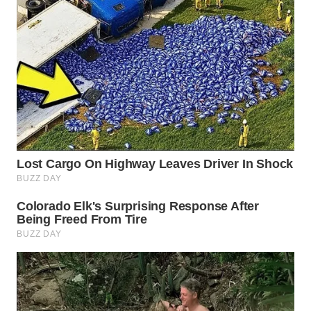
SURABAYA
WN
NATUNA
WN
BINTAN
WN
MANDALIKA
WN
LIKUPANG
WN
LABUANBAJO
WN
BORNEO