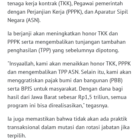
tenaga kerja kontrak (TKK), Pegawai pemerintah
dengan Perjanjian Kerja (PPPK), dan Aparatur Sipil
WN
Negara (ASN).
NUSANTARA
Ia berjanji akan meningkatkan honor TKK dan
WN
PPPK serta mengembalikan tunjangan tambahan
JOGJA
penghasilan (TPP) yang sebelumnya dipotong.
WN
"Insyaallah, kami akan menaikkan honor TKK, PPPK
JATIM
dan mengembalikan TPP ASN. Selain itu, kami akan
menggratiskan pajak bumi dan bangunan (PBB)
WN
serta BPJS untuk masyarakat. Dengan dana bagi
BALI
hasil dari Jawa Barat sebesar Rp1,5 triliun, semua
program ini bisa direalisasikan," tegasnya.
WN
KALBAR
Ia juga memastikan bahwa tidak akan ada praktik
transaksional dalam mutasi dan rotasi jabatan jika
WN
terpilih.
KALTENG