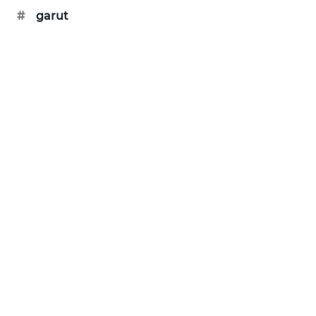
#
garut
KARING
NEWS
JURNAL
MARITIM
HUMBANG
NEWS
GARONGGANG
NEWS
FISUELRI
ID
ENERGI
NEWS