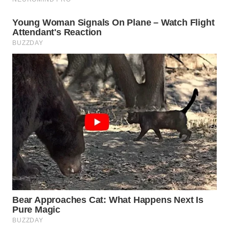
BEKASI
WN
BOGOR
WN
DEPOK
WN
TAPANULI
UTARA
WN
SAMOSIR
WN
PADANG
LAWAS