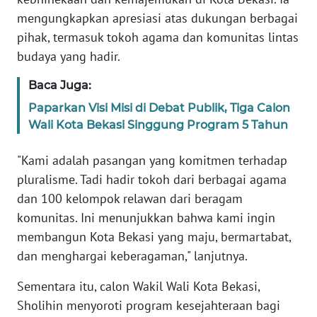
SULBAR
mengungkapkan apresiasi atas dukungan berbagai
pihak, termasuk tokoh agama dan komunitas lintas
WN
BABEL
budaya yang hadir.
Baca Juga:
WN
SUMBAR
Paparkan Visi Misi di Debat Publik, Tiga Calon
Wali Kota Bekasi Singgung Program 5 Tahun
WN
SUMSEL
"Kami adalah pasangan yang komitmen terhadap
pluralisme. Tadi hadir tokoh dari berbagai agama
WN
dan 100 kelompok relawan dari beragam
BENGKULU
komunitas. Ini menunjukkan bahwa kami ingin
membangun Kota Bekasi yang maju, bermartabat,
WN
dan menghargai keberagaman," lanjutnya.
LAMPUNG
Sementara itu, calon Wakil Wali Kota Bekasi,
WN
Sholihin menyoroti program kesejahteraan bagi
JATENG