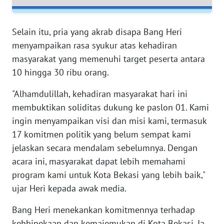
RIAU
WN
Selain itu, pria yang akrab disapa Bang Heri
SERAMBI
menyampaikan rasa syukur atas kehadiran
masyarakat yang memenuhi target peserta antara
WN
10 hingga 30 ribu orang.
JAMBI
"Alhamdulillah, kehadiran masyarakat hari ini
WN
membuktikan soliditas dukung ke paslon 01. Kami
SULTRA
ingin menyampaikan visi dan misi kami, termasuk
17 komitmen politik yang belum sempat kami
WN
jelaskan secara mendalam sebelumnya. Dengan
NTB
acara ini, masyarakat dapat lebih memahami
program kami untuk Kota Bekasi yang lebih baik,"
WN
ujar Heri kepada awak media.
SULTENG
Bang Heri menekankan komitmennya terhadap
WN
kebhinekaan dan kemajemukan di Kota Bekasi. Ia