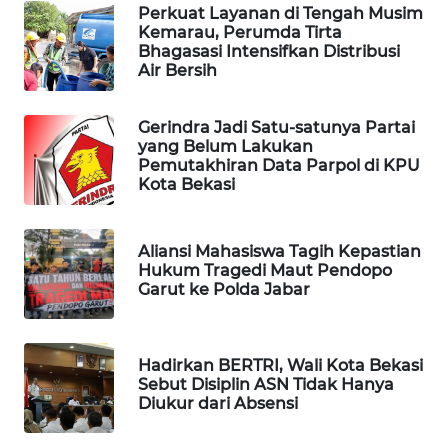
Perkuat Layanan di Tengah Musim
Kemarau, Perumda Tirta
WAHANA
Bhagasasi Intensifkan Distribusi
DESA
Air Bersih
WISATA
Gerindra Jadi Satu-satunya Partai
LAPAK
yang Belum Lakukan
WAHANA
Pemutakhiran Data Parpol di KPU
Kota Bekasi
Wahana
Network
Aliansi Mahasiswa Tagih Kepastian
Hukum Tragedi Maut Pendopo
KONSUMEN
Garut ke Polda Jabar
LISTRIK
MASYARAKAT
Hadirkan BERTRI, Wali Kota Bekasi
KELISTRIKAN
Sebut Disiplin ASN Tidak Hanya
Diukur dari Absensi
WALINKI