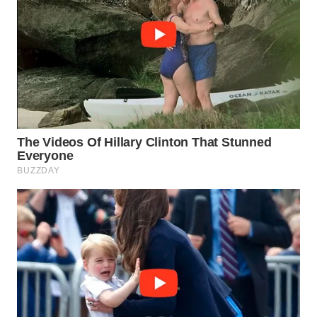
Wahana
Media
Group
WAHANA
NEWS
WAHANA
TANI
WAHANA
ADVOKAT
WAHANA
INFRASTRUKTUR
WAHANA