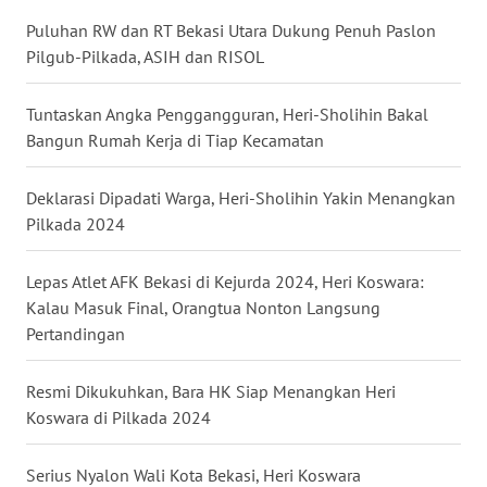
LANGKAT
Puluhan RW dan RT Bekasi Utara Dukung Penuh Paslon
Pilgub-Pilkada, ASIH dan RISOL
WN
TAPANULI
SELATAN
Tuntaskan Angka Penggangguran, Heri-Sholihin Bakal
Bangun Rumah Kerja di Tiap Kecamatan
WN
TANJUNG
Deklarasi Dipadati Warga, Heri-Sholihin Yakin Menangkan
LESUNG
Pilkada 2024
WN
Lepas Atlet AFK Bekasi di Kejurda 2024, Heri Koswara:
KARO
Kalau Masuk Final, Orangtua Nonton Langsung
Pertandingan
WN
SIMALUNGUN
Resmi Dikukuhkan, Bara HK Siap Menangkan Heri
Koswara di Pilkada 2024
WN
LABUHANBATU
Serius Nyalon Wali Kota Bekasi, Heri Koswara