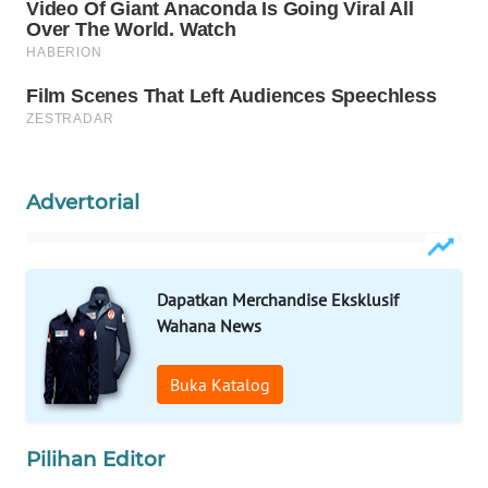
WAHANA
SPORT
WAHANA
UMKM
Advertorial
WAHANA
SELEB
WAHANA
Dapatkan Merchandise Eksklusif
PERSONA
Wahana News
WAHANA
Buka Katalog
OTOMOTIF
Pilihan Editor
WAHANA
HEALTH