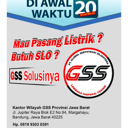
WN
BANTEN
WN
NTT
WN
KEPRI
WN
PAPUA
WN
PAPUA
BARAT
WN