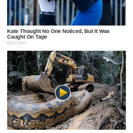
KONSUMEN
WAHANA
LISTRIK
WAHANA
TRAVEL
WAHANA
TV
WAHANANEWS
ID
WAHANANEWS
CO ID
WAHANANEWS
NET