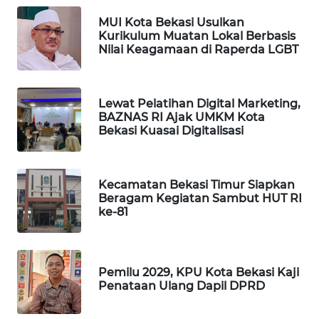
ID
MUI Kota Bekasi Usulkan
Kurikulum Muatan Lokal Berbasis
MAWAKA
Nilai Keagamaan di Raperda LGBT
ID
MARTABAT
Lewat Pelatihan Digital Marketing,
NET
BAZNAS RI Ajak UMKM Kota
Bekasi Kuasai Digitalisasi
PLN
WATCH
Kecamatan Bekasi Timur Siapkan
Beragam Kegiatan Sambut HUT RI
MKLI
ke-81
LPKKI
Pemilu 2029, KPU Kota Bekasi Kaji
LKKI
Penataan Ulang Dapil DPRD
KOPEKLIN