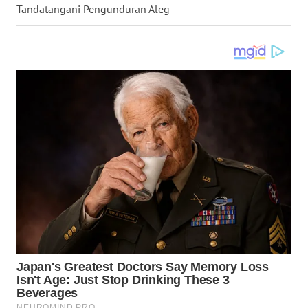
Tandatangani Pengunduran Aleg
WN
TAPANULI
TENGAH
WN DELI
SERDANG
WN
TEBING
TINGGI
WN
PAKPAK
WN
KARAWANG
WN