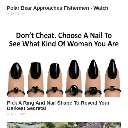
WN
SUMEDANG
WN
CIANJUR
WN
KEPULAUAN
SERIBU
WN
TANGERANG
WN
BINJAI
WN
CIREBON