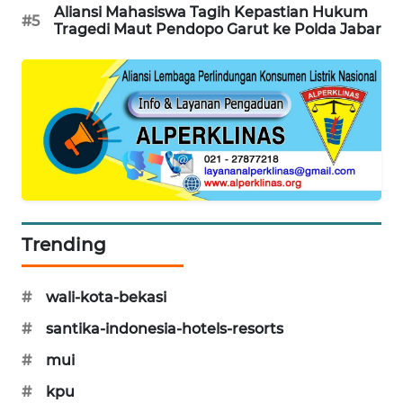
NEWS
Aliansi Mahasiswa Tagih Kepastian Hukum
#5
Tragedi Maut Pendopo Garut ke Polda Jabar
SIBARAGAS
NEWS
METRO
SIANTAR
NEWS
METRO
MEDAN
NEWS
Trending
METRO
#
wali-kota-bekasi
JAKARTA
NEWS
#
santika-indonesia-hotels-resorts
#
mui
KRT
NEWS
#
kpu