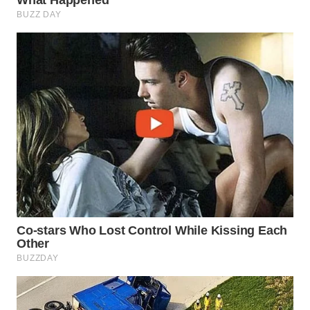
WN
PRIANGAN
TIMUR
WN
SEMARANG
WN
SOLO
WN
BOROBUDUR
WN
MADURA
WN