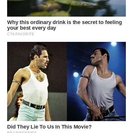
KONSUMEN
WAHANA
LISTRIK
WAHANA
TRAVEL
WAHANA
TV
WAHANANEWS
ID
WAHANANEWS
CO ID
WAHANANEWS
NET