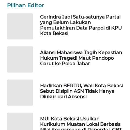
Pilihan Editor
PORTAL
Gerindra Jadi Satu-satunya Partai
KONSUMEN
yang Belum Lakukan
Pemutakhiran Data Parpol di KPU
Kota Bekasi
FORWAMKI
ALPERKLINAS
Aliansi Mahasiswa Tagih Kepastian
Hukum Tragedi Maut Pendopo
Garut ke Polda Jabar
FORJASIDA
TAMBANG
Hadirkan BERTRI, Wali Kota Bekasi
NEWS
Sebut Disiplin ASN Tidak Hanya
Diukur dari Absensi
SITUNGIR
NEWS
MUI Kota Bekasi Usulkan
SIDIKALANG
Kurikulum Muatan Lokal Berbasis
Nilai Keagamaan di Raperda LGBT