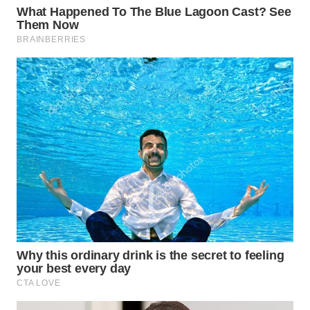
WN
PRIANGAN
TIMUR
WN
SEMARANG
WN
SOLO
WN
BOROBUDUR
WN
MADURA
WN