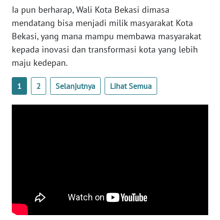
Ia pun berharap, Wali Kota Bekasi dimasa
mendatang bisa menjadi milik masyarakat Kota
WN
Bekasi, yang mana mampu membawa masyarakat
NUSANTARA
kepada inovasi dan transformasi kota yang lebih
WN
maju kedepan.
JOGJA
1
2
Selanjutnya
Lihat Semua
WN
JATIM
WN
BALI
WN
KALBAR
WN
KALTENG