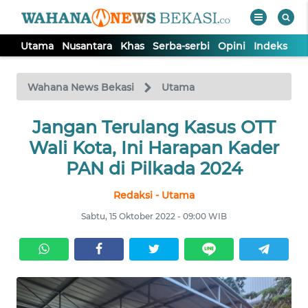
Utama
Nusantara
Khas
Serba-serbi
Opini
Indeks
WAHANA
Tutup
TV
Wahana News Bekasi
Utama
Jangan Terulang Kasus OTT
UTAMA
Wali Kota, Ini Harapan Kader
NUSANTARA
PAN di Pilkada 2024
Redaksi - Utama
KHAS
Sabtu, 15 Oktober 2022 - 09:00 WIB
SERBA-
SERBI
OPINI