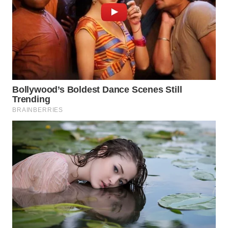
Wahana
Media
Group
WAHANA
NEWS
WAHANA
TANI
WAHANA
ADVOKAT
WAHANA
INFRASTRUKTUR
WAHANA