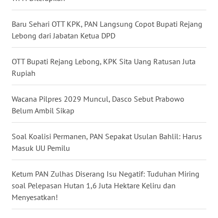
WN
Baru Sehari OTT KPK, PAN Langsung Copot Bupati Rejang
MALUKU
Lebong dari Jabatan Ketua DPD
WN
OTT Bupati Rejang Lebong, KPK Sita Uang Ratusan Juta
MALUT
Rupiah
WN
Wacana Pilpres 2029 Muncul, Dasco Sebut Prabowo
DAIRI
Belum Ambil Sikap
WN
Soal Koalisi Permanen, PAN Sepakat Usulan Bahlil: Harus
DANAU
Masuk UU Pemilu
TOBA
Ketum PAN Zulhas Diserang Isu Negatif: Tuduhan Miring
WN
soal Pelepasan Hutan 1,6 Juta Hektare Keliru dan
NIAS
Menyesatkan!
WN