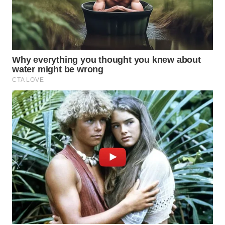
WN
INDRAMAYU
WN
KUNINGAN
WN
MAJALENGKA
WN
SUBANG
WN
SUKABUMI
WN
PURWAKARTA