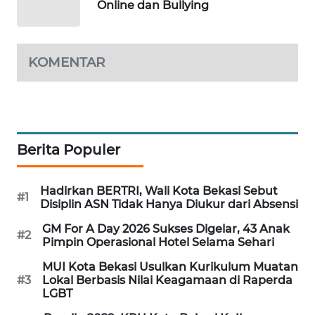
Online dan Bullying
KARING
NEWS
KOMENTAR
JURNAL
MARITIM
HUMBANG
NEWS
Berita Populer
GARONGGANG
Hadirkan BERTRI, Wali Kota Bekasi Sebut
#1
NEWS
Disiplin ASN Tidak Hanya Diukur dari Absensi
GM For A Day 2026 Sukses Digelar, 43 Anak
FISUELRI
#2
Pimpin Operasional Hotel Selama Sehari
ID
MUI Kota Bekasi Usulkan Kurikulum Muatan
#3
Lokal Berbasis Nilai Keagamaan di Raperda
ENERGI
LGBT
NEWS