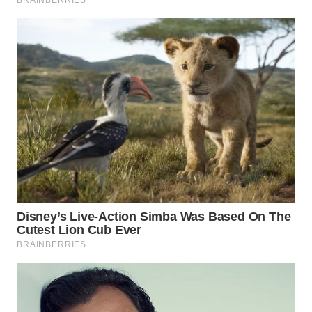
WAHANA
SPORT
WAHANA
UMKM
WAHANA
SELEB
WAHANA
PERSONA
WAHANA
OTOMOTIF
WAHANA
HEALTH