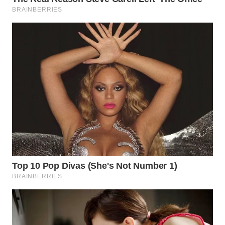
BEKASI
WN
BOGOR
WN
DEPOK
WN
TAPANULI
UTARA
WN
SAMOSIR
WN
PADANG
LAWAS