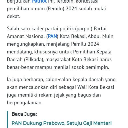
berjulukan
Patriot
ini. Terlebih, kontestasi
RIAU
pemilihan umum (Pemilu) 2024 sudah mulai
dekat.
WN
SERAMBI
Salah satu kader partai politik (parpol) Partai
Amanat Nasional (
PAN
) Kota Bekasi, Abdul Muin
WN
mengungkapkan, menjelang Pemilu 2024
JAMBI
mendatang, khususnya untuk Pemilihan Kepala
Daerah (Pilkada), masyarakat Kota Bekasi harus
WN
SULTRA
benar-benar mampu menilai sosok pemimpin.
Ia juga berharap, calon-calon kepala daerah yang
WN
NTB
akan mencalonkan diri sebagai Wali Kota Bekasi
juga memiliki rekam jejak yang bagus dan
WN
berpengalaman.
SULTENG
Baca Juga:
WN
PAN Dukung Prabowo, Setuju Gaji Menteri