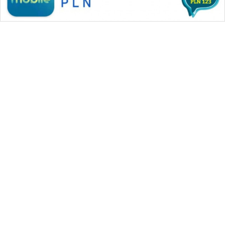
WAHANA MEDIA GROUP
|
|
|
WAHANA NEWS co
WAHANA TANI
WAHANA ADVOKAT
|
|
WAHANA INFRASTRUKTUR
WAHANA KONSUMEN
|
|
|
WAHANA LISTRIK
WAHANA TRAVEL
WAHANA TV
|
|
|
WAHANANEWS id
WAHANANEWS CO ID
WAHANANEWS NET
|
|
|
WAHANA SPORT ID
Wahana UMKM
Wahana Seleb
|
|
|
Wahana Persona
Wahana Otomotif
Wahana Health
|