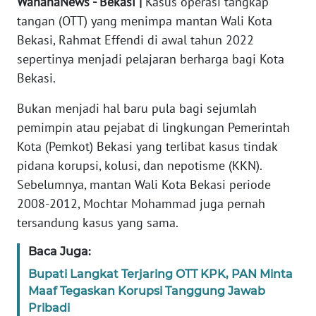
WahanaNews - Bekasi |
Kasus operasi tangkap
REDAKSI
tangan (OTT) yang menimpa mantan Wali Kota
Bekasi, Rahmat Effendi di awal tahun 2022
KARIR
sepertinya menjadi pelajaran berharga bagi Kota
Bekasi.
DISCLAIMER
Bukan menjadi hal baru pula bagi sejumlah
Wahana
pemimpin atau pejabat di lingkungan Pemerintah
News
Kota (Pemkot) Bekasi yang terlibat kasus tindak
Regional
pidana korupsi, kolusi, dan nepotisme (KKN).
Sebelumnya, mantan Wali Kota Bekasi periode
WN
2008-2012, Mochtar Mohammad juga pernah
SUMUT
tersandung kasus yang sama.
WN
Baca Juga:
JAKARTA
Bupati Langkat Terjaring OTT KPK, PAN Minta
Maaf Tegaskan Korupsi Tanggung Jawab
WN
Pribadi
JABAR