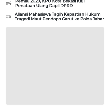
Pemilu 2029, KPU Kota Bekasi Kaji
#4
Penataan Ulang Dapil DPRD
CILEUNGSI
NEWS
Aliansi Mahasiswa Tagih Kepastian Hukum
#5
Tragedi Maut Pendopo Garut ke Polda Jabar
BERKAT
NEWS
BERAMPU
NEWS
ANUGERAH
NEWS
AKHLAK
ID
PERAPKI
NEWS