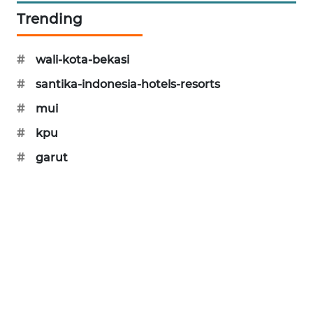
Trending
SONYA
ASA
NEWS
#
wali-kota-bekasi
#
santika-indonesia-hotels-resorts
#
mui
#
kpu
#
garut