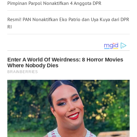
LANGKAT
Pimpinan Parpol Nonaktifkan 4 Anggota DPR
WN
Resmi! PAN Nonaktifkan Eko Patrio dan Uya Kuya dari DPR
TAPANULI
RI
SELATAN
WN
TANJUNG
LESUNG
WN
KARO
WN
SIMALUNGUN
WN
LABUHANBATU