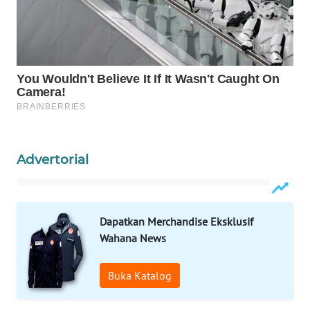
ID
MAWAKA
ID
MARTABAT
NET
PLN
Advertorial
WATCH
MKLI
Dapatkan Merchandise Eksklusif
LPKKI
Wahana News
LKKI
Buka Katalog
KOPEKLIN