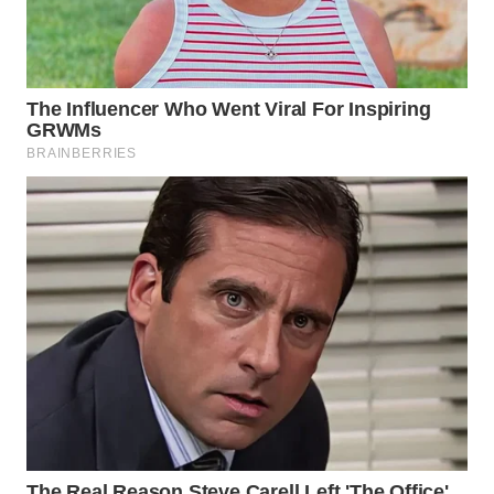
WN
TAPANULI
TENGAH
WN DELI
SERDANG
WN
TEBING
TINGGI
WN
PAKPAK
WN
KARAWANG
WN