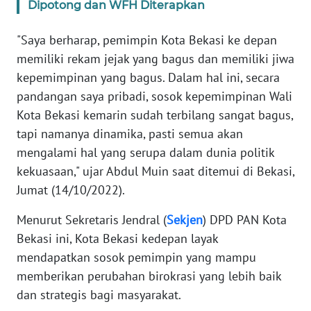
SULBAR
Dipotong dan WFH Diterapkan
WN
"Saya berharap, pemimpin Kota Bekasi ke depan
BABEL
memiliki rekam jejak yang bagus dan memiliki jiwa
kepemimpinan yang bagus. Dalam hal ini, secara
WN
pandangan saya pribadi, sosok kepemimpinan Wali
SUMBAR
Kota Bekasi kemarin sudah terbilang sangat bagus,
tapi namanya dinamika, pasti semua akan
WN
mengalami hal yang serupa dalam dunia politik
SUMSEL
kekuasaan," ujar Abdul Muin saat ditemui di Bekasi,
Jumat (14/10/2022).
WN
BENGKULU
Menurut Sekretaris Jendral (
Sekjen
) DPD PAN Kota
Bekasi ini, Kota Bekasi kedepan layak
WN
mendapatkan sosok pemimpin yang mampu
LAMPUNG
memberikan perubahan birokrasi yang lebih baik
dan strategis bagi masyarakat.
WN
JATENG