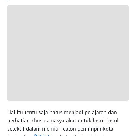
WN
BANTEN
WN
NTT
WN
KEPRI
WN
PAPUA
WN
PAPUA
Hal itu tentu saja harus menjadi pelajaran dan
BARAT
perhatian khusus masyarakat untuk betul-betul
selektif dalam memilih calon pemimpin kota
WN