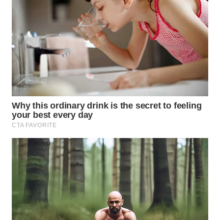
WN
SUMEDANG
WN
CIANJUR
WN
KEPULAUAN
SERIBU
WN
TANGERANG
WN
BINJAI
WN
CIREBON