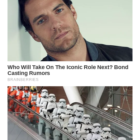
WAHANA
DESA
WISATA
LAPAK
WAHANA
Wahana
Network
KONSUMEN
LISTRIK
MASYARAKAT
KELISTRIKAN
WALINKI