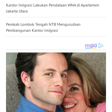
Kantor Imigrasi Lakukan Pendataan WNA di Apartemen
Jakarta Utara
WN
KALTARA
Pemkab Lombok Tengah NTB Mengusulkan
Pembangunan Kantor Imigrasi
WN
KALSEL
WN
KALTIM
WN
SULSEL
WN
GORONTALO
WN
SULUT