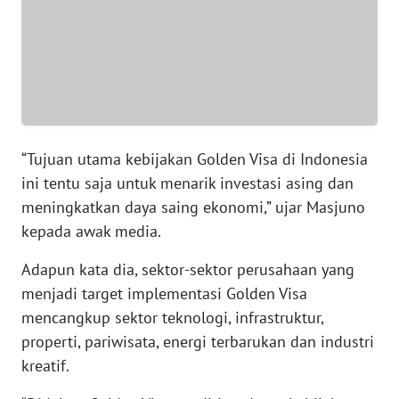
WN
BANTEN
WN
NTT
“Tujuan utama kebijakan Golden Visa di Indonesia
WN
ini tentu saja untuk menarik investasi asing dan
KEPRI
meningkatkan daya saing ekonomi,” ujar Masjuno
kepada awak media.
WN
PAPUA
Adapun kata dia, sektor-sektor perusahaan yang
menjadi target implementasi Golden Visa
WN
mencangkup sektor teknologi, infrastruktur,
PAPUA
BARAT
properti, pariwisata, energi terbarukan dan industri
kreatif.
WN