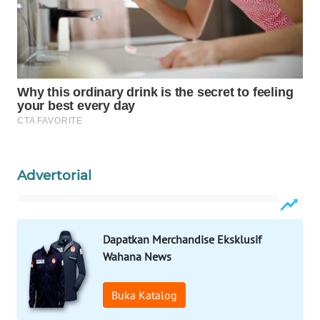
WAHANA
SPORT
WAHANA
UMKM
WAHANA
SELEB
Advertorial
WAHANA
PERSONA
Dapatkan Merchandise Eksklusif
WAHANA
Wahana News
OTOMOTIF
Buka Katalog
WAHANA
HEALTH