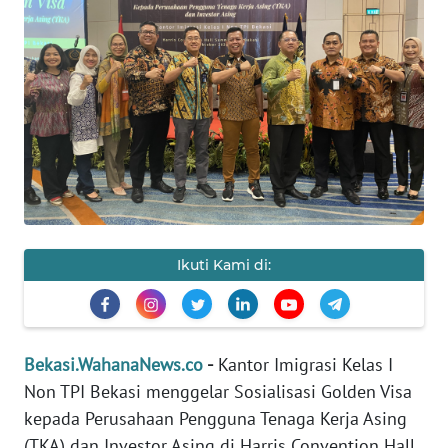
Informasi
INDEKS
BERITA
KONTAK
KAMI
INFO
IKLAN
Ikuti Kami di:
TENTANG
KAMI
Bekasi.WahanaNews.co
-
Kantor Imigrasi Kelas I
PEDOMAN
Non TPI Bekasi menggelar Sosialisasi Golden Visa
MEDIA
SIBER
kepada Perusahaan Pengguna Tenaga Kerja Asing
(TKA) dan Investor Asing di Harris Convention Hall