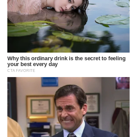
WN
PRIANGAN
TIMUR
WN
SEMARANG
WN
SOLO
WN
BOROBUDUR
WN
MADURA
WN