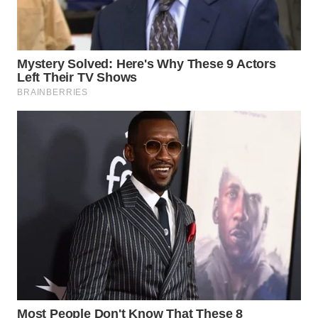
SURABAYA
WN
NATUNA
WN
BINTAN
WN
MANDALIKA
WN
LIKUPANG
WN
LABUANBAJO
WN
BORNEO