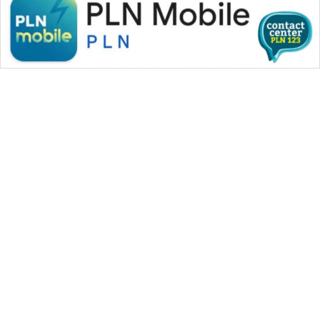
WAHANA MEDIA GROUP
|
|
|
WAHANA NEWS co
WAHANA TANI
WAHANA ADVOKAT
|
|
WAHANA INFRASTRUKTUR
WAHANA KONSUMEN
|
|
|
WAHANA LISTRIK
WAHANA TRAVEL
WAHANA TV
|
|
|
WAHANANEWS id
WAHANANEWS CO ID
WAHANANEWS NET