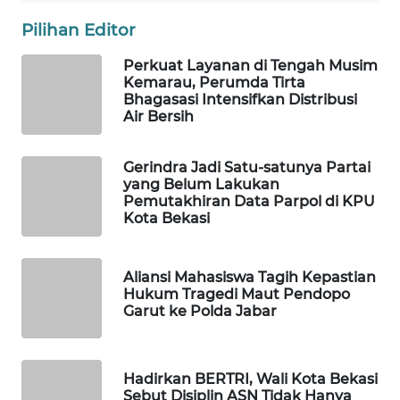
Pilihan Editor
WAHANA
DESA
Perkuat Layanan di Tengah Musim
WISATA
Kemarau, Perumda Tirta
Bhagasasi Intensifkan Distribusi
Air Bersih
LAPAK
WAHANA
Gerindra Jadi Satu-satunya Partai
yang Belum Lakukan
Wahana
Pemutakhiran Data Parpol di KPU
Network
Kota Bekasi
KONSUMEN
LISTRIK
Aliansi Mahasiswa Tagih Kepastian
Hukum Tragedi Maut Pendopo
Garut ke Polda Jabar
MASYARAKAT
KELISTRIKAN
Hadirkan BERTRI, Wali Kota Bekasi
WALINKI
Sebut Disiplin ASN Tidak Hanya