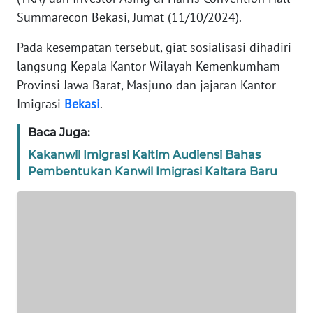
REDAKSI
Summarecon Bekasi, Jumat (11/10/2024).
Pada kesempatan tersebut, giat sosialisasi dihadiri
KARIR
langsung Kepala Kantor Wilayah Kemenkumham
Provinsi Jawa Barat, Masjuno dan jajaran Kantor
DISCLAIMER
Imigrasi
Bekasi
.
Wahana
Baca Juga:
News
Regional
Kakanwil Imigrasi Kaltim Audiensi Bahas
Pembentukan Kanwil Imigrasi Kaltara Baru
WN
SUMUT
WN
JAKARTA
WN
JABAR