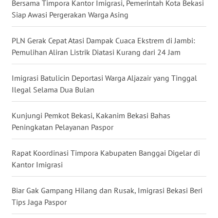
Bersama Timpora Kantor Imigrasi, Pemerintah Kota Bekasi
Siap Awasi Pergerakan Warga Asing
WN
NUSANTARA
PLN Gerak Cepat Atasi Dampak Cuaca Ekstrem di Jambi:
Pemulihan Aliran Listrik Diatasi Kurang dari 24 Jam
WN
JOGJA
Imigrasi Batulicin Deportasi Warga Aljazair yang Tinggal
Ilegal Selama Dua Bulan
WN
JATIM
Kunjungi Pemkot Bekasi, Kakanim Bekasi Bahas
Peningkatan Pelayanan Paspor
WN
BALI
Rapat Koordinasi Timpora Kabupaten Banggai Digelar di
Kantor Imigrasi
WN
KALBAR
Biar Gak Gampang Hilang dan Rusak, Imigrasi Bekasi Beri
Tips Jaga Paspor
WN
KALTENG