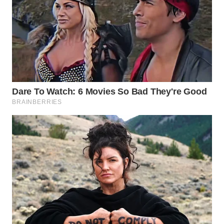
WN
TAPANULI
TENGAH
WN DELI
SERDANG
WN
TEBING
TINGGI
WN
PAKPAK
WN
KARAWANG
WN