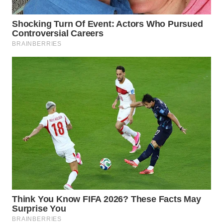
WN
MALUKU
WN
MALUT
WN
DAIRI
WN
DANAU
TOBA
WN
NIAS
WN