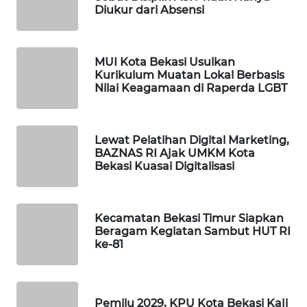
ID
Diukur dari Absensi
MAWAKA
ID
MUI Kota Bekasi Usulkan
Kurikulum Muatan Lokal Berbasis
Nilai Keagamaan di Raperda LGBT
MARTABAT
NET
Lewat Pelatihan Digital Marketing,
PLN
BAZNAS RI Ajak UMKM Kota
WATCH
Bekasi Kuasai Digitalisasi
MKLI
Kecamatan Bekasi Timur Siapkan
LPKKI
Beragam Kegiatan Sambut HUT RI
ke-81
LKKI
KOPEKLIN
Pemilu 2029, KPU Kota Bekasi Kaji