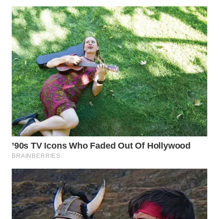
LANGKAT
WN
TAPANULI
SELATAN
WN
TANJUNG
LESUNG
WN
KARO
WN
SIMALUNGUN
WN
LABUHANBATU