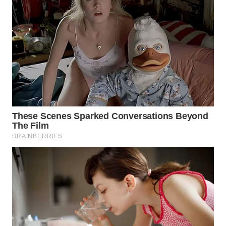
KONSUMEN
WAHANA
LISTRIK
WAHANA
TRAVEL
WAHANA
TV
WAHANANEWS
ID
WAHANANEWS
CO ID
WAHANANEWS
NET