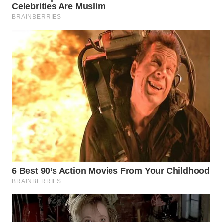
Wahana
Media
Group
WAHANA
NEWS
WAHANA
TANI
WAHANA
ADVOKAT
WAHANA
INFRASTRUKTUR
WAHANA