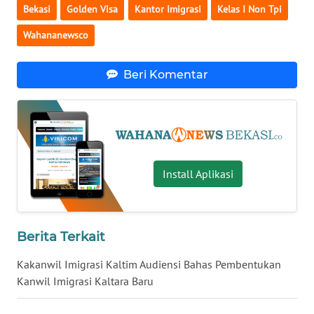
SULBAR
Bekasi
Golden Visa
Kantor Imigrasi
Kelas I Non Tpi
Wahananewsco
WN
BABEL
Beri Komentar
WN
SUMBAR
WN
SUMSEL
Install Aplikasi
WN
BENGKULU
Berita Terkait
WN
LAMPUNG
Kakanwil Imigrasi Kaltim Audiensi Bahas Pembentukan
Kanwil Imigrasi Kaltara Baru
WN
JATENG