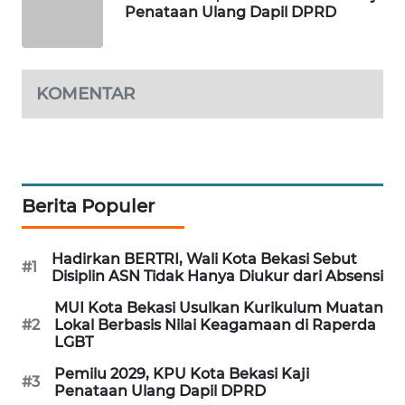
Penataan Ulang Dapil DPRD
PORTAL
KONSUMEN
KOMENTAR
FORWAMKI
ALPERKLINAS
Berita Populer
FORJASIDA
TAMBANG
Hadirkan BERTRI, Wali Kota Bekasi Sebut
#1
NEWS
Disiplin ASN Tidak Hanya Diukur dari Absensi
MUI Kota Bekasi Usulkan Kurikulum Muatan
SITUNGIR
#2
Lokal Berbasis Nilai Keagamaan di Raperda
NEWS
LGBT
Pemilu 2029, KPU Kota Bekasi Kaji
#3
SIDIKALANG
Penataan Ulang Dapil DPRD