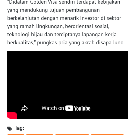
“Didalam Golden Visa sendiri terdapat kebijakan
RIAU
yang mendukung tujuan pembangunan
berkelanjutan dengan menarik investor di sektor
WN
SERAMBI
yang ramah lingkungan, berorientasi sosial,
teknologi hijau dan terciptanya lapangan kerja
WN
berkualitas,” pungkas pria yang akrab disapa Juno.
JAMBI
WN
SULTRA
WN
NTB
WN
SULTENG
Tag:
WN