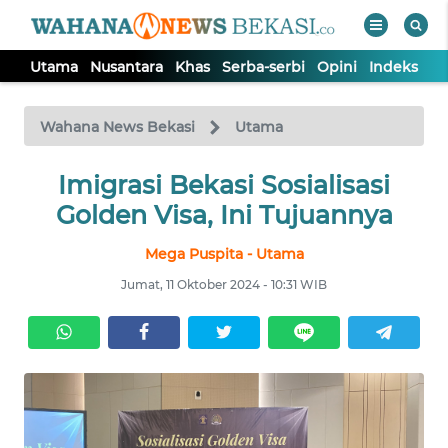
Utama
Nusantara
Khas
Serba-serbi
Opini
Indeks
WAHANA
Tutup
TV
Wahana News Bekasi
Utama
Imigrasi Bekasi Sosialisasi
UTAMA
Golden Visa, Ini Tujuannya
NUSANTARA
Mega Puspita - Utama
Jumat, 11 Oktober 2024 - 10:31 WIB
KHAS
SERBA-
SERBI
OPINI