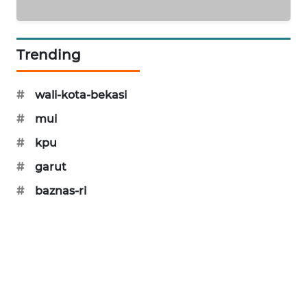
KARING
NEWS
Trending
JURNAL
MARITIM
#
wali-kota-bekasi
#
mui
HUMBANG
NEWS
#
kpu
#
garut
GARONGGANG
#
baznas-ri
NEWS
FISUELRI
ID
ENERGI
NEWS