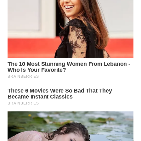
WN
INDRAMAYU
WN
KUNINGAN
WN
MAJALENGKA
WN
SUBANG
WN
SUKABUMI
WN
PURWAKARTA