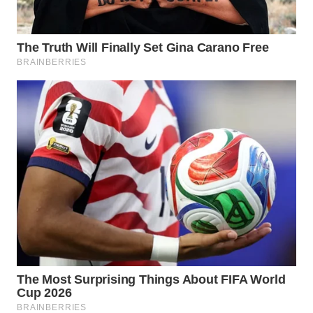
BEKASI
WN
BOGOR
WN
DEPOK
WN
TAPANULI
UTARA
WN
SAMOSIR
WN
PADANG
LAWAS