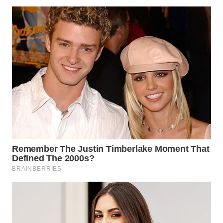
WN
SUMEDANG
WN
CIANJUR
WN
KEPULAUAN
SERIBU
WN
TANGERANG
WN
BINJAI
WN
CIREBON