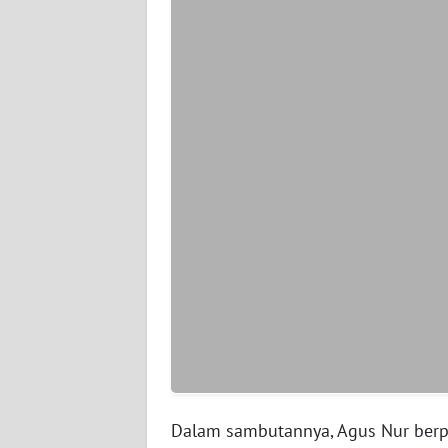
WN
SERAMBI
WN
JAMBI
WN
SULTRA
WN
NTB
WN
SULTENG
WN
SULBAR
Dalam sambutannya, Agus Nur ber