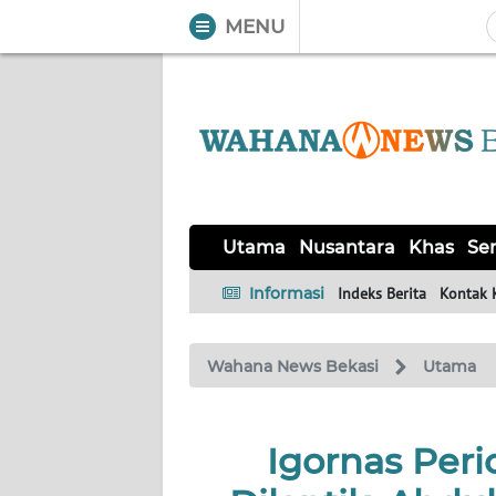
MENU
WAHANA
Tutup
TV
UTAMA
NUSANTARA
Utama
Nusantara
Khas
Ser
KHAS
Informasi
Indeks Berita
Kontak 
SERBA-
Wahana News Bekasi
Utama
SERBI
OPINI
Igornas Per
Informasi