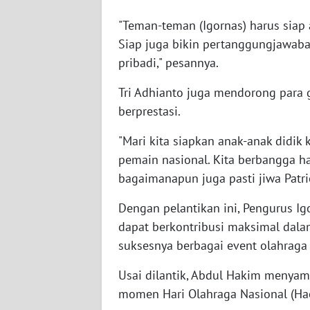
WN
KALTARA
"Teman-teman (Igornas) harus siap a
Siap juga bikin pertanggungjawaba
WN
pribadi," pesannya.
KALSEL
Tri Adhianto juga mendorong para g
berprestasi.
WN
KALTIM
"Mari kita siapkan anak-anak didik
pemain nasional. Kita berbangga hat
WN
bagaimanapun juga pasti jiwa Patrio
SULSEL
Dengan pelantikan ini, Pengurus I
WN
dapat berkontribusi maksimal da
GORONTALO
suksesnya berbagai event olahraga 
WN
Usai dilantik, Abdul Hakim menyam
SULUT
momen Hari Olahraga Nasional (Hao