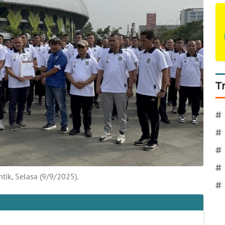
T
#
#
#
#
tik, Selasa (9/9/2025).
#