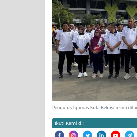
KARIR
DISCLAIMER
Wahana
News
Regional
WN
SUMUT
WN
JAKARTA
Pengurus Igornas Kota Bekasi resmi dilan
WN
JABAR
Ikuti Kami di: