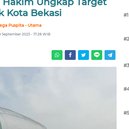
ul Hakim Ungkap Target
k Kota Bekasi
#1
ega Puspita - Utama
0 September 2025 - 17:28 WIB
#
#
#
#