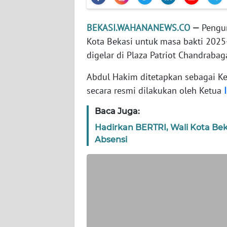
WN
BANTEN
BEKASI.WAHANANEWS.CO
—
Pengur
Kota Bekasi untuk masa bakti 2025
WN
NTT
digelar di Plaza Patriot Chandrabag
Abdul Hakim ditetapkan sebagai K
WN
secara resmi dilakukan oleh Ketua
KEPRI
Baca Juga:
WN
PAPUA
Hadirkan BERTRI, Wali Kota Bek
Absensi
WN
PAPUA
BARAT
WN
RIAU