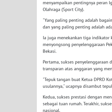
menyampaikan pentingnya peran Ig
WN
Olahraga (Sport City).
NUSANTARA
"Yang paling penting adalah bag
WN
dan yang paling penting adalah ada h
JOGJA
Ia juga menekankan tiga indikator 
WN
menyongsong penyelenggaraan Pekan
JATIM
Bekasi.
WN
Pertama, sukses penyelenggaraan
BALI
transparan atas anggaran yang men
WN
"Tepuk tangan buat Ketua DPRD Kot
KALBAR
usulannya," ucapnya disambut tepuk
Kedua, sukses prestasi dengan men
WN
KALTENG
sebagai tuan rumah. Terakhir, suks
nasional.