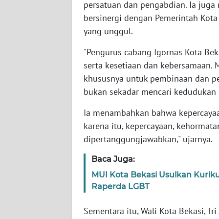
persatuan dan pengabdian. Ia jug
WN
bersinergi dengan Pemerintah Ko
BABEL
yang unggul.
WN
"Pengurus cabang Igornas Kota Bek
SUMBAR
serta kesetiaan dan kebersamaan. 
khususnya untuk pembinaan dan p
WN
bukan sekadar mencari kedudukan 
SUMSEL
Ia menambahkan bahwa kepercayaa
WN
karena itu, kepercayaan, kehormata
BENGKULU
dipertanggungjawabkan," ujarnya.
WN
Baca Juga:
LAMPUNG
MUI Kota Bekasi Usulkan Kurik
Raperda LGBT
WN
JATENG
Sementara itu, Wali Kota Bekasi, Tr