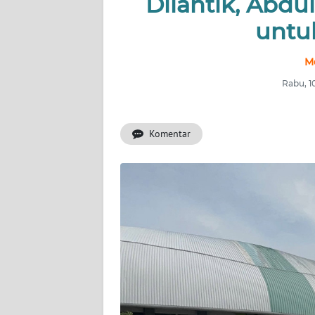
Dilantik, Abd
untu
INDEKS
BERITA
M
KONTAK
Rabu, 1
KAMI
Komentar
INFO
IKLAN
TENTANG
KAMI
PEDOMAN
MEDIA
SIBER
REDAKSI