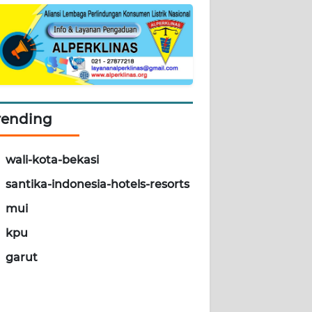
rending
wali-kota-bekasi
santika-indonesia-hotels-resorts
mui
kpu
garut