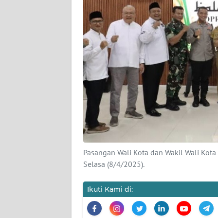
KARIR
DISCLAIMER
Wahana
News
Regional
WN
SUMUT
WN
Pasangan Wali Kota dan Wakil Wali Kota 
JAKARTA
Selasa (8/4/2025).
WN
Ikuti Kami di:
JABAR