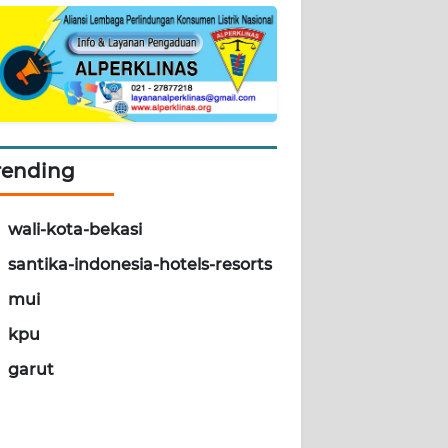
rending
wali-kota-bekasi
santika-indonesia-hotels-resorts
mui
kpu
garut