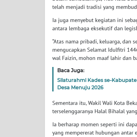
telah menjadi tradisi yang membuda
WN
BABEL
Ia juga menyebut kegiatan ini seba
antara lembaga eksekutif dan legisl
WN
SUMBAR
“Atas nama pribadi, keluarga, dan s
mengucapkan Selamat Idulfitri 1446
WN
wal Faizin, mohon maaf lahir dan ba
SUMSEL
Baca Juga:
WN
Silaturahmi Kades se-Kabupa
BENGKULU
Desa Menuju 2026
WN
Sementara itu, Wakil Wali Kota Bek
LAMPUNG
terselenggaranya Halal Bihalal yan
WN
Ia berharap momen seperti ini dapa
JATENG
yang mempererat hubungan antar 