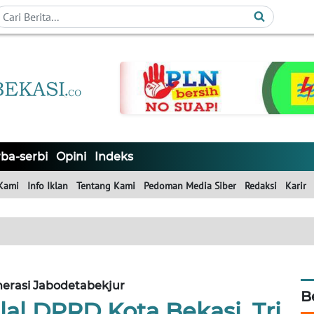
ba-serbi
Opini
Indeks
Kami
Info Iklan
Tentang Kami
Pedoman Media Siber
Redaksi
Karir
erasi Jabodetabekjur
B
lal DPRD Kota Bekasi, Tri