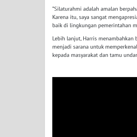
WN
”Silaturahmi adalah amalan berpah
NUSANTARA
Karena itu, saya sangat mengapresia
baik di lingkungan pemerintahan ma
WN
JOGJA
Lebih lanjut, Harris menambahkan 
menjadi sarana untuk memperkenalk
WN
kepada masyarakat dan tamu unda
JATIM
WN
BALI
WN
KALBAR
WN
KALTENG