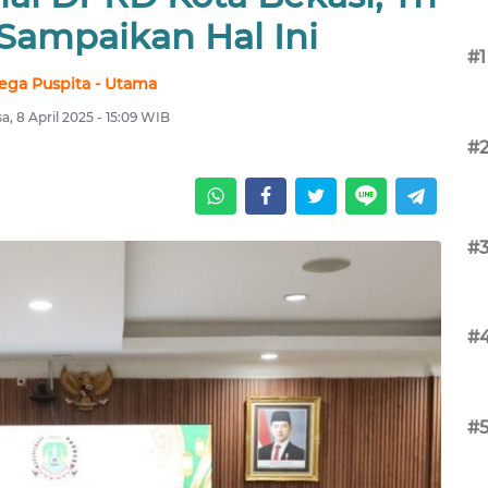
Sampaikan Hal Ini
#1
ega Puspita - Utama
sa, 8 April 2025 - 15:09 WIB
#
#
#
#