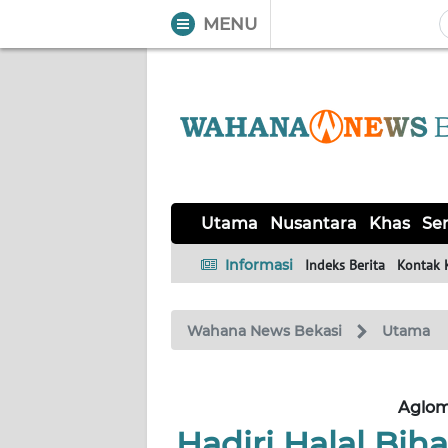
MENU
WAHANA
Tutup
TV
UTAMA
NUSANTARA
Utama
Nusantara
Khas
Ser
KHAS
Informasi
Indeks Berita
Kontak 
SERBA-
Wahana News Bekasi
Utama
SERBI
OPINI
Aglom
Hadiri Halal Biha
Informasi