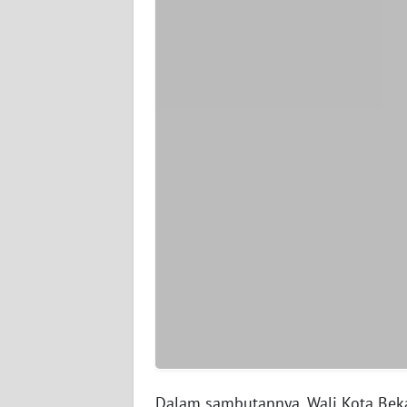
WN
SERAMBI
WN
JAMBI
WN
SULTRA
WN
NTB
WN
SULTENG
WN
SULBAR
Dalam sambutannya, Wali Kota Beka