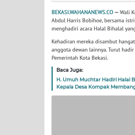
WN
BANTEN
BEKASI.WAHANANEWS.CO
—
Wali K
Abdul Harris Bobihoe, bersama ist
WN
menghadiri acara Halal Bihalal yan
NTT
Kehadiran mereka disambut hangat
WN
anggota dewan lainnya. Turut hadir
KEPRI
Pemerintah Kota Bekasi.
WN
Baca Juga:
PAPUA
H. Umuh Muchtar Hadiri Halal 
Kepala Desa Kompak Memban
WN
PAPUA
BARAT
WN
RIAU