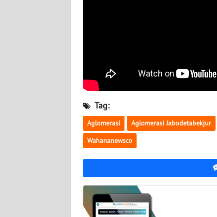
WN
KALTARA
WN
KALSEL
WN
KALTIM
Tag:
WN
Aglomerasi
Aglomerasi Jabodetabekjur
SULSEL
Wahananewsco
WN
GORONTALO
WN
SULUT