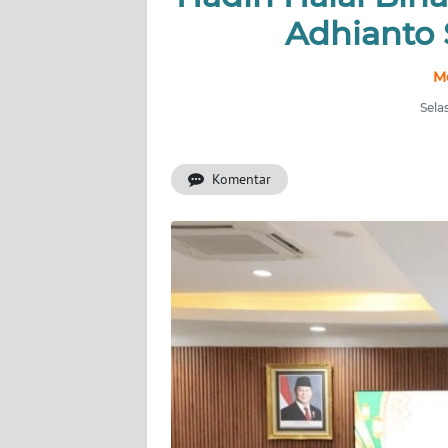
Adhianto 
INDEKS
BERITA
M
Sela
KONTAK
KAMI
Komentar
INFO
IKLAN
TENTANG
KAMI
PEDOMAN
MEDIA
SIBER
REDAKSI