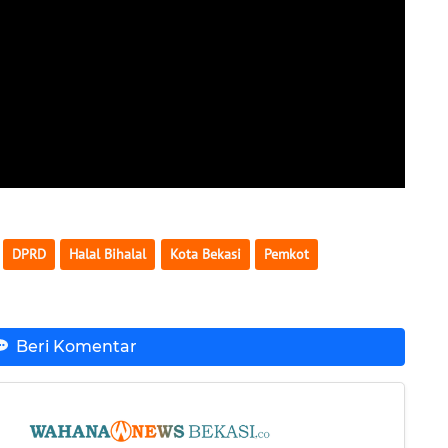
DPRD
Halal Bihalal
Kota Bekasi
Pemkot
Beri Komentar