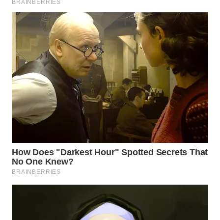
WN
INDRAMAYU
WN
KUNINGAN
WN
MAJALENGKA
WN
SUBANG
WN
SUKABUMI
WN
PURWAKARTA