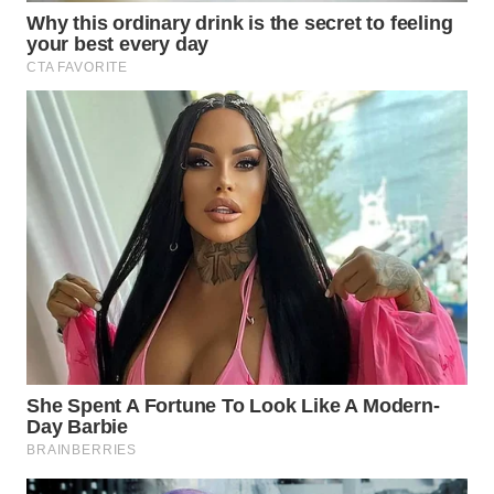
Wahana
Media
Group
WAHANA
NEWS
WAHANA
TANI
WAHANA
ADVOKAT
WAHANA
INFRASTRUKTUR
WAHANA