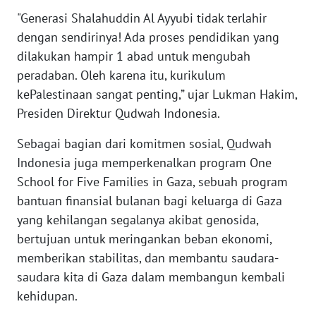
"Generasi Shalahuddin Al Ayyubi tidak terlahir
dengan sendirinya! Ada proses pendidikan yang
WN
NUSANTARA
dilakukan hampir 1 abad untuk mengubah
peradaban. Oleh karena itu, kurikulum
WN
kePalestinaan sangat penting,” ujar Lukman Hakim,
JOGJA
Presiden Direktur Qudwah Indonesia.
WN
Sebagai bagian dari komitmen sosial, Qudwah
JATIM
Indonesia juga memperkenalkan program One
School for Five Families in Gaza, sebuah program
WN
bantuan finansial bulanan bagi keluarga di Gaza
BALI
yang kehilangan segalanya akibat genosida,
bertujuan untuk meringankan beban ekonomi,
WN
memberikan stabilitas, dan membantu saudara-
KALBAR
saudara kita di Gaza dalam membangun kembali
kehidupan.
WN
KALTENG