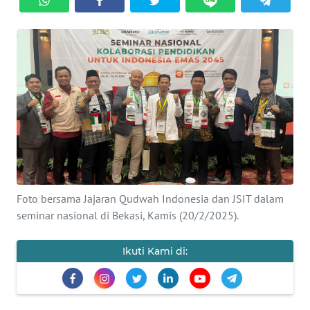
Informasi
INDEKS
BERITA
KONTAK
KAMI
INFO
IKLAN
Foto bersama Jajaran Qudwah Indonesia dan JSIT dalam
TENTANG
seminar nasional di Bekasi, Kamis (20/2/2025).
KAMI
Ikuti Kami di:
PEDOMAN
MEDIA
SIBER