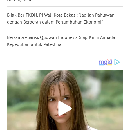
BEKASI
Bijak Ber-TKDN, Pj Wali Kota Bekasi: "Jadilah Pahlawan
WN
dengan Berperan dalam Pertumbuhan Ekonomi"
BOGOR
Bersama Aliansi, Qudwah Indonesia Siap Kirim Armada
WN
Kepedulian untuk Palestina
DEPOK
WN
TAPANULI
UTARA
WN
SAMOSIR
WN
PADANG
LAWAS