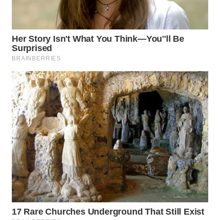
WN
SUMEDANG
WN
CIANJUR
WN
KEPULAUAN
SERIBU
WN
TANGERANG
WN
BINJAI
WN
CIREBON