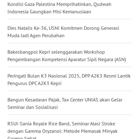
Kondisi Gaza Palestina Memprihatinkan, Qudwah
WN
Indonesia Gaungkan Misi Kemanusiaan
TAPANULI
TENGAH
Dies Natalis Ke-36, USNI Komitmen Dorong Generasi
Muda Jadi Agen Perubahan
WN DELI
SERDANG
Bakesbangpol Kepri selenggarakan Workshop
Pengembangan Kompetensi Aparatur Sipil Negara (ASN)
WN
TEBING
TINGGI
Peringati Bulan K3 Nasional 2025, DPP A2K3 Resmi Lantik
Pengurus DPC A2K3 Kepri
WN
PAKPAK
Bangun Kesadaran Pajak, Tax Center UNIAS akan Gelar
Seminar dan Sosialisasi
WN
KARAWANG
RSUI-Sania Royale Rice Band, Seminar Atasi Stroke
dengan Gamma Oryzanol: Metode Memasak Minyak
WN
Goreng Sehat