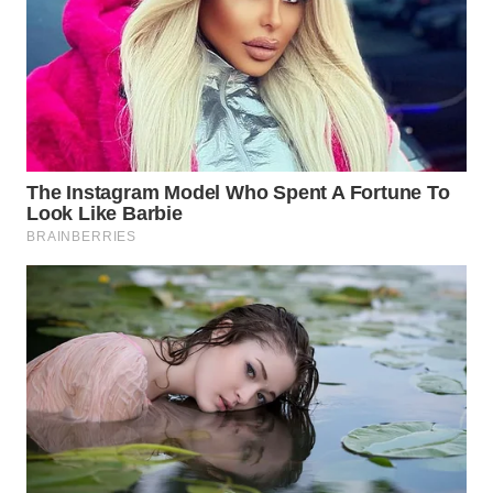
WAHANA
SPORT
WAHANA
UMKM
WAHANA
SELEB
WAHANA
PERSONA
WAHANA
OTOMOTIF
WAHANA
HEALTH