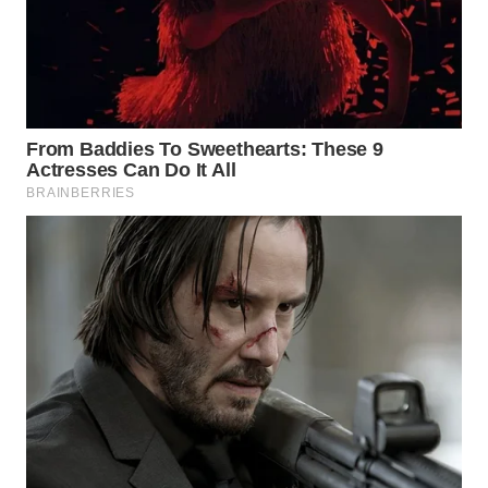
NEWS
SIBARAGAS
NEWS
METRO
SIANTAR
NEWS
METRO
MEDAN
NEWS
METRO
JAKARTA
NEWS
KRT
NEWS