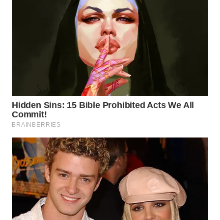
WN
PRIANGAN
TIMUR
WN
SEMARANG
WN
SOLO
WN
BOROBUDUR
WN
MADURA
WN