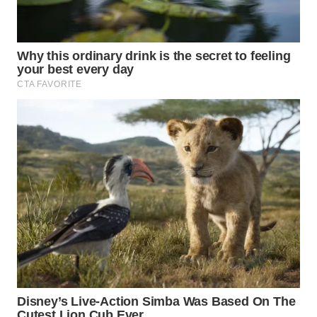
WAHANA
DESA
WISATA
LAPAK
WAHANA
Wahana
Network
KONSUMEN
LISTRIK
MASYARAKAT
KELISTRIKAN
WALINKI