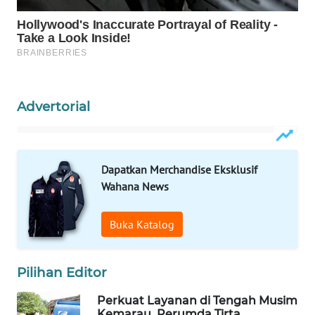
KARING
NEWS
JURNAL
MARITIM
Advertorial
HUMBANG
NEWS
Dapatkan Merchandise Eksklusif
GARONGGANG
Wahana News
NEWS
Buka Katalog
FISUELRI
ID
Pilihan Editor
ENERGI
Perkuat Layanan di Tengah Musim
NEWS
Kemarau, Perumda Tirta