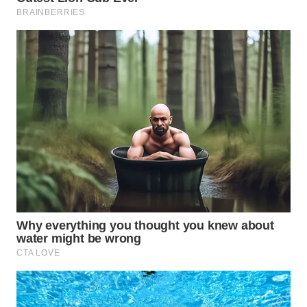
ID
MAWAKA
ID
MARTABAT
NET
PLN
WATCH
MKLI
LPKKI
LKKI
KOPEKLIN