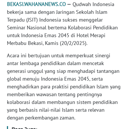
BEKASI.WAHANANEWS.CO
—
Qudwah Indonesia
REDAKSI
bekerja sama dengan Jaringan Sekolah Islam
Terpadu (JSIT) Indonesia sukses menggelar
KARIR
Seminar Nasional bertema Kolaborasi Pendidikan
untuk Indonesia Emas 2045 di Hotel Merapi
DISCLAIMER
Merbabu Bekasi, Kamis (20/2/2025).
Wahana
Acara ini bertujuan untuk memperkuat sinergi
News
Regional
antar lembaga pendidikan dalam mencetak
generasi unggul yang siap menghadapi tantangan
WN
global menuju Indonesia Emas 2045, serta
SUMUT
menghadirkan para praktisi pendidikan Islam yang
memberikan wawasan tentang pentingnya
WN
kolaborasi dalam membangun sistem pendidikan
JAKARTA
yang berbasis nilai-nilai Islam serta relevan
dengan perkembangan zaman.
WN
JABAR