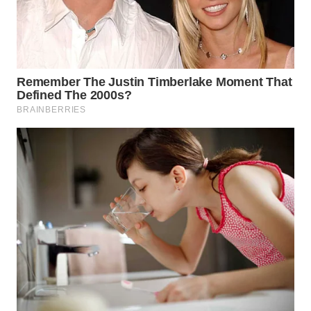
SURABAYA
WN
NATUNA
WN
BINTAN
WN
MANDALIKA
WN
LIKUPANG
WN
LABUANBAJO
WN
BORNEO