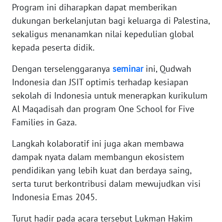
Program ini diharapkan dapat memberikan
dukungan berkelanjutan bagi keluarga di Palestina,
WN
sekaligus menanamkan nilai kepedulian global
KALTARA
kepada peserta didik.
WN
Dengan terselenggaranya
seminar
ini, Qudwah
KALSEL
Indonesia dan JSIT optimis terhadap kesiapan
sekolah di Indonesia untuk menerapkan kurikulum
WN
KALTIM
Al Maqadisah dan program One School for Five
Families in Gaza.
WN
Langkah kolaboratif ini juga akan membawa
SULSEL
dampak nyata dalam membangun ekosistem
pendidikan yang lebih kuat dan berdaya saing,
WN
GORONTALO
serta turut berkontribusi dalam mewujudkan visi
Indonesia Emas 2045.
WN
SULUT
Turut hadir pada acara tersebut Lukman Hakim