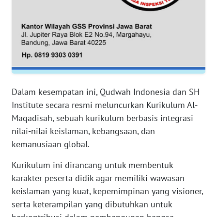
RIAU
WN
SERAMBI
WN
JAMBI
Dalam kesempatan ini, Qudwah Indonesia dan SH
WN
Institute secara resmi meluncurkan Kurikulum Al-
SULTRA
Maqadisah, sebuah kurikulum berbasis integrasi
nilai-nilai keislaman, kebangsaan, dan
WN
kemanusiaan global.
NTB
Kurikulum ini dirancang untuk membentuk
WN
karakter peserta didik agar memiliki wawasan
SULTENG
keislaman yang kuat, kepemimpinan yang visioner,
serta keterampilan yang dibutuhkan untuk
WN