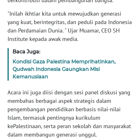
berkontribusi dalam pembangunan bangsa.
SULBAR
"Inilah ikhtiar kita untuk mewujudkan generasi
WN
yang kuat, berintegritas, dan peduli pada Indonesia
BABEL
dan Perdamaian Dunia. " Ujar Muamar, CEO SH
Institute kepada awak media.
WN
SUMBAR
Baca Juga:
Kondisi Gaza Palestina Memprihatinkan,
WN
Qudwah Indonesia Gaungkan Misi
SUMSEL
Kemanusiaan
WN
Acara ini juga diisi dengan sesi panel diskusi yang
BENGKULU
membahas berbagai aspek strategis dalam
pengembangan pendidikan berbasis nilai-nilai
WN
LAMPUNG
Islam, termasuk pentingnya kurikulum
kePalestinaan, serta peran sekolah dan masyarakat
WN
dalam membangun generasi unggul.
JATENG