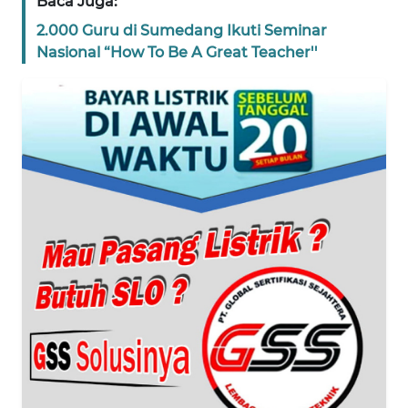
Baca Juga:
2.000 Guru di Sumedang Ikuti Seminar
WN
Nasional “How To Be A Great Teacher''
BANTEN
WN
NTT
WN
KEPRI
WN
PAPUA
WN
PAPUA
BARAT
WN