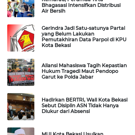
Bhagasasi Intensifkan Distribusi
CILEUNGSI
Air Bersih
NEWS
Gerindra Jadi Satu-satunya Partai
BERKAT
yang Belum Lakukan
NEWS
Pemutakhiran Data Parpol di KPU
Kota Bekasi
BERAMPU
NEWS
Aliansi Mahasiswa Tagih Kepastian
Hukum Tragedi Maut Pendopo
Garut ke Polda Jabar
ANUGERAH
NEWS
AKHLAK
Hadirkan BERTRI, Wali Kota Bekasi
Sebut Disiplin ASN Tidak Hanya
ID
Diukur dari Absensi
PERAPKI
NEWS
MUI Kota Bekasi Usulkan