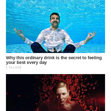
PORTAL
KONSUMEN
FORWAMKI
ALPERKLINAS
FORJASIDA
TAMBANG
NEWS
SITUNGIR
NEWS
SIDIKALANG