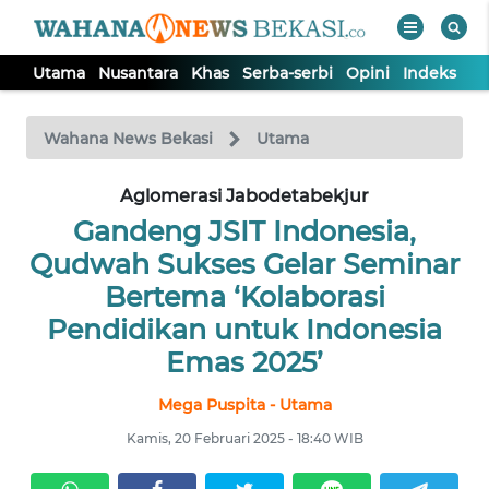
Utama
Nusantara
Khas
Serba-serbi
Opini
Indeks
WAHANA
Tutup
TV
Wahana News Bekasi
Utama
Aglomerasi Jabodetabekjur
UTAMA
Gandeng JSIT Indonesia,
NUSANTARA
Qudwah Sukses Gelar Seminar
Bertema ‘Kolaborasi
KHAS
Pendidikan untuk Indonesia
Emas 2025’
SERBA-
Mega Puspita - Utama
SERBI
Kamis, 20 Februari 2025 - 18:40 WIB
OPINI