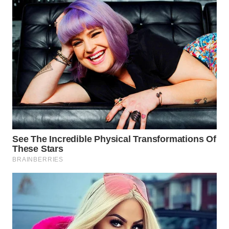
KONSUMEN
WAHANA
LISTRIK
WAHANA
TRAVEL
WAHANA
TV
WAHANANEWS
ID
WAHANANEWS
CO ID
WAHANANEWS
NET