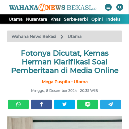
Utama
Nusantara
Khas
Serba-serbi
Opini
Indeks
WAHANA
Tutup
TV
Wahana News Bekasi
Utama
Fotonya Dicutat, Kemas
UTAMA
Herman Klarifikasi Soal
NUSANTARA
Pemberitaan di Media Online
Mega Puspita - Utama
KHAS
Minggu, 8 Desember 2024 - 20:35 WIB
SERBA-
SERBI
OPINI