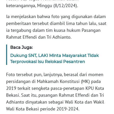
RIAU
keterangannya, Minggu (8/12/2024).
WN
Ia menjelaskan bahwa foto yang digunakan dalam
SERAMBI
pemberitaan tersebut diambil lima tahun lalu, saat
ia tergabung dalam tim kuasa hukum Pasangan
WN
Rahmat Effendi dan Tri Adhianto.
JAMBI
Baca Juga:
WN
Dukung SNT, LAKI Minta Masyarakat Tidak
SULTRA
Terprovokasi Isu Relokasi Pesantren
WN
Foto tersebut pun, lanjutnya, berasal dari momen
NTB
persidangan di Mahkamah Konstitusi (MK) pada
2019 terkait sengketa pasca-penetapan KPU Kota
WN
Bekasi. Saat itu, pasangan Rahmat Effendi dan Tri
SULTENG
Adhianto dinyatakan sebagai Wali Kota dan Wakil
Wali Kota Bekasi periode 2019-2024.
WN