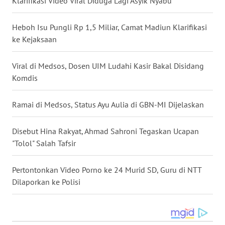
Klarifikasi Video Viral Diduga Lagi Asyik Nyabu
WN
Heboh Isu Pungli Rp 1,5 Miliar, Camat Madiun Klarifikasi
MALUKU
ke Kejaksaan
WN
Viral di Medsos, Dosen UIM Ludahi Kasir Bakal Disidang
MALUT
Komdis
WN
Ramai di Medsos, Status Ayu Aulia di GBN-MI Dijelaskan
DAIRI
Disebut Hina Rakyat, Ahmad Sahroni Tegaskan Ucapan
WN
"Tolol" Salah Tafsir
DANAU
TOBA
Pertontonkan Video Porno ke 24 Murid SD, Guru di NTT
WN
Dilaporkan ke Polisi
NIAS
WN