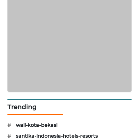
CILEUNGSI
NEWS
BERKAT
NEWS
BERAMPU
NEWS
ANUGERAH
NEWS
AKHLAK
Trending
ID
#
wali-kota-bekasi
PERAPKI
NEWS
#
santika-indonesia-hotels-resorts