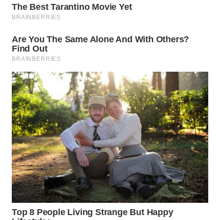
SURABAYA
WN
NATUNA
WN
BINTAN
WN
MANDALIKA
WN
LIKUPANG
WN
LABUANBAJO
WN
BORNEO