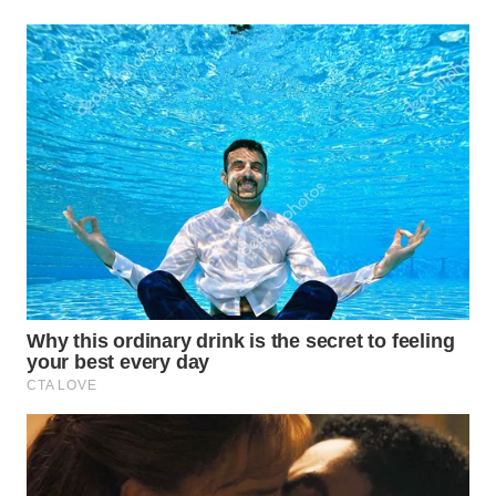
WN
SUMEDANG
WN
CIANJUR
WN
KEPULAUAN
SERIBU
WN
TANGERANG
WN
BINJAI
WN
CIREBON