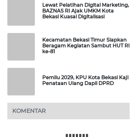
NEWS
Lewat Pelatihan Digital Marketing,
BAZNAS RI Ajak UMKM Kota
SIBARAGAS
Bekasi Kuasai Digitalisasi
NEWS
METRO
Kecamatan Bekasi Timur Siapkan
SIANTAR
Beragam Kegiatan Sambut HUT RI
ke-81
NEWS
METRO
MEDAN
Pemilu 2029, KPU Kota Bekasi Kaji
NEWS
Penataan Ulang Dapil DPRD
METRO
JAKARTA
NEWS
KOMENTAR
KRT
NEWS