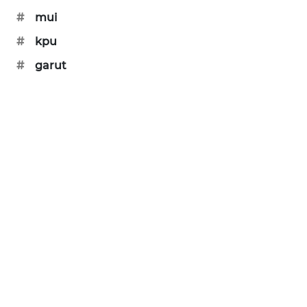
#
mui
SONYA
ASA
#
kpu
NEWS
#
garut