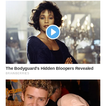
LANGKAT
WN
TAPANULI
SELATAN
WN
TANJUNG
LESUNG
WN
KARO
WN
SIMALUNGUN
WN
LABUHANBATU