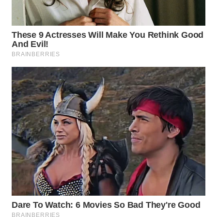
BEKASI
WN
BOGOR
WN
DEPOK
WN
TAPANULI
UTARA
WN
SAMOSIR
WN
PADANG
LAWAS