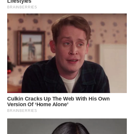
Wahana
Media
Group
WAHANA
NEWS
WAHANA
TANI
WAHANA
ADVOKAT
WAHANA
INFRASTRUKTUR
WAHANA