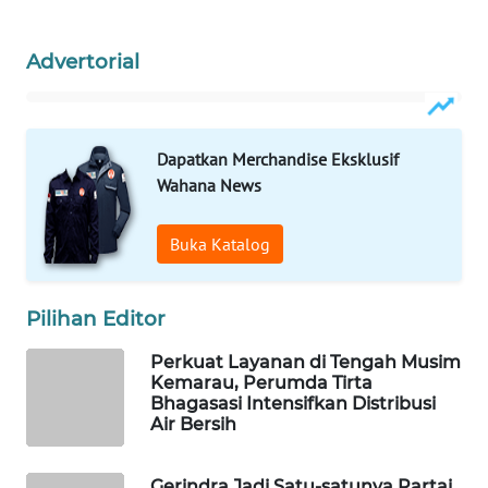
ID
Advertorial
MAWAKA
ID
MARTABAT
Dapatkan Merchandise Eksklusif
NET
Wahana News
PLN
Buka Katalog
WATCH
MKLI
Pilihan Editor
Perkuat Layanan di Tengah Musim
LPKKI
Kemarau, Perumda Tirta
Bhagasasi Intensifkan Distribusi
LKKI
Air Bersih
KOPEKLIN
Gerindra Jadi Satu-satunya Partai