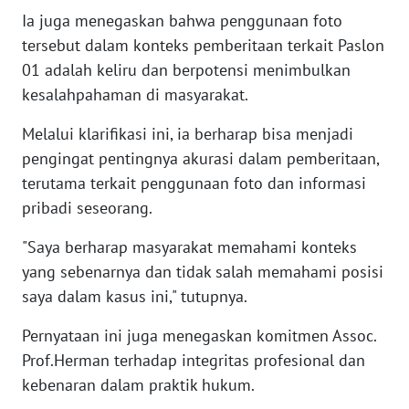
SULBAR
Ia juga menegaskan bahwa penggunaan foto
tersebut dalam konteks pemberitaan terkait Paslon
WN
01 adalah keliru dan berpotensi menimbulkan
BABEL
kesalahpahaman di masyarakat.
WN
Melalui klarifikasi ini, ia berharap bisa menjadi
SUMBAR
pengingat pentingnya akurasi dalam pemberitaan,
terutama terkait penggunaan foto dan informasi
WN
SUMSEL
pribadi seseorang.
"Saya berharap masyarakat memahami konteks
WN
yang sebenarnya dan tidak salah memahami posisi
BENGKULU
saya dalam kasus ini," tutupnya.
WN
Pernyataan ini juga menegaskan komitmen Assoc.
LAMPUNG
Prof.Herman terhadap integritas profesional dan
kebenaran dalam praktik hukum.
WN
JATENG