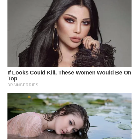
KONSUMEN
WAHANA
LISTRIK
WAHANA
TRAVEL
WAHANA
TV
WAHANANEWS
ID
WAHANANEWS
CO ID
WAHANANEWS
NET