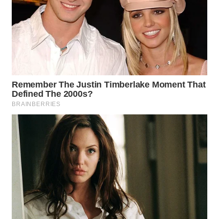
WN
TAPANULI
TENGAH
WN DELI
SERDANG
WN
TEBING
TINGGI
WN
PAKPAK
WN
KARAWANG
WN