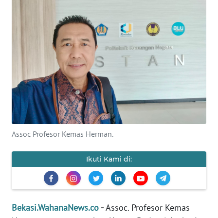
Informasi
INDEKS
BERITA
KONTAK
KAMI
INFO
IKLAN
Assoc Profesor Kemas Herman.
TENTANG
KAMI
Ikuti Kami di:
PEDOMAN
MEDIA
SIBER
Bekasi.WahanaNews.co
-
Assoc. Profesor Kemas