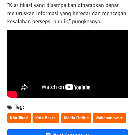
“Klarifikasi yang disampaikan diharapkan dapat
meluruskan informasi yang beredar dan mencegah
WN
kesalahan persepsi publik,” pungkasnya.
NUSANTARA
WN
JOGJA
WN
JATIM
WN
BALI
WN
Tag:
KALBAR
Klarifikasi
Kota Bekasi
Media Online
Wahananewsco
WN
KALTENG
Beri Komentar