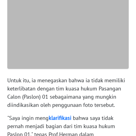
WN
BANTEN
WN
NTT
WN
KEPRI
Untuk itu, ia menegaskan bahwa ia tidak memiliki
WN
PAPUA
keterlibatan dengan tim kuasa hukum Pasangan
Calon (Paslon) 01 sebagaimana yang mungkin
WN
diindikasikan oleh penggunaan foto tersebut.
PAPUA
BARAT
"Saya ingin meng
klarifikasi
bahwa saya tidak
pernah menjadi bagian dari tim kuasa hukum
WN
Paslon 01," tegas Prof.Herman dalam