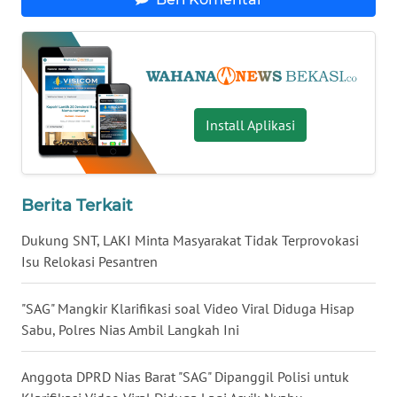
WN
KALTARA
WN
Install Aplikasi
KALSEL
WN
KALTIM
Berita Terkait
WN
Dukung SNT, LAKI Minta Masyarakat Tidak Terprovokasi
SULSEL
Isu Relokasi Pesantren
WN
"SAG" Mangkir Klarifikasi soal Video Viral Diduga Hisap
GORONTALO
Sabu, Polres Nias Ambil Langkah Ini
WN
Anggota DPRD Nias Barat "SAG" Dipanggil Polisi untuk
SULUT