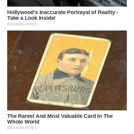
WAHANA
DESA
WISATA
LAPAK
WAHANA
Wahana
Network
KONSUMEN
LISTRIK
MASYARAKAT
KELISTRIKAN
WALINKI