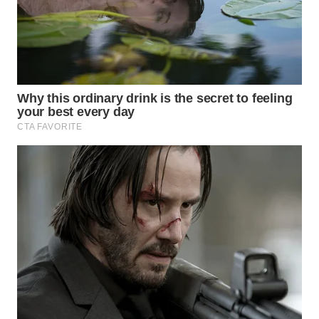
WAHANA
SPORT
WAHANA
UMKM
WAHANA
SELEB
WAHANA
PERSONA
WAHANA
OTOMOTIF
WAHANA
HEALTH