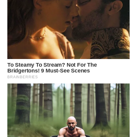
WN
INDRAMAYU
WN
KUNINGAN
WN
MAJALENGKA
WN
SUBANG
WN
SUKABUMI
WN
PURWAKARTA