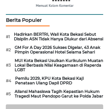
Memuat Kolom Komentar
KARING
NEWS
Berita Populer
JURNAL
MARITIM
Hadirkan BERTRI, Wali Kota Bekasi Sebut
#1
Disiplin ASN Tidak Hanya Diukur dari Absensi
HUMBANG
GM For A Day 2026 Sukses Digelar, 43 Anak
#2
NEWS
Pimpin Operasional Hotel Selama Sehari
MUI Kota Bekasi Usulkan Kurikulum Muatan
GARONGGANG
#3
Lokal Berbasis Nilai Keagamaan di Raperda
NEWS
LGBT
Pemilu 2029, KPU Kota Bekasi Kaji
#4
FISUELRI
Penataan Ulang Dapil DPRD
ID
Aliansi Mahasiswa Tagih Kepastian Hukum
#5
Tragedi Maut Pendopo Garut ke Polda Jabar
ENERGI
NEWS