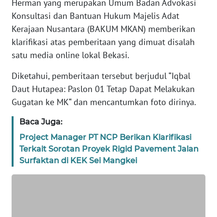
Herman yang merupakan Umum Badan Advokasi
REDAKSI
Konsultasi dan Bantuan Hukum Majelis Adat
Kerajaan Nusantara (BAKUM MKAN) memberikan
KARIR
klarifikasi atas pemberitaan yang dimuat disalah
satu media online lokal Bekasi.
DISCLAIMER
Diketahui, pemberitaan tersebut berjudul “Iqbal
Wahana
Daut Hutapea: Paslon 01 Tetap Dapat Melakukan
News
Gugatan ke MK“ dan mencantumkan foto dirinya.
Regional
Baca Juga:
WN
Project Manager PT NCP Berikan Klarifikasi
SUMUT
Terkait Sorotan Proyek Rigid Pavement Jalan
Surfaktan di KEK Sei Mangkei
WN
JAKARTA
WN
JABAR