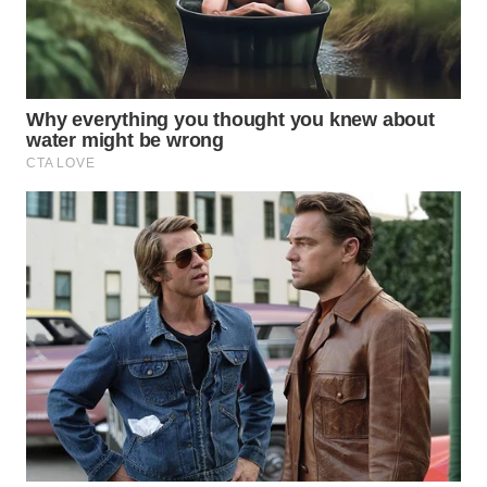
WN
PRIANGAN
TIMUR
WN
SEMARANG
WN
SOLO
WN
BOROBUDUR
WN
MADURA
WN