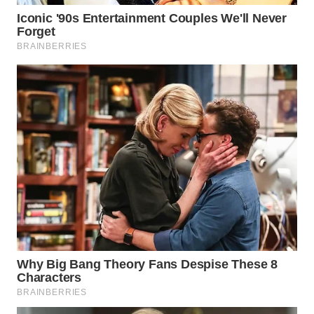
WAHANA
SPORT
WAHANA
UMKM
WAHANA
SELEB
WAHANA
PERSONA
WAHANA
OTOMOTIF
WAHANA
HEALTH