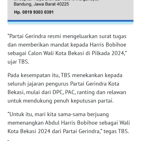
RIAU
WN
SERAMBI
“Partai Gerindra resmi mengeluarkan surat tugas
WN
dan memberikan mandat kepada Harris Bobihoe
JAMBI
sebagai Calon Wali Kota Bekasi di Pilkada 2024,”
ujar TBS.
WN
SULTRA
Pada kesempatan itu, TBS menekankan kepada
seluruh jajaran pengurus Partai Gerindra Kota
WN
Bekasi, mulai dari DPC, PAC, ranting dan relawan
NTB
untuk mendukung penuh keputusan partai.
WN
“Untuk itu, mari kita sama-sama berjuang
SULTENG
memenangkan Abdul Harris Bobihoe sebagai Wali
Kota Bekasi 2024 dari Partai Gerindra,” tegas TBS.
WN