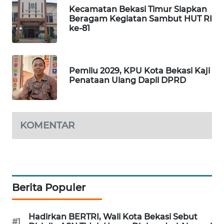
NEWS
Kecamatan Bekasi Timur Siapkan
Beragam Kegiatan Sambut HUT RI
SIBARAGAS
ke-81
NEWS
METRO
Pemilu 2029, KPU Kota Bekasi Kaji
SIANTAR
Penataan Ulang Dapil DPRD
NEWS
METRO
MEDAN
KOMENTAR
NEWS
METRO
JAKARTA
NEWS
Berita Populer
KRT
NEWS
Hadirkan BERTRI, Wali Kota Bekasi Sebut
#1