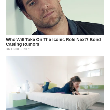
WN
INDRAMAYU
WN
KUNINGAN
WN
MAJALENGKA
WN
SUBANG
WN
SUKABUMI
WN
PURWAKARTA