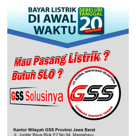
WN
BANTEN
WN
NTT
WN
KEPRI
WN
PAPUA
WN
PAPUA
BARAT
WN