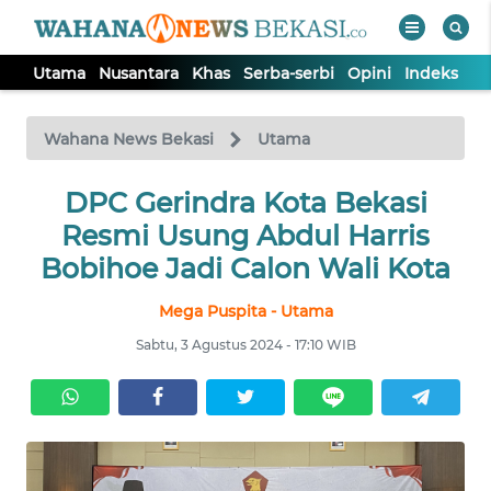
Utama
Nusantara
Khas
Serba-serbi
Opini
Indeks
WAHANA
Tutup
TV
Wahana News Bekasi
Utama
DPC Gerindra Kota Bekasi
UTAMA
Resmi Usung Abdul Harris
NUSANTARA
Bobihoe Jadi Calon Wali Kota
Mega Puspita - Utama
KHAS
Sabtu, 3 Agustus 2024 - 17:10 WIB
SERBA-
SERBI
OPINI