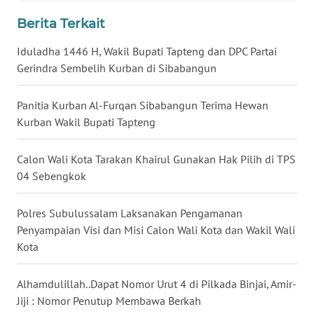
Berita Terkait
WN
KALTARA
Iduladha 1446 H, Wakil Bupati Tapteng dan DPC Partai
Gerindra Sembelih Kurban di Sibabangun
WN
KALSEL
Panitia Kurban Al-Furqan Sibabangun Terima Hewan
Kurban Wakil Bupati Tapteng
WN
KALTIM
Calon Wali Kota Tarakan Khairul Gunakan Hak Pilih di TPS
04 Sebengkok
WN
SULSEL
Polres Subulussalam Laksanakan Pengamanan
Penyampaian Visi dan Misi Calon Wali Kota dan Wakil Wali
WN
Kota
GORONTALO
Alhamdulillah..Dapat Nomor Urut 4 di Pilkada Binjai, Amir-
WN
Jiji : Nomor Penutup Membawa Berkah
SULUT