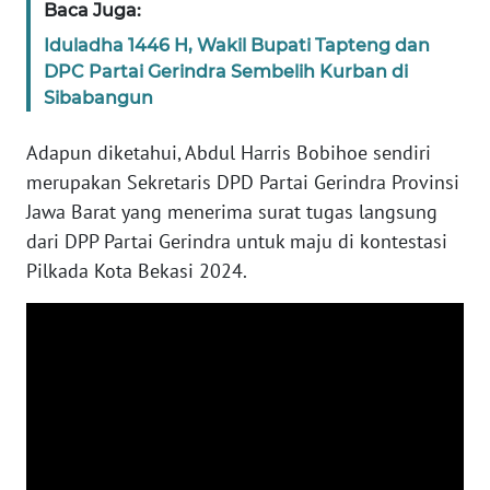
SULBAR
Baca Juga:
Iduladha 1446 H, Wakil Bupati Tapteng dan
WN
DPC Partai Gerindra Sembelih Kurban di
BABEL
Sibabangun
WN
Adapun diketahui, Abdul Harris Bobihoe sendiri
SUMBAR
merupakan Sekretaris DPD Partai Gerindra Provinsi
Jawa Barat yang menerima surat tugas langsung
WN
dari DPP Partai Gerindra untuk maju di kontestasi
SUMSEL
Pilkada Kota Bekasi 2024.
WN
BENGKULU
WN
LAMPUNG
WN
JATENG