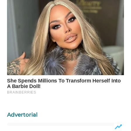
WAHANA
DESA
WISATA
LAPAK
WAHANA
Wahana
Network
KONSUMEN
LISTRIK
MASYARAKAT
KELISTRIKAN
Advertorial
WALINKI