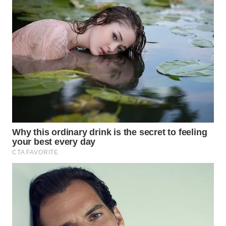
WN
SUMEDANG
WN
CIANJUR
WN
KEPULAUAN
SERIBU
WN
TANGERANG
WN
BINJAI
WN
CIREBON