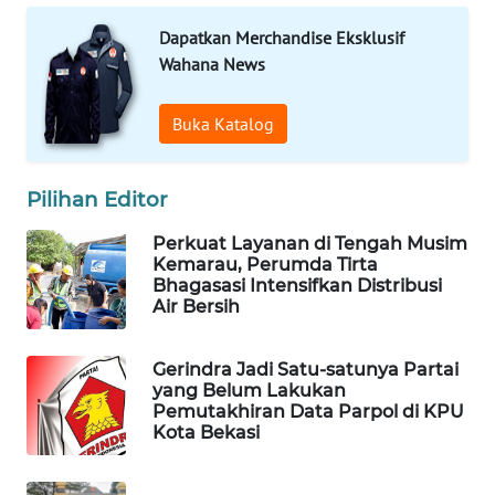
ID
Dapatkan Merchandise Eksklusif
Wahana News
MAWAKA
ID
Buka Katalog
MARTABAT
NET
Pilihan Editor
PLN
Perkuat Layanan di Tengah Musim
WATCH
Kemarau, Perumda Tirta
Bhagasasi Intensifkan Distribusi
Air Bersih
MKLI
Gerindra Jadi Satu-satunya Partai
LPKKI
yang Belum Lakukan
Pemutakhiran Data Parpol di KPU
LKKI
Kota Bekasi
KOPEKLIN