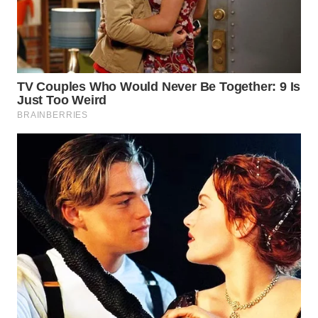
KONSUMEN
WAHANA
LISTRIK
WAHANA
TRAVEL
WAHANA
TV
WAHANANEWS
ID
WAHANANEWS
CO ID
WAHANANEWS
NET