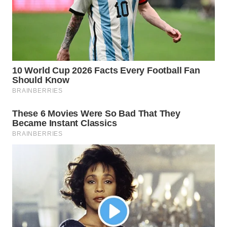
LANGKAT
WN
TAPANULI
SELATAN
WN
TANJUNG
LESUNG
WN
KARO
WN
SIMALUNGUN
WN
LABUHANBATU