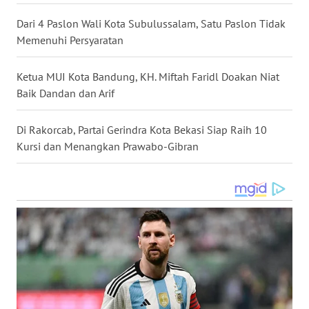
Dari 4 Paslon Wali Kota Subulussalam, Satu Paslon Tidak
WN
Memenuhi Persyaratan
MALUKU
Ketua MUI Kota Bandung, KH. Miftah Faridl Doakan Niat
WN
Baik Dandan dan Arif
MALUT
Di Rakorcab, Partai Gerindra Kota Bekasi Siap Raih 10
WN
Kursi dan Menangkan Prawabo-Gibran
DAIRI
WN
DANAU
TOBA
WN
NIAS
WN