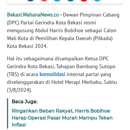
REDAKSI
Bekasi.WahanaNews.co
-
Dewan Pimpinan Cabang
KARIR
(DPC) Partai Gerindra Kota Bekasi resmi
mengusung Abdul Harris Bobihoe sebagai Calon
DISCLAIMER
Wali Kota di Pemilihan Kepala Daerah (Pilkada)
Kota Bekasi 2024.
Wahana
News
Hal itu sebagaimana disampaikan Ketua DPC
Regional
Gerindra Kota Bekasi, Tahapan Bambang Sutopo
(TBS) di acara
konsolidasi
internal partai yang
WN
diselenggarakan di Hotel Merapi Merbabu, Sabtu
SUMUT
(3/8/2024).
WN
Baca Juga:
JAKARTA
Ringankan Beban Rakyat, Harris Bobihoe
Harap Operasi Pasar Murah Mampu Tekan
WN
Inflasi
JABAR