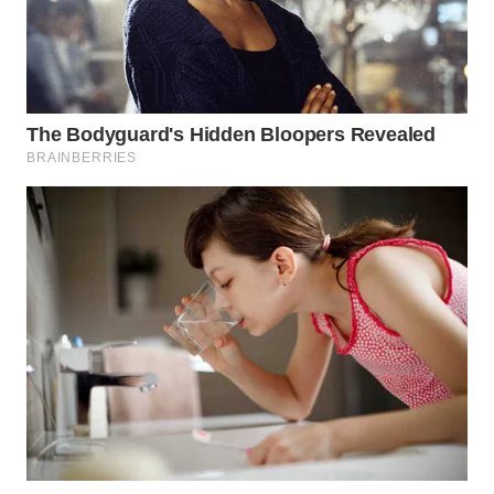
WN
TAPANULI
TENGAH
WN DELI
SERDANG
WN
TEBING
TINGGI
WN
PAKPAK
WN
KARAWANG
WN