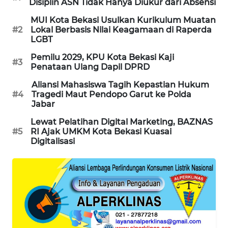
Disiplin ASN Tidak Hanya Diukur dari Absensi
KARING
MUI Kota Bekasi Usulkan Kurikulum Muatan
#2
Lokal Berbasis Nilai Keagamaan di Raperda
NEWS
LGBT
JURNAL
Pemilu 2029, KPU Kota Bekasi Kaji
#3
Penataan Ulang Dapil DPRD
MARITIM
Aliansi Mahasiswa Tagih Kepastian Hukum
#4
Tragedi Maut Pendopo Garut ke Polda
HUMBANG
Jabar
NEWS
Lewat Pelatihan Digital Marketing, BAZNAS
#5
RI Ajak UMKM Kota Bekasi Kuasai
GARONGGANG
Digitalisasi
NEWS
FISUELRI
ID
ENERGI
NEWS