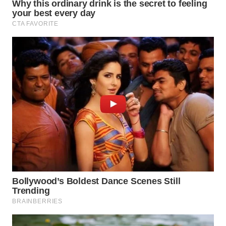
BEKASI
WN
BOGOR
WN
DEPOK
WN
TAPANULI
UTARA
WN
SAMOSIR
WN
PADANG
LAWAS