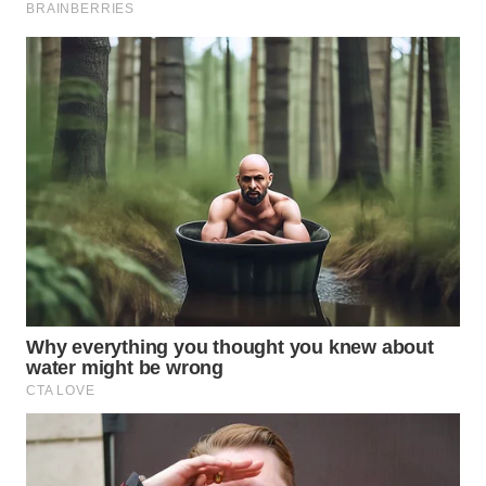
SURABAYA
WN
NATUNA
WN
BINTAN
WN
MANDALIKA
WN
LIKUPANG
WN
LABUANBAJO
WN
BORNEO