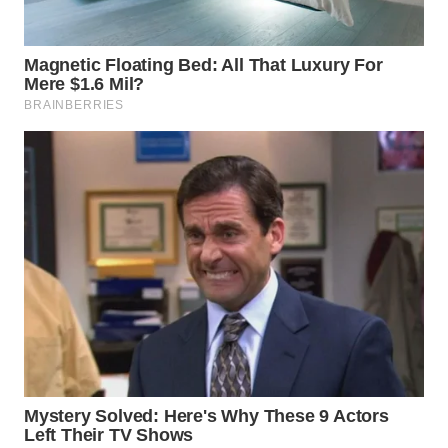
WN
PRIANGAN
TIMUR
WN
SEMARANG
WN
SOLO
WN
BOROBUDUR
WN
MADURA
WN