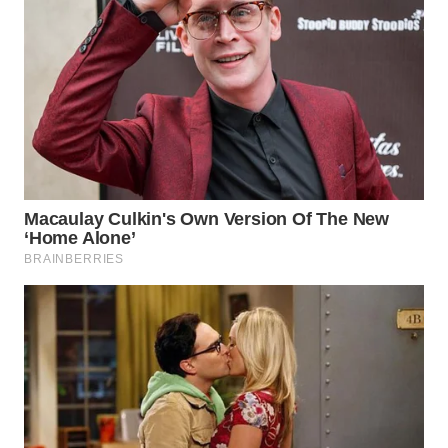
Wahana
Media
Group
WAHANA
NEWS
WAHANA
TANI
WAHANA
ADVOKAT
WAHANA
INFRASTRUKTUR
WAHANA