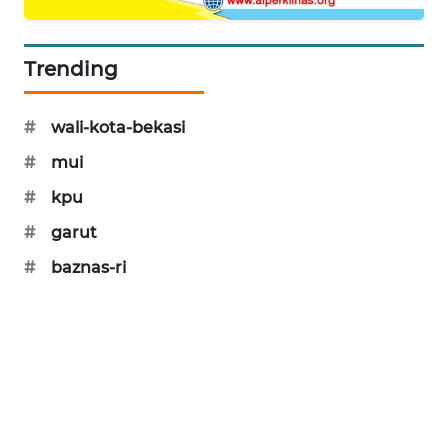
CILEUNGSI
NEWS
Trending
BERKAT
#
wali-kota-bekasi
NEWS
#
mui
BERAMPU
#
kpu
NEWS
#
garut
ANUGERAH
#
baznas-ri
NEWS
AKHLAK
ID
PERAPKI
NEWS