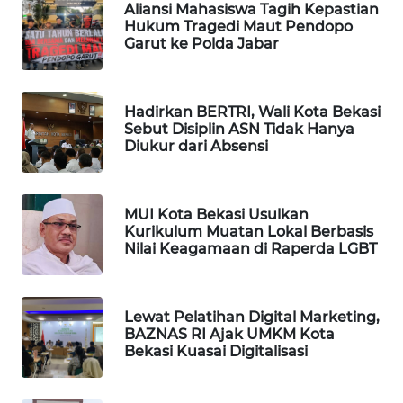
Aliansi Mahasiswa Tagih Kepastian
Hukum Tragedi Maut Pendopo
PORTAL
Garut ke Polda Jabar
KONSUMEN
FORWAMKI
Hadirkan BERTRI, Wali Kota Bekasi
Sebut Disiplin ASN Tidak Hanya
Diukur dari Absensi
ALPERKLINAS
FORJASIDA
MUI Kota Bekasi Usulkan
Kurikulum Muatan Lokal Berbasis
Nilai Keagamaan di Raperda LGBT
TAMBANG
NEWS
Lewat Pelatihan Digital Marketing,
SITUNGIR
BAZNAS RI Ajak UMKM Kota
NEWS
Bekasi Kuasai Digitalisasi
SIDIKALANG