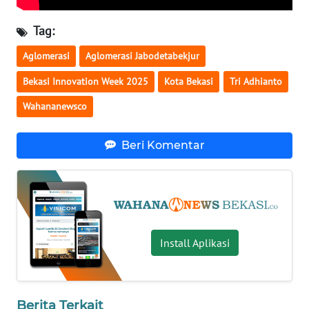
Tag:
WN
NUSANTARA
Aglomerasi
Aglomerasi Jabodetabekjur
Bekasi Innovation Week 2025
Kota Bekasi
Tri Adhianto
WN
JOGJA
Wahananewsco
WN
Beri Komentar
JATIM
WN
BALI
WN
Install Aplikasi
KALBAR
WN
Berita Terkait
KALTENG