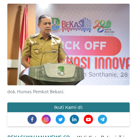
Informasi
INDEKS
BERITA
KONTAK
KAMI
INFO
IKLAN
dok. Humas Pemkot Bekasi.
TENTANG
KAMI
Ikuti Kami di:
PEDOMAN
MEDIA
SIBER