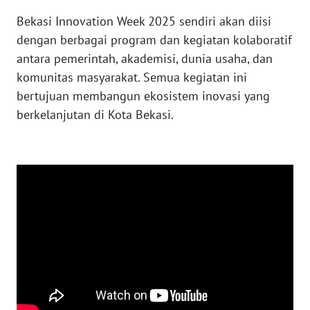
SULBAR
Bekasi Innovation Week 2025 sendiri akan diisi
WN
dengan berbagai program dan kegiatan kolaboratif
BABEL
antara pemerintah, akademisi, dunia usaha, dan
komunitas masyarakat. Semua kegiatan ini
WN
bertujuan membangun ekosistem inovasi yang
SUMBAR
berkelanjutan di Kota Bekasi.
WN
SUMSEL
WN
BENGKULU
WN
LAMPUNG
WN
JATENG