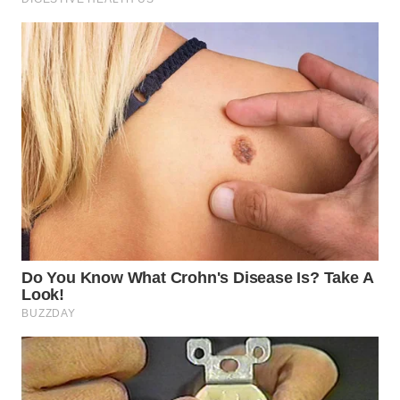
WN
PRIANGAN
TIMUR
WN
SEMARANG
WN
SOLO
WN
BOROBUDUR
WN
MADURA
WN