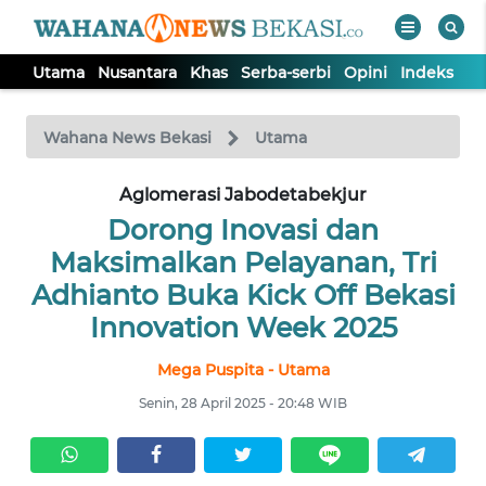
Utama
Nusantara
Khas
Serba-serbi
Opini
Indeks
WAHANA
Tutup
TV
Wahana News Bekasi
Utama
Aglomerasi Jabodetabekjur
UTAMA
Dorong Inovasi dan
NUSANTARA
Maksimalkan Pelayanan, Tri
Adhianto Buka Kick Off Bekasi
KHAS
Innovation Week 2025
Mega Puspita - Utama
SERBA-
SERBI
Senin, 28 April 2025 - 20:48 WIB
OPINI