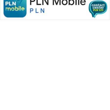
WAHANA MEDIA GROUP
|
|
|
WAHANA NEWS co
WAHANA TANI
WAHANA ADVOKAT
|
|
WAHANA INFRASTRUKTUR
WAHANA KONSUMEN
|
|
|
WAHANA LISTRIK
WAHANA TRAVEL
WAHANA TV
|
|
|
WAHANANEWS id
WAHANANEWS CO ID
WAHANANEWS NET
|
|
|
WAHANA SPORT ID
Wahana UMKM
Wahana Seleb