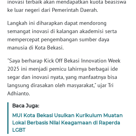
inovasi terbaik akan mendapatkan kuota beasiswa
RIAU
ke luar negeri dari Pemerintah Daerah.
WN
Langkah ini diharapkan dapat mendorong
SERAMBI
semangat inovasi di kalangan akademisi serta
mempercepat pengembangan sumber daya
WN
JAMBI
manusia di Kota Bekasi.
"Saya berharap Kick Off Bekasi Innovation Week
WN
2025 ini menjadi pemicu lahirnya berbagai ide
SULTRA
segar dan inovasi nyata, yang manfaatnya bisa
langsung dirasakan oleh masyarakat," ujar Tri
WN
NTB
Adhianto.
Baca Juga:
WN
SULTENG
MUI Kota Bekasi Usulkan Kurikulum Muatan
Lokal Berbasis Nilai Keagamaan di Raperda
LGBT
WN