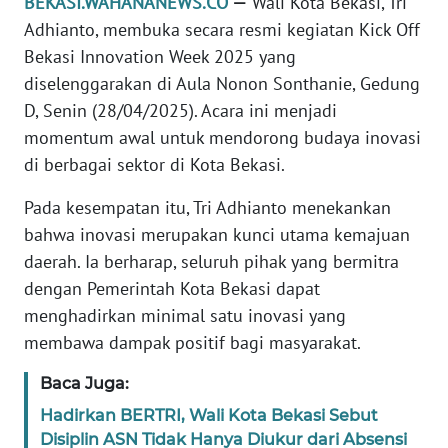
BEKASI.WAHANANEWS.CO
—
Wali Kota Bekasi, Tri
REDAKSI
Adhianto, membuka secara resmi kegiatan Kick Off
Bekasi Innovation Week 2025 yang
KARIR
diselenggarakan di Aula Nonon Sonthanie, Gedung
D, Senin (28/04/2025). Acara ini menjadi
DISCLAIMER
momentum awal untuk mendorong budaya inovasi
di berbagai sektor di Kota Bekasi.
Wahana
News
Pada kesempatan itu, Tri Adhianto menekankan
Regional
bahwa inovasi merupakan kunci utama kemajuan
daerah. Ia berharap, seluruh pihak yang bermitra
WN
dengan Pemerintah Kota Bekasi dapat
SUMUT
menghadirkan minimal satu inovasi yang
membawa dampak positif bagi masyarakat.
WN
JAKARTA
Baca Juga:
Hadirkan BERTRI, Wali Kota Bekasi Sebut
WN
JABAR
Disiplin ASN Tidak Hanya Diukur dari Absensi