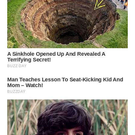
Wahana
Media
Group
WAHANA
NEWS
WAHANA
TANI
WAHANA
ADVOKAT
WAHANA
INFRASTRUKTUR
WAHANA