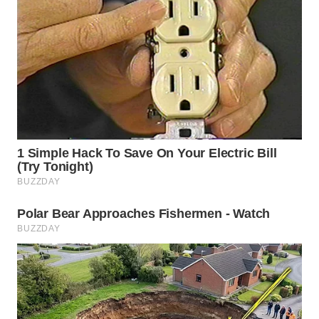
SURABAYA
WN
NATUNA
WN
BINTAN
WN
MANDALIKA
WN
LIKUPANG
WN
LABUANBAJO
WN
BORNEO