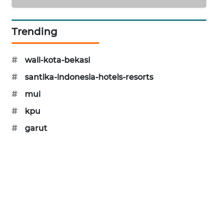
KARING
NEWS
Trending
JURNAL
#
wali-kota-bekasi
MARITIM
#
santika-indonesia-hotels-resorts
HUMBANG
#
mui
NEWS
#
kpu
GARONGGANG
#
garut
NEWS
FISUELRI
ID
ENERGI
NEWS