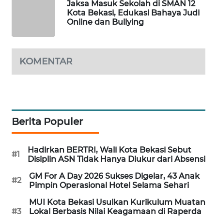
Jaksa Masuk Sekolah di SMAN 12
Kota Bekasi, Edukasi Bahaya Judi
Online dan Bullying
PORTAL
KONSUMEN
FORWAMKI
KOMENTAR
ALPERKLINAS
FORJASIDA
Berita Populer
TAMBANG
NEWS
Hadirkan BERTRI, Wali Kota Bekasi Sebut
#1
Disiplin ASN Tidak Hanya Diukur dari Absensi
SITUNGIR
GM For A Day 2026 Sukses Digelar, 43 Anak
#2
NEWS
Pimpin Operasional Hotel Selama Sehari
MUI Kota Bekasi Usulkan Kurikulum Muatan
SIDIKALANG
#3
Lokal Berbasis Nilai Keagamaan di Raperda