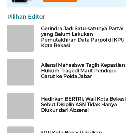
WAHANA
Pilihan Editor
DESA
WISATA
Gerindra Jadi Satu-satunya Partai
yang Belum Lakukan
Pemutakhiran Data Parpol di KPU
LAPAK
Kota Bekasi
WAHANA
Wahana
Aliansi Mahasiswa Tagih Kepastian
Network
Hukum Tragedi Maut Pendopo
Garut ke Polda Jabar
KONSUMEN
LISTRIK
Hadirkan BERTRI, Wali Kota Bekasi
Sebut Disiplin ASN Tidak Hanya
MASYARAKAT
Diukur dari Absensi
KELISTRIKAN
WALINKI
MUI Kota Bekasi Usulkan