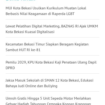
MUI Kota Bekasi Usulkan Kurikulum Muatan Lokal
WN
Berbasis Nilai Keagamaan di Raperda LGBT
KALTARA
Lewat Pelatihan Digital Marketing, BAZNAS RI Ajak UMKM
WN
Kota Bekasi Kuasai Digitalisasi
KALSEL
Kecamatan Bekasi Timur Siapkan Beragam Kegiatan
WN
Sambut HUT RI ke-81
KALTIM
Pemilu 2029, KPU Kota Bekasi Kaji Penataan Ulang Dapil
WN
DPRD
SULSEL
Jaksa Masuk Sekolah di SMAN 12 Kota Bekasi, Edukasi
WN
GORONTALO
Bahaya Judi Online dan Bullying
WN
Umroh Gratis Hingga 5 Unit Sepeda Motor Meriahkan
SULUT
Gebyar Hadiah Tabungan Cempaka Koppas Kranggan