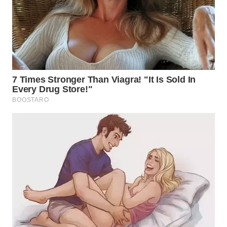
WN
SUMEDANG
WN
CIANJUR
WN
KEPULAUAN
SERIBU
WN
TANGERANG
WN
BINJAI
WN
CIREBON