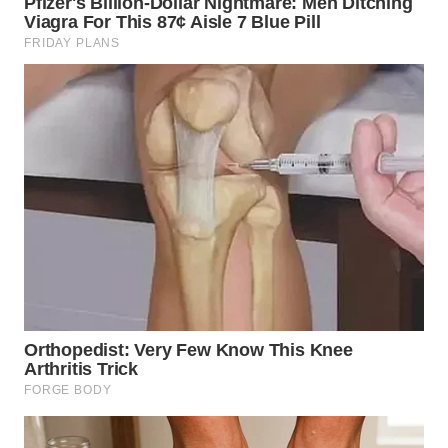
WN
TAPANULI
TENGAH
WN DELI
SERDANG
WN
TEBING
TINGGI
WN
PAKPAK
WN
KARAWANG
WN