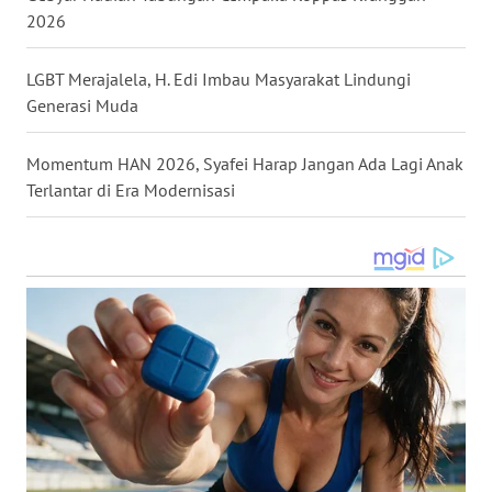
2026
WN
MALUKU
LGBT Merajalela, H. Edi Imbau Masyarakat Lindungi
Generasi Muda
WN
MALUT
Momentum HAN 2026, Syafei Harap Jangan Ada Lagi Anak
Terlantar di Era Modernisasi
WN
DAIRI
WN
DANAU
TOBA
WN
NIAS
WN