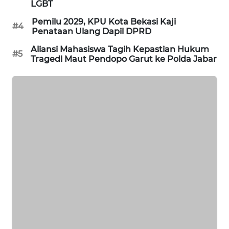
NEWS
LGBT
Pemilu 2029, KPU Kota Bekasi Kaji
#4
SIBARAGAS
Penataan Ulang Dapil DPRD
NEWS
Aliansi Mahasiswa Tagih Kepastian Hukum
#5
Tragedi Maut Pendopo Garut ke Polda Jabar
METRO
SIANTAR
NEWS
METRO
MEDAN
NEWS
METRO
JAKARTA
NEWS
KRT
NEWS