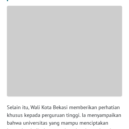
WN
BANTEN
WN
NTT
WN
KEPRI
WN
PAPUA
WN
PAPUA
Selain itu, Wali Kota Bekasi memberikan perhatian
BARAT
khusus kepada perguruan tinggi. Ia menyampaikan
bahwa universitas yang mampu menciptakan
WN