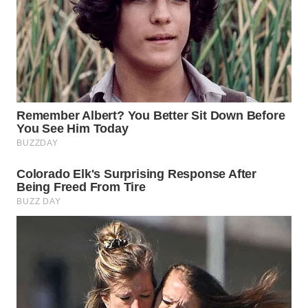
KONSUMEN
WAHANA
LISTRIK
WAHANA
TRAVEL
WAHANA
TV
WAHANANEWS
ID
WAHANANEWS
CO ID
WAHANANEWS
NET