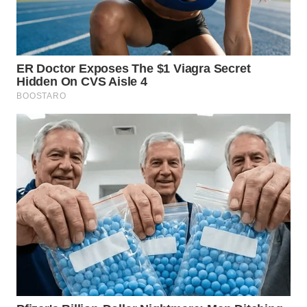
LANGKAT
WN
TAPANULI
SELATAN
WN
TANJUNG
LESUNG
WN
KARO
WN
SIMALUNGUN
WN
LABUHANBATU