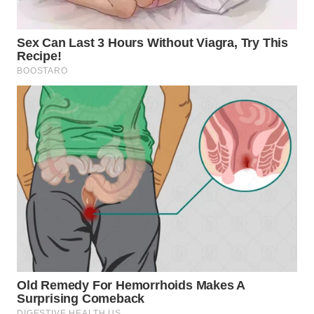
WN
INDRAMAYU
WN
KUNINGAN
WN
MAJALENGKA
WN
SUBANG
WN
SUKABUMI
WN
PURWAKARTA