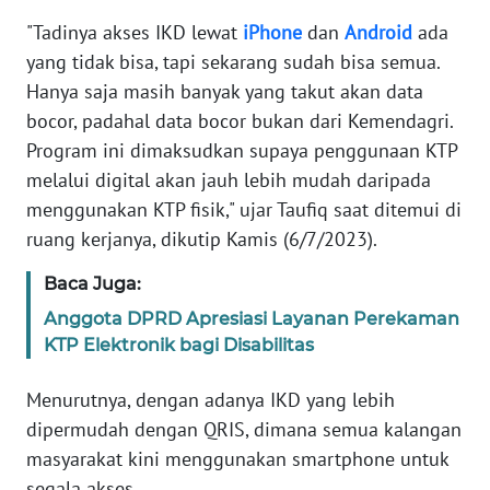
RIAU
"Tadinya akses IKD lewat
iPhone
dan
Android
ada
yang tidak bisa, tapi sekarang sudah bisa semua.
WN
SERAMBI
Hanya saja masih banyak yang takut akan data
bocor, padahal data bocor bukan dari Kemendagri.
WN
Program ini dimaksudkan supaya penggunaan KTP
JAMBI
melalui digital akan jauh lebih mudah daripada
menggunakan KTP fisik," ujar Taufiq saat ditemui di
WN
ruang kerjanya, dikutip Kamis (6/7/2023).
SULTRA
Baca Juga:
WN
Anggota DPRD Apresiasi Layanan Perekaman
NTB
KTP Elektronik bagi Disabilitas
WN
Menurutnya, dengan adanya IKD yang lebih
SULTENG
dipermudah dengan QRIS, dimana semua kalangan
masyarakat kini menggunakan smartphone untuk
WN
segala akses.