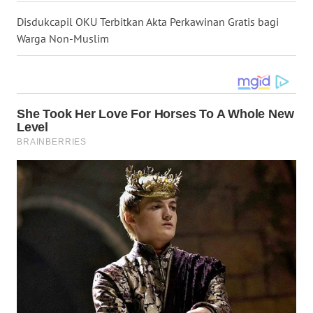
LANGKAT
Disdukcapil OKU Terbitkan Akta Perkawinan Gratis bagi
Warga Non-Muslim
WN
TAPANULI
SELATAN
WN
TANJUNG
LESUNG
WN
KARO
WN
SIMALUNGUN
WN
LABUHANBATU