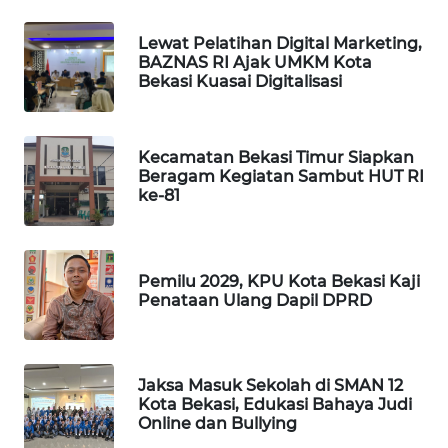
NEWS
Lewat Pelatihan Digital Marketing,
SIBARAGAS
BAZNAS RI Ajak UMKM Kota
NEWS
Bekasi Kuasai Digitalisasi
METRO
SIANTAR
Kecamatan Bekasi Timur Siapkan
NEWS
Beragam Kegiatan Sambut HUT RI
ke-81
METRO
MEDAN
NEWS
Pemilu 2029, KPU Kota Bekasi Kaji
Penataan Ulang Dapil DPRD
METRO
JAKARTA
NEWS
Jaksa Masuk Sekolah di SMAN 12
Kota Bekasi, Edukasi Bahaya Judi
KRT
Online dan Bullying
NEWS