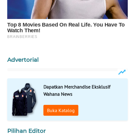
ID
MAWAKA
ID
MARTABAT
NET
Advertorial
PLN
WATCH
MKLI
Dapatkan Merchandise Eksklusif
Wahana News
LPKKI
Buka Katalog
LKKI
Pilihan Editor
KOPEKLIN