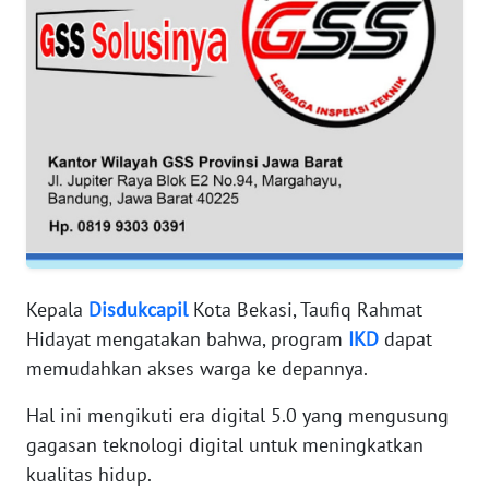
WN
BANTEN
WN
NTT
WN
KEPRI
WN
Kepala
Disdukcapil
Kota Bekasi, Taufiq Rahmat
PAPUA
Hidayat mengatakan bahwa, program
IKD
dapat
memudahkan akses warga ke depannya.
WN
PAPUA
Hal ini mengikuti era digital 5.0 yang mengusung
BARAT
gagasan teknologi digital untuk meningkatkan
kualitas hidup.
WN