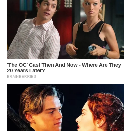
SURABAYA
WN
NATUNA
WN
BINTAN
WN
MANDALIKA
WN
LIKUPANG
WN
LABUANBAJO
WN
BORNEO