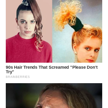
WAHANA
SPORT
WAHANA
UMKM
WAHANA
SELEB
WAHANA
PERSONA
WAHANA
OTOMOTIF
WAHANA
HEALTH