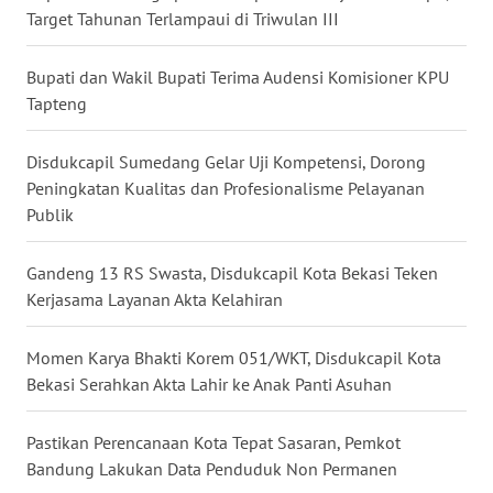
Target Tahunan Terlampaui di Triwulan III
WN
MALUKU
Bupati dan Wakil Bupati Terima Audensi Komisioner KPU
Tapteng
WN
MALUT
Disdukcapil Sumedang Gelar Uji Kompetensi, Dorong
Peningkatan Kualitas dan Profesionalisme Pelayanan
WN
Publik
DAIRI
Gandeng 13 RS Swasta, Disdukcapil Kota Bekasi Teken
WN
Kerjasama Layanan Akta Kelahiran
DANAU
TOBA
Momen Karya Bhakti Korem 051/WKT, Disdukcapil Kota
Bekasi Serahkan Akta Lahir ke Anak Panti Asuhan
WN
NIAS
Pastikan Perencanaan Kota Tepat Sasaran, Pemkot
Bandung Lakukan Data Penduduk Non Permanen
WN