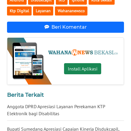
Android
Disdukcapil
IKD
Iphone
Kota Bekasi
Ktp Digital
Layanan
Wahananewsco
WN
KALTARA
Beri Komentar
WN
KALSEL
WN
KALTIM
Install Aplikasi
WN
SULSEL
Berita Terkait
WN
Anggota DPRD Apresiasi Layanan Perekaman KTP
GORONTALO
Elektronik bagi Disabilitas
WN
SULUT
Bupati Sumedang Apresiasi Capaian Kinerja Disdukcapil,