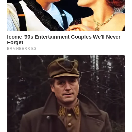
Wahana
Media
Group
WAHANA
NEWS
WAHANA
TANI
WAHANA
ADVOKAT
WAHANA
INFRASTRUKTUR
WAHANA