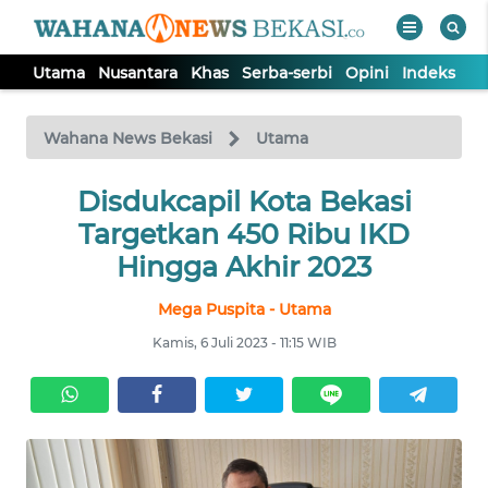
Utama
Nusantara
Khas
Serba-serbi
Opini
Indeks
WAHANA
Tutup
TV
Wahana News Bekasi
Utama
Disdukcapil Kota Bekasi
UTAMA
Targetkan 450 Ribu IKD
NUSANTARA
Hingga Akhir 2023
Mega Puspita - Utama
KHAS
Kamis, 6 Juli 2023 - 11:15 WIB
SERBA-
SERBI
OPINI