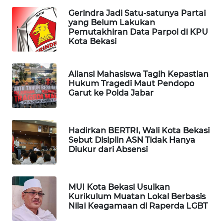
Gerindra Jadi Satu-satunya Partai
yang Belum Lakukan
PORTAL
Pemutakhiran Data Parpol di KPU
KONSUMEN
Kota Bekasi
FORWAMKI
Aliansi Mahasiswa Tagih Kepastian
Hukum Tragedi Maut Pendopo
ALPERKLINAS
Garut ke Polda Jabar
FORJASIDA
Hadirkan BERTRI, Wali Kota Bekasi
TAMBANG
Sebut Disiplin ASN Tidak Hanya
NEWS
Diukur dari Absensi
SITUNGIR
NEWS
MUI Kota Bekasi Usulkan
Kurikulum Muatan Lokal Berbasis
Nilai Keagamaan di Raperda LGBT
SIDIKALANG