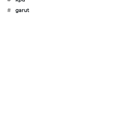
SONYA
#
garut
ASA
NEWS