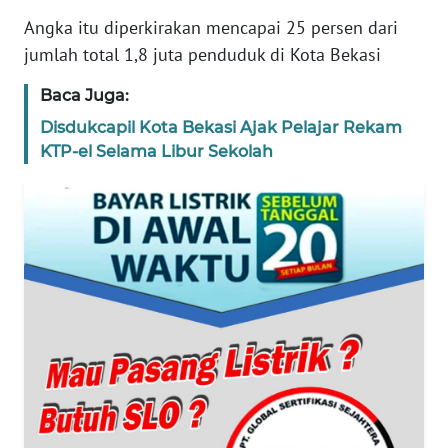
REDAKSI
Angka itu diperkirakan mencapai 25 persen dari
jumlah total 1,8 juta penduduk di Kota Bekasi
KARIR
Baca Juga:
DISCLAIMER
Disdukcapil Kota Bekasi Ajak Pelajar Rekam
KTP-el Selama Libur Sekolah
Wahana
News
Regional
WN
SUMUT
WN
JAKARTA
WN
JABAR