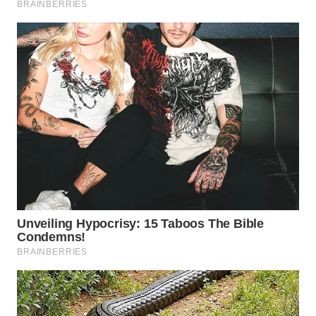
BEKASI
WN
BOGOR
WN
DEPOK
WN
TAPANULI
UTARA
WN
SAMOSIR
WN
PADANG
LAWAS