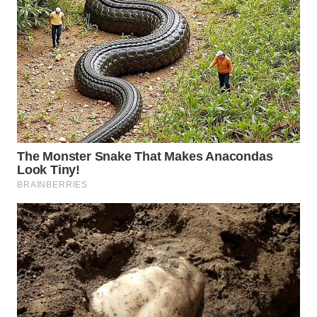
WN
SUMEDANG
WN
CIANJUR
WN
KEPULAUAN
SERIBU
WN
TANGERANG
WN
BINJAI
WN
CIREBON