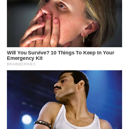
WAHANA
DESA
WISATA
LAPAK
WAHANA
Wahana
Network
KONSUMEN
LISTRIK
MASYARAKAT
KELISTRIKAN
WALINKI