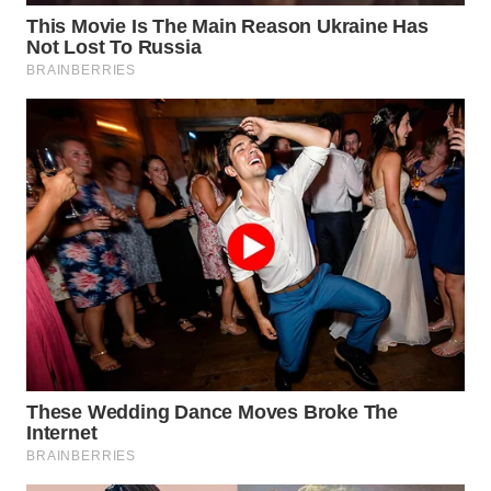
KONSUMEN
WAHANA
LISTRIK
WAHANA
TRAVEL
WAHANA
TV
WAHANANEWS
ID
WAHANANEWS
CO ID
WAHANANEWS
NET