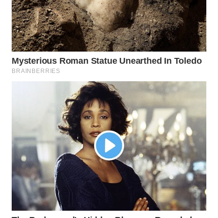
WN
INDRAMAYU
WN
KUNINGAN
WN
MAJALENGKA
WN
SUBANG
WN
SUKABUMI
WN
PURWAKARTA