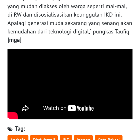
yang mudah diakses oleh warga seperti mal-mal,
di RW dan disosialisasikan keunggulan IKD ini.
WN
Apalagi generasi muda sekarang yang senang akan
NUSANTARA
kemudahan dari teknologi digital," pungkas Taufiq.
WN
[mga]
JOGJA
WN
JATIM
WN
BALI
WN
KALBAR
Tag:
WN
KALTENG