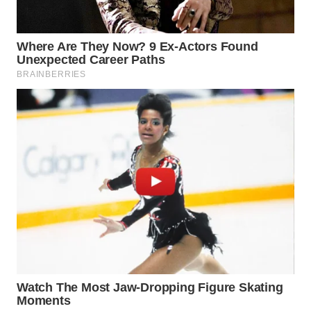
WN
TAPANULI
TENGAH
WN DELI
SERDANG
WN
TEBING
TINGGI
WN
PAKPAK
WN
KARAWANG
WN