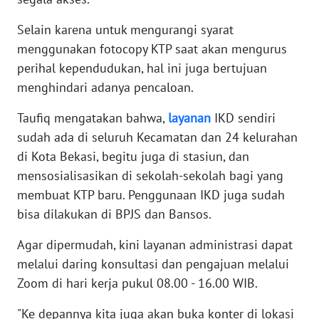
SULBAR
Selain karena untuk mengurangi syarat
WN
menggunakan fotocopy KTP saat akan mengurus
BABEL
perihal kependudukan, hal ini juga bertujuan
menghindari adanya pencaloan.
WN
SUMBAR
Taufiq mengatakan bahwa,
layanan
IKD sendiri
sudah ada di seluruh Kecamatan dan 24 kelurahan
WN
di Kota Bekasi, begitu juga di stasiun, dan
SUMSEL
mensosialisasikan di sekolah-sekolah bagi yang
membuat KTP baru. Penggunaan IKD juga sudah
WN
BENGKULU
bisa dilakukan di BPJS dan Bansos.
Agar dipermudah, kini layanan administrasi dapat
WN
melalui daring konsultasi dan pengajuan melalui
LAMPUNG
Zoom di hari kerja pukul 08.00 - 16.00 WIB.
WN
"Ke depannya kita juga akan buka konter di lokasi
JATENG