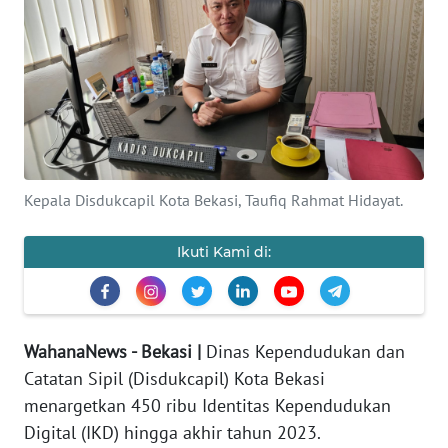
Informasi
INDEKS
BERITA
KONTAK
KAMI
Kepala Disdukcapil Kota Bekasi, Taufiq Rahmat Hidayat.
INFO
IKLAN
Ikuti Kami di:
TENTANG
KAMI
WahanaNews - Bekasi |
Dinas Kependudukan dan
PEDOMAN
Catatan Sipil (Disdukcapil) Kota Bekasi
MEDIA
menargetkan 450 ribu Identitas Kependudukan
SIBER
Digital (IKD) hingga akhir tahun 2023.