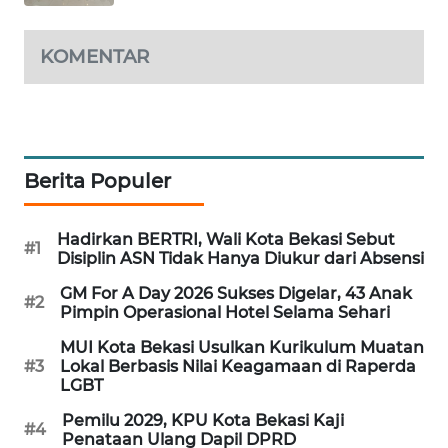
KARING
KOMENTAR
NEWS
JURNAL
MARITIM
Berita Populer
HUMBANG
NEWS
Hadirkan BERTRI, Wali Kota Bekasi Sebut
#1
Disiplin ASN Tidak Hanya Diukur dari Absensi
GARONGGANG
NEWS
GM For A Day 2026 Sukses Digelar, 43 Anak
#2
Pimpin Operasional Hotel Selama Sehari
FISUELRI
MUI Kota Bekasi Usulkan Kurikulum Muatan
ID
#3
Lokal Berbasis Nilai Keagamaan di Raperda
LGBT
ENERGI
Pemilu 2029, KPU Kota Bekasi Kaji
NEWS
#4
Penataan Ulang Dapil DPRD