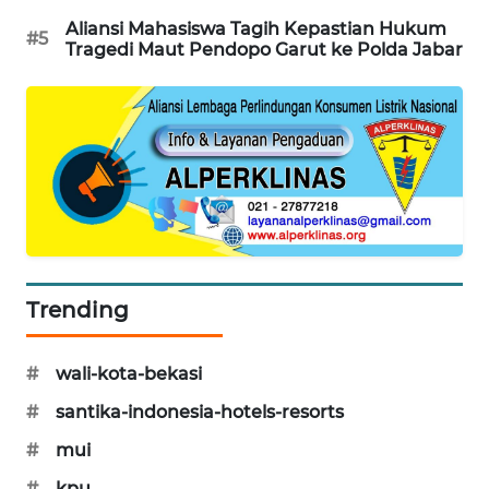
Aliansi Mahasiswa Tagih Kepastian Hukum
CILEUNGSI
#5
Tragedi Maut Pendopo Garut ke Polda Jabar
NEWS
BERKAT
NEWS
BERAMPU
NEWS
ANUGERAH
NEWS
Trending
AKHLAK
#
wali-kota-bekasi
ID
#
santika-indonesia-hotels-resorts
PERAPKI
#
mui
NEWS
#
kpu