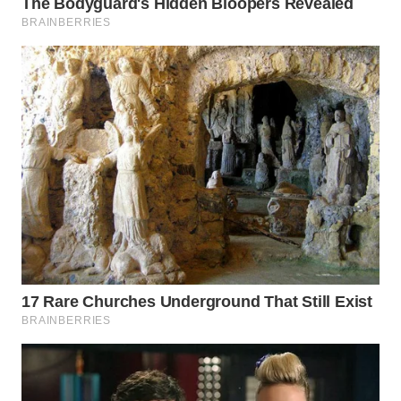
WN
PRIANGAN
TIMUR
WN
SEMARANG
WN
SOLO
WN
BOROBUDUR
WN
MADURA
WN