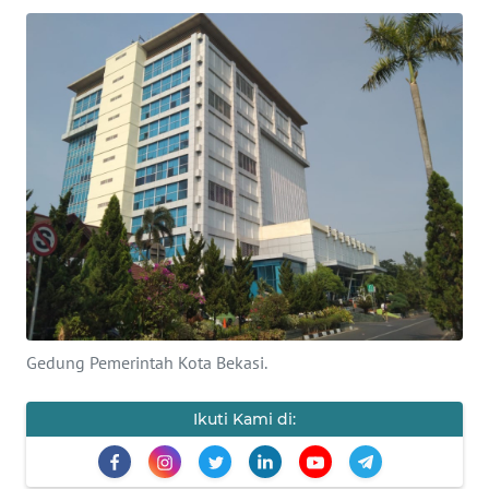
Informasi
INDEKS
BERITA
KONTAK
KAMI
INFO
IKLAN
TENTANG
KAMI
Gedung Pemerintah Kota Bekasi.
PEDOMAN
Ikuti Kami di:
MEDIA
SIBER