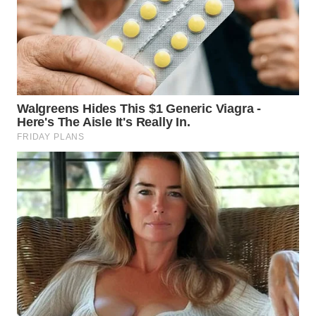
BEKASI
WN
BOGOR
WN
DEPOK
WN
TAPANULI
UTARA
WN
SAMOSIR
WN
PADANG
LAWAS