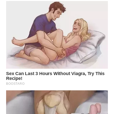
WN
INDRAMAYU
WN
KUNINGAN
WN
MAJALENGKA
WN
SUBANG
WN
SUKABUMI
WN
PURWAKARTA