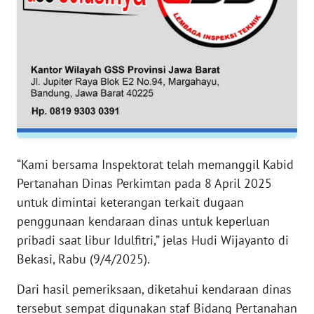
RIAU
WN
SERAMBI
WN
JAMBI
WN
SULTRA
“Kami bersama Inspektorat telah memanggil Kabid
Pertanahan Dinas Perkimtan pada 8 April 2025
WN
untuk dimintai keterangan terkait dugaan
NTB
penggunaan kendaraan dinas untuk keperluan
pribadi saat libur Idulfitri,” jelas Hudi Wijayanto di
WN
Bekasi, Rabu (9/4/2025).
SULTENG
Dari hasil pemeriksaan, diketahui kendaraan dinas
WN
tersebut sempat digunakan staf Bidang Pertanahan