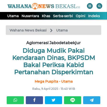
Utama
Nusantara
Khas
Serba-serbi
Opini
Indeks
WAHANA
Tutup
TV
Wahana News Bekasi
Utama
Aglomerasi Jabodetabekjur
UTAMA
Diduga Mudik Pakai
NUSANTARA
Kendaraan Dinas, BKPSDM
Bakal Periksa Kabid
KHAS
Pertanahan Disperkimtan
Mega Puspita - Utama
SERBA-
SERBI
Rabu, 9 April 2025 - 15:40 WIB
OPINI