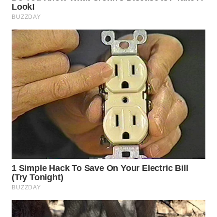
Wahana
Media
Group
WAHANA
NEWS
WAHANA
TANI
WAHANA
ADVOKAT
WAHANA
INFRASTRUKTUR
WAHANA