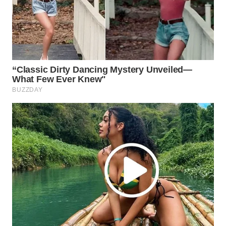
WAHANA
DESA
WISATA
LAPAK
WAHANA
Wahana
Network
KONSUMEN
LISTRIK
MASYARAKAT
KELISTRIKAN
WALINKI