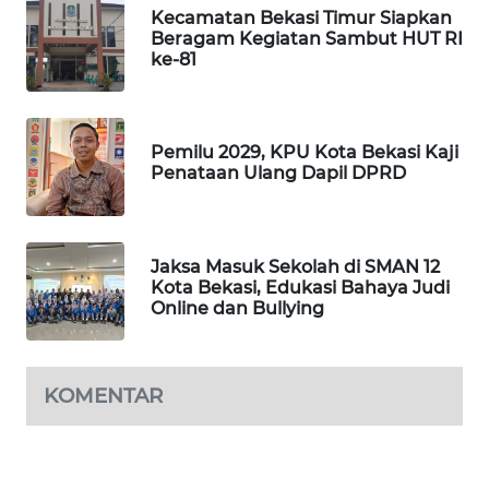
Kecamatan Bekasi Timur Siapkan
Beragam Kegiatan Sambut HUT RI
KARING
ke-81
NEWS
JURNAL
MARITIM
Pemilu 2029, KPU Kota Bekasi Kaji
Penataan Ulang Dapil DPRD
HUMBANG
NEWS
Jaksa Masuk Sekolah di SMAN 12
GARONGGANG
Kota Bekasi, Edukasi Bahaya Judi
NEWS
Online dan Bullying
FISUELRI
ID
KOMENTAR
ENERGI
NEWS