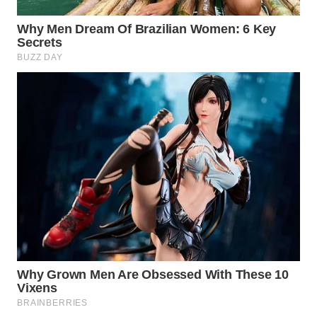
ID
MAWAKA
ID
MARTABAT
NET
PLN
WATCH
MKLI
LPKKI
LKKI
KOPEKLIN