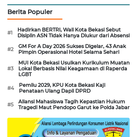
CILEUNGSI
Berita Populer
NEWS
Hadirkan BERTRI, Wali Kota Bekasi Sebut
#1
BERKAT
Disiplin ASN Tidak Hanya Diukur dari Absensi
NEWS
GM For A Day 2026 Sukses Digelar, 43 Anak
#2
Pimpin Operasional Hotel Selama Sehari
BERAMPU
NEWS
MUI Kota Bekasi Usulkan Kurikulum Muatan
#3
Lokal Berbasis Nilai Keagamaan di Raperda
LGBT
ANUGERAH
NEWS
Pemilu 2029, KPU Kota Bekasi Kaji
#4
Penataan Ulang Dapil DPRD
AKHLAK
Aliansi Mahasiswa Tagih Kepastian Hukum
#5
ID
Tragedi Maut Pendopo Garut ke Polda Jabar
PERAPKI
NEWS