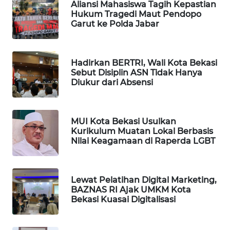
NEWS
Aliansi Mahasiswa Tagih Kepastian
Hukum Tragedi Maut Pendopo
Garut ke Polda Jabar
SIBARAGAS
NEWS
Hadirkan BERTRI, Wali Kota Bekasi
METRO
Sebut Disiplin ASN Tidak Hanya
SIANTAR
Diukur dari Absensi
NEWS
METRO
MUI Kota Bekasi Usulkan
MEDAN
Kurikulum Muatan Lokal Berbasis
NEWS
Nilai Keagamaan di Raperda LGBT
METRO
JAKARTA
Lewat Pelatihan Digital Marketing,
NEWS
BAZNAS RI Ajak UMKM Kota
Bekasi Kuasai Digitalisasi
KRT
NEWS