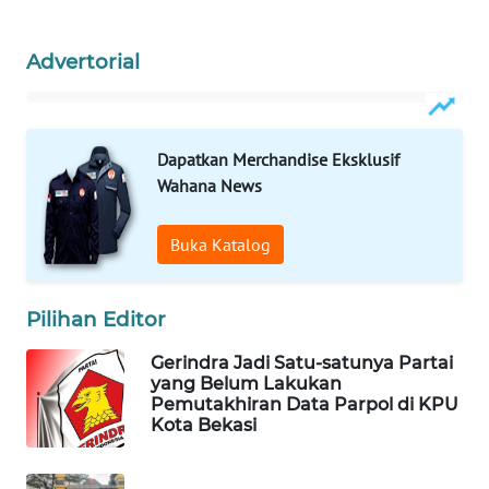
PORTAL
Advertorial
KONSUMEN
FORWAMKI
Dapatkan Merchandise Eksklusif
Wahana News
ALPERKLINAS
Buka Katalog
FORJASIDA
TAMBANG
Pilihan Editor
NEWS
Gerindra Jadi Satu-satunya Partai
yang Belum Lakukan
SITUNGIR
Pemutakhiran Data Parpol di KPU
NEWS
Kota Bekasi
SIDIKALANG