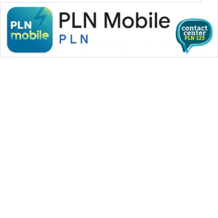
WAHANA MEDIA GROUP
|
|
|
WAHANA NEWS co
WAHANA TANI
WAHANA ADVOKAT
|
|
WAHANA INFRASTRUKTUR
WAHANA KONSUMEN
|
|
|
WAHANA LISTRIK
WAHANA TRAVEL
WAHANA TV