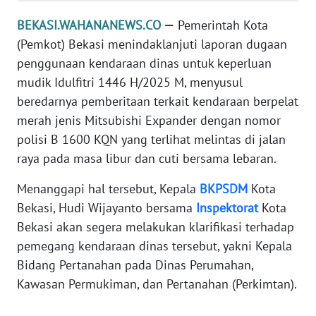
REDAKSI
BEKASI.WAHANANEWS.CO
—
Pemerintah Kota
(Pemkot) Bekasi menindaklanjuti laporan dugaan
KARIR
penggunaan kendaraan dinas untuk keperluan
mudik Idulfitri 1446 H/2025 M, menyusul
DISCLAIMER
beredarnya pemberitaan terkait kendaraan berpelat
merah jenis Mitsubishi Expander dengan nomor
Wahana
polisi B 1600 KQN yang terlihat melintas di jalan
News
Regional
raya pada masa libur dan cuti bersama lebaran.
Menanggapi hal tersebut, Kepala
BKPSDM
Kota
WN
SUMUT
Bekasi, Hudi Wijayanto bersama
Inspektorat
Kota
Bekasi akan segera melakukan klarifikasi terhadap
WN
pemegang kendaraan dinas tersebut, yakni Kepala
JAKARTA
Bidang Pertanahan pada Dinas Perumahan,
Kawasan Permukiman, dan Pertanahan (Perkimtan).
WN
JABAR