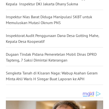
LANGKAT
Kepala Inspektur DKI Jakarta Dhany Sukma
WN
Inspektur Nias Barat Diduga Manipulasi SKBT untuk
TAPANULI
Memuluskan Mutasi Oknum PNS
SELATAN
Inspektorat Audit Penggunaan Dana Desa Gotting Mahe,
WN
Kepala Desa Kooperatif
TANJUNG
LESUNG
Dugaan Tindak Pidana Pemeretelan Mobil Dinas DPRD
Tapteng, 7 Saksi Dimintai Keterangan
WN
KARO
Sengketa Tanah di Kisaran Naga: Wabup Asahan Geram
Minta Ahli Waris H Siregar Buat Laporan ke APH
WN
SIMALUNGUN
WN
LABUHANBATU