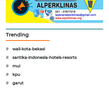
SONYA
ASA
NEWS
Trending
#
wali-kota-bekasi
#
santika-indonesia-hotels-resorts
#
mui
#
kpu
#
garut