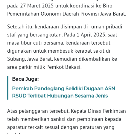
SULBAR
pada 27 Maret 2025 untuk koordinasi ke Biro
Pemerintahan Otonomi Daerah Provinsi Jawa Barat.
WN
BABEL
Setelah itu, kendaraan disimpan di rumah pribadi
staf yang bersangkutan. Pada 1 April 2025, saat
WN
masa libur cuti bersama, kendaraan tersebut
SUMBAR
digunakan untuk membesuk kerabat sakit di
Subang, Jawa Barat, kemudian dikembalikan ke
WN
area parkir milik Pemkot Bekasi.
SUMSEL
Baca Juga:
WN
Pemkab Pandeglang Selidiki Dugaan ASN
BENGKULU
RSUD Terlibat Hubungan Sesama Jenis
WN
Atas pelanggaran tersebut, Kepala Dinas Perkimtan
LAMPUNG
telah memberikan sanksi dan pembinaan kepada
aparatur terkait sesuai dengan peraturan yang
WN
JATENG