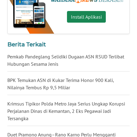
WN
Install Aplikasi
MALUKU
WN
MALUT
Berita Terkait
Pemkab Pandeglang Selidiki Dugaan ASN RSUD Terlibat
WN
Hubungan Sesama Jenis
DAIRI
BPK Temukan ASN di Kukar Terima Honor 900 Kali,
WN
Nilainya Tembus Rp 9,5 Miliar
DANAU
TOBA
Krimsus Tipikor Polda Metro Jaya Serius Ungkap Korupsi
WN
Perjalanan Dinas di Kemantan, 2 Eks Pegawai Jadi
NIAS
Tersangka
WN
Duet Pramono Anung–Rano Karno Perlu Mengganti