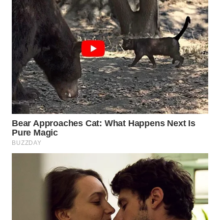
KONSUMEN
WAHANA
LISTRIK
WAHANA
TRAVEL
WAHANA
TV
WAHANANEWS
ID
WAHANANEWS
CO ID
WAHANANEWS
NET