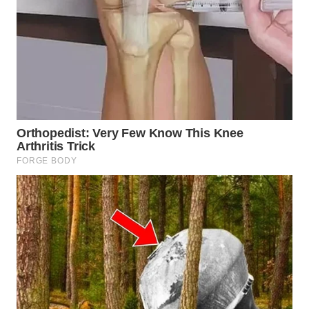
WN
PRIANGAN
TIMUR
WN
SEMARANG
WN
SOLO
WN
BOROBUDUR
WN
MADURA
WN