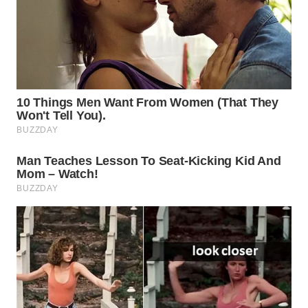
WAHANA
SPORT
WAHANA
UMKM
WAHANA
SELEB
WAHANA
PERSONA
WAHANA
OTOMOTIF
WAHANA
HEALTH