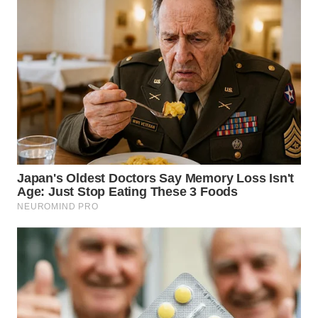
WN
TAPANULI
TENGAH
WN DELI
SERDANG
WN
TEBING
TINGGI
WN
PAKPAK
WN
KARAWANG
WN