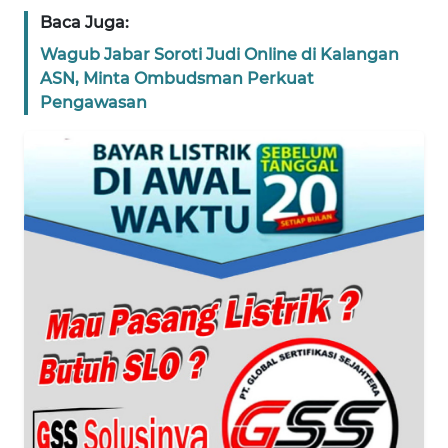
Baca Juga:
WN
Wagub Jabar Soroti Judi Online di Kalangan
BANTEN
ASN, Minta Ombudsman Perkuat
Pengawasan
WN
NTT
WN
KEPRI
WN
PAPUA
WN
PAPUA
BARAT
WN