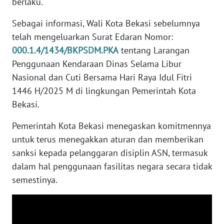
berlaku.
Sebagai informasi, Wali Kota Bekasi sebelumnya
WN
telah mengeluarkan Surat Edaran Nomor:
NUSANTARA
000.1.4/1434/BKPSDM.PKA
tentang Larangan
WN
Penggunaan Kendaraan Dinas Selama Libur
JOGJA
Nasional dan Cuti Bersama Hari Raya Idul Fitri
1446 H/2025 M di lingkungan Pemerintah Kota
WN
Bekasi.
JATIM
Pemerintah Kota Bekasi menegaskan komitmennya
WN
untuk terus menegakkan aturan dan memberikan
BALI
sanksi kepada pelanggaran disiplin ASN, termasuk
dalam hal penggunaan fasilitas negara secara tidak
WN
semestinya.
KALBAR
WN
KALTENG