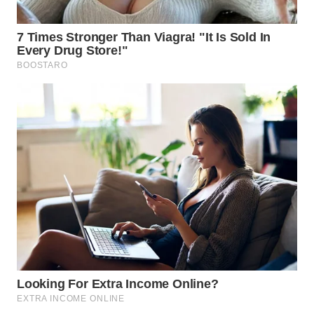
WN
SUMEDANG
WN
CIANJUR
WN
KEPULAUAN
SERIBU
WN
TANGERANG
WN
BINJAI
WN
CIREBON