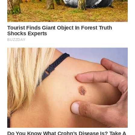
SURABAYA
WN
NATUNA
WN
BINTAN
WN
MANDALIKA
WN
LIKUPANG
WN
LABUANBAJO
WN
BORNEO