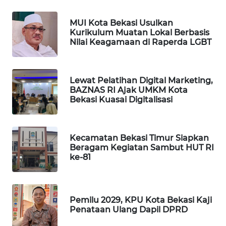
KARING
MUI Kota Bekasi Usulkan
NEWS
Kurikulum Muatan Lokal Berbasis
Nilai Keagamaan di Raperda LGBT
JURNAL
MARITIM
Lewat Pelatihan Digital Marketing,
BAZNAS RI Ajak UMKM Kota
HUMBANG
Bekasi Kuasai Digitalisasi
NEWS
GARONGGANG
Kecamatan Bekasi Timur Siapkan
NEWS
Beragam Kegiatan Sambut HUT RI
ke-81
FISUELRI
ID
Pemilu 2029, KPU Kota Bekasi Kaji
ENERGI
Penataan Ulang Dapil DPRD
NEWS