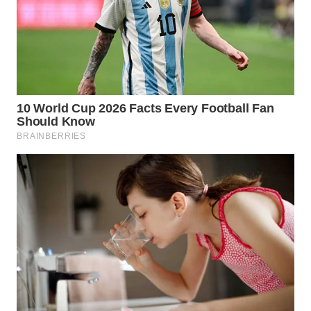
KONSUMEN
WAHANA
LISTRIK
WAHANA
TRAVEL
WAHANA
TV
WAHANANEWS
ID
WAHANANEWS
CO ID
WAHANANEWS
NET