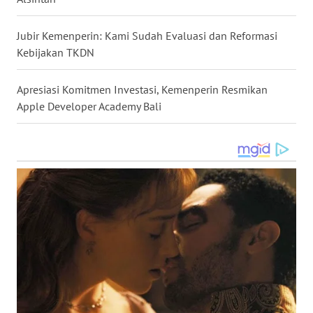
WN
TAPANULI
Jubir Kemenperin: Kami Sudah Evaluasi dan Reformasi
TENGAH
Kebijakan TKDN
WN DELI
Apresiasi Komitmen Investasi, Kemenperin Resmikan
SERDANG
Apple Developer Academy Bali
WN
TEBING
TINGGI
WN
PAKPAK
WN
KARAWANG
WN