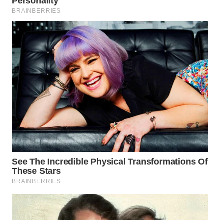
WN
SUMEDANG
WN
CIANJUR
WN
KEPULAUAN
SERIBU
WN
TANGERANG
WN
BINJAI
WN
CIREBON