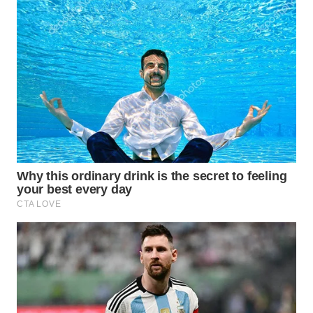
Wahana
Media
Group
WAHANA
NEWS
WAHANA
TANI
WAHANA
ADVOKAT
WAHANA
INFRASTRUKTUR
WAHANA