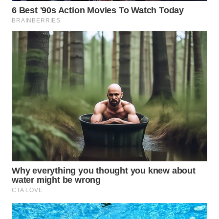
SURABAYA
WN
NATUNA
WN
BINTAN
WN
MANDALIKA
WN
LIKUPANG
WN
LABUANBAJO
WN
BORNEO