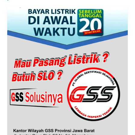
WN
BANTEN
WN
NTT
WN
KEPRI
WN
PAPUA
WN
PAPUA
BARAT
WN