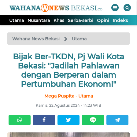
Utama
Nusantara
Khas
Serba-serbi
Opini
Indeks
WAHANA
Tutup
TV
Wahana News Bekasi
Utama
Bijak Ber-TKDN, Pj Wali Kota
UTAMA
Bekasi: "Jadilah Pahlawan
NUSANTARA
dengan Berperan dalam
Pertumbuhan Ekonomi"
KHAS
Mega Puspita - Utama
Kamis, 22 Agustus 2024 - 14:23 WIB
SERBA-
SERBI
OPINI