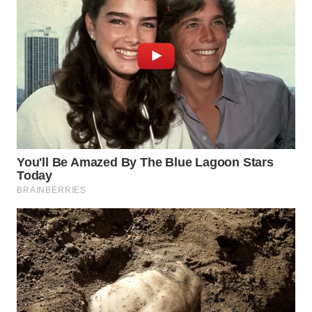
WN
INDRAMAYU
WN
KUNINGAN
WN
MAJALENGKA
WN
SUBANG
WN
SUKABUMI
WN
PURWAKARTA