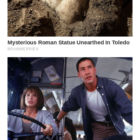
WN
PRIANGAN
TIMUR
WN
SEMARANG
WN
SOLO
WN
BOROBUDUR
WN
MADURA
WN