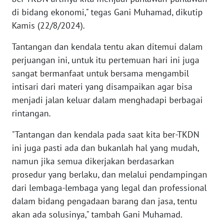
di bidang ekonomi," tegas Gani Muhamad, dikutip
Kamis (22/8/2024).
WN
NUSANTARA
Tantangan dan kendala tentu akan ditemui dalam
perjuangan ini, untuk itu pertemuan hari ini juga
WN
JOGJA
sangat bermanfaat untuk bersama mengambil
intisari dari materi yang disampaikan agar bisa
WN
menjadi jalan keluar dalam menghadapi berbagai
JATIM
rintangan.
"Tantangan dan kendala pada saat kita ber-TKDN
WN
BALI
ini juga pasti ada dan bukanlah hal yang mudah,
namun jika semua dikerjakan berdasarkan
WN
prosedur yang berlaku, dan melalui pendampingan
KALBAR
dari lembaga-lembaga yang legal dan professional
dalam bidang pengadaan barang dan jasa, tentu
WN
akan ada solusinya," tambah Gani Muhamad.
KALTENG