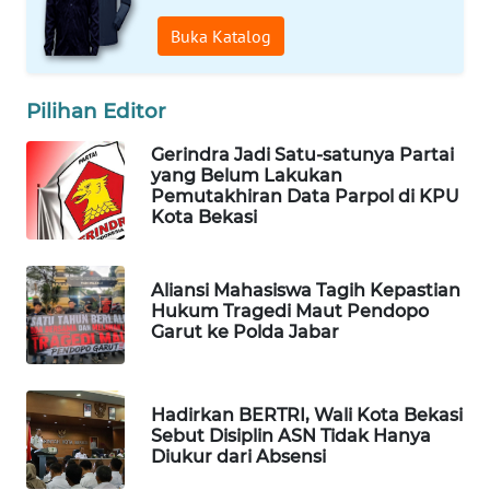
NEWS
Buka Katalog
SIBARAGAS
NEWS
Pilihan Editor
METRO
Gerindra Jadi Satu-satunya Partai
SIANTAR
yang Belum Lakukan
NEWS
Pemutakhiran Data Parpol di KPU
Kota Bekasi
METRO
MEDAN
NEWS
Aliansi Mahasiswa Tagih Kepastian
Hukum Tragedi Maut Pendopo
Garut ke Polda Jabar
METRO
JAKARTA
NEWS
Hadirkan BERTRI, Wali Kota Bekasi
Sebut Disiplin ASN Tidak Hanya
KRT
Diukur dari Absensi
NEWS