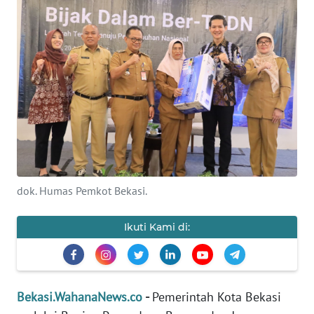
Informasi
INDEKS
BERITA
KONTAK
KAMI
INFO
IKLAN
dok. Humas Pemkot Bekasi.
TENTANG
KAMI
Ikuti Kami di:
PEDOMAN
MEDIA
SIBER
Bekasi.WahanaNews.co
-
Pemerintah Kota Bekasi