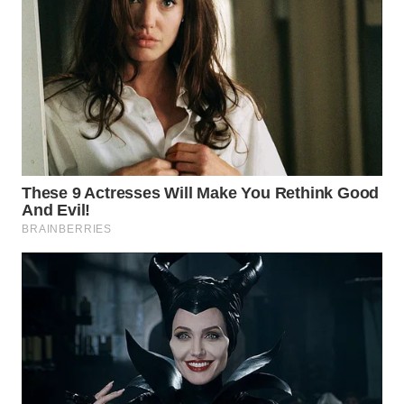
ID
MAWAKA
ID
MARTABAT
NET
PLN
WATCH
MKLI
LPKKI
LKKI
KOPEKLIN