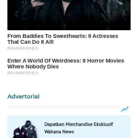
PORTAL
KONSUMEN
FORWAMKI
ALPERKLINAS
FORJASIDA
TAMBANG
NEWS
Advertorial
SITUNGIR
NEWS
Dapatkan Merchandise Eksklusif
Wahana News
SIDIKALANG