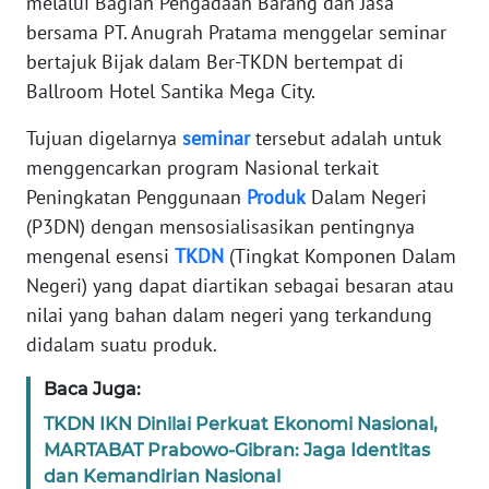
melalui Bagian Pengadaan Barang dan Jasa
REDAKSI
bersama PT. Anugrah Pratama menggelar seminar
bertajuk Bijak dalam Ber-TKDN bertempat di
KARIR
Ballroom Hotel Santika Mega City.
Tujuan digelarnya
seminar
tersebut adalah untuk
DISCLAIMER
menggencarkan program Nasional terkait
Wahana
Peningkatan Penggunaan
Produk
Dalam Negeri
News
(P3DN) dengan mensosialisasikan pentingnya
Regional
mengenal esensi
TKDN
(Tingkat Komponen Dalam
Negeri) yang dapat diartikan sebagai besaran atau
WN
nilai yang bahan dalam negeri yang terkandung
SUMUT
didalam suatu produk.
WN
Baca Juga:
JAKARTA
TKDN IKN Dinilai Perkuat Ekonomi Nasional,
MARTABAT Prabowo-Gibran: Jaga Identitas
WN
dan Kemandirian Nasional
JABAR