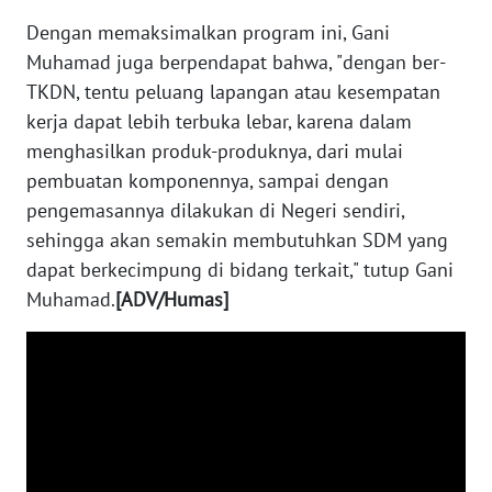
Dengan memaksimalkan program ini, Gani
WN
Muhamad juga berpendapat bahwa, "dengan ber-
KALTARA
TKDN, tentu peluang lapangan atau kesempatan
kerja dapat lebih terbuka lebar, karena dalam
WN
menghasilkan produk-produknya, dari mulai
KALSEL
pembuatan komponennya, sampai dengan
pengemasannya dilakukan di Negeri sendiri,
WN
KALTIM
sehingga akan semakin membutuhkan SDM yang
dapat berkecimpung di bidang terkait," tutup Gani
WN
Muhamad.
[ADV/Humas]
SULSEL
WN
GORONTALO
WN
SULUT