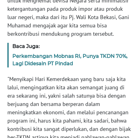
untuk menghemat devisa Negara serta minimalisir
SULBAR
ketergantungan pada produk impor atau produk
luar negeri, maka dari itu Pj. Wali Kota Bekasi, Gani
WN
BABEL
Muhamad mengajak agar kita semua bisa
berkontribusi mendukung program tersebut.
WN
SUMBAR
Baca Juga:
Perkembangan Mobnas RI, Punya TKDN 70%,
WN
Lagi Didesain PT Pindad
SUMSEL
"Menyikapi Hari Kemerdekaan yang baru saja kita
WN
lalui, mengingatkan kita akan semangat juang di
BENGKULU
era sekarang ini, yakni salah satunya bisa dengan
berjuang dan bersama berperan dalam
WN
meningkatkan ekonomi, dan melalui pencanangan
LAMPUNG
program ini, harus kita pahami, kita sadari, bahwa
kontribusi kita sangat diperlukan, dan dengan bijak
WN
ber-TKDN artinya kita menjadi pahlawan-pahlawan
JATENG