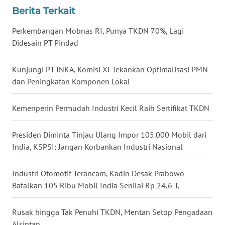
LANGKAT
Berita Terkait
WN
Perkembangan Mobnas RI, Punya TKDN 70%, Lagi
TAPANULI
Didesain PT Pindad
SELATAN
Kunjungi PT INKA, Komisi XI Tekankan Optimalisasi PMN
WN
dan Peningkatan Komponen Lokal
TANJUNG
LESUNG
Kemenperin Permudah Industri Kecil Raih Sertifikat TKDN
WN
Presiden Diminta Tinjau Ulang Impor 105.000 Mobil dari
KARO
India, KSPSI: Jangan Korbankan Industri Nasional
WN
Industri Otomotif Terancam, Kadin Desak Prabowo
SIMALUNGUN
Batalkan 105 Ribu Mobil India Senilai Rp 24,6 T,
WN
LABUHANBATU
Rusak hingga Tak Penuhi TKDN, Mentan Setop Pengadaan
Alsintan