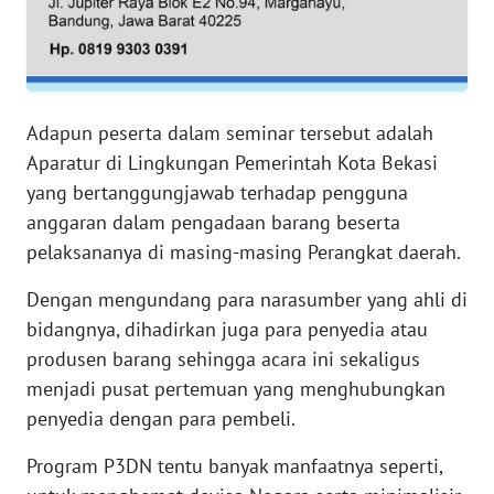
RIAU
WN
SERAMBI
Adapun peserta dalam seminar tersebut adalah
WN
Aparatur di Lingkungan Pemerintah Kota Bekasi
JAMBI
yang bertanggungjawab terhadap pengguna
anggaran dalam pengadaan barang beserta
WN
pelaksananya di masing-masing Perangkat daerah.
SULTRA
Dengan mengundang para narasumber yang ahli di
WN
bidangnya, dihadirkan juga para penyedia atau
NTB
produsen barang sehingga acara ini sekaligus
menjadi pusat pertemuan yang menghubungkan
WN
SULTENG
penyedia dengan para pembeli.
Program P3DN tentu banyak manfaatnya seperti,
WN