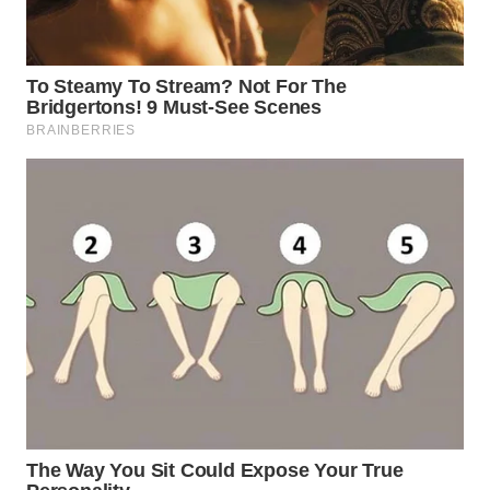
BEKASI
WN
BOGOR
WN
DEPOK
WN
TAPANULI
UTARA
WN
SAMOSIR
WN
PADANG
LAWAS