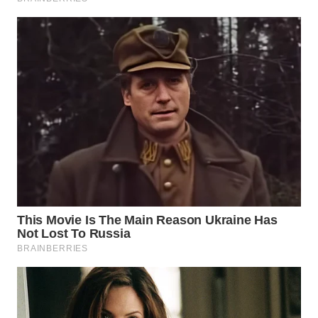
WAHANA
DESA
WISATA
LAPAK
WAHANA
Wahana
Network
KONSUMEN
LISTRIK
MASYARAKAT
KELISTRIKAN
WALINKI