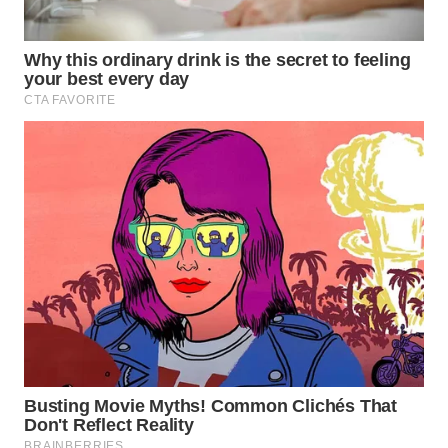
WAHANA
SPORT
WAHANA
UMKM
WAHANA
SELEB
WAHANA
PERSONA
WAHANA
OTOMOTIF
WAHANA
HEALTH