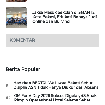
CILEUNGSI
Jaksa Masuk Sekolah di SMAN 12
NEWS
Kota Bekasi, Edukasi Bahaya Judi
Online dan Bullying
BERKAT
NEWS
KOMENTAR
BERAMPU
NEWS
ANUGERAH
NEWS
Berita Populer
AKHLAK
ID
Hadirkan BERTRI, Wali Kota Bekasi Sebut
#1
Disiplin ASN Tidak Hanya Diukur dari Absensi
PERAPKI
GM For A Day 2026 Sukses Digelar, 43 Anak
#2
NEWS
Pimpin Operasional Hotel Selama Sehari