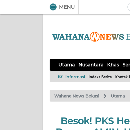
MENU
WAHANA
Tutup
TV
UTAMA
NUSANTARA
Utama
Nusantara
Khas
Ser
KHAS
Informasi
Indeks Berita
Kontak 
SERBA-
Wahana News Bekasi
Utama
SERBI
OPINI
Besok! PKS He
Informasi