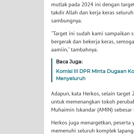
mutlak pada 2024 ini dengan target
WN
takdir Allah dan kerja keras seluruh
BABEL
sambungnya.
WN
"Target ini sudah kami sampaikan s
SUMBAR
bergerak dan bekerja keras, semoga 
aamiin," tambahnya.
WN
SUMSEL
Baca Juga:
Komisi III DPR Minta Dugaan K
WN
Menyeluruh
BENGKULU
Adapun, kata Herkos, selain target 
WN
untuk memenangkan tokoh perubah
LAMPUNG
Muhaimin Iskandar (AMIN) sebesar 8
WN
Herkos juga menargetkan, peserta 
JATENG
memenuhi seluruh komplek lapanga