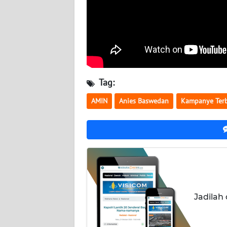
WN
KALTARA
WN
KALSEL
Tag:
WN
KALTIM
AMIN
Anies Baswedan
Kampanye Ter
WN
SULSEL
WN
GORONTALO
WN
Jadilah
SULUT