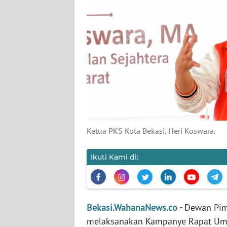
KARIR
DISCLAIMER
Wahana
News
Regional
WN
SUMUT
Ketua PKS Kota Bekasi, Heri Koswara.
WN
Ikuti Kami di:
JAKARTA
WN
JABAR
Bekasi.WahanaNews.co
-
Dewan Pim
melaksanakan Kampanye Rapat Umum