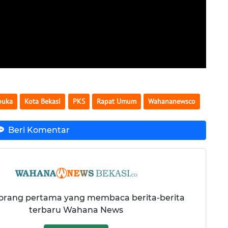
buka
Kota Bekasi
PKS
Rapat Umum
Wahananewsco
Beri Komentar
 orang pertama yang membaca berita-berita
terbaru Wahana News