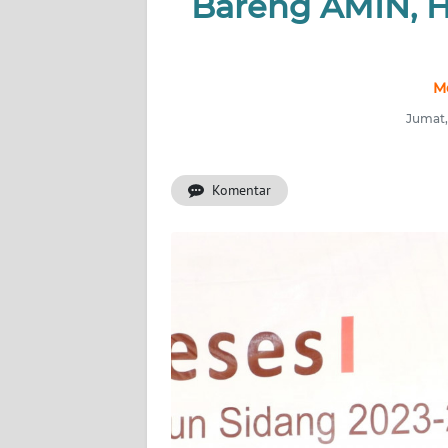
Bareng AMIN, H
INDEKS
BERITA
M
KONTAK
Jumat,
KAMI
Komentar
INFO
IKLAN
TENTANG
KAMI
PEDOMAN
MEDIA
SIBER
REDAKSI