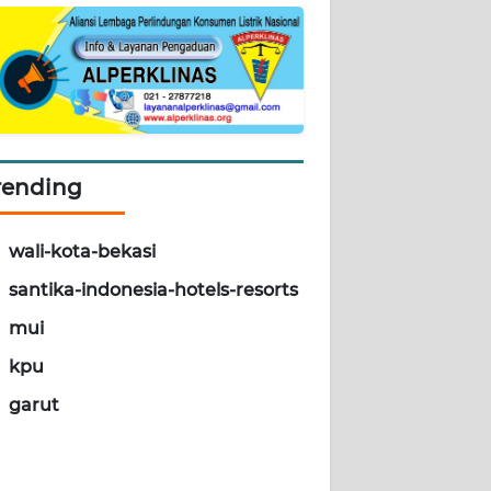
rending
wali-kota-bekasi
santika-indonesia-hotels-resorts
mui
kpu
garut