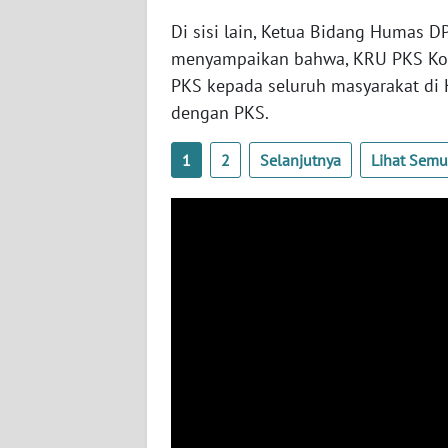
WN
Di sisi lain, Ketua Bidang Humas D
NUSANTARA
menyampaikan bahwa, KRU PKS Kota
PKS kepada seluruh masyarakat di
WN
dengan PKS.
JOGJA
1
2
Selanjutnya
Lihat Sem
WN
JATIM
WN
BALI
WN
KALBAR
WN
KALTENG