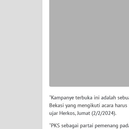
WN
SERAMBI
WN
JAMBI
WN
SULTRA
WN
NTB
WN
"Kampanye terbuka ini adalah sebu
SULTENG
Bekasi yang mengikuti acara harus 
ujar Herkos, Jumat (2/2/2024).
WN
SULBAR
"PKS sebagai partai pemenang pa