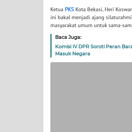
WN
BANTEN
Ketua
PKS
Kota Bekasi, Heri Koswa
ini bakal menjadi ajang silaturahmi
WN
masyarakat umum untuk sama-sa
NTT
Baca Juga:
WN
Komisi IV DPR Soroti Peran Ba
KEPRI
Masuk Negara
WN
PAPUA
WN
PAPUA
BARAT
WN
RIAU