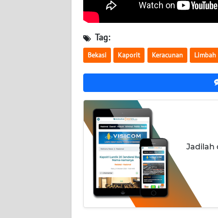
WN
KALTARA
Tag:
WN
KALSEL
Bekasi
Kaporit
Keracunan
Limbah
WN
KALTIM
WN
SULSEL
Jadilah
WN
GORONTALO
WN
SULUT