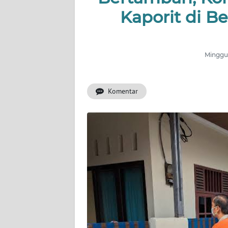
Kaporit di B
INDEKS
BERITA
Minggu,
KONTAK
KAMI
Komentar
INFO
IKLAN
TENTANG
KAMI
PEDOMAN
MEDIA
SIBER
REDAKSI