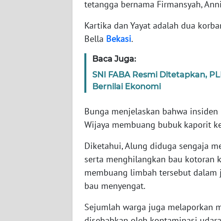
tetangga bernama Firmansyah, Annis
WN
BABEL
Kartika dan Yayat adalah dua korb
Bella
Bekasi
.
WN
SUMBAR
Baca Juga:
SNI FABA Resmi Ditetapkan, P
WN
Bernilai Ekonomi
SUMSEL
Bunga menjelaskan bahwa insiden i
WN
Wijaya membuang bubuk kaporit ke
BENGKULU
Diketahui, Alung diduga sengaja m
WN
serta menghilangkan bau kotoran ku
LAMPUNG
membuang limbah tersebut dalam j
bau menyengat.
WN
JATENG
Sejumlah warga juga melaporkan m
disebabkan oleh kontaminasi udara 