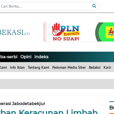
ba-serbi
Opini
Indeks
Kami
Info Iklan
Tentang Kami
Pedoman Media Siber
Redaksi
Karir
erasi Jabodetabekjur
B
rban Keracunan Limbah