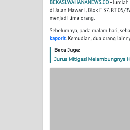
BEKASI.WAHANANEWS.CO
-
Jumlah 
WN
BANTEN
di Jalan Mawar I, Blok F 37, RT 05/
menjadi lima orang.
WN
Sebelumnya, pada malam hari, seba
NTT
kaporit
. Kemudian, dua orang lainn
WN
Baca Juga:
KEPRI
Jurus Mitigasi Melambungnya H
WN
PAPUA
WN
PAPUA
BARAT
WN
RIAU