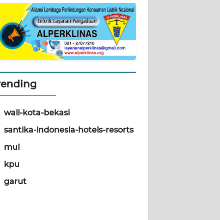
rending
wali-kota-bekasi
santika-indonesia-hotels-resorts
mui
kpu
garut