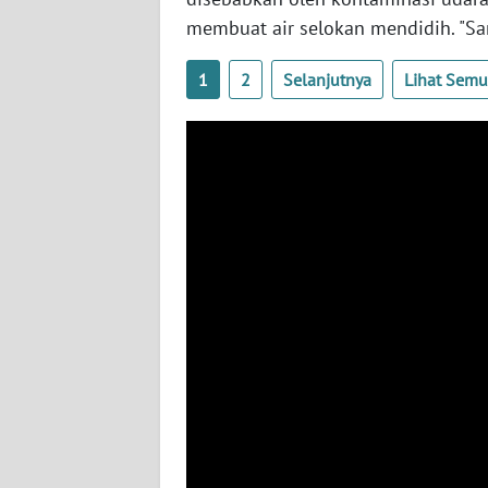
WN
membuat air selokan mendidih. "S
NUSANTARA
1
2
Selanjutnya
Lihat Sem
WN
JOGJA
WN
JATIM
WN
BALI
WN
KALBAR
WN
KALTENG