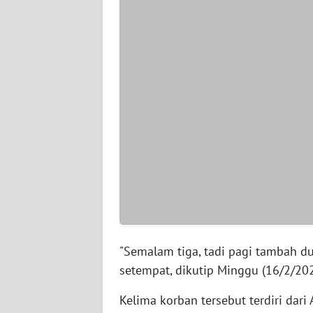
WN
SERAMBI
WN
JAMBI
WN
SULTRA
WN
NTB
WN
SULTENG
"Semalam tiga, tadi pagi tambah dua
setempat, dikutip Minggu (16/2/202
WN
SULBAR
Kelima korban tersebut terdiri dari