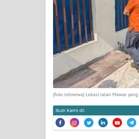
KARIR
DISCLAIMER
Wahana
News
Regional
WN
SUMUT
(foto istimewa) Lokasi Jalan Mawar yang
WN
JAKARTA
Ikuti Kami di:
WN
JABAR