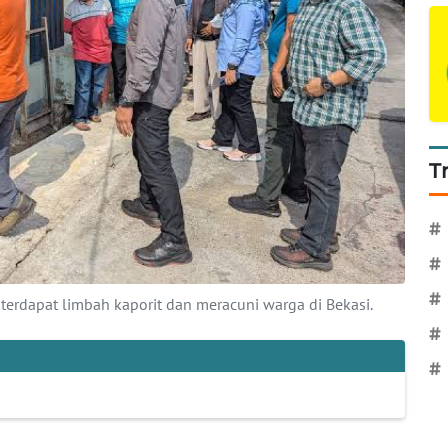
T
#
#
#
 terdapat limbah kaporit dan meracuni warga di Bekasi.
#
#