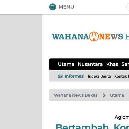
MENU
WAHANA
Tutup
TV
UTAMA
NUSANTARA
Utama
Nusantara
Khas
Ser
KHAS
Informasi
Indeks Berita
Kontak 
SERBA-
Wahana News Bekasi
Utama
SERBI
OPINI
Aglom
Bertambah, Ko
Informasi