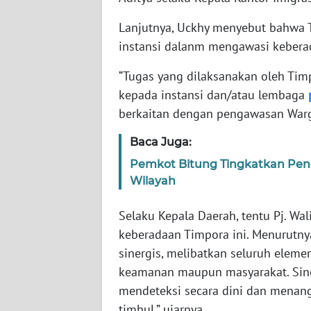
WN
Lanjutnya, Uckhy menyebut bahwa 
BABEL
instansi dalanm mengawasi kebera
WN
“Tugas yang dilaksanakan oleh Ti
SUMBAR
kepada instansi dan/atau lembaga
berkaitan dengan pengawasan Warg
WN
SUMSEL
Baca Juga:
Pemkot Bitung Tingkatkan Peng
WN
Wilayah
BENGKULU
Selaku Kepala Daerah, tentu Pj. W
WN
keberadaan Timpora ini. Menurutnya
LAMPUNG
sinergis, melibatkan seluruh elemen
keamanan maupun masyarakat. Siner
WN
JATENG
mendeteksi secara dini dan menang
timbul,” ujarnya.