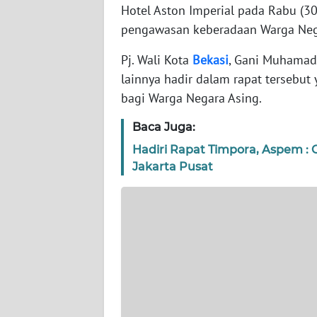
WN
Hotel Aston Imperial pada Rabu (3
BANTEN
pengawasan keberadaan Warga Negar
WN
Pj. Wali Kota
Bekasi
, Gani Muhamad 
NTT
lainnya hadir dalam rapat tersebu
bagi Warga Negara Asing.
WN
KEPRI
Baca Juga:
Hadiri Rapat Timpora, Aspem : C
WN
Jakarta Pusat
PAPUA
WN
PAPUA
BARAT
WN
RIAU