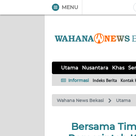
MENU
WAHANA
Tutup
TV
UTAMA
NUSANTARA
Utama
Nusantara
Khas
Ser
KHAS
Informasi
Indeks Berita
Kontak 
SERBA-
Wahana News Bekasi
Utama
SERBI
OPINI
Bersama Timp
Informasi