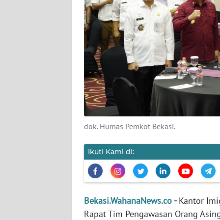
KARIR
DISCLAIMER
Wahana
News
Regional
WN
SUMUT
dok. Humas Pemkot Bekasi.
WN
Ikuti Kami di:
JAKARTA
WN
JABAR
Bekasi.WahanaNews.co
-
Kantor Imi
Rapat Tim Pengawasan Orang Asing 