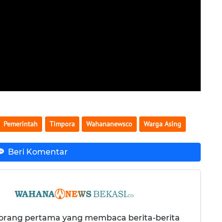
Pemerintah
Timpora
Wahananewsco
Warga Asing
Beri Komentar
 orang pertama yang membaca berita-berita