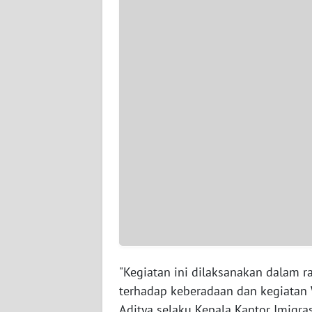
WN
SERAMBI
WN
JAMBI
WN
SULTRA
WN
NTB
WN
SULTENG
"Kegiatan ini dilaksanakan dalam 
WN
terhadap keberadaan dan kegiatan 
SULBAR
Aditya selaku Kepala Kantor Imigras