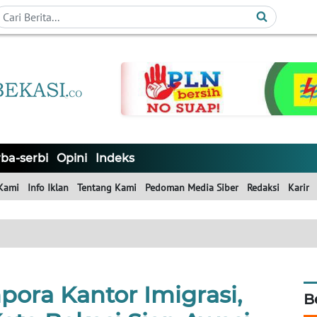
ba-serbi
Opini
Indeks
Kami
Info Iklan
Tentang Kami
Pedoman Media Siber
Redaksi
Karir
ora Kantor Imigrasi,
B