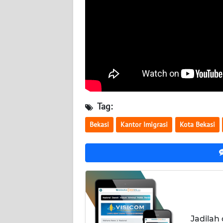
WN
KALTARA
WN
KALSEL
WN
KALTIM
Tag:
WN
Bekasi
Kantor Imigrasi
Kota Bekasi
SULSEL
WN
GORONTALO
WN
SULUT
Jadilah