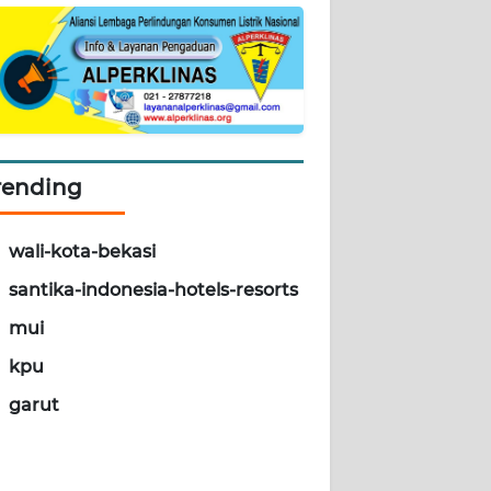
rending
wali-kota-bekasi
santika-indonesia-hotels-resorts
mui
kpu
garut