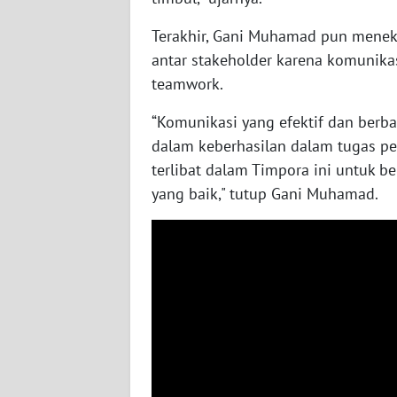
WN
NUSANTARA
Terakhir, Gani Muhamad pun menek
antar stakeholder karena komunika
WN
teamwork.
JOGJA
“Komunikasi yang efektif dan berba
dalam keberhasilan dalam tugas pe
WN
JATIM
terlibat dalam Timpora ini untuk
yang baik," tutup Gani Muhamad.
WN
BALI
WN
KALBAR
WN
KALTENG