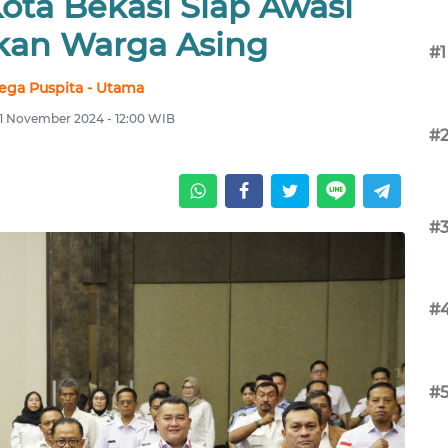
ota Bekasi Siap Awasi
kan Warga Asing
#1
ega Puspita - Utama
1 November 2024 - 12:00 WIB
#
#
#
#