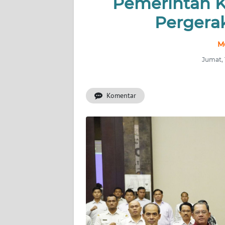
Pemerintah K
Pergera
INDEKS
BERITA
M
KONTAK
Jumat, 
KAMI
Komentar
INFO
IKLAN
TENTANG
KAMI
PEDOMAN
MEDIA
SIBER
REDAKSI