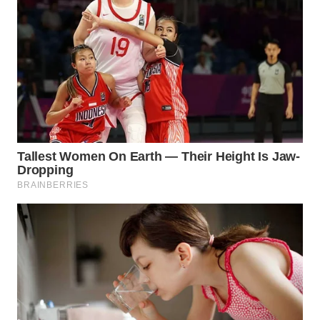
WN
INDRAMAYU
WN
KUNINGAN
WN
MAJALENGKA
WN
SUBANG
WN
SUKABUMI
WN
PURWAKARTA