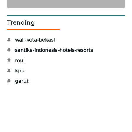
KARING
NEWS
Trending
JURNAL
MARITIM
#
wali-kota-bekasi
#
santika-indonesia-hotels-resorts
HUMBANG
#
mui
NEWS
#
kpu
GARONGGANG
#
garut
NEWS
FISUELRI
ID
ENERGI
NEWS