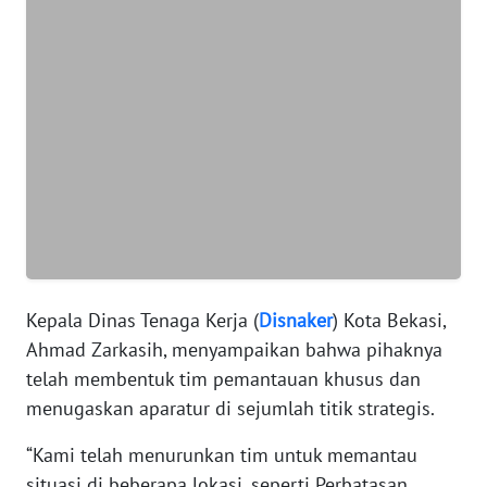
WN
BANTEN
WN
NTT
WN
KEPRI
WN
PAPUA
Kepala Dinas Tenaga Kerja (
Disnaker
) Kota Bekasi,
Ahmad Zarkasih, menyampaikan bahwa pihaknya
WN
telah membentuk tim pemantauan khusus dan
PAPUA
menugaskan aparatur di sejumlah titik strategis.
BARAT
“Kami telah menurunkan tim untuk memantau
WN
situasi di beberapa lokasi, seperti Perbatasan