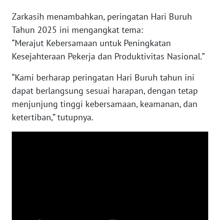
SULBAR
Zarkasih menambahkan, peringatan Hari Buruh
WN
Tahun 2025 ini mengangkat tema:
BABEL
“Merajut Kebersamaan untuk Peningkatan
Kesejahteraan Pekerja dan Produktivitas Nasional.”
WN
SUMBAR
“Kami berharap peringatan Hari Buruh tahun ini
dapat berlangsung sesuai harapan, dengan tetap
WN
menjunjung tinggi kebersamaan, keamanan, dan
SUMSEL
ketertiban,” tutupnya.
WN
BENGKULU
WN
LAMPUNG
WN
JATENG