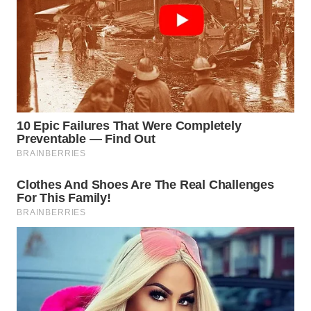
KONSUMEN
WAHANA
LISTRIK
WAHANA
TRAVEL
WAHANA
TV
WAHANANEWS
ID
WAHANANEWS
CO ID
WAHANANEWS
NET