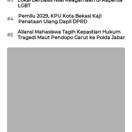
NEWS
#3
Lokal Berbasis Nilai Keagamaan di Raperda
LGBT
SIBARAGAS
Pemilu 2029, KPU Kota Bekasi Kaji
#4
Penataan Ulang Dapil DPRD
NEWS
Aliansi Mahasiswa Tagih Kepastian Hukum
#5
METRO
Tragedi Maut Pendopo Garut ke Polda Jabar
SIANTAR
NEWS
METRO
MEDAN
NEWS
METRO
JAKARTA
NEWS
KRT
NEWS