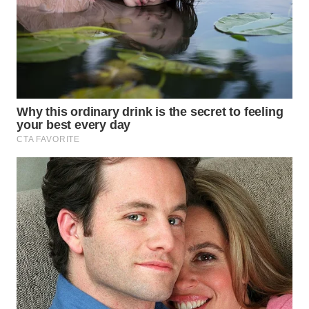
WN
TAPANULI
TENGAH
WN DELI
SERDANG
WN
TEBING
TINGGI
WN
PAKPAK
WN
KARAWANG
WN