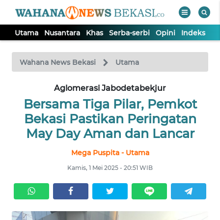
Utama
Nusantara
Khas
Serba-serbi
Opini
Indeks
WAHANA
Tutup
TV
Wahana News Bekasi
Utama
Aglomerasi Jabodetabekjur
UTAMA
Bersama Tiga Pilar, Pemkot
NUSANTARA
Bekasi Pastikan Peringatan
May Day Aman dan Lancar
KHAS
Mega Puspita - Utama
Kamis, 1 Mei 2025 - 20:51 WIB
SERBA-
SERBI
OPINI