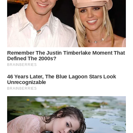
LANGKAT
WN
TAPANULI
SELATAN
WN
TANJUNG
LESUNG
WN
KARO
WN
SIMALUNGUN
WN
LABUHANBATU