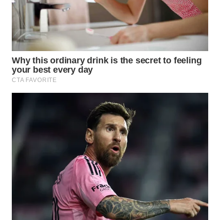
WN
PRIANGAN
TIMUR
WN
SEMARANG
WN
SOLO
WN
BOROBUDUR
WN
MADURA
WN