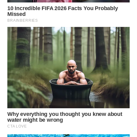
SURABAYA
WN
NATUNA
WN
BINTAN
WN
MANDALIKA
WN
LIKUPANG
WN
LABUANBAJO
WN
BORNEO