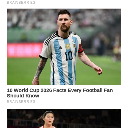
WN
SUMEDANG
WN
CIANJUR
WN
KEPULAUAN
SERIBU
WN
TANGERANG
WN
BINJAI
WN
CIREBON