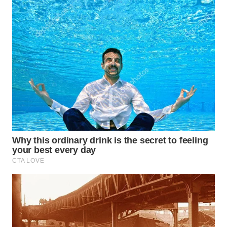
Wahana
Media
Group
WAHANA
NEWS
WAHANA
TANI
WAHANA
ADVOKAT
WAHANA
INFRASTRUKTUR
WAHANA