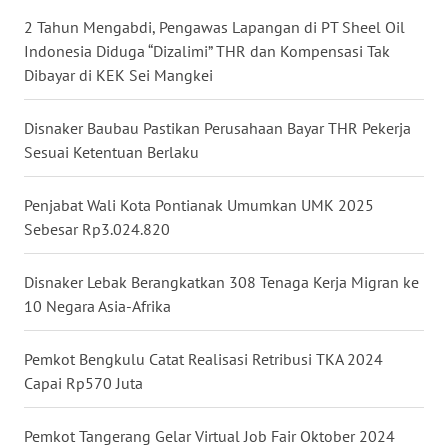
2 Tahun Mengabdi, Pengawas Lapangan di PT Sheel Oil
WN
Indonesia Diduga “Dizalimi” THR dan Kompensasi Tak
KALTARA
Dibayar di KEK Sei Mangkei
WN
Disnaker Baubau Pastikan Perusahaan Bayar THR Pekerja
KALSEL
Sesuai Ketentuan Berlaku
WN
Penjabat Wali Kota Pontianak Umumkan UMK 2025
KALTIM
Sebesar Rp3.024.820
WN
Disnaker Lebak Berangkatkan 308 Tenaga Kerja Migran ke
SULSEL
10 Negara Asia-Afrika
WN
Pemkot Bengkulu Catat Realisasi Retribusi TKA 2024
GORONTALO
Capai Rp570 Juta
WN
Pemkot Tangerang Gelar Virtual Job Fair Oktober 2024
SULUT