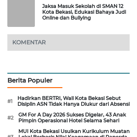
Jaksa Masuk Sekolah di SMAN 12
Kota Bekasi, Edukasi Bahaya Judi
PORTAL
Online dan Bullying
KONSUMEN
FORWAMKI
KOMENTAR
ALPERKLINAS
FORJASIDA
Berita Populer
TAMBANG
NEWS
Hadirkan BERTRI, Wali Kota Bekasi Sebut
#1
Disiplin ASN Tidak Hanya Diukur dari Absensi
SITUNGIR
NEWS
GM For A Day 2026 Sukses Digelar, 43 Anak
#2
Pimpin Operasional Hotel Selama Sehari
SIDIKALANG
MUI Kota Bekasi Usulkan Kurikulum Muatan