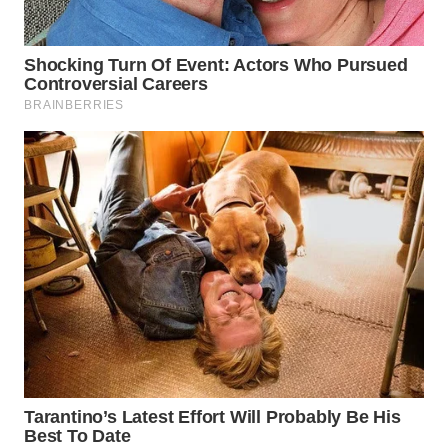
BEKASI
WN
BOGOR
WN
DEPOK
WN
TAPANULI
UTARA
WN
SAMOSIR
WN
PADANG
LAWAS