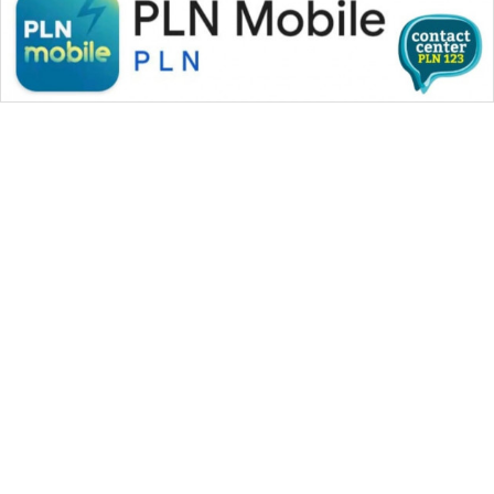
WAHANA MEDIA GROUP
|
|
|
WAHANA NEWS co
WAHANA TANI
WAHANA ADVOKAT
|
|
WAHANA INFRASTRUKTUR
WAHANA KONSUMEN
|
|
|
WAHANA LISTRIK
WAHANA TRAVEL
WAHANA TV
|
|
|
WAHANANEWS id
WAHANANEWS CO ID
WAHANANEWS NET