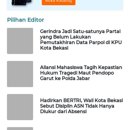
Buka Katalog
WAHANA
Pilihan Editor
DESA
WISATA
Gerindra Jadi Satu-satunya Partai
yang Belum Lakukan
LAPAK
Pemutakhiran Data Parpol di KPU
WAHANA
Kota Bekasi
Wahana
Aliansi Mahasiswa Tagih Kepastian
Network
Hukum Tragedi Maut Pendopo
Garut ke Polda Jabar
KONSUMEN
LISTRIK
Hadirkan BERTRI, Wali Kota Bekasi
MASYARAKAT
Sebut Disiplin ASN Tidak Hanya
KELISTRIKAN
Diukur dari Absensi
WALINKI