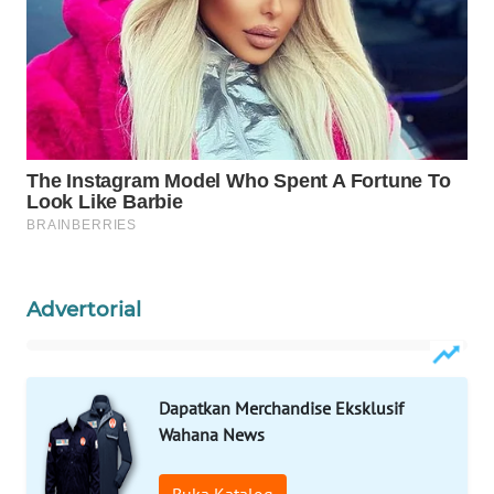
WAHANA
SPORT
WAHANA
UMKM
WAHANA
SELEB
WAHANA
Advertorial
PERSONA
WAHANA
OTOMOTIF
Dapatkan Merchandise Eksklusif
Wahana News
WAHANA
HEALTH