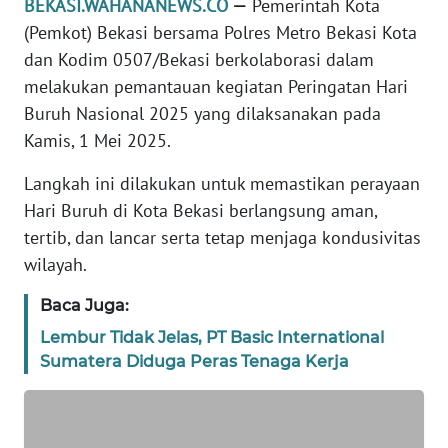
BEKASI.WAHANANEWS.CO
—
Pemerintah Kota
REDAKSI
(Pemkot) Bekasi bersama Polres Metro Bekasi Kota
dan Kodim 0507/Bekasi berkolaborasi dalam
KARIR
melakukan pemantauan kegiatan Peringatan Hari
Buruh Nasional 2025 yang dilaksanakan pada
DISCLAIMER
Kamis, 1 Mei 2025.
Wahana
Langkah ini dilakukan untuk memastikan perayaan
News
Hari Buruh di Kota Bekasi berlangsung aman,
Regional
tertib, dan lancar serta tetap menjaga kondusivitas
wilayah.
WN
SUMUT
Baca Juga:
Lembur Tidak Jelas, PT Basic International
WN
Sumatera Diduga Peras Tenaga Kerja
JAKARTA
WN
JABAR