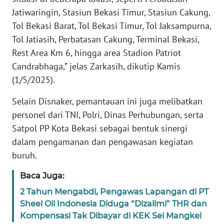
RIAU
Jatiwaringin, Stasiun Bekasi Timur, Stasiun Cakung,
Tol Bekasi Barat, Tol Bekasi Timur, Tol Jaksampurna,
WN
Tol Jatiasih, Perbatasan Cakung, Terminal Bekasi,
SERAMBI
Rest Area Km 6, hingga area Stadion Patriot
Candrabhaga,” jelas Zarkasih, dikutip Kamis
WN
JAMBI
(1/5/2025).
Selain Disnaker, pemantauan ini juga melibatkan
WN
personel dari TNI, Polri, Dinas Perhubungan, serta
SULTRA
Satpol PP Kota Bekasi sebagai bentuk sinergi
WN
dalam pengamanan dan pengawasan kegiatan
NTB
buruh.
Baca Juga:
WN
SULTENG
2 Tahun Mengabdi, Pengawas Lapangan di PT
Sheel Oil Indonesia Diduga “Dizalimi” THR dan
WN
Kompensasi Tak Dibayar di KEK Sei Mangkei