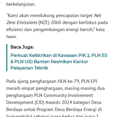
RIAU
berkelanjutan.
"Kami akan mendukung pencapaian target
Net
WN
SERAMBI
Zero Emissions
(NZE) 2060 dengan berfokus pada
efisiensi dan pengembangan energi bersih,” kata
WN
Iwan.
JAMBI
Baca Juga:
WN
Perkuat Kelistrikan di Kawasan PIK 2, PLN ES
SULTRA
& PLN UID Banten Resmikan Kantor
Pelayanan Teknik
WN
NTB
Pada ajang penghargaan HLN ke-79, PLN EPI
meraih empat penghargaan, masing-masing dua
WN
penghargaan PLN Community Involvement
SULTENG
Development (CID) Awards 2024 kategori Desa
Berdaya untuk Program Desa Berdaya Energi di
WN
Gunungkidul sebagai juara kedua dan juara 1