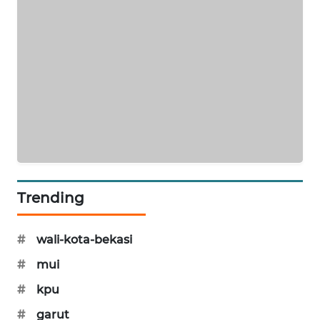
SONYA
ASA
NEWS
Trending
#
wali-kota-bekasi
#
mui
#
kpu
#
garut