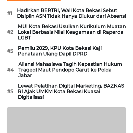
CILEUNGSI
Hadirkan BERTRI, Wali Kota Bekasi Sebut
#1
Disiplin ASN Tidak Hanya Diukur dari Absensi
NEWS
MUI Kota Bekasi Usulkan Kurikulum Muatan
BERKAT
#2
Lokal Berbasis Nilai Keagamaan di Raperda
LGBT
NEWS
Pemilu 2029, KPU Kota Bekasi Kaji
#3
Penataan Ulang Dapil DPRD
BERAMPU
NEWS
Aliansi Mahasiswa Tagih Kepastian Hukum
#4
Tragedi Maut Pendopo Garut ke Polda
Jabar
ANUGERAH
NEWS
Lewat Pelatihan Digital Marketing, BAZNAS
#5
RI Ajak UMKM Kota Bekasi Kuasai
Digitalisasi
AKHLAK
ID
PERAPKI
NEWS