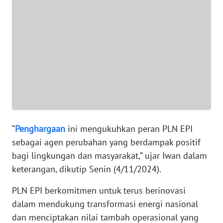
WN
BANTEN
WN
NTT
WN
KEPRI
“
Penghargaan
ini mengukuhkan peran PLN EPI
WN
sebagai agen perubahan yang berdampak positif
PAPUA
bagi lingkungan dan masyarakat,” ujar Iwan dalam
keterangan, dikutip Senin (4/11/2024).
WN
PAPUA
BARAT
PLN EPI berkomitmen untuk terus berinovasi
dalam mendukung transformasi energi nasional
WN
dan menciptakan nilai tambah operasional yang