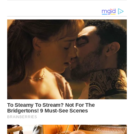
LANGKAT
WN
TAPANULI
SELATAN
WN
TANJUNG
LESUNG
WN
KARO
WN
SIMALUNGUN
WN
LABUHANBATU