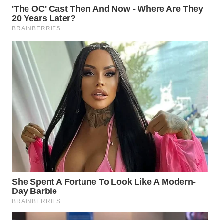
Wahana
Media
Group
WAHANA
NEWS
WAHANA
TANI
WAHANA
ADVOKAT
WAHANA
INFRASTRUKTUR
WAHANA