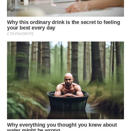
WAHANA
DESA
WISATA
LAPAK
WAHANA
Wahana
Network
KONSUMEN
LISTRIK
MASYARAKAT
KELISTRIKAN
WALINKI