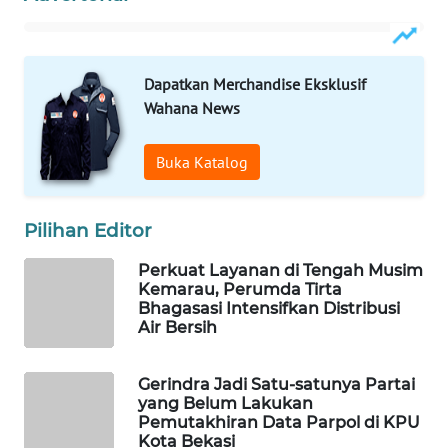
PORTAL
KONSUMEN
Dapatkan Merchandise Eksklusif
Wahana News
FORWAMKI
Buka Katalog
ALPERKLINAS
FORJASIDA
Pilihan Editor
Perkuat Layanan di Tengah Musim
TAMBANG
Kemarau, Perumda Tirta
NEWS
Bhagasasi Intensifkan Distribusi
Air Bersih
SITUNGIR
NEWS
Gerindra Jadi Satu-satunya Partai
yang Belum Lakukan
Pemutakhiran Data Parpol di KPU
SIDIKALANG
Kota Bekasi