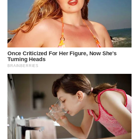
WAHANA
SPORT
WAHANA
UMKM
WAHANA
SELEB
WAHANA
PERSONA
WAHANA
OTOMOTIF
WAHANA
HEALTH