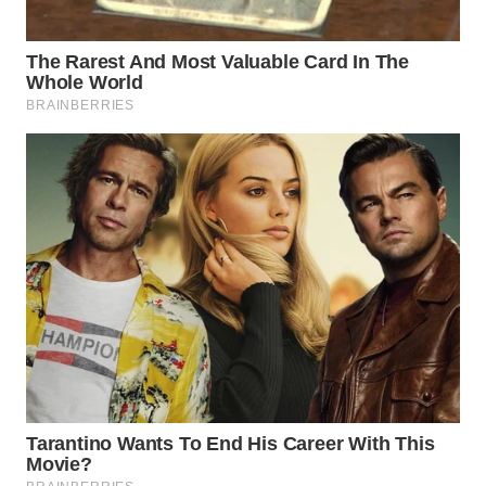
WN
SUMEDANG
WN
CIANJUR
WN
KEPULAUAN
SERIBU
WN
TANGERANG
WN
BINJAI
WN
CIREBON