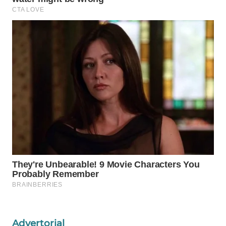
ID
MAWAKA
ID
MARTABAT
NET
PLN
WATCH
MKLI
LPKKI
LKKI
Advertorial
KOPEKLIN