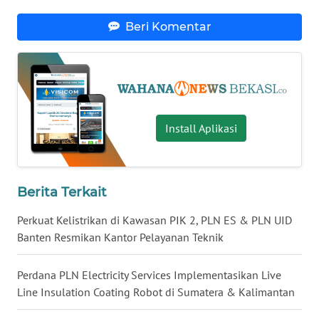
Beri Komentar
WN
KALTARA
WN
KALSEL
Install Aplikasi
WN
KALTIM
Berita Terkait
WN
SULSEL
Perkuat Kelistrikan di Kawasan PIK 2, PLN ES & PLN UID
Banten Resmikan Kantor Pelayanan Teknik
WN
GORONTALO
Perdana PLN Electricity Services Implementasikan Live
Line Insulation Coating Robot di Sumatera & Kalimantan
WN
SULUT