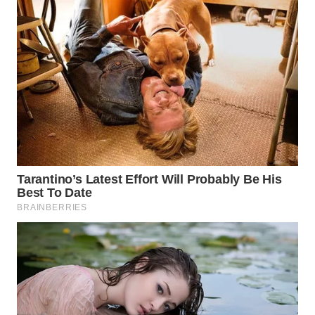
WN
TAPANULI
TENGAH
WN DELI
SERDANG
WN
TEBING
TINGGI
WN
PAKPAK
WN
KARAWANG
WN