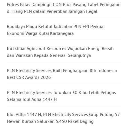
Polres Palas Dampingi ICON Plus Pasang Label Peringatan
di Tiang PLN dalam Penertiban Jaringan Ilegal
WN
MALUKU
Budidaya Madu Kelulut Jadi Jalan PLN EPI Perkuat
Ekonomi Warga Kutai Kartanegara
WN
MALUT
Ini Ikhtiar Agincourt Resources Wujudkan Energi Bersih
WN
dan Wariskan Kepada Generasi Selanjutnya
DAIRI
PLN Electricity Services Raih Penghargaan 8th Indonesia
WN
Best CSR Awards 2026
DANAU
TOBA
PLN Electricity Services Turunkan 30 Ribu Lebih Petugas
Selama Idul Adha 1447 H
WN
NIAS
Idul Adha 1447 H, PLN Electricity Services Grup Potong 57
Hewan Kurban Salurkan 5.450 Paket Daging
WN