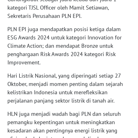
SULBAR
kategori TJSL Officer oleh Mamit Setiawan,
Sekretaris Perusahaan PLN EPI.
WN
BABEL
PLN EPI juga mendapatkan posisi ketiga dalam
ESG Awards 2024 untuk kategori Innovation for
WN
Climate Action; dan mendapat Bronze untuk
SUMBAR
penghargaan Risk Awards 2024 kategori Risk
Improvement.
WN
SUMSEL
Hari Listrik Nasional, yang diperingati setiap 27
Oktober, menjadi momen penting dalam sejarah
WN
kelistrikan Indonesia untuk merefleksikan
BENGKULU
perjalanan panjang sektor listrik di tanah air.
WN
HLN juga menjadi wadah bagi PLN dan seluruh
LAMPUNG
pemangku kepentingan untuk meningkatkan
kesadaran akan pentingnya energi listrik yang
WN
JATENG