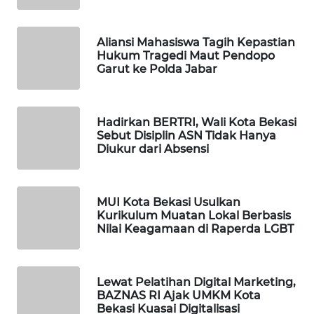
NEWS
SIBARAGAS
Aliansi Mahasiswa Tagih Kepastian
NEWS
Hukum Tragedi Maut Pendopo
Garut ke Polda Jabar
METRO
SIANTAR
NEWS
Hadirkan BERTRI, Wali Kota Bekasi
Sebut Disiplin ASN Tidak Hanya
Diukur dari Absensi
METRO
MEDAN
NEWS
MUI Kota Bekasi Usulkan
Kurikulum Muatan Lokal Berbasis
METRO
Nilai Keagamaan di Raperda LGBT
JAKARTA
NEWS
Lewat Pelatihan Digital Marketing,
KRT
BAZNAS RI Ajak UMKM Kota
NEWS
Bekasi Kuasai Digitalisasi