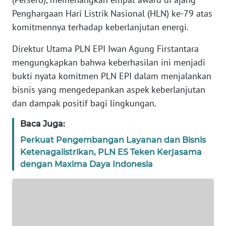
REDAKSI
Penghargaan Hari Listrik Nasional (HLN) ke-79 atas
komitmennya terhadap keberlanjutan energi.
KARIR
Direktur Utama PLN EPI Iwan Agung Firstantara
mengungkapkan bahwa keberhasilan ini menjadi
DISCLAIMER
bukti nyata komitmen PLN EPI dalam menjalankan
bisnis yang mengedepankan aspek keberlanjutan
Wahana
News
dan dampak positif bagi lingkungan.
Regional
Baca Juga:
WN
Perkuat Pengembangan Layanan dan Bisnis
SUMUT
Ketenagalistrikan, PLN ES Teken Kerjasama
dengan Maxima Daya Indonesia
WN
JAKARTA
WN
JABAR