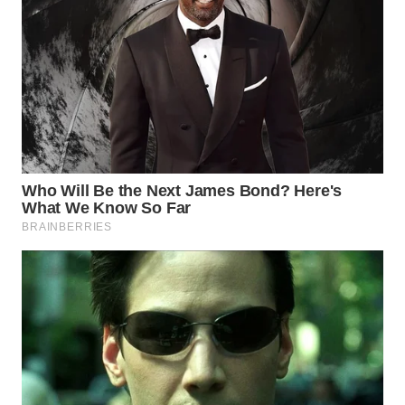
WN
PRIANGAN
TIMUR
WN
SEMARANG
WN
SOLO
WN
BOROBUDUR
WN
MADURA
WN