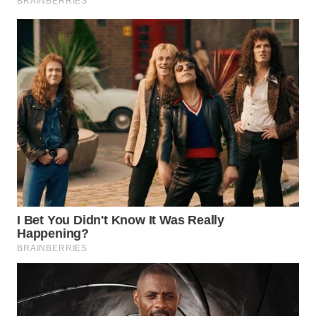
WN
INDRAMAYU
WN
KUNINGAN
WN
MAJALENGKA
WN
SUBANG
WN
SUKABUMI
WN
PURWAKARTA