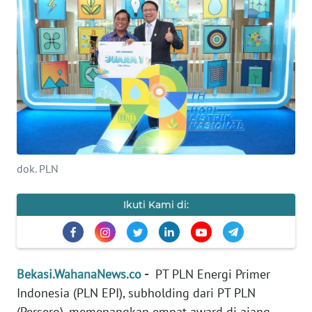
Informasi
INDEKS
BERITA
KONTAK
KAMI
INFO
dok. PLN
IKLAN
Ikuti Kami di:
TENTANG
KAMI
PEDOMAN
Bekasi.WahanaNews.co
-
PT PLN Energi Primer
MEDIA
SIBER
Indonesia (PLN EPI), subholding dari PT PLN
(Persero), memenangkan empat award di ajang