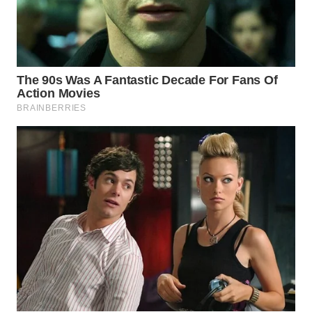
SURABAYA
WN
NATUNA
WN
BINTAN
WN
MANDALIKA
WN
LIKUPANG
WN
LABUANBAJO
WN
BORNEO