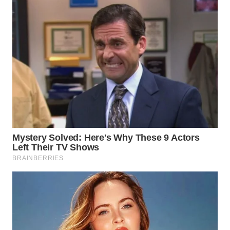
KONSUMEN
WAHANA
LISTRIK
WAHANA
TRAVEL
WAHANA
TV
WAHANANEWS
ID
WAHANANEWS
CO ID
WAHANANEWS
NET