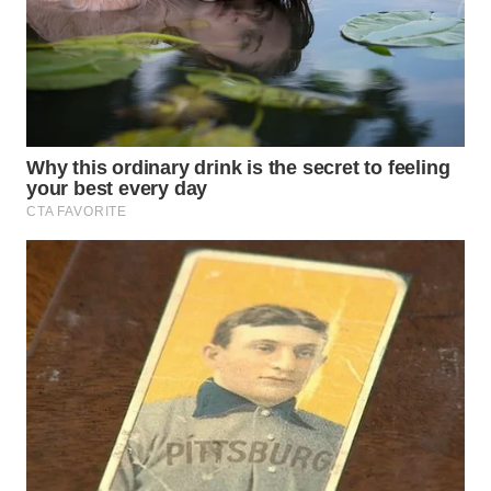
BEKASI
WN
BOGOR
WN
DEPOK
WN
TAPANULI
UTARA
WN
SAMOSIR
WN
PADANG
LAWAS