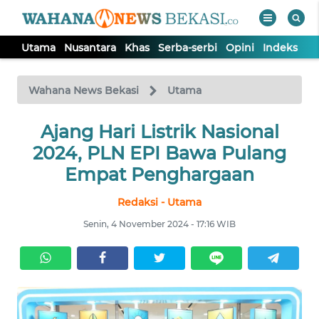
Utama
Nusantara
Khas
Serba-serbi
Opini
Indeks
WAHANA
Tutup
TV
Wahana News Bekasi
Utama
Ajang Hari Listrik Nasional
UTAMA
2024, PLN EPI Bawa Pulang
NUSANTARA
Empat Penghargaan
Redaksi - Utama
KHAS
Senin, 4 November 2024 - 17:16 WIB
SERBA-
SERBI
OPINI