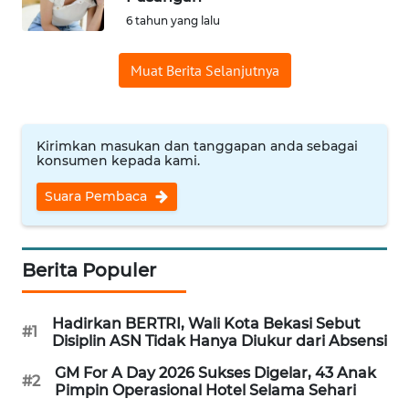
6 tahun yang lalu
Informasi
Muat Berita Selanjutnya
INDEKS
BERITA
KONTAK
Kirimkan masukan dan tanggapan anda sebagai
KAMI
konsumen kepada kami.
Suara Pembaca
INFO
IKLAN
Berita Populer
TENTANG
KAMI
Hadirkan BERTRI, Wali Kota Bekasi Sebut
#1
Disiplin ASN Tidak Hanya Diukur dari Absensi
PEDOMAN
MEDIA
GM For A Day 2026 Sukses Digelar, 43 Anak
SIBER
#2
Pimpin Operasional Hotel Selama Sehari