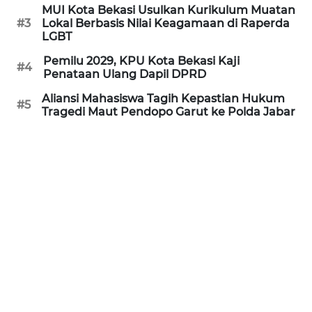
MUI Kota Bekasi Usulkan Kurikulum Muatan
REDAKSI
#3
Lokal Berbasis Nilai Keagamaan di Raperda
LGBT
KARIR
Pemilu 2029, KPU Kota Bekasi Kaji
#4
Penataan Ulang Dapil DPRD
DISCLAIMER
Aliansi Mahasiswa Tagih Kepastian Hukum
#5
Tragedi Maut Pendopo Garut ke Polda Jabar
Wahana
News
Regional
WN
SUMUT
WN
JAKARTA
WN
JABAR