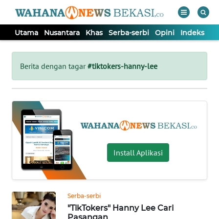
Utama
Nusantara
Khas
Serba-serbi
Opini
Indeks
WAHANA
Tutup
TV
Berita dengan tagar
#tiktokers-hanny-lee
UTAMA
NUSANTARA
KHAS
Install Aplikasi
SERBA-
SERBI
Serba-serbi
"TikTokers" Hanny Lee Cari
OPINI
Pasangan