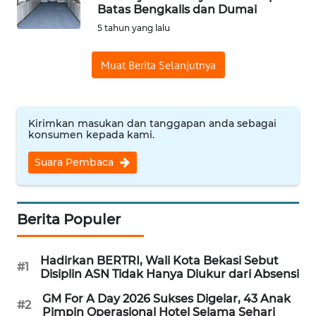
Batas Bengkalis dan Dumai
Informasi
5 tahun yang lalu
INDEKS
Muat Berita Selanjutnya
BERITA
KONTAK
KAMI
Kirimkan masukan dan tanggapan anda sebagai
konsumen kepada kami.
INFO
Suara Pembaca
IKLAN
TENTANG
Berita Populer
KAMI
Hadirkan BERTRI, Wali Kota Bekasi Sebut
PEDOMAN
#1
Disiplin ASN Tidak Hanya Diukur dari Absensi
MEDIA
SIBER
GM For A Day 2026 Sukses Digelar, 43 Anak
#2
Pimpin Operasional Hotel Selama Sehari