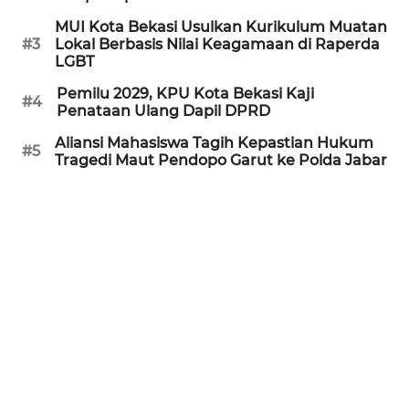
REDAKSI
MUI Kota Bekasi Usulkan Kurikulum Muatan
#3
Lokal Berbasis Nilai Keagamaan di Raperda
LGBT
KARIR
Pemilu 2029, KPU Kota Bekasi Kaji
#4
Penataan Ulang Dapil DPRD
DISCLAIMER
Aliansi Mahasiswa Tagih Kepastian Hukum
#5
Tragedi Maut Pendopo Garut ke Polda Jabar
Wahana
News
Regional
WN
SUMUT
WN
JAKARTA
WN
JABAR