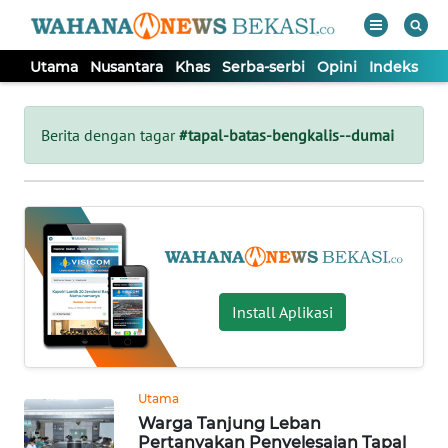
Utama
Nusantara
Khas
Serba-serbi
Opini
Indeks
WAHANA
Tutup
TV
Berita dengan tagar
#tapal-batas-bengkalis--dumai
UTAMA
NUSANTARA
KHAS
Install Aplikasi
SERBA-
SERBI
Utama
Warga Tanjung Leban
OPINI
Pertanyakan Penyelesaian Tapal