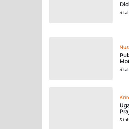
Did
WN
NUSANTARA
4 ta
WN
JOGJA
Nus
WN
JATIM
Pul
Mot
WN
4 ta
BALI
WN
KALBAR
Kri
Uga
Pra
WN
KALTENG
5 ta