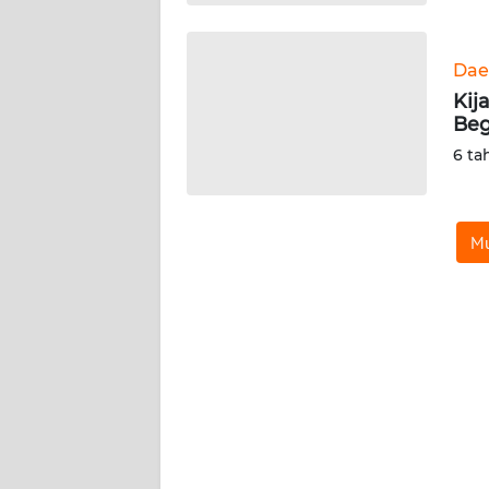
WN
KALTARA
Dae
WN
Kij
KALSEL
Beg
6 ta
WN
KALTIM
Mu
WN
SULSEL
WN
GORONTALO
WN
SULUT