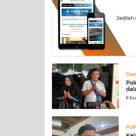
INDEKS
Jadilah
BERITA
KONTAK
KAMI
INFO
IKLAN
Dae
TENTANG
Pol
KAMI
dal
6 bu
PEDOMAN
MEDIA
SIBER
Pol
REDAKSI
Kej