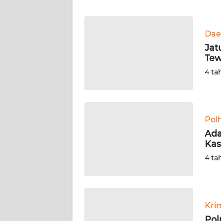
WN
BANTEN
Dae
WN
Jat
NTT
Te
4 ta
WN
KEPRI
WN
Pol
PAPUA
Ada
Kas
WN
4 ta
PAPUA
BARAT
WN
Kri
RIAU
Pol