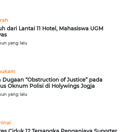
rah
uh dari Lantai 11 Hotel, Mahasiswa UGM
was
hun yang lalu
hukam
 Dugaan “Obstruction of Justice” pada
us Oknum Polisi di Holywings Jogja
hun yang lalu
minal
res Ciduk 12 Tersangka Penganiaya Suporter