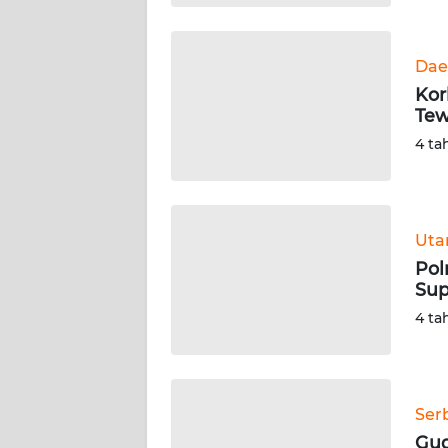
WN
BABEL
Dae
Kor
WN
Tew
SUMBAR
4 ta
WN
SUMSEL
Ut
WN
BENGKULU
Pol
Sup
WN
4 ta
LAMPUNG
WN
JATENG
Ser
Gud