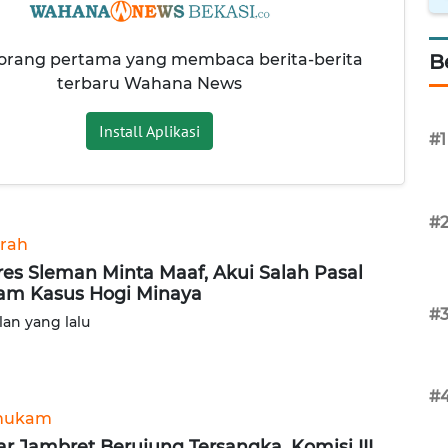
 orang pertama yang membaca berita-berita
B
terbaru Wahana News
Install Aplikasi
#1
#
rah
res Sleman Minta Maaf, Akui Salah Pasal
am Kasus Hogi Minaya
#
lan yang lalu
#
hukam
ar Jambret Berujung Tersangka, Komisi III