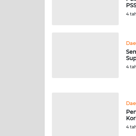
PSS
WN
SERAMBI
4 ta
WN
JAMBI
Dae
Sem
WN
Sup
SULTRA
4 ta
WN
NTB
WN
Dae
SULTENG
Pen
Kor
WN
SULBAR
4 ta