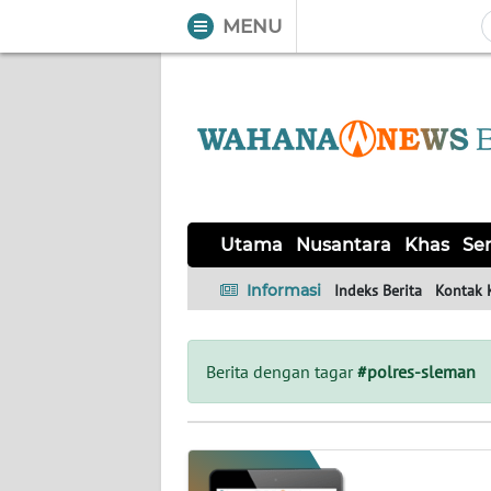
MENU
WAHANA
Tutup
TV
UTAMA
NUSANTARA
Utama
Nusantara
Khas
Ser
KHAS
Informasi
Indeks Berita
Kontak 
SERBA-
SERBI
Berita dengan tagar
#polres-sleman
OPINI
Informasi