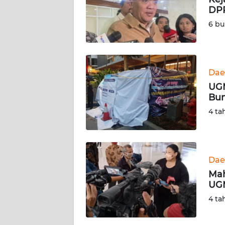
DPR
KARIR
6 bu
DISCLAIMER
Wahana
Dae
News
UGM
Regional
Bun
4 ta
WN
SUMUT
WN
Dae
JAKARTA
Mah
UG
WN
4 ta
JABAR