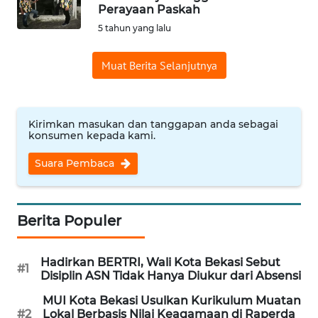
Perayaan Paskah
Informasi
5 tahun yang lalu
INDEKS
Muat Berita Selanjutnya
BERITA
KONTAK
KAMI
Kirimkan masukan dan tanggapan anda sebagai
konsumen kepada kami.
INFO
Suara Pembaca
IKLAN
TENTANG
Berita Populer
KAMI
Hadirkan BERTRI, Wali Kota Bekasi Sebut
PEDOMAN
#1
Disiplin ASN Tidak Hanya Diukur dari Absensi
MEDIA
SIBER
MUI Kota Bekasi Usulkan Kurikulum Muatan
#2
Lokal Berbasis Nilai Keagamaan di Raperda