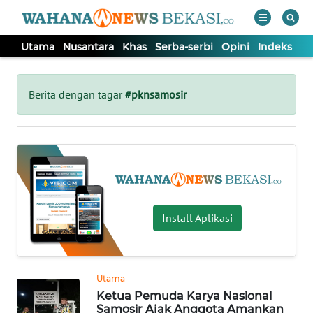
Utama
Nusantara
Khas
Serba-serbi
Opini
Indeks
WAHANA
Tutup
TV
Berita dengan tagar
#pknsamosir
UTAMA
NUSANTARA
KHAS
Install Aplikasi
SERBA-
SERBI
Utama
Ketua Pemuda Karya Nasional
OPINI
Samosir Ajak Anggota Amankan