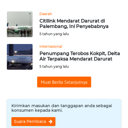
REDAKSI
Daerah
Citilink Mendarat Darurat di
KARIR
Palembang, Ini Penyebabnya
5 tahun yang lalu
DISCLAIMER
Internasional
Wahana
Penumpang Terobos Kokpit, Delta
News
Air Terpaksa Mendarat Darurat
Regional
5 tahun yang lalu
WN
Muat Berita Selanjutnya
SUMUT
WN
JAKARTA
Kirimkan masukan dan tanggapan anda sebagai
konsumen kepada kami.
WN
Suara Pembaca
JABAR