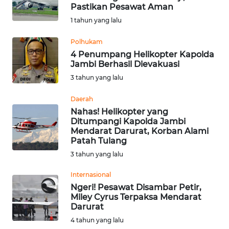
Pastikan Pesawat Aman
Informasi
1 tahun yang lalu
INDEKS
Polhukam
BERITA
4 Penumpang Helikopter Kapolda
Jambi Berhasil Dievakuasi
KONTAK
3 tahun yang lalu
KAMI
Daerah
Nahas! Helikopter yang
INFO
Ditumpangi Kapolda Jambi
IKLAN
Mendarat Darurat, Korban Alami
Patah Tulang
TENTANG
3 tahun yang lalu
KAMI
Internasional
Ngeri! Pesawat Disambar Petir,
PEDOMAN
Miley Cyrus Terpaksa Mendarat
MEDIA
Darurat
SIBER
4 tahun yang lalu