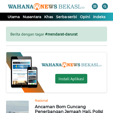
Utama
Nusantara
Khas
Serba-serbi
Opini
Indeks
WAHANA
Tutup
TV
Berita dengan tagar
#mendarat-darurat
UTAMA
NUSANTARA
KHAS
Install Aplikasi
SERBA-
SERBI
Nasional
Ancaman Bom Guncang
OPINI
Penerbangan Jemaah Haji, Polisi