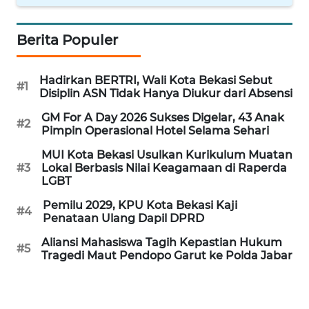
WN
Berita Populer
BANTEN
Hadirkan BERTRI, Wali Kota Bekasi Sebut
WN
#1
Disiplin ASN Tidak Hanya Diukur dari Absensi
NTT
GM For A Day 2026 Sukses Digelar, 43 Anak
#2
Pimpin Operasional Hotel Selama Sehari
WN
KEPRI
MUI Kota Bekasi Usulkan Kurikulum Muatan
#3
Lokal Berbasis Nilai Keagamaan di Raperda
LGBT
WN
PAPUA
Pemilu 2029, KPU Kota Bekasi Kaji
#4
Penataan Ulang Dapil DPRD
WN
Aliansi Mahasiswa Tagih Kepastian Hukum
PAPUA
#5
Tragedi Maut Pendopo Garut ke Polda Jabar
BARAT
WN