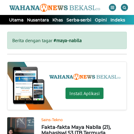
Utama
Nusantara
Khas
Serba-serbi
Opini
Indeks
WAHANA
Tutup
TV
Berita dengan tagar
#maya-nabila
UTAMA
NUSANTARA
KHAS
Install Aplikasi
SERBA-
SERBI
Sains-Tekno
Fakta-fakta Maya Nabila (21),
OPINI
Mahasiswi S3 ITB Termuda