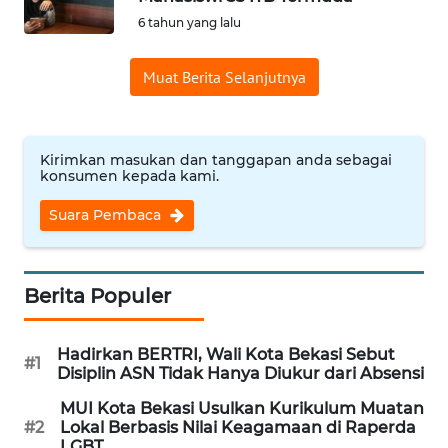
6 tahun yang lalu
Informasi
Muat Berita Selanjutnya
INDEKS
BERITA
KONTAK
Kirimkan masukan dan tanggapan anda sebagai
KAMI
konsumen kepada kami.
Suara Pembaca
INFO
IKLAN
Berita Populer
TENTANG
KAMI
Hadirkan BERTRI, Wali Kota Bekasi Sebut
#1
Disiplin ASN Tidak Hanya Diukur dari Absensi
PEDOMAN
MEDIA
MUI Kota Bekasi Usulkan Kurikulum Muatan
SIBER
#2
Lokal Berbasis Nilai Keagamaan di Raperda
LGBT