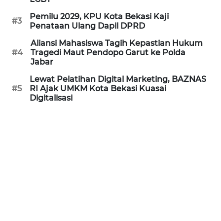
REDAKSI
Pemilu 2029, KPU Kota Bekasi Kaji
#3
Penataan Ulang Dapil DPRD
KARIR
Aliansi Mahasiswa Tagih Kepastian Hukum
#4
Tragedi Maut Pendopo Garut ke Polda
Jabar
DISCLAIMER
Lewat Pelatihan Digital Marketing, BAZNAS
Wahana
#5
RI Ajak UMKM Kota Bekasi Kuasai
News
Digitalisasi
Regional
WN
SUMUT
WN
JAKARTA
WN
JABAR