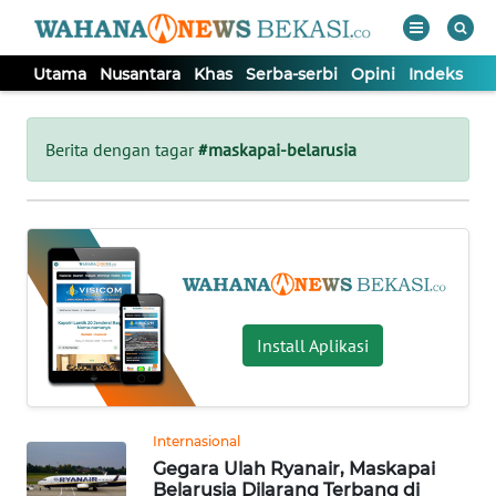
Utama
Nusantara
Khas
Serba-serbi
Opini
Indeks
WAHANA
Tutup
TV
Berita dengan tagar
#maskapai-belarusia
UTAMA
NUSANTARA
KHAS
Install Aplikasi
SERBA-
SERBI
Internasional
Gegara Ulah Ryanair, Maskapai
OPINI
Belarusia Dilarang Terbang di