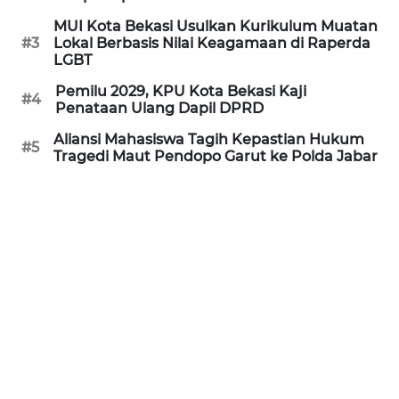
REDAKSI
MUI Kota Bekasi Usulkan Kurikulum Muatan
#3
Lokal Berbasis Nilai Keagamaan di Raperda
LGBT
KARIR
Pemilu 2029, KPU Kota Bekasi Kaji
#4
Penataan Ulang Dapil DPRD
DISCLAIMER
Aliansi Mahasiswa Tagih Kepastian Hukum
#5
Tragedi Maut Pendopo Garut ke Polda Jabar
Wahana
News
Regional
WN
SUMUT
WN
JAKARTA
WN
JABAR