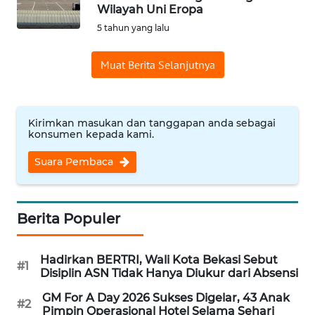
Wilayah Uni Eropa
Informasi
5 tahun yang lalu
INDEKS
Muat Berita Selanjutnya
BERITA
KONTAK
KAMI
Kirimkan masukan dan tanggapan anda sebagai
konsumen kepada kami.
INFO
Suara Pembaca
IKLAN
TENTANG
Berita Populer
KAMI
Hadirkan BERTRI, Wali Kota Bekasi Sebut
PEDOMAN
#1
Disiplin ASN Tidak Hanya Diukur dari Absensi
MEDIA
SIBER
GM For A Day 2026 Sukses Digelar, 43 Anak
#2
Pimpin Operasional Hotel Selama Sehari