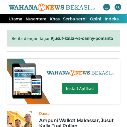
Utama
Nusantara
Khas
Serba-serbi
Opini
Indeks
WAHANA
Tutup
TV
Berita dengan tagar
#jusuf-kalla-vs-danny-pomanto
UTAMA
NUSANTARA
KHAS
Install Aplikasi
SERBA-
SERBI
Daerah
Ampuni Walkot Makassar, Jusuf
OPINI
Kalla Tuai Pujian