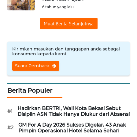
6 tahun yang lalu
Informasi
Muat Berita Selanjutnya
INDEKS
BERITA
KONTAK
Kirimkan masukan dan tanggapan anda sebagai
KAMI
konsumen kepada kami.
Suara Pembaca
INFO
IKLAN
Berita Populer
TENTANG
KAMI
Hadirkan BERTRI, Wali Kota Bekasi Sebut
#1
Disiplin ASN Tidak Hanya Diukur dari Absensi
PEDOMAN
MEDIA
GM For A Day 2026 Sukses Digelar, 43 Anak
SIBER
#2
Pimpin Operasional Hotel Selama Sehari