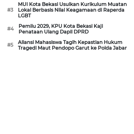
MUI Kota Bekasi Usulkan Kurikulum Muatan
REDAKSI
#3
Lokal Berbasis Nilai Keagamaan di Raperda
LGBT
KARIR
Pemilu 2029, KPU Kota Bekasi Kaji
#4
Penataan Ulang Dapil DPRD
DISCLAIMER
Aliansi Mahasiswa Tagih Kepastian Hukum
#5
Tragedi Maut Pendopo Garut ke Polda Jabar
Wahana
News
Regional
WN
SUMUT
WN
JAKARTA
WN
JABAR