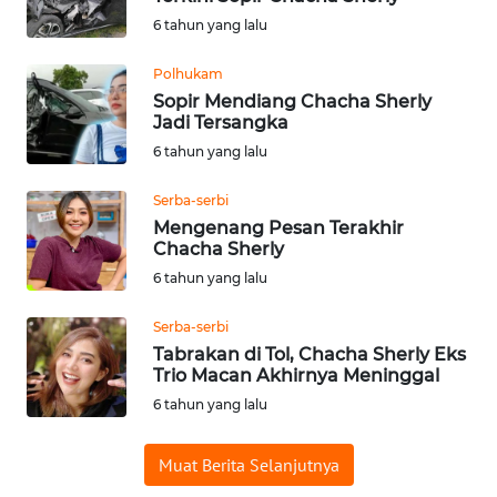
6 tahun yang lalu
Informasi
Polhukam
INDEKS
Sopir Mendiang Chacha Sherly
BERITA
Jadi Tersangka
6 tahun yang lalu
KONTAK
KAMI
Serba-serbi
Mengenang Pesan Terakhir
Chacha Sherly
INFO
IKLAN
6 tahun yang lalu
Serba-serbi
TENTANG
Tabrakan di Tol, Chacha Sherly Eks
KAMI
Trio Macan Akhirnya Meninggal
6 tahun yang lalu
PEDOMAN
MEDIA
SIBER
Muat Berita Selanjutnya