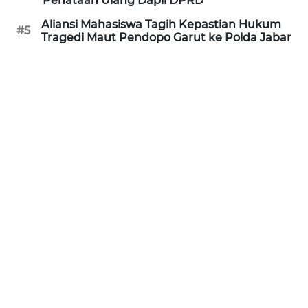
Penataan Ulang Dapil DPRD
Aliansi Mahasiswa Tagih Kepastian Hukum
WN
#5
Tragedi Maut Pendopo Garut ke Polda Jabar
BANTEN
WN
NTT
WN
KEPRI
WN
PAPUA
WN
PAPUA
BARAT
WN