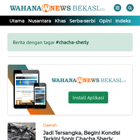
Utama
Nusantara
Khas
Serba-serbi
Opini
Indeks
WAHANA
Tutup
TV
Berita dengan tagar
#chacha-sherly
UTAMA
NUSANTARA
KHAS
Install Aplikasi
SERBA-
SERBI
Daerah
Jadi Tersangka, Begini Kondisi
OPINI
Terkini Sopir Chacha Sherly