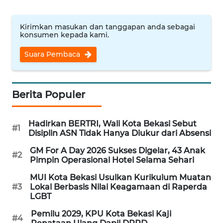
REDAKSI
Kirimkan masukan dan tanggapan anda sebagai
konsumen kepada kami.
KARIR
Suara Pembaca
DISCLAIMER
Wahana
Berita Populer
News
Regional
Hadirkan BERTRI, Wali Kota Bekasi Sebut
#1
Disiplin ASN Tidak Hanya Diukur dari Absensi
WN
SUMUT
GM For A Day 2026 Sukses Digelar, 43 Anak
#2
Pimpin Operasional Hotel Selama Sehari
WN
MUI Kota Bekasi Usulkan Kurikulum Muatan
JAKARTA
#3
Lokal Berbasis Nilai Keagamaan di Raperda
LGBT
WN
Pemilu 2029, KPU Kota Bekasi Kaji
JABAR
#4