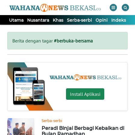
Utama
Nusantara
Khas
Serba-serbi
Opini
Indeks
WAHANA
Tutup
TV
Berita dengan tagar
#berbuka-bersama
UTAMA
NUSANTARA
KHAS
Install Aplikasi
SERBA-
SERBI
Serba-serbi
Peradi Binjai Berbagi Kebaikan di
OPINI
Bulan Ramadhan