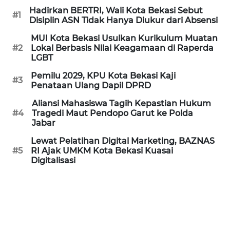
Hadirkan BERTRI, Wali Kota Bekasi Sebut
REDAKSI
#1
Disiplin ASN Tidak Hanya Diukur dari Absensi
KARIR
MUI Kota Bekasi Usulkan Kurikulum Muatan
#2
Lokal Berbasis Nilai Keagamaan di Raperda
LGBT
DISCLAIMER
Pemilu 2029, KPU Kota Bekasi Kaji
#3
Penataan Ulang Dapil DPRD
Wahana
News
Aliansi Mahasiswa Tagih Kepastian Hukum
Regional
#4
Tragedi Maut Pendopo Garut ke Polda
Jabar
WN
Lewat Pelatihan Digital Marketing, BAZNAS
SUMUT
#5
RI Ajak UMKM Kota Bekasi Kuasai
Digitalisasi
WN
JAKARTA
WN
JABAR