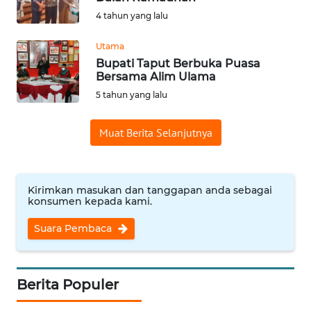
4 tahun yang lalu
Informasi
Utama
INDEKS
Bupati Taput Berbuka Puasa
BERITA
Bersama Alim Ulama
5 tahun yang lalu
KONTAK
KAMI
Muat Berita Selanjutnya
INFO
IKLAN
Kirimkan masukan dan tanggapan anda sebagai
konsumen kepada kami.
TENTANG
KAMI
Suara Pembaca
PEDOMAN
MEDIA
Berita Populer
SIBER