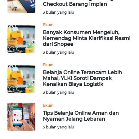
Checkout Barang Impian
Informasi
3 bulan yang lalu
INDEKS
Ekuin
BERITA
Banyak Konsumen Mengeluh,
Kemendag Minta Klarifikasi Resmi
dari Shopee
KONTAK
3 bulan yang lalu
KAMI
Ekuin
INFO
Belanja Online Terancam Lebih
IKLAN
Mahal, YLKI Soroti Dampak
Kenaikan Biaya Logistik
3 bulan yang lalu
TENTANG
KAMI
Ekuin
Tips Belanja Online Aman dan
PEDOMAN
Nyaman Jelang Lebaran
MEDIA
5 bulan yang lalu
SIBER