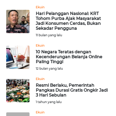
REDAKSI
Ekuin
Hari Pelanggan Nasional: KRT
Tohom Purba Ajak Masyarakat
KARIR
Jadi Konsumen Cerdas, Bukan
Sekadar Pengguna
DISCLAIMER
11 bulan yang lalu
Ekuin
Wahana
News
10 Negara Teratas dengan
Regional
Kecenderungan Belanja Online
Paling Tinggi
12 bulan yang lalu
WN
SUMUT
Ekuin
Resmi Berlaku, Pemerintah
WN
Pangkas Durasi Gratis Ongkir Jadi
JAKARTA
3 Hari Sebulan
1 tahun yang lalu
WN
Ekuin
JABAR