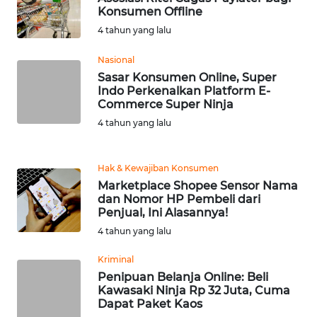
BEKASI
Konsumen Offline
4 tahun yang lalu
WN
BOGOR
Nasional
Sasar Konsumen Online, Super
Indo Perkenalkan Platform E-
WN
Commerce Super Ninja
DEPOK
4 tahun yang lalu
WN
TAPANULI
Hak & Kewajiban Konsumen
UTARA
Marketplace Shopee Sensor Nama
dan Nomor HP Pembeli dari
Penjual, Ini Alasannya!
WN
SAMOSIR
4 tahun yang lalu
Kriminal
WN
Penipuan Belanja Online: Beli
PADANG
Kawasaki Ninja Rp 32 Juta, Cuma
LAWAS
Dapat Paket Kaos