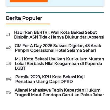
WN
INDRAMAYU
Berita Populer
WN
Hadirkan BERTRI, Wali Kota Bekasi Sebut
KUNINGAN
#1
Disiplin ASN Tidak Hanya Diukur dari Absensi
GM For A Day 2026 Sukses Digelar, 43 Anak
WN
#2
Pimpin Operasional Hotel Selama Sehari
MAJALENGKA
MUI Kota Bekasi Usulkan Kurikulum Muatan
#3
Lokal Berbasis Nilai Keagamaan di Raperda
WN
LGBT
SUBANG
Pemilu 2029, KPU Kota Bekasi Kaji
#4
Penataan Ulang Dapil DPRD
WN
SUKABUMI
Aliansi Mahasiswa Tagih Kepastian Hukum
#5
Tragedi Maut Pendopo Garut ke Polda Jabar
WN
PURWAKARTA