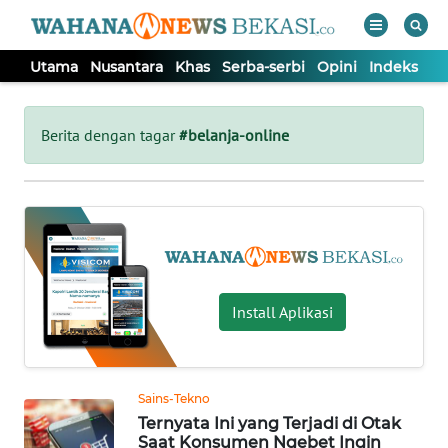
Utama
Nusantara
Khas
Serba-serbi
Opini
Indeks
WAHANA
Tutup
TV
Berita dengan tagar
#belanja-online
UTAMA
NUSANTARA
KHAS
Install Aplikasi
SERBA-
SERBI
Sains-Tekno
Ternyata Ini yang Terjadi di Otak
OPINI
Saat Konsumen Ngebet Ingin