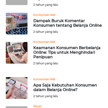
SULBAR
2 tahun yang lalu
WN
Konsumen Net
BABEL
Dampak Buruk Komentar
Konsumen tentang Belanja Online
WN
2 tahun yang lalu
SUMBAR
Konsumen Net
Keamanan Konsumen Berbelanja
WN
Online: Tips untuk Menghindari
SUMSEL
Penipuan
2 tahun yang lalu
WN
BENGKULU
Konsumen Net
WN
Apa Saja Kebutuhan Konsumen
dalam Belanja Online?
LAMPUNG
2 tahun yang lalu
WN
Ekuin
JATENG