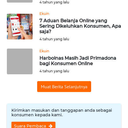
4 tahun yang lalu
WN
SUMEDANG
Ekuin
7 Aduan Belanja Online yang
Sering Dikeluhkan Konsumen, Apa
WN
saja?
CIANJUR
4 tahun yang lalu
WN
Ekuin
KEPULAUAN
Harbolnas Masih Jadi Primadona
SERIBU
bagi Konsumen Online
4 tahun yang lalu
WN
TANGERANG
Muat Berita Selanjutnya
WN
BINJAI
Kirimkan masukan dan tanggapan anda sebagai
konsumen kepada kami.
WN
CIREBON
Suara Pembaca