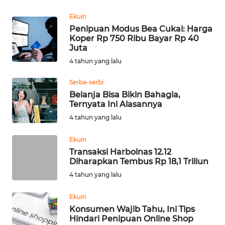
Ekuin
WN
Penipuan Modus Bea Cukai: Harga
MALUKU
Koper Rp 750 Ribu Bayar Rp 40
Juta
WN
4 tahun yang lalu
MALUT
Serba-serbi
Belanja Bisa Bikin Bahagia,
WN
Ternyata Ini Alasannya
DAIRI
4 tahun yang lalu
WN
Ekuin
DANAU
Transaksi Harbolnas 12.12
TOBA
Diharapkan Tembus Rp 18,1 Triliun
4 tahun yang lalu
WN
NIAS
Ekuin
Konsumen Wajib Tahu, Ini Tips
WN
Hindari Penipuan Online Shop