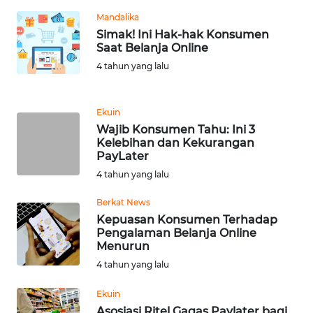
WN
Mandalika
TAPANULI
Simak! Ini Hak-hak Konsumen
TENGAH
Saat Belanja Online
4 tahun yang lalu
WN DELI
SERDANG
Ekuin
Wajib Konsumen Tahu: Ini 3
WN
Kelebihan dan Kekurangan
TEBING
PayLater
TINGGI
4 tahun yang lalu
WN
Berkat News
PAKPAK
Kepuasan Konsumen Terhadap
Pengalaman Belanja Online
Menurun
WN
4 tahun yang lalu
KARAWANG
Ekuin
WN
Asosiasi Ritel Gagas Paylater bagi