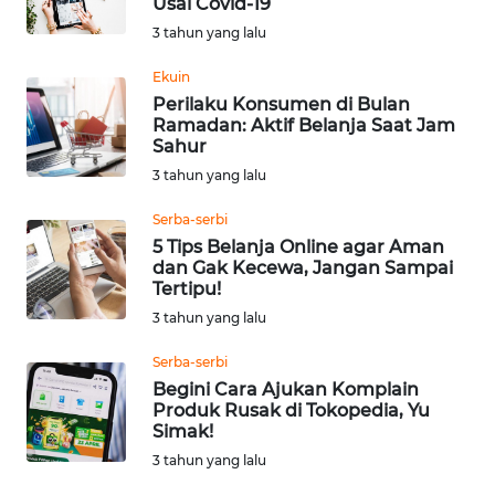
Usai Covid-19
3 tahun yang lalu
WN
KALTARA
Ekuin
Perilaku Konsumen di Bulan
Ramadan: Aktif Belanja Saat Jam
WN
Sahur
KALSEL
3 tahun yang lalu
WN
Serba-serbi
KALTIM
5 Tips Belanja Online agar Aman
dan Gak Kecewa, Jangan Sampai
Tertipu!
WN
3 tahun yang lalu
SULSEL
Serba-serbi
WN
Begini Cara Ajukan Komplain
GORONTALO
Produk Rusak di Tokopedia, Yu
Simak!
WN
3 tahun yang lalu
SULUT