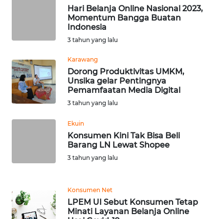
Hari Belanja Online Nasional 2023,
Momentum Bangga Buatan
WN
Indonesia
NUSANTARA
3 tahun yang lalu
Karawang
WN
Dorong Produktivitas UMKM,
JOGJA
Unsika gelar Pentingnya
Pemamfaatan Media Digital
WN
3 tahun yang lalu
JATIM
Ekuin
WN
Konsumen Kini Tak Bisa Beli
BALI
Barang LN Lewat Shopee
3 tahun yang lalu
WN
KALBAR
Konsumen Net
LPEM UI Sebut Konsumen Tetap
WN
Minati Layanan Belanja Online
KALTENG