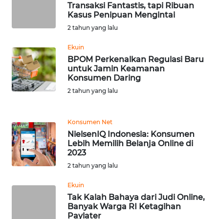
RIAU
Transaksi Fantastis, tapi Ribuan
Kasus Penipuan Mengintai
2 tahun yang lalu
WN
SERAMBI
Ekuin
BPOM Perkenalkan Regulasi Baru
WN
untuk Jamin Keamanan
JAMBI
Konsumen Daring
2 tahun yang lalu
WN
SULTRA
Konsumen Net
NielsenIQ Indonesia: Konsumen
WN
Lebih Memilih Belanja Online di
NTB
2023
2 tahun yang lalu
WN
SULTENG
Ekuin
Tak Kalah Bahaya dari Judi Online,
Banyak Warga RI Ketagihan
WN
Paylater