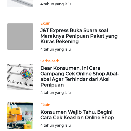
LANGKAT
4 tahun yang lalu
WN
Ekuin
TAPANULI
SELATAN
J&T Express Buka Suara soal
Maraknya Penipuan Paket yang
Kuras Rekening
WN
4 tahun yang lalu
TANJUNG
LESUNG
Serba-serbi
Dear Konsumen, Ini Cara
WN
Gampang Cek Online Shop Abal-
abal Agar Terhindar dari Aksi
KARO
Penipuan
4 tahun yang lalu
WN
SIMALUNGUN
Ekuin
Konsumen Wajib Tahu, Begini
WN
Cara Cek Keaslian Online Shop
LABUHANBATU
4 tahun yang lalu