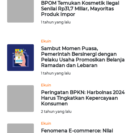
BPOM Temukan Kosmetik Ilegal
Senilai Rp31,7 Miliar, Mayoritas
WN
Produk Impor
BANTEN
1 tahun yang lalu
WN
NTT
Ekuin
Sambut Momen Puasa,
Pemerintah Bersinergi dengan
WN
Pelaku Usaha Promosikan Belanja
KEPRI
Ramadan dan Lebaran
1 tahun yang lalu
WN
PAPUA
Ekuin
Peringatan BPKN: Harbolnas 2024
Harus Tingkatkan Kepercayaan
WN
Konsumen
PAPUA
2 tahun yang lalu
BARAT
Ekuin
WN
Fenomena E-commerce: Nilai