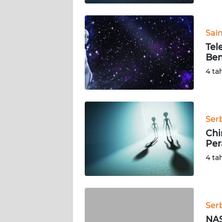
WN
BABEL
Sai
Tel
WN
Ben
SUMBAR
4 ta
WN
SUMSEL
Ser
WN
BENGKULU
Chi
Per
WN
4 ta
LAMPUNG
WN
JATENG
Ser
NAS