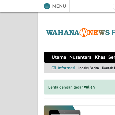
MENU
WAHANA
Tutup
TV
UTAMA
NUSANTARA
Utama
Nusantara
Khas
Ser
KHAS
Informasi
Indeks Berita
Kontak 
SERBA-
SERBI
Berita dengan tagar
#alien
OPINI
Informasi