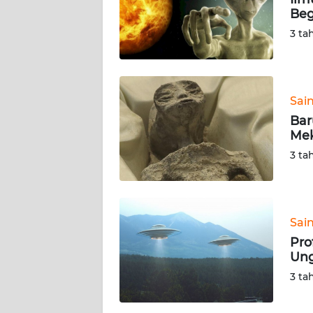
Beg
KARIR
3 ta
DISCLAIMER
Wahana
Sai
News
Bar
Regional
Mek
3 ta
WN
SUMUT
WN
Sai
JAKARTA
Pro
Ung
WN
3 ta
JABAR