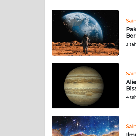
WN
BANTEN
Sai
WN
Pak
NTT
Ber
3 ta
WN
KEPRI
WN
Sai
PAPUA
Ali
Bis
WN
4 ta
PAPUA
BARAT
WN
Sai
RIAU
Ilm