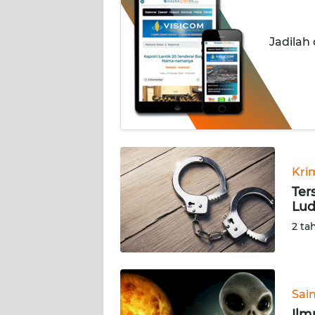
INDEKS
Jadilah
BERITA
KONTAK
KAMI
INFO
IKLAN
Kri
TENTANG
Ter
KAMI
Lud
2 ta
PEDOMAN
MEDIA
SIBER
Sai
REDAKSI
Ilm