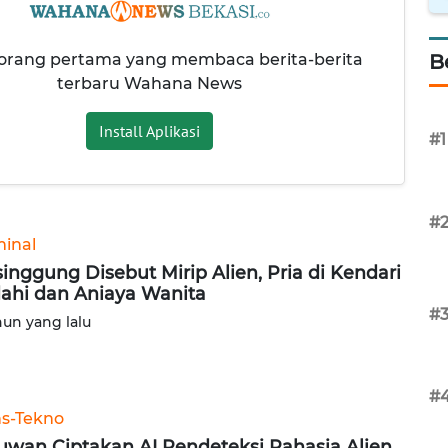
 orang pertama yang membaca berita-berita
B
terbaru Wahana News
Install Aplikasi
#1
#
minal
singgung Disebut Mirip Alien, Pria di Kendari
ahi dan Aniaya Wanita
#
hun yang lalu
#
ns-Tekno
uwan Ciptakan AI Pendeteksi Rahasia Alien,