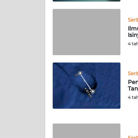
WN
KALTARA
Ser
WN
Ilm
KALSEL
Isi
4 ta
WN
KALTIM
WN
Ser
SULSEL
Pen
Tan
WN
4 ta
GORONTALO
WN
SULUT
Ser