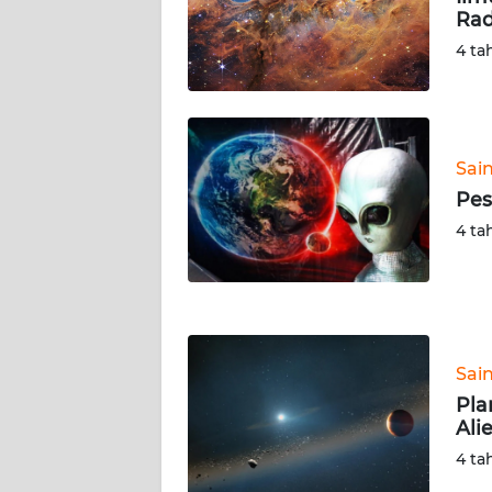
Rad
WN
SERAMBI
4 ta
WN
JAMBI
Sai
WN
Pes
SULTRA
4 ta
WN
NTB
WN
Sai
SULTENG
Pla
Ali
WN
SULBAR
4 ta