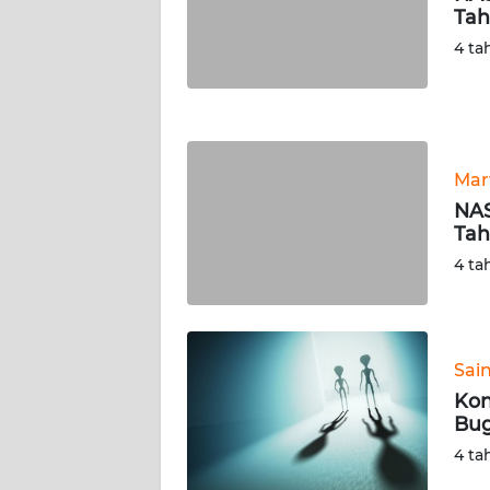
Tah
WN
NUSANTARA
4 ta
WN
JOGJA
Mar
WN
JATIM
NAS
Tah
WN
4 ta
BALI
WN
KALBAR
Sai
Kon
Bug
WN
KALTENG
4 ta