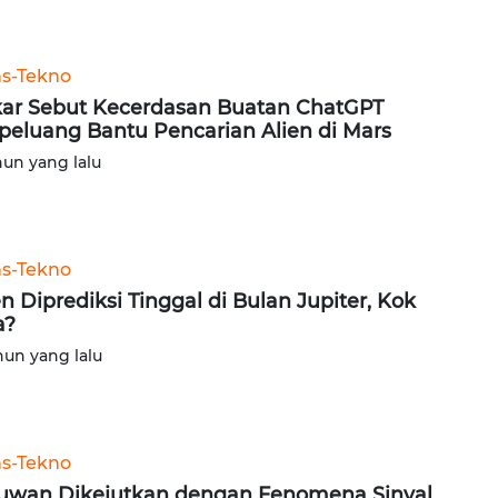
ns-Tekno
ar Sebut Kecerdasan Buatan ChatGPT
peluang Bantu Pencarian Alien di Mars
hun yang lalu
ns-Tekno
en Diprediksi Tinggal di Bulan Jupiter, Kok
a?
hun yang lalu
ns-Tekno
uwan Dikejutkan dengan Fenomena Sinyal