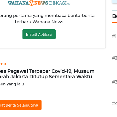
 orang pertama yang membaca berita-berita
B
terbaru Wahana News
Install Aplikasi
#1
#
ama
as Pegawai Terpapar Covid-19, Museum
arah Jakarta Ditutup Sementara Waktu
#
hun yang lalu
#
at Berita Selanjutnya