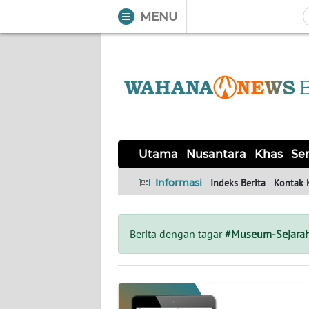
MENU
WAHANA
Tutup
TV
UTAMA
NUSANTARA
Utama
Nusantara
Khas
Ser
KHAS
Informasi
Indeks Berita
Kontak 
SERBA-
SERBI
Berita dengan tagar
#Museum-Sejara
OPINI
Informasi