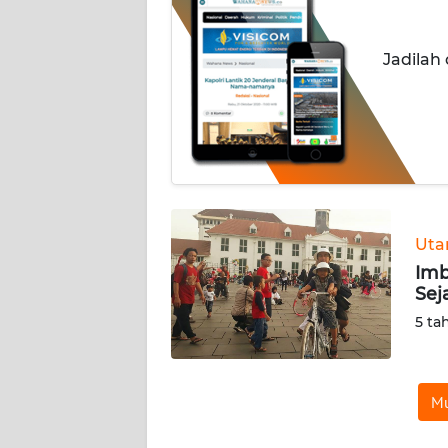
INDEKS
Jadilah
BERITA
KONTAK
KAMI
INFO
IKLAN
Ut
TENTANG
Imb
KAMI
Sej
5 ta
PEDOMAN
MEDIA
SIBER
Mu
REDAKSI