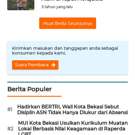
5 tahun yang lalu
Informasi
Muat Berita Selanjutnya
INDEKS
BERITA
KONTAK
Kirimkan masukan dan tanggapan anda sebagai
KAMI
konsumen kepada kami.
Suara Pembaca
INFO
IKLAN
Berita Populer
TENTANG
KAMI
Hadirkan BERTRI, Wali Kota Bekasi Sebut
#1
Disiplin ASN Tidak Hanya Diukur dari Absensi
PEDOMAN
MEDIA
MUI Kota Bekasi Usulkan Kurikulum Muatan
SIBER
#2
Lokal Berbasis Nilai Keagamaan di Raperda
LGBT