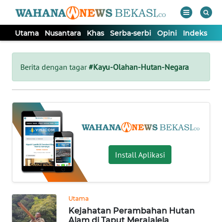
Utama
Nusantara
Khas
Serba-serbi
Opini
Indeks
WAHANA
Tutup
TV
Berita dengan tagar
#Kayu-Olahan-Hutan-Negara
UTAMA
NUSANTARA
KHAS
Install Aplikasi
SERBA-
SERBI
Utama
Kejahatan Perambahan Hutan
OPINI
Alam di Taput Merajalela