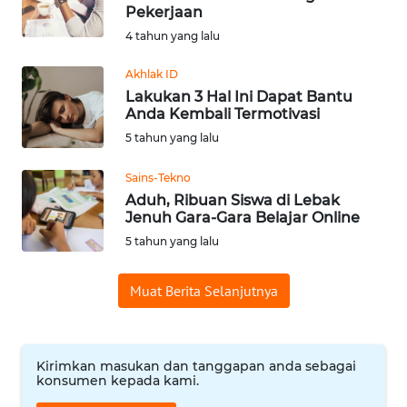
Pekerjaan
Informasi
4 tahun yang lalu
INDEKS
Akhlak ID
BERITA
Lakukan 3 Hal Ini Dapat Bantu
Anda Kembali Termotivasi
KONTAK
5 tahun yang lalu
KAMI
Sains-Tekno
Aduh, Ribuan Siswa di Lebak
INFO
Jenuh Gara-Gara Belajar Online
IKLAN
5 tahun yang lalu
TENTANG
Muat Berita Selanjutnya
KAMI
PEDOMAN
MEDIA
Kirimkan masukan dan tanggapan anda sebagai
SIBER
konsumen kepada kami.