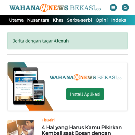
Utama
Nusantara
Khas
Serba-serbi
Opini
Indeks
WAHANA
Tutup
TV
Berita dengan tagar
#Jenuh
UTAMA
NUSANTARA
KHAS
Install Aplikasi
SERBA-
SERBI
Fisuelri
4 Hal yang Harus Kamu Pikirkan
OPINI
Kembali saat Bosan dengan