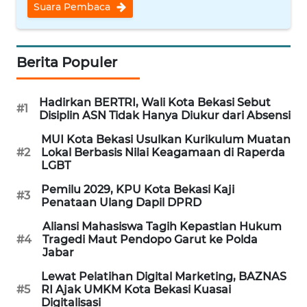
Suara Pembaca
REDAKSI
KARIR
Berita Populer
DISCLAIMER
Hadirkan BERTRI, Wali Kota Bekasi Sebut
#1
Disiplin ASN Tidak Hanya Diukur dari Absensi
Wahana
News
MUI Kota Bekasi Usulkan Kurikulum Muatan
Regional
#2
Lokal Berbasis Nilai Keagamaan di Raperda
LGBT
WN
Pemilu 2029, KPU Kota Bekasi Kaji
#3
SUMUT
Penataan Ulang Dapil DPRD
Aliansi Mahasiswa Tagih Kepastian Hukum
WN
#4
Tragedi Maut Pendopo Garut ke Polda
JAKARTA
Jabar
Lewat Pelatihan Digital Marketing, BAZNAS
WN
#5
RI Ajak UMKM Kota Bekasi Kuasai
JABAR
Digitalisasi