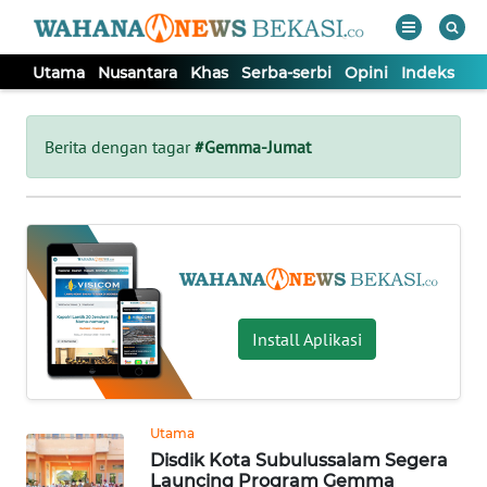
Utama
Nusantara
Khas
Serba-serbi
Opini
Indeks
WAHANA
Tutup
TV
Berita dengan tagar
#Gemma-Jumat
UTAMA
NUSANTARA
KHAS
Install Aplikasi
SERBA-
SERBI
Utama
Disdik Kota Subulussalam Segera
OPINI
Launcing Program Gemma