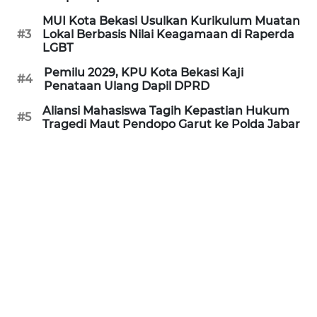
REDAKSI
MUI Kota Bekasi Usulkan Kurikulum Muatan
#3
Lokal Berbasis Nilai Keagamaan di Raperda
LGBT
KARIR
Pemilu 2029, KPU Kota Bekasi Kaji
#4
Penataan Ulang Dapil DPRD
DISCLAIMER
Aliansi Mahasiswa Tagih Kepastian Hukum
#5
Tragedi Maut Pendopo Garut ke Polda Jabar
Wahana
News
Regional
WN
SUMUT
WN
JAKARTA
WN
JABAR