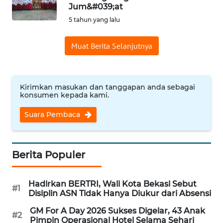
Jum&#039;at
Informasi
5 tahun yang lalu
INDEKS
Muat Berita Selanjutnya
BERITA
KONTAK
KAMI
Kirimkan masukan dan tanggapan anda sebagai
konsumen kepada kami.
INFO
Suara Pembaca
IKLAN
TENTANG
Berita Populer
KAMI
Hadirkan BERTRI, Wali Kota Bekasi Sebut
PEDOMAN
#1
Disiplin ASN Tidak Hanya Diukur dari Absensi
MEDIA
SIBER
GM For A Day 2026 Sukses Digelar, 43 Anak
#2
Pimpin Operasional Hotel Selama Sehari